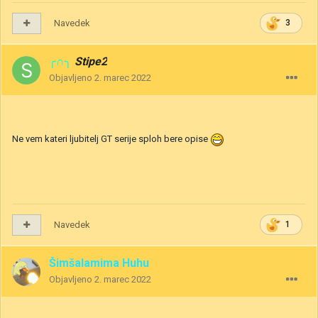
Navedek
3
╭∩╮
Stipe2
Objavljeno
2. marec 2022
Ne vem kateri ljubitelj GT serije sploh bere opise
Navedek
1
Šimšalamima Huhu
Objavljeno
2. marec 2022