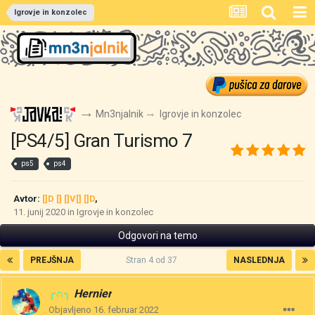
Igrovje in konzolec
Mn3njalnik
Igrovje in konzolec
[PS4/5] Gran Turismo 7
ps5
ps4
Avtor:
[]D [] []V[] []D
,
11. junij 2020
in
Igrovje in konzolec
Odgovori na temo
PREJŠNJA
Stran 4 od 37
NASLEDNJA
╭∩╮
Hernier
Objavljeno
16. februar 2022