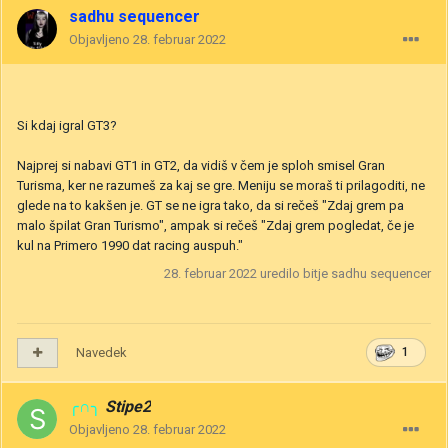
sadhu sequencer
Objavljeno
28. februar 2022
Si kdaj igral GT3?
Najprej si nabavi GT1 in GT2, da vidiš v čem je sploh smisel Gran
Turisma, ker ne razumeš za kaj se gre. Meniju se moraš ti prilagoditi, ne
glede na to kakšen je. GT se ne igra tako, da si rečeš "Zdaj grem pa
malo špilat Gran Turismo", ampak si rečeš "Zdaj grem pogledat, če je
kul na Primero 1990 dat racing auspuh."
28. februar 2022
uredilo bitje sadhu sequencer
Navedek
1
╭∩╮
Stipe2
Objavljeno
28. februar 2022