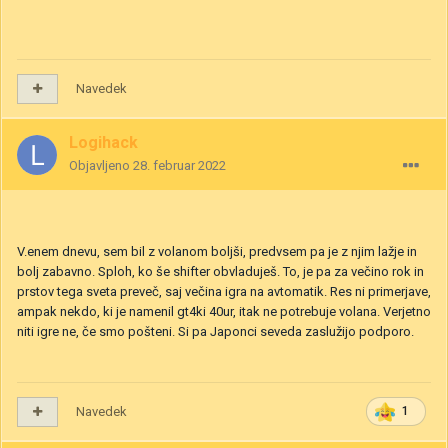
Navedek
Logihack
Objavljeno
28. februar 2022
V.enem dnevu, sem bil z volanom boljši, predvsem pa je z njim lažje in
bolj zabavno. Sploh, ko še shifter obvladuješ. To, je pa za večino rok in
prstov tega sveta preveč, saj večina igra na avtomatik. Res ni primerjave,
ampak nekdo, ki je namenil gt4ki 40ur, itak ne potrebuje volana. Verjetno
niti igre ne, če smo pošteni. Si pa Japonci seveda zaslužijo podporo.
Navedek
1