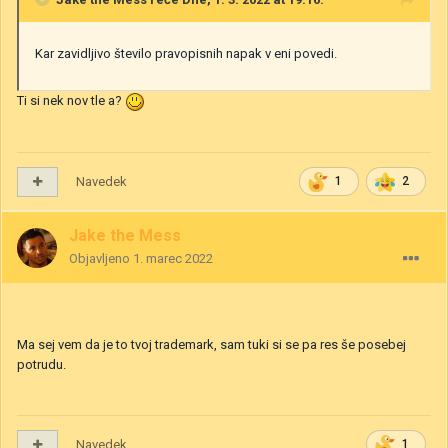
Kar zavidljivo število pravopisnih napak v eni povedi.
Ti si nek nov tle a?
Navedek
1
2
Jake the Mess
Objavljeno
1. marec 2022
Ma sej vem da je to tvoj trademark, sam tuki si se pa res še posebej
potrudu.
Navedek
1