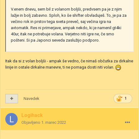
V.enem dnevu, sem bil z volanom boljši, predvsem pa je z njim
lažje in bolj zabavno. Sploh, ko še shifter obvladuješ. To, je pa za
večino rok in prstov tega sveta preveč, saj večina igra na
avtomatik. Res ni primerjave, ampak nekdo, ki je namenil gt4ki
40ur, itak ne potrebuje volana. Verjetno niti igre ne, če smo
pošteni. Si pa Japonci seveda zaslužijo podporo.
Itak da si z volan boljši - ampak še vedno, če nimaš občutka za dirkalne
linije in ostale dirkalne manevre, ti ne pomaga dosti niti volan.
Navedek
1
Logihack
Objavljeno
1. marec 2022