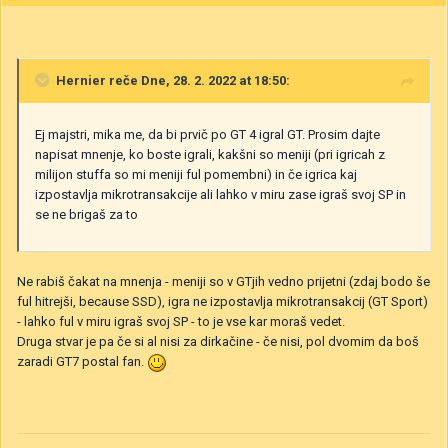
Hernier
reče Dne, 28. 2. 2022 at 18:50:
Ej majstri, mika me, da bi prvič po GT 4 igral GT. Prosim dajte
napisat mnenje, ko boste igrali, kakšni so meniji (pri igricah z
milijon stuffa so mi meniji ful pomembni) in če igrica kaj
izpostavlja mikrotransakcije ali lahko v miru zase igraš svoj SP in
se ne brigaš za to
Ne rabiš čakat na mnenja - meniji so v GTjih vedno prijetni (zdaj bodo še
ful hitrejši, because SSD), igra ne izpostavlja mikrotransakcij (GT Sport)
- lahko ful v miru igraš svoj SP - to je vse kar moraš vedet.
Druga stvar je pa če si al nisi za dirkačine - če nisi, pol dvomim da boš
zaradi GT7 postal fan.