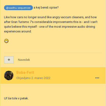
a kej bereš opise?
@sadhu sequencer
Like how cars no longer sound like angry vaccum cleaners, and how
after Gran Turismo 7's considerable improvements this is - and I can't
quite believe this myself - one of the most impressive audio driving
experiences around.
Navedek
Boba-Fett
Objavljeno
2. marec 2022
Uf še tole v petek.