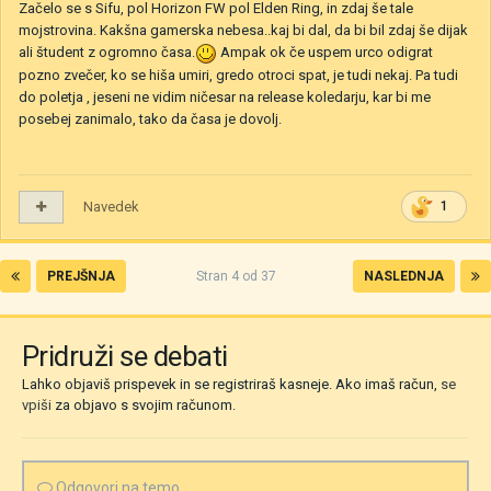
Začelo se s Sifu, pol Horizon FW pol Elden Ring, in zdaj še tale
mojstrovina. Kakšna gamerska nebesa..kaj bi dal, da bi bil zdaj še dijak
ali študent z ogromno časa.
Ampak ok če uspem urco odigrat
pozno zvečer, ko se hiša umiri, gredo otroci spat, je tudi nekaj. Pa tudi
do poletja , jeseni ne vidim ničesar na release koledarju, kar bi me
posebej zanimalo, tako da časa je dovolj.
Navedek
1
PREJŠNJA
Stran 4 od 37
NASLEDNJA
Pridruži se debati
Lahko objaviš prispevek in se registriraš kasneje. Ako imaš račun,
se
vpiši
za objavo s svojim računom.
Odgovori na temo...