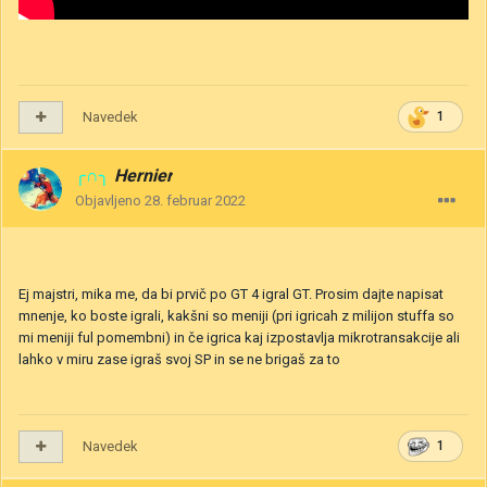
Navedek
1
╭∩╮
Hernier
Objavljeno
28. februar 2022
Ej majstri, mika me, da bi prvič po GT 4 igral GT. Prosim dajte napisat
mnenje, ko boste igrali, kakšni so meniji (pri igricah z milijon stuffa so
mi meniji ful pomembni) in če igrica kaj izpostavlja mikrotransakcije ali
lahko v miru zase igraš svoj SP in se ne brigaš za to
Navedek
1