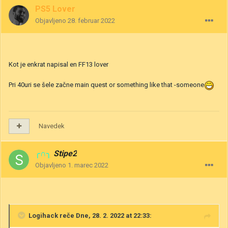
PS5 Lover
Objavljeno
28. februar 2022
Kot je enkrat napisal en FF13 lover
Pri 40uri se šele začne main quest or something like that -someone
Navedek
╭∩╮
Stipe2
Objavljeno
1. marec 2022
Logihack
reče Dne, 28. 2. 2022 at 22:33: