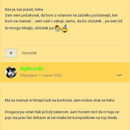
Res je, kar praviš, hehe.
Sam sem pričakoval, da bom z volanom na začetku počasnejši, ker
bom na manual.....sem vzel v zakup, samo, da bo občutek....pa sem bil
le mnogo hitrejši, občutek pa
Navedek
BigBoss82
Objavljeno
1. marec 2022
Ma na manual si hitrejsi tudi na kontroler, sam motes znat ne hehe
Drugace pa volan itak je bolj natancen..aam hocem rect da ni nuja ce
pqc nia prav fan dirkacin al nw mialia bit kompwtitiven na top levelu