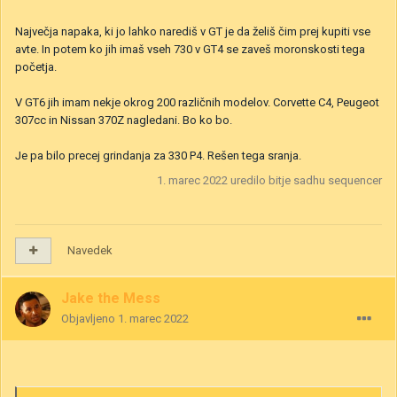
Največja napaka, ki jo lahko narediš v GT je da želiš čim prej kupiti vse
avte. In potem ko jih imaš vseh 730 v GT4 se zaveš moronskosti tega
početja.
V GT6 jih imam nekje okrog 200 različnih modelov. Corvette C4, Peugeot
307cc in Nissan 370Z nagledani. Bo ko bo.
Je pa bilo precej grindanja za 330 P4. Rešen tega sranja.
1. marec 2022
uredilo bitje sadhu sequencer
Navedek
Jake the Mess
Objavljeno
1. marec 2022