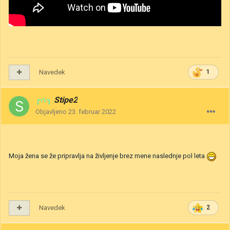
Navedek
1
╭∩╮
Stipe2
Objavljeno
23. februar 2022
Moja žena se že pripravlja na življenje brez mene naslednje pol leta
Navedek
2