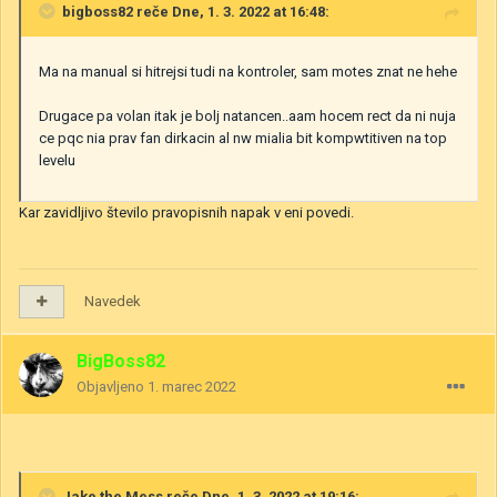
bigboss82
reče Dne, 1. 3. 2022 at 16:48:
Ma na manual si hitrejsi tudi na kontroler, sam motes znat ne hehe
Drugace pa volan itak je bolj natancen..aam hocem rect da ni nuja
ce pqc nia prav fan dirkacin al nw mialia bit kompwtitiven na top
levelu
Kar zavidljivo število pravopisnih napak v eni povedi.
Navedek
BigBoss82
Objavljeno
1. marec 2022
Jake the Mess
reče Dne, 1. 3. 2022 at 19:16: