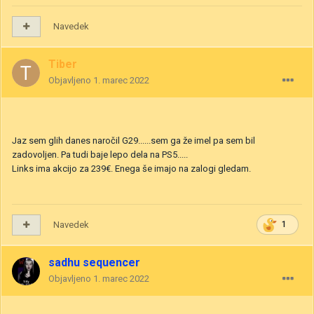
Navedek
Tiber
Objavljeno
1. marec 2022
Jaz sem glih danes naročil G29......sem ga že imel pa sem bil
zadovoljen. Pa tudi baje lepo dela na PS5.....
Links ima akcijo za 239€. Enega še imajo na zalogi gledam.
Navedek
1
sadhu sequencer
Objavljeno
1. marec 2022