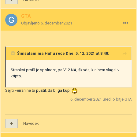
GTA
Objavljeno
6. december 2021
Šimšalamima Huhu
reče Dne, 5. 12. 2021 at 8:48:
Stranksi profil je spolnost, pa V12 NA, škoda, k nisem vlagal v
kripto.
Sej ti Ferrari ne bi pustil, da bi ga kupil
6. december 2021
uredilo bitje GTA
Navedek