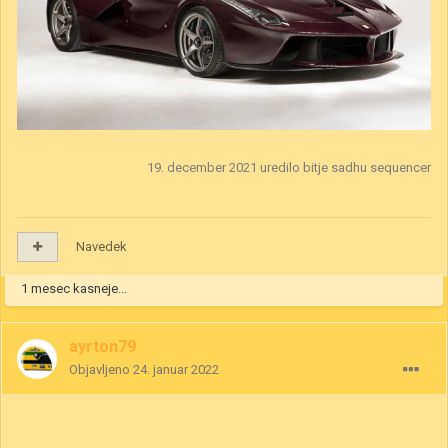
19. december 2021
uredilo bitje sadhu sequencer
Navedek
1 mesec kasneje...
ayrton79
Objavljeno
24. januar 2022