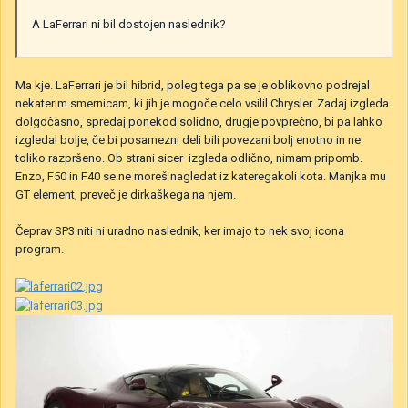
A LaFerrari ni bil dostojen naslednik?
Ma kje. LaFerrari je bil hibrid, poleg tega pa se je oblikovno podrejal
nekaterim smernicam, ki jih je mogoče celo vsilil Chrysler. Zadaj izgleda
dolgočasno, spredaj ponekod solidno, drugje povprečno, bi pa lahko
izgledal bolje, če bi posamezni deli bili povezani bolj enotno in ne
toliko razpršeno. Ob strani sicer izgleda odlično, nimam pripomb.
Enzo, F50 in F40 se ne moreš nagledat iz kateregakoli kota. Manjka mu
GT element, preveč je dirkaškega na njem.
Čeprav SP3 niti ni uradno naslednik, ker imajo to nek svoj icona
program.