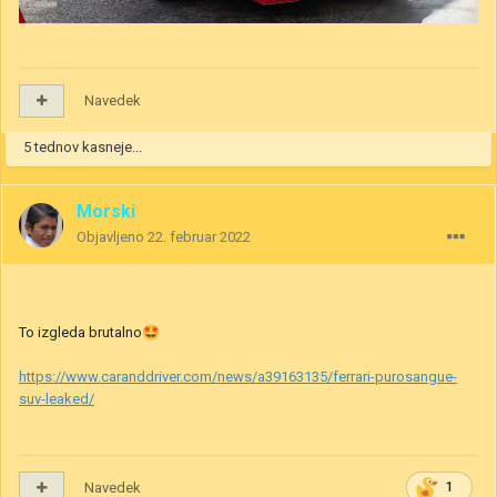
Navedek
5 tednov kasneje...
Morski
Objavljeno
22. februar 2022
To izgleda brutalno
🤩
https://www.caranddriver.com/news/a39163135/ferrari-purosangue-
suv-leaked/
Navedek
1