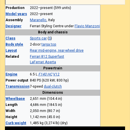
Production
2022–present (599 units)
Model years
2022–present
Assembly
Maranello
, Italy
Designer
Ferrari Styling Centre under
Flavio Manzoni
Body and chassis
Class
Sports car
(
S
)
Body style
2-door
targa top
Layout
Rear mid-engine, rear-wheel drive
Related
Ferrari 812 Superfast
LaFerrari Aperta
Powertrain
Engine
6.5 L
F140 HC
V12
Power output
840 PS (620 kW; 830 hp)
Transmission
7-speed
dual-clutch
Dimensions
Wheelbase
2,651 mm (104.4 in)
Length
4,686 mm (184.5 in)
Width
2,050 mm (80.7 in)
Height
1,142 mm (45.0 in)
Curb weight
1,485 kg (3,274 lb) (dry)