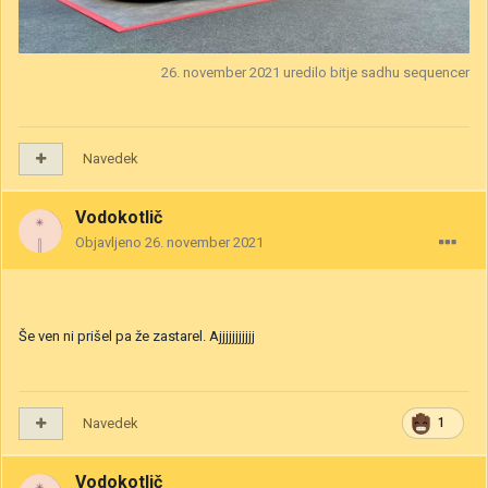
26. november 2021
uredilo bitje sadhu sequencer
Navedek
Vodokotlič
Objavljeno
26. november 2021
Še ven ni prišel pa že zastarel. Ajjjjjjjjjjj
Navedek
1
Vodokotlič