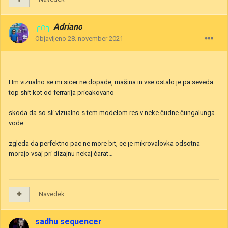
╭∩╮
Adriano
Objavljeno
28. november 2021
Hm vizualno se mi sicer ne dopade, mašina in vse ostalo je pa seveda
top shit kot od ferrarija pricakovano
skoda da so sli vizualno s tem modelom res v neke čudne čungalunga
vode
zgleda da perfektno pac ne more bit, ce je mikrovalovka odsotna
morajo vsaj pri dizajnu nekaj čarat…
Navedek
sadhu sequencer