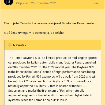
Objavljeno
26. november 2021
Evo to je to. Temu lahko rečemo učenje od Pininfarine. Fenomenalno.
Moč čistokrvnega V12 bencinarja je 840 bhp.
Navedek
The Ferrari Daytona SP3 is a limited production mid-engine sports
car produced by Italian automobile manufacturer Ferrari, unveiled
on 20 November 2021 for the 2022 model year. The Daytona SP3
is the latest in the "Icona" series of high-performance cars being
produced by Ferrari. 599 examples will be built from 2022 and will
be sold for € 2 million each. The Daytona SP3 is powered by a
naturally aspirated 6.5-liter V12 that is shared with the 812
Superfast and marks the first return of Ferrari to naturally
aspirated engines for limited edition cars without hybrid electric
systems, since the Ferrari Enzo built in 2002.