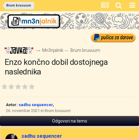
Brum bruuuum
Mn3njalnik
Brum bruuuum
Enzo končno dobil dostojnega
naslednika
Avtor:
sadhu sequencer
,
26. november 2021
in
Brum bruuuum
Odgovori na temo
sadhu sequencer