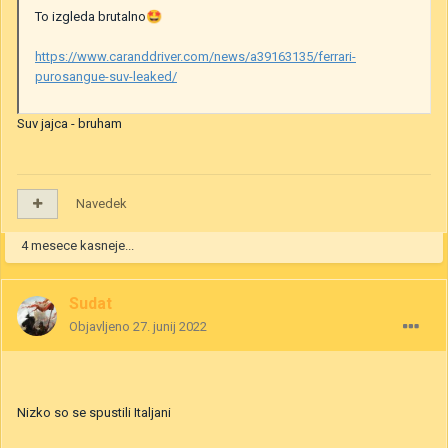
To izgleda brutalno
🤩
https://www.caranddriver.com/news/a39163135/ferrari-
purosangue-suv-leaked/
Suv jajca - bruham
Navedek
4 mesece kasneje...
Sudat
Objavljeno
27. junij 2022
Nizko so se spustili Italjani