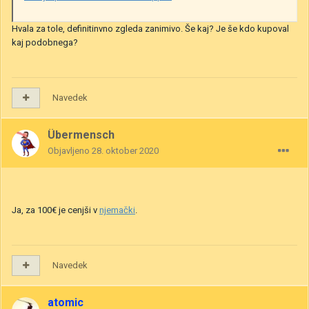
Hvala za tole, definitinvno zgleda zanimivo. Še kaj? Je še kdo kupoval
kaj podobnega?
Navedek
Übermensch
Objavljeno
28. oktober 2020
Ja, za 100€ je cenjši v
njemački
.
Navedek
atomic