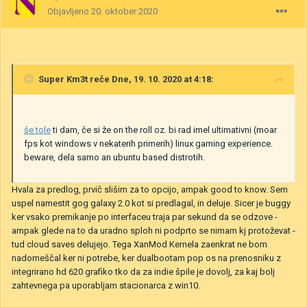
Objavljeno
20. oktober 2020
Super Km3t
reče Dne, 19. 10. 2020 at 4:18:
še tole
ti dam, če si že on the roll oz. bi rad imel ultimativni (moar
fps kot windows v nekaterih primerih) linux gaming experience.
beware, dela samo an ubuntu based distrotih.
Hvala za predlog, prvič slišim za to opcijo, ampak good to know. Sem
uspel namestit gog galaxy 2.0 kot si predlagal, in deluje. Sicer je buggy
ker vsako premikanje po interfaceu traja par sekund da se odzove -
ampak glede na to da uradno sploh ni podprto se nimam kj protoževat -
tud cloud saves delujejo. Tega XanMod Kernela zaenkrat ne bom
nadomeščal ker ni potrebe, ker dualbootam pop os na prenosniku z
integrirano hd 620 grafiko tko da za indie špile je dovolj, za kaj bolj
zahtevnega pa uporabljam stacionarca z win10.