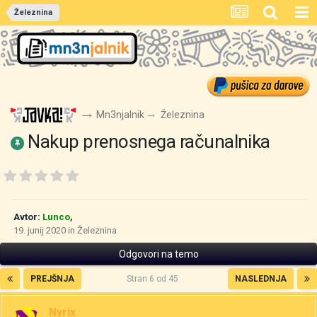
Železnina
Mn3njalnik
Železnina
Nakup prenosnega računalnika
Avtor:
Lunco
,
19. junij 2020
in
Železnina
Odgovori na temo
PREJŠNJA
Stran 6 od 45
NASLEDNJA
Nyrix