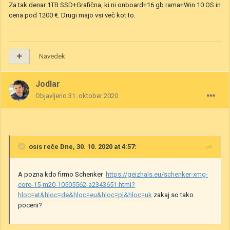
Za tak denar 1TB SSD+Grafična, ki ni onboard+16 gb rama+Win 10 OS in
cena pod 1200 €. Drugi majo vsi več kot to.
Navedek
Jodlar
Objavljeno
31. oktober 2020
osis
reče Dne, 30. 10. 2020 at 4:57:
A pozna kdo firmo Schenker
https://geizhals.eu/schenker-xmg-
core-15-m20-10505562-a2343651.html?
hloc=at&hloc=de&hloc=eu&hloc=pl&hloc=uk
zakaj so tako
poceni?