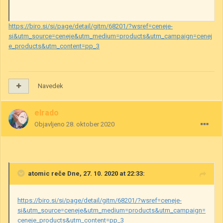
https://biro.si/si/page/detail/gitm/68201/?wsref=ceneje-
si&utm_source=ceneje&utm_medium=products&utm_campaign=cenej
e_products&utm_content=pp_3
Navedek
elrado
Objavljeno
28. oktober 2020
atomic
reče Dne, 27. 10. 2020 at 22:33:
https://biro.si/si/page/detail/gitm/68201/?wsref=ceneje-
si&utm_source=ceneje&utm_medium=products&utm_campaign=
ceneje_products&utm_content=pp_3