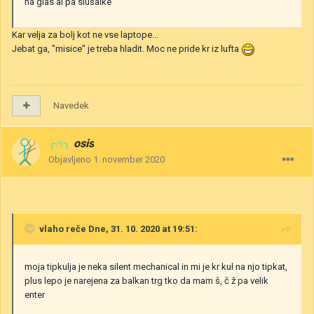
na glas al pa slušalke
Kar velja za bolj kot ne vse laptope...
Jebat ga, "misice" je treba hladit. Moc ne pride kr iz lufta
Navedek
╭∩╮
osis
Objavljeno
1. november 2020
vlaho
reče Dne, 31. 10. 2020 at 19:51:
moja tipkulja je neka silent mechanical in mi je kr kul na njo tipkat,
plus lepo je narejena za balkan trg tko da mam š, č ž pa velik
enter