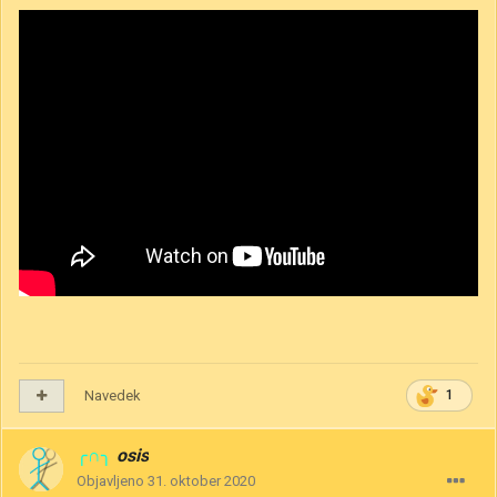
Navedek
1
╭∩╮
osis
Objavljeno
31. oktober 2020