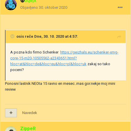
👽
vlaho
Objavljeno
30. oktober 2020
osis
reče Dne, 30. 10. 2020 at 4:57:
A pozna kdo firmo Schenker
https://geizhals.eu/schenker-xmg-
core-15-m20-10505562-a2343651.html?
hloc=at&hloc=de&hloc=eu&hloc=pl&hloc=uk
zakaj so tako
poceni?
Ponosni lastnik NEOta 15 ravno en mesec..mas gor.nekje moj mini
review
Navedek
ZippeR