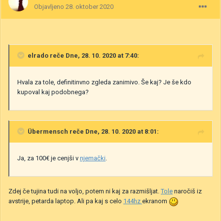
Objavljeno
28. oktober 2020
elrado
reče Dne, 28. 10. 2020 at 7:40:
Hvala za tole, definitinvno zgleda zanimivo. Še kaj? Je še kdo
kupoval kaj podobnega?
Übermensch
reče Dne, 28. 10. 2020 at 8:01:
Ja, za 100€ je cenjši v
njemački
.
Zdej če tujina tudi na voljo, potem ni kaj za razmišljat.
Tole
naročiš iz
avstrije, petarda laptop. Ali pa kaj s celo
144hz
ekranom