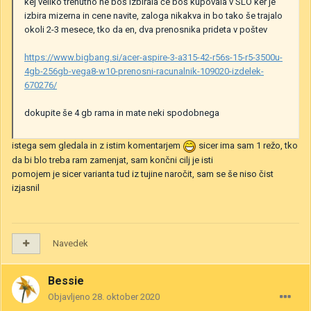
kej veliko trenutno ne boš izbirala če boš kupovala v SLO ker je
izbira mizerna in cene navite, zaloga nikakva in bo tako še trajalo
okoli 2-3 mesece, tko da en, dva prenosnika prideta v poštev
https://www.bigbang.si/acer-aspire-3-a315-42-r56s-15-r5-3500u-
4gb-256gb-vega8-w10-prenosni-racunalnik-109020-izdelek-
670276/
dokupite še 4 gb rama in mate neki spodobnega
istega sem gledala in z istim komentarjem
sicer ima sam 1 režo, tko
da bi blo treba ram zamenjat, sam končni cilj je isti
pomojem je sicer varianta tud iz tujine naročit, sam se še niso čist
izjasnil
Navedek
Bessie
Objavljeno
28. oktober 2020