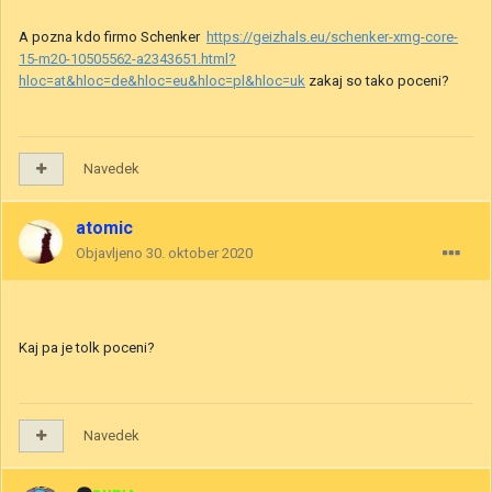
A pozna kdo firmo Schenker
https://geizhals.eu/schenker-xmg-core-
15-m20-10505562-a2343651.html?
hloc=at&hloc=de&hloc=eu&hloc=pl&hloc=uk
zakaj so tako poceni?
Navedek
atomic
Objavljeno
30. oktober 2020
Kaj pa je tolk poceni?
Navedek