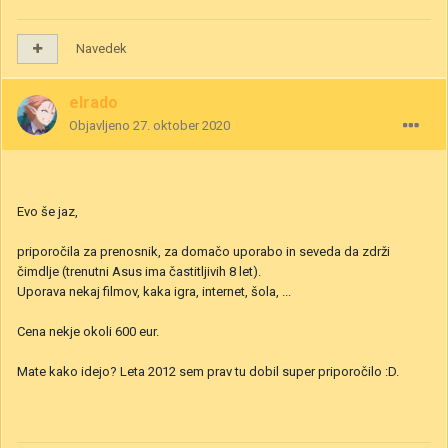
Navedek
elrado
Objavljeno
27. oktober 2020
Evo še jaz,
priporočila za prenosnik, za domačo uporabo in seveda da zdrži
čimdlje (trenutni Asus ima častitljivih 8 let).
Uporava nekaj filmov, kaka igra, internet, šola, ...
Cena nekje okoli 600 eur.
Mate kako idejo? Leta 2012 sem prav tu dobil super priporočilo
:D.