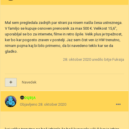
Mal sem pregledala zadnjih par strani pa nisem našla česa ustreznega.
V familjo se kupuje osnoven prenosnik za max 500 €. Velikost 15,6",
uporabljal se bo za internete, filme in retro špile. Velik plus je trpežnost,
ker bo kar pogosto zraven v postelji. Jaz sem čist ven iz HW trenutno,
nimam pojma kaj bi bilo primerno, da bi navedeno teklo kar se da
gladko.
28. oktober 2020
uredilo bitje Fuksija
Navedek
👽
vlaho
Objavljeno
28. oktober 2020