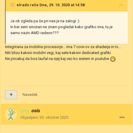
elrado
reče Dne, 29. 10. 2020 at 14:58:
Ja ok zgleda pa še pri nas je na zalogi
:).
In ker sem smotan ne znam pogledat kako grafiko ima, tu je
samo naziv AMD radeon???
Integrirana za mobilne procesorje... ima 7 core-ov za shaderje in to...
Niti blizu kaksni mobilni vegi, kaj sele kaksni dedicated grafiki.
Ne pricakuj da bos laufal na njej kaj vec ko sistem in youtube
Navedek
╭∩╮
osis
Objavljeno
30. oktober 2020