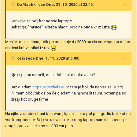
DaMachk
reče Dne, 31. 10. 2020 at 22:45:
Kar velja za bolj kot ne vse laptope...
Jebat ga, "misice" je treba hladit. Moc ne pride kr iz lufta
Men je to cist jasno, folk pa pricakuje rtx 2080 pa six core cpu pa da bo
arkticni luft vn pihal iz rez
osis
reče Dne, 1. 11. 2020 at 6:09:
Kje si ga pa naročil, da si dobil tako tipkovnico?
Jaz gledam
https://geizhals.eu
in tam je bolj da ne vse za DE trg
in imam občutek da pa če gledam na njihovi štacuni, potem pa so
dražji kot druge firme
Na njihovi uradni strani bestware, kjer si lahko pol prilagodis bolj kot ne
vse komponente. Sej sve u svemu je kr drag laptop sam isti specsi pr
drugih proizvajalcih so se 300 eur plus