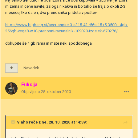
kej veliko trenutno ne boš izbirala če boš kupovala v SLO ker je izbira
mizerna in cene navite, zaloga nikakva in bo tako še trajalo okoli 2-3
mesece, tko da en, dva prenosnika prideta v poštev
https://www.bigbang.si/acer-aspire-3-a315-42-r56s-15-r5-3500u-4gb-
256gb-vega8-w10-prenosni-racunalnik-109020-izdelek-670276/
dokupite še 4 gb rama in mate neki spodobnega
Navedek
Fuksija
Objavljeno
28. oktober 2020
vlaho
reče Dne, 28. 10. 2020 at 14:39: