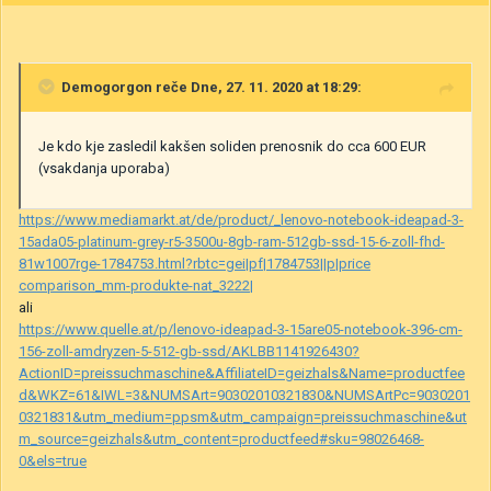
Demogorgon
reče Dne, 27. 11. 2020 at 18:29:
Je kdo kje zasledil kakšen soliden prenosnik do cca 600 EUR
(vsakdanja uporaba)
https://www.mediamarkt.at/de/product/_lenovo-notebook-ideapad-3-
15ada05-platinum-grey-r5-3500u-8gb-ram-512gb-ssd-15-6-zoll-fhd-
81w1007rge-1784753.html?rbtc=gei|pf|1784753||p|price
comparison_mm-produkte-nat_3222|
ali
https://www.quelle.at/p/lenovo-ideapad-3-15are05-notebook-396-cm-
156-zoll-amdryzen-5-512-gb-ssd/AKLBB1141926430?
ActionID=preissuchmaschine&AffiliateID=geizhals&Name=productfee
d&WKZ=61&IWL=3&NUMSArt=90302010321830&NUMSArtPc=9030201
0321831&utm_medium=ppsm&utm_campaign=preissuchmaschine&ut
m_source=geizhals&utm_content=productfeed#sku=98026468-
0&els=true