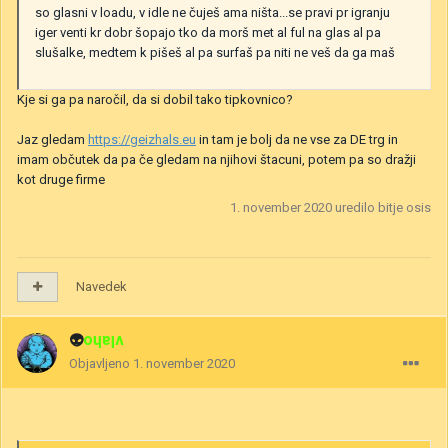
so glasni v loadu, v idle ne čuješ ama ništa...se pravi pr igranju
iger venti kr dobr šopajo tko da morš met al ful na glas al pa
slušalke, medtem k pišeš al pa surfaš pa niti ne veš da ga maš
Kje si ga pa naročil, da si dobil tako tipkovnico?
Jaz gledam
https://geizhals.eu
in tam je bolj da ne vse za DE trg in
imam občutek da pa če gledam na njihovi štacuni, potem pa so dražji
kot druge firme
1. november 2020
uredilo bitje osis
Navedek
👽
vlaho
Objavljeno
1. november 2020