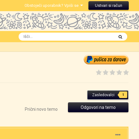
Obstoječi uporabnik? Vpiši se
Ustvari si račun
Zasledovalci
1
Odgovori na temo
Prični novo temo