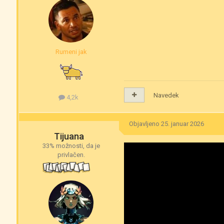
Rumeni jak
Navedek
4,2k
Objavljeno
25. januar 2026
Tijuana
33% možnosti, da je
privlačen.