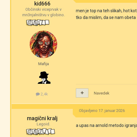
kid666
Občinski viceprvak v
men je top na teh slikah, hot kot
mn3njalništvu v globino.
tko da mislim, da se nam obeta 
Mafija
Navedek
2,4k
Objavljeno
17. januar 2026
magični kralj
Legoid.
a upas na arnold metodo igran