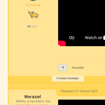
Rumeni jak
5,2k
Navedek
1 mesec kasneje...
Objavljeno
27. februar 2026
Weraziel
Menda, a nepotrjeno, ima