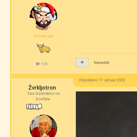
Rumeni jak
Navedek
9,8k
Objavljeno
17. januar 2026
Žvrkljotron
fura šizntraktor na
konfete.