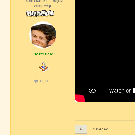
lasten članek na poljski
Wikipediji.
Prostozidar
18,1k
Navedek