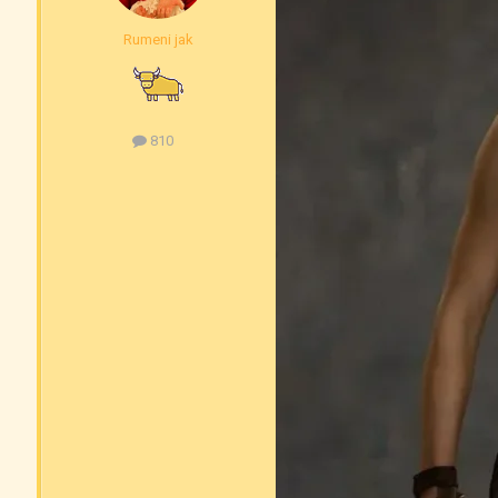
Rumeni jak
810