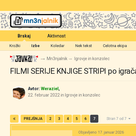
Brskaj
Aktivnost
Krožki
Izbe
Koledar
Nek tekst
Celotna ekipa
Mn3njalnik
Igrovje in konzolec
FILMI SERIJE KNJIGE STRIPI po igrača
Avtor:
Weraziel
,
22. februar 2022
in
Igrovje in konzolec
PREJŠNJA
2
3
4
5
6
7
Stran 7 od 7
Objavljeno
17. januar 2026