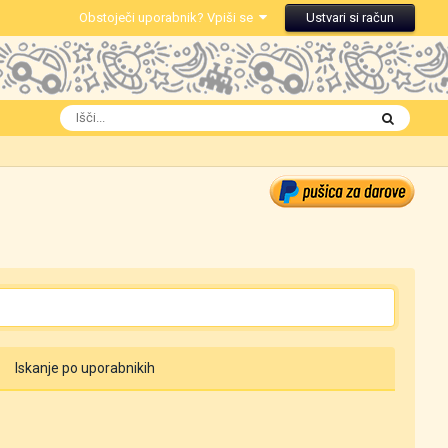
Obstoječi uporabnik? Vpiši se
Ustvari si račun
Iskanje po uporabnikih