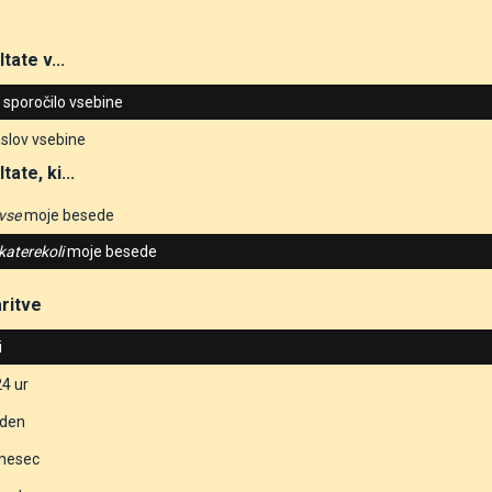
tate v...
n sporočilo vsebine
slov vsebine
tate, ki...
vse
moje besede
katerekoli
moje besede
ritve
i
24 ur
eden
 mesec