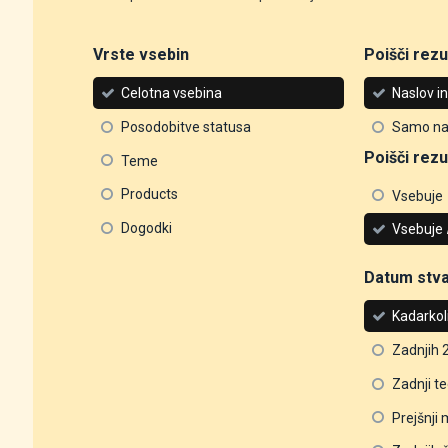
Vrste vsebin
Poišči rezul
Celotna vsebina
Naslov i
Posodobitve statusa
Samo na
Poišči rezul
Teme
Products
Vsebuje
Dogodki
Vsebuje
Datum stva
Kadarkol
Zadnjih 
Zadnji t
Prejšnji