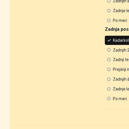
Zadnjih 
Zadnje l
Po meri
Zadnja pos
Kadarkol
Zadnjih 
Zadnji t
Prejšnji
Zadnjih 
Zadnje l
Po meri