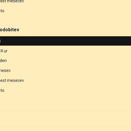
šest mesecev
eto
odobitev
i
24 ur
eden
 mesec
šest mesecev
eto