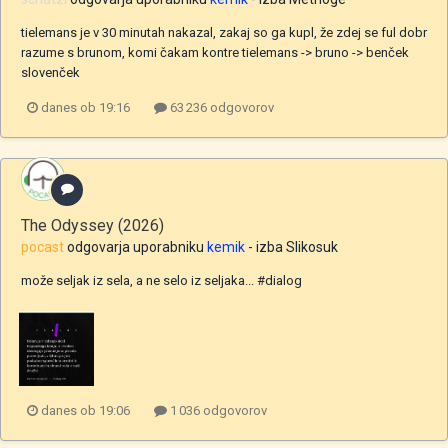
tielemans je v 30 minutah nakazal, zakaj so ga kupl, že zdej se ful dobr
razume s brunom, komi čakam kontre tielemans -> bruno -> benček
slovenček
danes ob 19:16
63 236 odgovorov
The Odyssey (2026)
pocast
odgovarja uporabniku
kemik
- izba
Slikosuk
može seljak iz sela, a ne selo iz seljaka... #dialog
danes ob 19:06
1 036 odgovorov