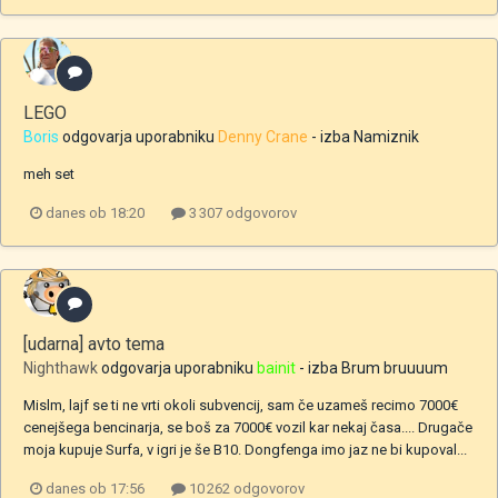
LEGO
Boris
odgovarja uporabniku
Denny Crane
- izba
Namiznik
meh set
danes ob 18:20
3 307 odgovorov
[udarna] avto tema
Nighthawk
odgovarja uporabniku
bainit
- izba
Brum bruuuum
Mislm, lajf se ti ne vrti okoli subvencij, sam če uzameš recimo 7000€
cenejšega bencinarja, se boš za 7000€ vozil kar nekaj časa.... Drugače
moja kupuje Surfa, v igri je še B10. Dongfenga imo jaz ne bi kupoval...
danes ob 17:56
10 262 odgovorov