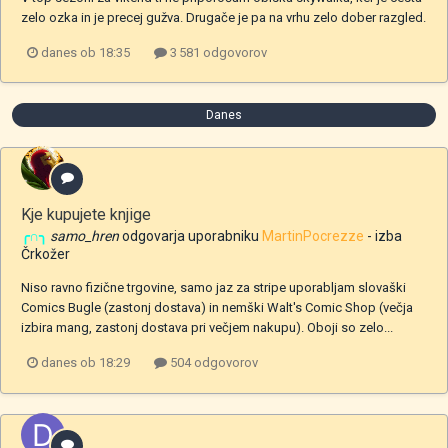
zelo ozka in je precej gužva. Drugače je pa na vrhu zelo dober razgled.
danes ob 18:35
3 581 odgovorov
Danes
Kje kupujete knjige
╭∩╮
samo_hren
odgovarja uporabniku
MartinPocrezze
- izba
Črkožer
Niso ravno fizične trgovine, samo jaz za stripe uporabljam slovaški
Comics Bugle (zastonj dostava) in nemški Walt's Comic Shop (večja
izbira mang, zastonj dostava pri večjem nakupu). Oboji so zelo...
danes ob 18:29
504 odgovorov