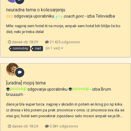
neuradna tema o kolesarjenju
doz
odgovarja uporabniku
╭∩╮
coach gorc
- izba
Telovadba
Mile: najprej sem hotel iti na morje, ampak sem hotel biti bližje če bo
dež, neki je treba delat
danes ob 18:29
21 425 odgovorov
(in 1 več)
commuting
road
[uradna] mopij tema
👽
drevored
odgovarja uporabniku
👽
drevored
- izba
Brum
bruuuum
dans je bla super turca. najprej v skradin in potem en krog po np krka.
iz drnisa v klis potem pa prek zrnovnice v omis. iz zrnovnice sva sla se
vise gor, hotel sem precekirat zvjezdano selo mosor ampak se je lih...
danes ob 18:24
3 581 odgovorov