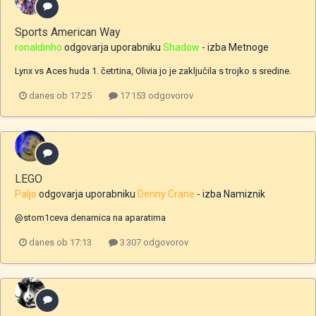
Sports American Way
ronaldinho
odgovarja uporabniku
Shadow
- izba
Metnoge
Lynx vs Aces huda 1. četrtina, Olivia jo je zaključila s trojko s sredine.
danes ob 17:25
17 153 odgovorov
LEGO
Paljo
odgovarja uporabniku
Denny Crane
- izba
Namiznik
@stom1ceva denarnica na aparatima
danes ob 17:13
3 307 odgovorov