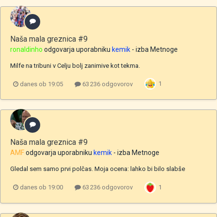
Naša mala greznica #9
ronaldinho
odgovarja uporabniku
kemik
- izba
Metnoge
Milfe na tribuni v Celju bolj zanimive kot tekma.
1
danes ob 19:05
63 236 odgovorov
Naša mala greznica #9
AMF
odgovarja uporabniku
kemik
- izba
Metnoge
Gledal sem samo prvi polčas. Moja ocena: lahko bi bilo slabše
1
danes ob 19:00
63 236 odgovorov