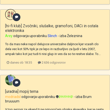
[hi-fi klub] Zvočniki, slušalke, gramofoni, DACi in ostala
elektronika
Arey
odgovarja uporabniku
Slinch
- izba
Železnina
To da mas neke napol delujoce univerzalne daljince kjer vcasih clo
dela vec kot 50% tipk je ze lepo in razburljivo za ljudi v letu 2007,
ampak tako kot jaz tudi ti nisi glup in ves da so te resitve slabe. To...
danes ob 18:35
2 636 odgovorov
[uradna] mopij tema
modriadsl
odgovarja uporabniku
👽
drevored
- izba
Brum
bruuuum
V top sezoni za vikend ti ne priporočam obiska skywalka, ker je cesta