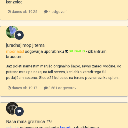
konzolec
danes ob 19:25
4 odgovori
[uradna] mopij tema
modriadsl
odgovarja uporabniku
👽
drevored
- izba
Brum
bruuuum
Jaz poleti namestim manjšo originalno šajbo, ravno zaradi vročine. Ko
pritisne mraz pa nazaj na tall screen, ker lahko zaradi tega ful
podaljšam sezono. Glede 21 koles se na terenu pozna razlika sploh...
danes ob 19:17
3 581 odgovorov
Naša mala greznica #9
schatzi
odgovarja uporabniku
kemik
- izba
Metnoge