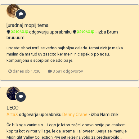
[uradna] mopij tema
👽
drevored
odgovarja uporabniku
👽
drevored
- izba
Brum
bruuuum
update: shoei nxr2 se vedno najboljsa celada. temni vizir je majka.
mislim da ma tud uv zascito ker me ni nic speklo po nosu.
kompanjona s scorpion celado pa je.
danes ob 17:30
3 581 odgovorov
LEGO
ArtaX
odgovarja uporabniku
Denny Crane
- izba
Namiznik
Če bi koga zanimalo... Lego je letos začel z novo serijo po enakem
kopitu kot Winter Village, le da je tema Halloween. Serija se imenuje
Midnight Valley Collection Prvi set je že na voljo za prednaročilo...