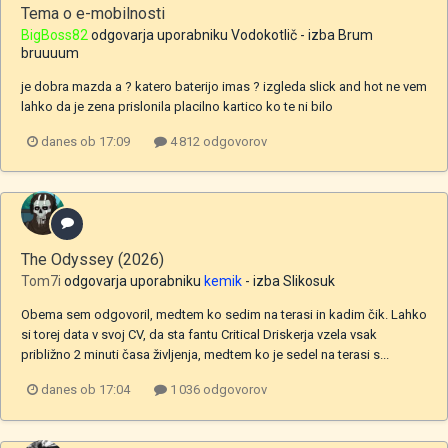
Tema o e-mobilnosti
BigBoss82
odgovarja uporabniku
Vodokotlič
- izba
Brum
bruuuum
je dobra mazda a ? katero baterijo imas ? izgleda slick and hot ne vem
lahko da je zena prislonila placilno kartico ko te ni bilo
danes ob 17:09
4 812 odgovorov
The Odyssey (2026)
Tom7i
odgovarja uporabniku
kemik
- izba
Slikosuk
Obema sem odgovoril, medtem ko sedim na terasi in kadim čik. Lahko
si torej data v svoj CV, da sta fantu Critical Driskerja vzela vsak
približno 2 minuti časa življenja, medtem ko je sedel na terasi s...
danes ob 17:04
1 036 odgovorov