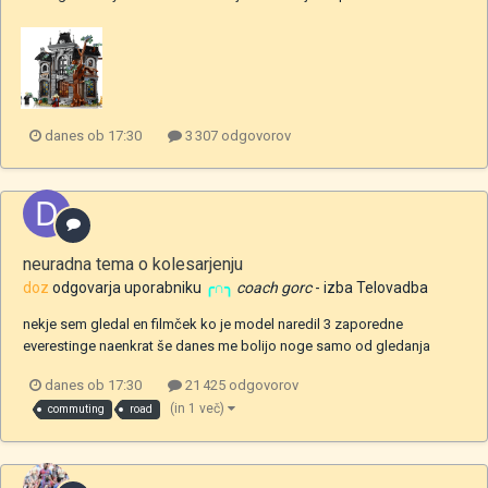
danes ob 17:30
3 307 odgovorov
neuradna tema o kolesarjenju
doz
odgovarja uporabniku
╭∩╮
coach gorc
- izba
Telovadba
nekje sem gledal en filmček ko je model naredil 3 zaporedne
everestinge naenkrat še danes me bolijo noge samo od gledanja
danes ob 17:30
21 425 odgovorov
(in 1 več)
commuting
road