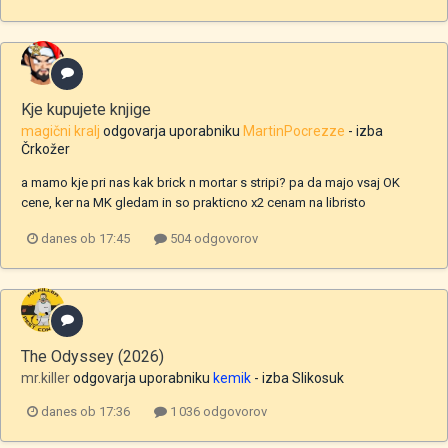
Kje kupujete knjige
magični kralj
odgovarja uporabniku
MartinPocrezze
- izba
Črkožer
a mamo kje pri nas kak brick n mortar s stripi? pa da majo vsaj OK
cene, ker na MK gledam in so prakticno x2 cenam na libristo
danes ob 17:45
504 odgovorov
The Odyssey (2026)
mr.killer
odgovarja uporabniku
kemik
- izba
Slikosuk
danes ob 17:36
1 036 odgovorov