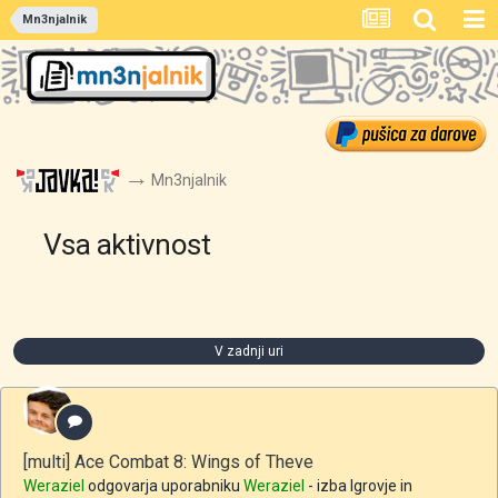
Mn3njalnik
Mn3njalnik
Vsa aktivnost
V zadnji uri
[multi] Ace Combat 8: Wings of Theve
Weraziel
odgovarja uporabniku
Weraziel
- izba
Igrovje in