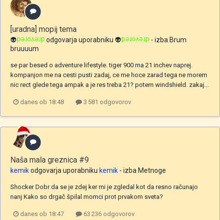
[uradna] mopij tema
👽
drevored
odgovarja uporabniku
👽
drevored
- izba
Brum
bruuuum
se par besed o adventure lifestyle. tiger 900 ma 21 inchev naprej.
kompanjon me na cesti pusti zadaj, ce me hoce zarad tega ne morem
nic rect glede tega ampak a je res treba 21? potem windshield. zakaj...
danes ob 18:48
3 581 odgovorov
Naša mala greznica #9
kemik
odgovarja uporabniku
kemik
- izba
Metnoge
Shocker Dobr da se je zdej ker mi je zgledal kot da resno računajo
nanj Kako so drgač špilal momci prot prvakom sveta?
danes ob 18:47
63 236 odgovorov