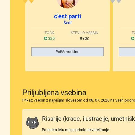
c'est parti
Šerif
TOČK
ŠTEVILO VSEBIN
T
325
9 303
Poišči vsebino
Priljubljena vsebina
Prikaz vsebin z najvišjim slovesom od 08. 07. 2026 na vseh podro
Risarije (krace, ilustracije, umetniška
Po enem letu me je primlo akvareliranje