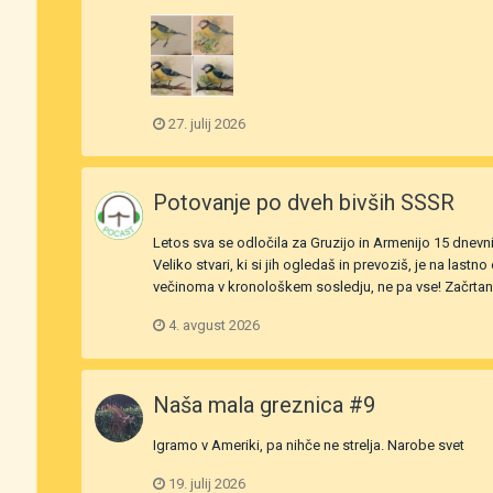
27. julij 2026
Potovanje po dveh bivših SSSR
Letos sva se odločila za Gruzijo in Armenijo 15 dnevni 
Veliko stvari, ki si jih ogledaš in prevoziš, je na las
večinoma v kronološkem sosledju, ne pa vse! Začrtan p
4. avgust 2026
Naša mala greznica #9
Igramo v Ameriki, pa nihče ne strelja. Narobe svet
19. julij 2026