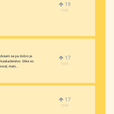
19
TOČK
predvsem se pa dobro je.
17
e kaskaderstvo. Slike so
TOČK
oral, malo...
17
TOČK