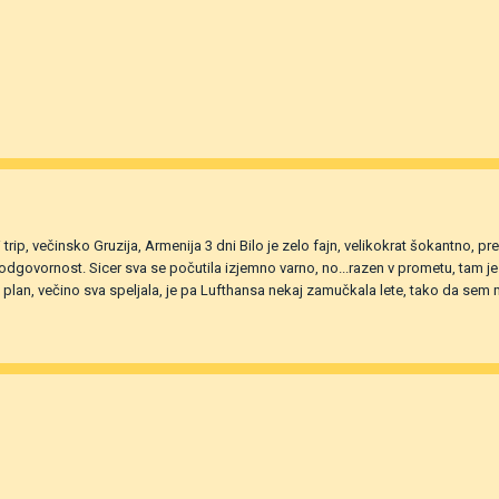
trip, večinsko Gruzija, Armenija 3 dni Bilo je zelo fajn, velikokrat šokantno, 
tno odgovornost. Sicer sva se počutila izjemno varno, no...razen v prometu, tam j
lan, večino sva speljala, je pa Lufthansa nekaj zamučkala lete, tako da sem m