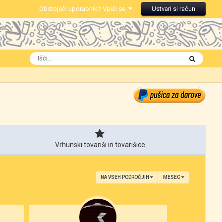
Obstoječi uporabnik? Vpiši se
Ustvari si račun
Vrhunski tovariši in tovarišice
NA VSEH PODROČJIH
MESEC