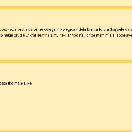
ost večja bruka da bi me kolega in kolegica videla brat ta forum (kaj šele da b
kco nekje drugje Enkrat sem na šihtu neki shitpostal, pride mem mlajši sodela
osta tko male slike