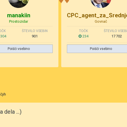
manakiin
Prostozidar
Govnač
OČK
ŠTEVILO VSEBIN
TOČK
ŠTEVILO VSEB
304
901
234
17 702
Poišči vsebino
Poišči vsebino
čjih
 dela ...)