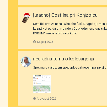
[uradno] Gostilna pri Konjzolcu
Sem šel brat za nazaj, what the fuck Drugače je meni d
kazat) kot pa da bi me videla če bi odprl eno gay sli
FORUM", mene je blo skor konc
13. julij 2026
neuradna tema o kolesarjenju
Spet malo v alpe. sm spet uploadal nevem pa zakaj p
4. avgust 2026