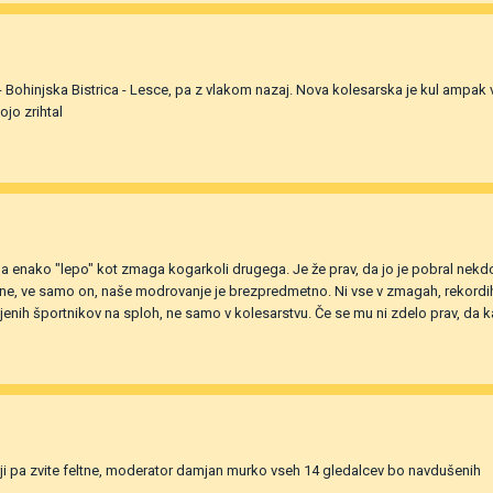
 - Bohinjska Bistrica - Lesce, pa z vlakom nazaj. Nova kolesarska je kul ampak 
ojo zrihtal
a enako "lepo" kot zmaga kogarkoli drugega. Je že prav, da jo je pobral nekdo
 ali ne, ve samo on, naše modrovanje je brezpredmetno. Ni vse v zmagah, rekordih i
bljenih športnikov na sploh, ne samo v kolesarstvu. Če se mu ni zdelo prav, da k
arji pa zvite feltne, moderator damjan murko vseh 14 gledalcev bo navdušenih