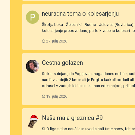
neuradna tema o kolesarjenju
Škofja Loka - Železniki - Rudno - Jelovica (Rovtarica)
kolesarjenje prepovedano, pa folk vseeno kolesari...b
27. julij 2026
Cestna golazen
Se kar strinjam, da Pogijeva zmaga danes ne bi izpadl
nardit v zadnjih 2 km in ali je Pogi tu karkoli podaril
odrasel v zadnjih letih in ni zaman eden najbolj prilju
19. julij 2026
Naša mala greznica #9
SLO liga se bo naučila in uvedla half time show, feht