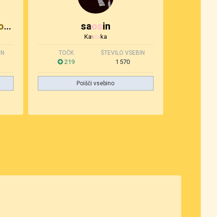
CPC_agent_za_SrednjoEvropo
saosin
Kavorka
IN
TOČK
ŠTEVILO VSEBIN
219
1 570
Poišči vsebino