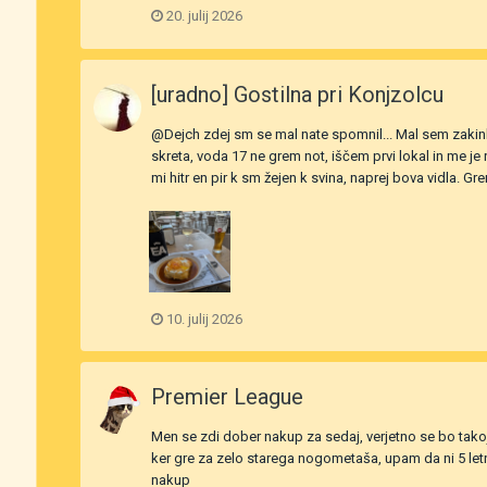
20. julij 2026
[uradno] Gostilna pri Konjzolcu
@Dejch zdej sm se mal nate spomnil... Mal sem zakinkal
skreta, voda 17 ne grem not, iščem prvi lokal in me je
mi hitr en pir k sm žejen k svina, naprej bova vidla. Gr
10. julij 2026
Premier League
Men se zdi dober nakup za sedaj, verjetno se bo tako
ker gre za zelo starega nogometaša, upam da ni 5 letn
nakup