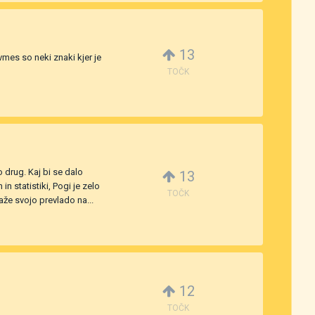
13
vmes so neki znaki kjer je
TOČK
 drug. Kaj bi se dalo
13
n statistiki, Pogi je zelo
TOČK
aže svojo prevlado na...
12
TOČK