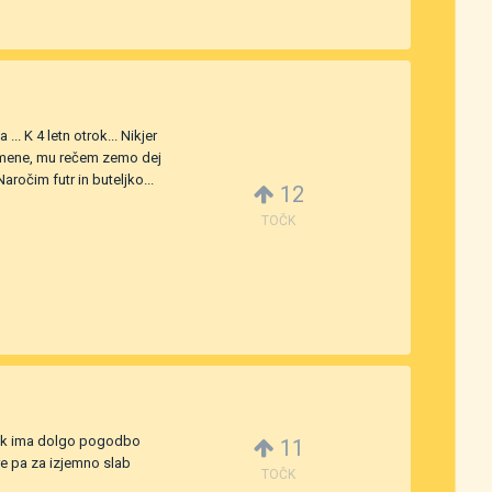
. K 4 letn otrok... Nikjer
 do mene, mu rečem zemo dej
aročim futr in buteljko...
12
TOČK
 kok ima dolgo pogodbo
11
re pa za izjemno slab
TOČK