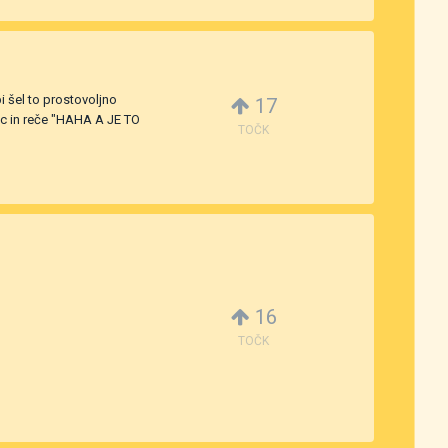
i šel to prostovoljno
17
vec in reče "HAHA A JE TO
TOČK
16
TOČK