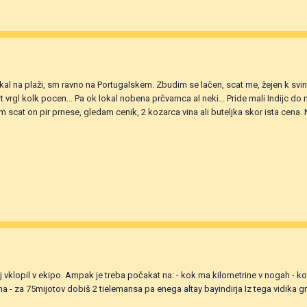
 na plaži, sm ravno na Portugalskem. Zbudim se lačen, scat me, žejen k svina ..
 rt vrgl kolk pocen... Pa ok lokal nobena prčvarnca al neki... Pride mali Indijc
em scat on pir prnese, gledam cenik, 2 kozarca vina ali buteljka skor ista cena. N
j vklopil v ekipo. Ampak je treba počakat na: - kok ma kilometrine v nogah -
a - za 75mijotov dobiš 2 tielemansa pa enega altay bayindirja Iz tega vidika g