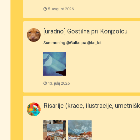
5. avgust 2026
[uradno] Gostilna pri Konjzolcu
Summoning @Galko pa @ke_kit
13. julij 2026
Risarije (krace, ilustracije, umetniška