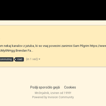
a
ajam nekaj kanalov z jutuba, ki so vsaj povecini zanimivi Sam Pilgrim https:
MyXNHgg Brendan Fa...
(in 1 več)
commuting
road
Pošlji sporočilo gejši
Cookies
Mn3njalnik, izviren od 1999!
Powered by Invision Community