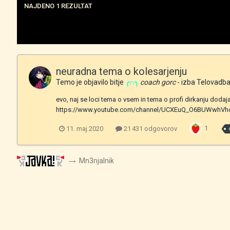
NAJDENO 1 REZULTAT
neuradna tema o kolesarjenju
Temo je objavilo bitje
╭∩╮
coach gorc
- izba
Telovadb
evo, naj se loci tema o vsem in tema o profi dirkanju dod
https://www.youtube.com/channel/UCXEuQ_O6BUWwhVhc
1
11. maj 2020
21 431 odgovorov
Mn3njalnik