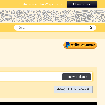
Obstoječi uporabnik? Vpiši se
Ustvari si račun
Ponovno iskanje
Več iskalnih možnosti