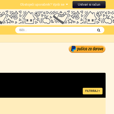
Obstoječi uporabnik? Vpiši se
Ustvari si račun
FILTRIRAJ