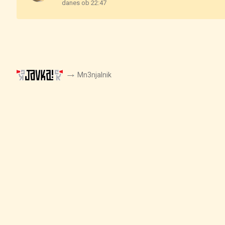
danes ob 22:47
Mn3njalnik