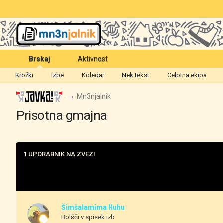
Brskaj
Aktivnost
Krožki
Izbe
Koledar
Nek tekst
Celotna ekipa
Mn3njalnik
Prisotna gmajna
1 UPORABNIK NA ZVEZI
Šimšalamima Huhu
Bolšči v spisek izb