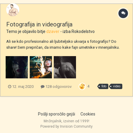
Fotografija in videografija
Temo je objavilo bitje
dzaver
- izba
Rokodelstvo
Ali se kdo profesionalno ali ljubiteljsko ukvarja s fotografijo? Do
share! Sem prepričan, da imamo kake fajn umetnike v mnenjalniku.
Lahk s telefonom, fotičem, polaroidom, whatever Par mojih fotk: Par
videov:
4
12. maj 2020
128 odgovorov
foto
video
Pošlji sporočilo gejši
Cookies
Mn3njalnik, izviren od 1999!
Powered by Invision Community