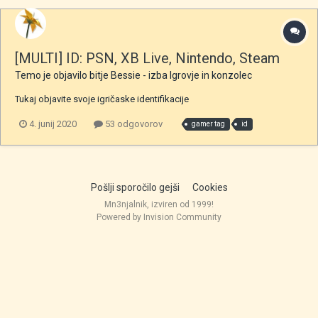
[MULTI] ID: PSN, XB Live, Nintendo, Steam
Temo je objavilo bitje
Bessie
- izba
Igrovje in konzolec
Tukaj objavite svoje igričaske identifikacije
4. junij 2020
53 odgovorov
gamer tag
id
Pošlji sporočilo gejši
Cookies
Mn3njalnik, izviren od 1999!
Powered by Invision Community