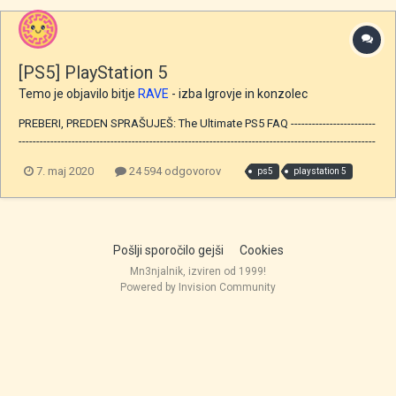
[PS5] PlayStation 5
Temo je objavilo bitje
RAVE
- izba
Igrovje in konzolec
PREBERI, PREDEN SPRAŠUJEŠ: The Ultimate PS5 FAQ ------------------------
-----------------------------------------------------------------------------------------------------
-----------------------------------------
7. maj 2020
24 594 odgovorov
ps5
playstation 5
Pošlji sporočilo gejši
Cookies
Mn3njalnik, izviren od 1999!
Powered by Invision Community