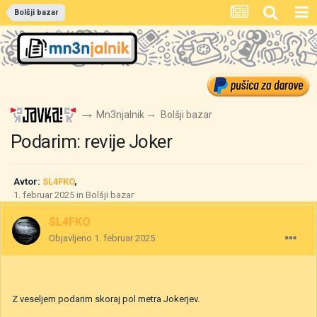
Bolšji bazar
Mn3njalnik
Bolšji bazar
Podarim: revije Joker
Avtor:
SL4FKO
,
1. februar 2025
in
Bolšji bazar
SL4FKO
Objavljeno
1. februar 2025
Z veseljem podarim skoraj pol metra Jokerjev.