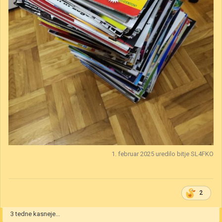
1. februar 2025
uredilo bitje SL4FKO
2
3 tedne kasneje...