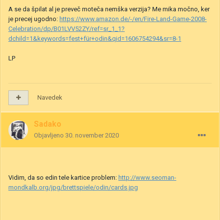
A se da špilat al je preveč moteča nemška verzija? Me mika močno, ker
je precej ugodno:
https://www.amazon.de/-/en/Fire-Land-Game-2008-
Celebration/dp/B01LVV52ZY/ref=sr_1_1?
dchild=1&keywords=fest+für+odin&qid=1606754294&sr=8-1
LP
Navedek
Sadako
Objavljeno
30. november 2020
Vidim, da so edin tele kartice problem:
http://www.seoman-
mondkalb.org/jpg/brettspiele/odin/cards.jpg