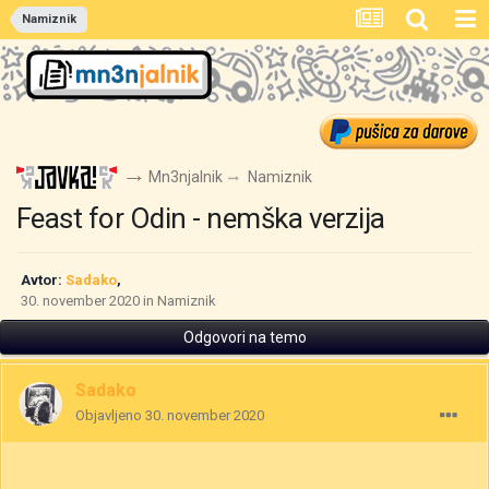
Namiznik
Mn3njalnik
Namiznik
Feast for Odin - nemška verzija
Avtor:
Sadako
,
30. november 2020
in
Namiznik
Odgovori na temo
Sadako
Objavljeno
30. november 2020