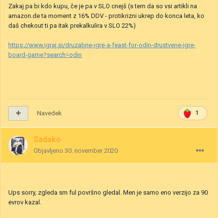
Zakaj pa bi kdo kupu, če je pa v SLO cnejš (s tem da so vsi artikli na
amazon.de ta moment z 16% DDV - protikrizni ukrep do konca leta, ko
daš chekout ti pa itak prekalkulira v SLO 22%)
https://www.igraj.si/druzabne-igre-a-feast-for-odin-drustvene-igre-
board-game?search=odin
Navedek
1
Sadako
Objavljeno
30. november 2020
Ups sorry, zgleda sm ful površno gledal. Men je samo eno verzijo za 90
evrov kazal.