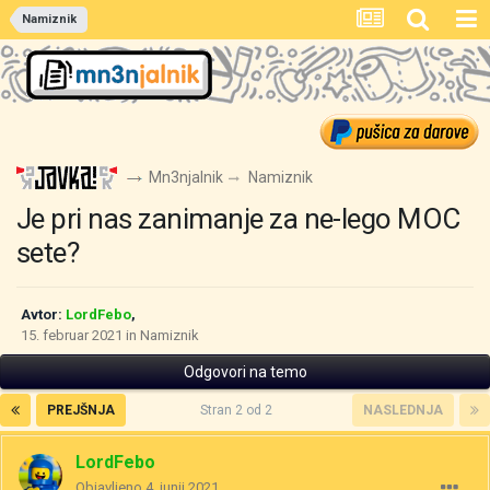
Namiznik
Mn3njalnik
Namiznik
Je pri nas zanimanje za ne-lego MOC
sete?
Avtor:
LordFebo
,
15. februar 2021
in
Namiznik
Odgovori na temo
PREJŠNJA
Stran 2 od 2
NASLEDNJA
LordFebo
Objavljeno
4. junij 2021