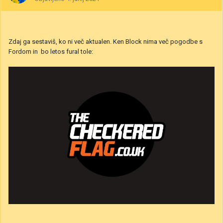
Zdaj ga sestaviš, ko ni več aktualen. Ken Block nima več pogodbe s
Fordom in bo letos fural tole: