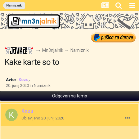
Namiznik
Mn3njalnik
Namiznik
Kake karte so to
Avtor:
Kozu
,
20. junij 2020
in
Namiznik
Odgovori na temo
Kozu
Objavljeno
20. junij 2020