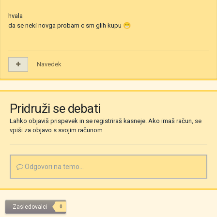
hvala
da se neki novga probam c sm glih kupu
😁
Navedek
Pridruži se debati
Lahko objaviš prispevek in se registriraš kasneje. Ako imaš račun,
se
vpiši
za objavo s svojim računom.
Odgovori na temo...
Zasledovalci
0