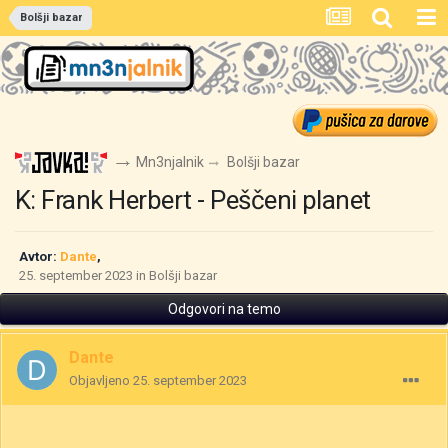
Bolšji bazar
Mn3njalnik
Bolšji bazar
K: Frank Herbert - Peščeni planet
Avtor:
Dante
,
25. september 2023
in
Bolšji bazar
Odgovori na temo
Dante
Objavljeno
25. september 2023