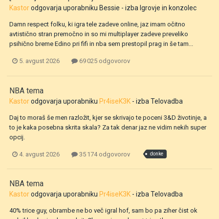
Kastor
odgovarja uporabniku
Bessie
- izba
Igrovje in konzolec
Damn respect folku, ki igra tele zadeve online, jaz imam očitno
avtistično stran premočno in so mi multiplayer zadeve preveliko
psihično breme Edino pri fifi in nba sem prestopil prag in še tam...
5. avgust 2026
69 025 odgovorov
NBA tema
Kastor
odgovarja uporabniku
Pr4iseK3K
- izba
Telovadba
Daj to moraš še men razložit, kjer se skrivajo te poceni 3&D životinje, a
to je kaka posebna skrita skala? Za tak denar jaz ne vidim nekih super
opcij.
4. avgust 2026
35 174 odgovorov
donke
NBA tema
Kastor
odgovarja uporabniku
Pr4iseK3K
- izba
Telovadba
40% trice guy, obrambe ne bo več igral hof, sam bo pa ziher čist ok