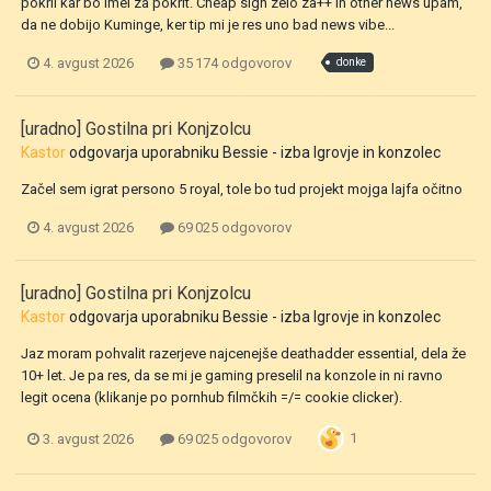
pokril kar bo imel za pokrit. Cheap sign zelo za++ in other news upam,
da ne dobijo Kuminge, ker tip mi je res uno bad news vibe...
4. avgust 2026
35 174 odgovorov
donke
[uradno] Gostilna pri Konjzolcu
Kastor
odgovarja uporabniku
Bessie
- izba
Igrovje in konzolec
Začel sem igrat persono 5 royal, tole bo tud projekt mojga lajfa očitno
4. avgust 2026
69 025 odgovorov
[uradno] Gostilna pri Konjzolcu
Kastor
odgovarja uporabniku
Bessie
- izba
Igrovje in konzolec
Jaz moram pohvalit razerjeve najcenejše deathadder essential, dela že
10+ let. Je pa res, da se mi je gaming preselil na konzole in ni ravno
legit ocena (klikanje po pornhub filmčkih =/= cookie clicker).
1
3. avgust 2026
69 025 odgovorov