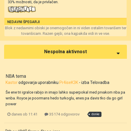
33% možnosti, da je privlačen.
NEDAVNI ŠPEGARJI
Blok z nedavnimi obiski je onemogočen in ni viden ostalim tovarišem ter
tovarišicam. Razen gejši, ona kajpakda vidi in ve vse.
Nespolna aktivnost
NBA tema
Kastor
odgovarja uporabniku
Pr4iseK3K
- izba
Telovadba
Še ene tri igralce rabijo in imajo lahko superpokal med prvakom nba pa
wnba. Royce je poormans hedo turkoglu, enes pa davis tko da go girl
power
danes ob 11:41
35 174 odgovorov
donke