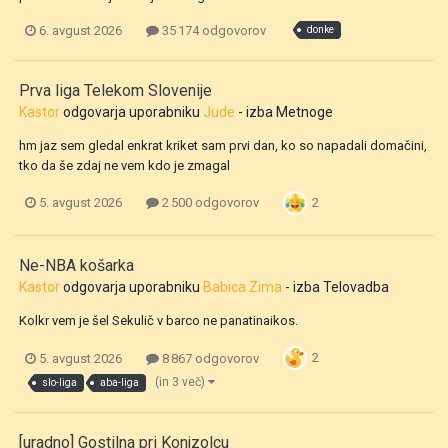
6. avgust 2026
35 174 odgovorov
donke
Prva liga Telekom Slovenije
Kastor
odgovarja uporabniku
Jude
- izba
Metnoge
hm jaz sem gledal enkrat kriket sam prvi dan, ko so napadali domačini,
tko da še zdaj ne vem kdo je zmagal
2
5. avgust 2026
2 500 odgovorov
Ne-NBA košarka
Kastor
odgovarja uporabniku
Babica Zima
- izba
Telovadba
Kolkr vem je šel Sekulič v barco ne panatinaikos.
2
5. avgust 2026
8 867 odgovorov
(in 3 več)
slo-liga
aba-liga
[uradno] Gostilna pri Konjzolcu