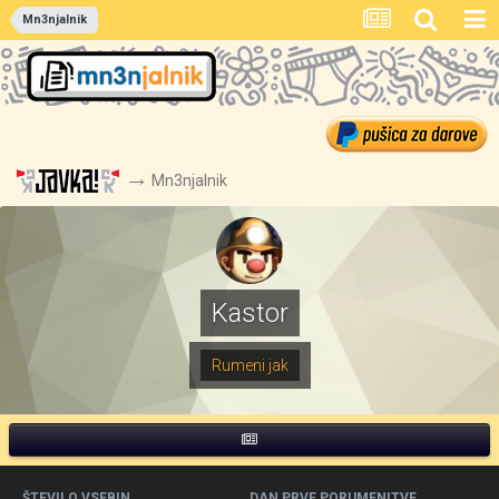
Mn3njalnik
Mn3njalnik
Kastor
Rumeni jak
ŠTEVILO VSEBIN
DAN PRVE PORUMENITVE