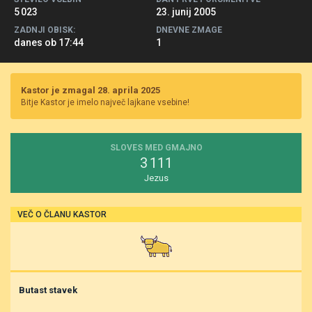
5 023
23. junij 2005
ZADNJI OBISK:
DNEVNE ZMAGE
danes ob 17:44
1
Kastor je zmagal 28. aprila 2025
Bitje Kastor je imelo največ lajkane vsebine!
SLOVES MED GMAJNO
3 111
Jezus
VEČ O ČLANU KASTOR
Butast stavek