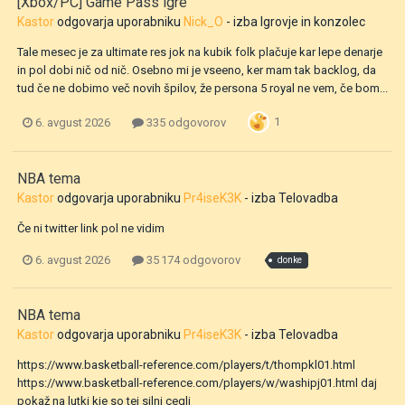
[Xbox/PC] Game Pass igre
Kastor
odgovarja uporabniku
Nick_O
- izba
Igrovje in konzolec
Tale mesec je za ultimate res jok na kubik folk plačuje kar lepe denarje
in pol dobi nič od nič. Osebno mi je vseeno, ker mam tak backlog, da
tud če ne dobimo več novih špilov, že persona 5 royal ne vem, če bom...
1
6. avgust 2026
335 odgovorov
NBA tema
Kastor
odgovarja uporabniku
Pr4iseK3K
- izba
Telovadba
Če ni twitter link pol ne vidim
6. avgust 2026
35 174 odgovorov
donke
NBA tema
Kastor
odgovarja uporabniku
Pr4iseK3K
- izba
Telovadba
https://www.basketball-reference.com/players/t/thompkl01.html
https://www.basketball-reference.com/players/w/washipj01.html daj
pokaž na lutki kje so tej silni cegli