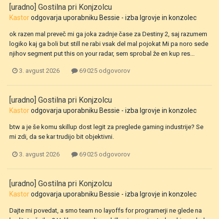
[uradno] Gostilna pri Konjzolcu
Kastor
odgovarja uporabniku
Bessie
- izba
Igrovje in konzolec
ok razen mal preveč mi ga joka zadnje čase za Destiny 2, saj razumem
logiko kaj ga boli but still ne rabi vsak del mal pojokat Mi pa noro sede
njihov segment put this on your radar, sem sprobal že en kup res...
3. avgust 2026
69 025 odgovorov
[uradno] Gostilna pri Konjzolcu
Kastor
odgovarja uporabniku
Bessie
- izba
Igrovje in konzolec
btw a je še komu skillup dost legit za preglede gaming industrije? Se
mi zdi, da se kar trudijo bit objektivni.
3. avgust 2026
69 025 odgovorov
[uradno] Gostilna pri Konjzolcu
Kastor
odgovarja uporabniku
Bessie
- izba
Igrovje in konzolec
Dajte mi povedat, a smo team no layoffs for programerji ne glede na