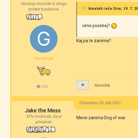
obožuje doručak in druge
kmetek
reče Dne, 19. 7. 20
zmlete bradavice.
cene posebej?
Kaj pa te zanima?
Rumeni jak
Navedek
563
Objavljeno
20. julij 2021
Jake the Mess
33% možnosti, da je
Mene zanima Dog of war.
privlačen.