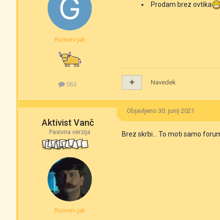
Prodam brez ovtika
Rumeni jak
Navedek
563
Objavljeno
30. junij 2021
Aktivist Vanč
Pasivna verzija
Brez skrbi... To moti samo forum
Rumeni jak