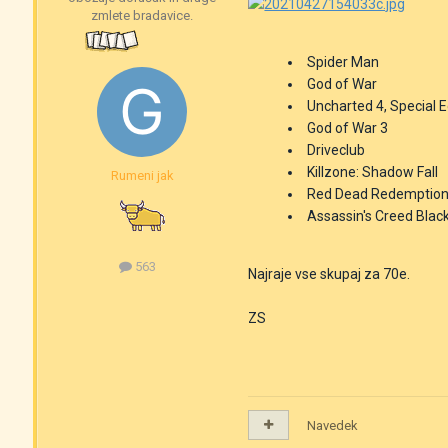
zmlete bradavice.
Spider Man
God of War
Uncharted 4, Special E
God of War 3
Driveclub
Killzone: Shadow Fall
Rumeni jak
Red Dead Redemption
Assassin's Creed Black
563
Najraje vse skupaj za 70e.
ZS
Navedek