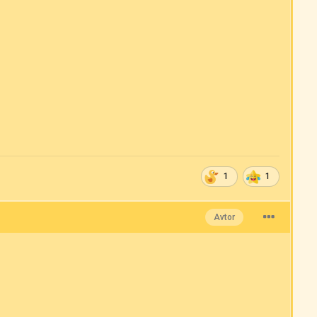
1
1
Avtor