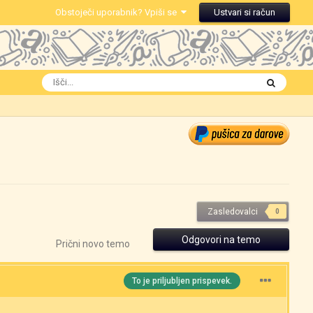
Obstoječi uporabnik? Vpiši se
Ustvari si račun
Zasledovalci
0
Odgovori na temo
Prični novo temo
To je priljubljen prispevek.