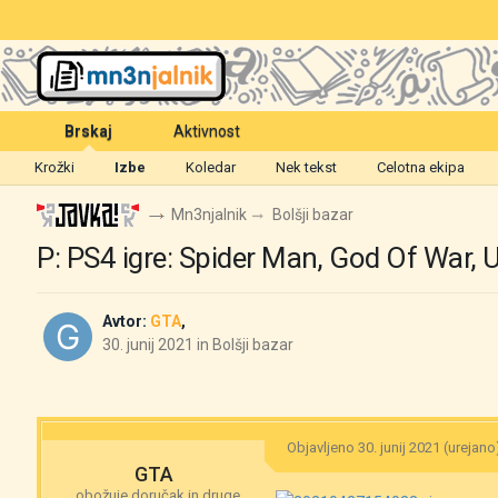
Brskaj
Aktivnost
Krožki
Izbe
Koledar
Nek tekst
Celotna ekipa
Mn3njalnik
Bolšji bazar
P: PS4 igre: Spider Man, God Of War, 
Avtor:
GTA
,
30. junij 2021
in
Bolšji bazar
Objavljeno
30. junij 2021
(urejano
GTA
obožuje doručak in druge