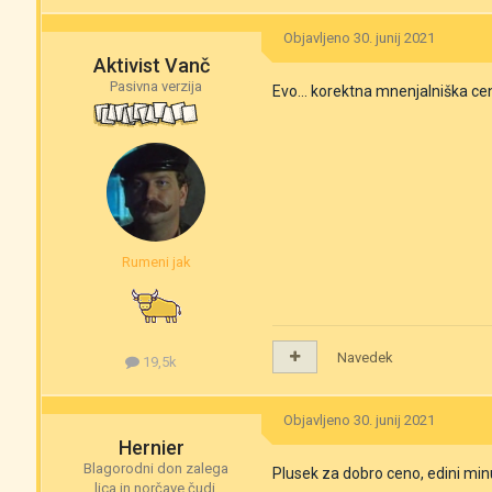
Objavljeno
30. junij 2021
Aktivist Vanč
Pasivna verzija
Evo... korektna mnenjalniška ce
Rumeni jak
Navedek
19,5k
Objavljeno
30. junij 2021
Hernier
Blagorodni don zalega
Plusek za dobro ceno, edini mi
lica in norčave čudi.