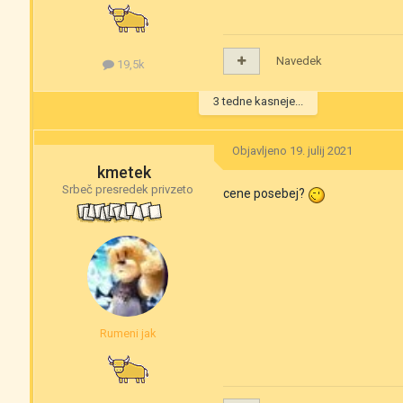
Navedek
19,5k
3 tedne kasneje...
Objavljeno
19. julij 2021
kmetek
Srbeč presredek privzeto
cene posebej?
Rumeni jak