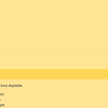
 brez doplačila:
cem
o
pis