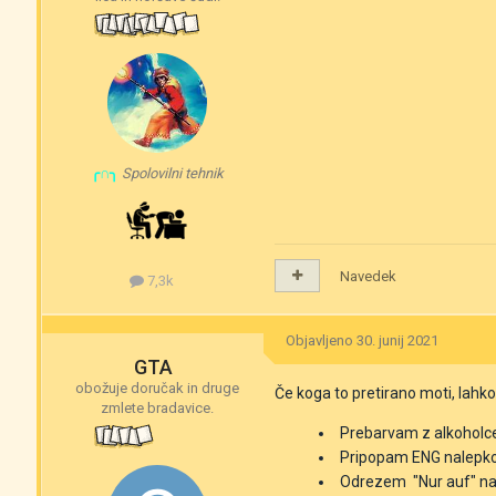
╭∩╮
Spolovilni tehnik
Navedek
7,3k
Objavljeno
30. junij 2021
GTA
obožuje doručak in druge
Če koga to pretirano moti, lahko
zmlete bradavice.
Prebarvam z alkohol
Pripopam ENG nalepk
Odrezem
"Nur auf"
na