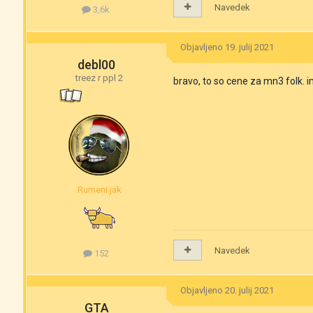
Navedek
3,6k
Objavljeno
19. julij 2021
debl00
treez r ppl 2
bravo, to so cene za mn3 folk. 
Rumeni jak
Navedek
152
Objavljeno
20. julij 2021
GTA