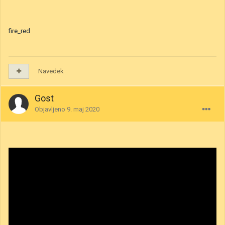
fire_red
Navedek
Gost
Objavljeno
9. maj 2020