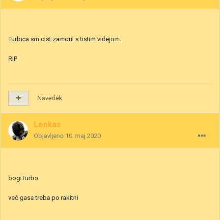
Turbica sm cist zamoril s tistim videjom.
RIP
Navedek
Lenkas
Objavljeno
10. maj 2020
bogi turbo
več gasa treba po rakitni