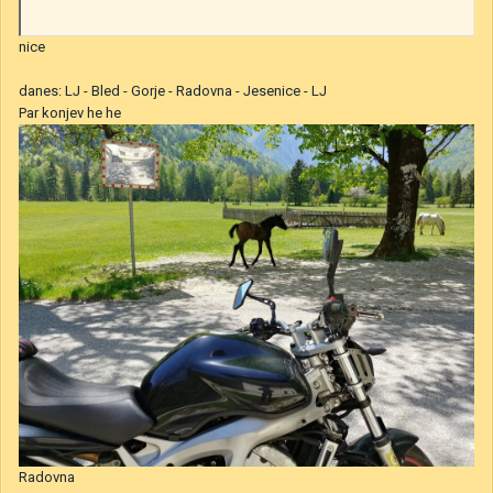
nice
danes: LJ - Bled - Gorje - Radovna - Jesenice - LJ
Par konjev he he
Radovna