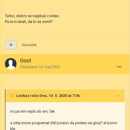
Turbo, dobro se nagibaš v videu.
Pa te ni strah, da bi se zvrnil?
Navedek
Gost
Objavljeno
10. maj 2020
Lenkas
reče Dne, 10. 5. 2020 at 7:36:
no pa sm najdu do sm, fak
a zdej morm pospemat 200 postov da pridem na gnoj? al bomo
kle