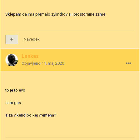
Sklepam da ima premalo zylindrov ali prostornine zame
Navedek
Lenkas
Objavljeno
11. maj 2020
to je to evo
sam gas
a za vikend bo kej vremena?