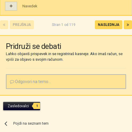
Navedek
PREJŠNJA
Stran 1 od 119
NASLEDNJA
Pridruži se debati
Lahko objaviš prispevek in se registriraš kasneje. Ako imaš račun,
se
vpiši
za objavo s svojim računom.
Odgovori na temo...
Zasledovalci
1
Pojdi na seznam tem