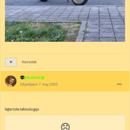
Navedek
👽
drevored
Objavljeno
7. maj 2020
lejte tole tehnologijo