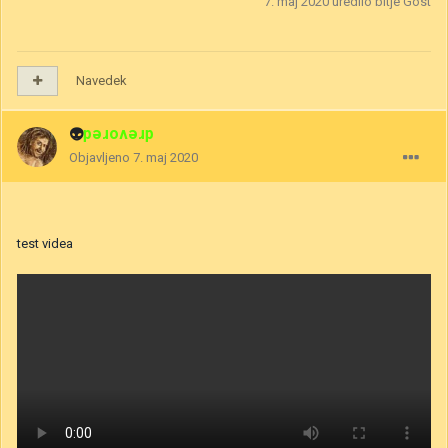
7. maj 2020
uredilo bitje Gost
Navedek
👽
drevored
Objavljeno
7. maj 2020
test videa