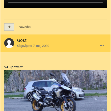
Navedek
Gost
Objavljeno
7. maj 2020
VAG powerrr