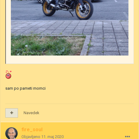
sam po pameti momci
Navedek
fire_soul
Objavljeno
11. maj 2020