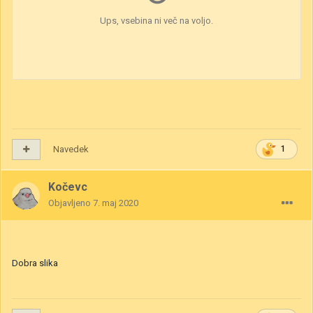
Navedek
1
Kočevc
Objavljeno
7. maj 2020
Dobra slika