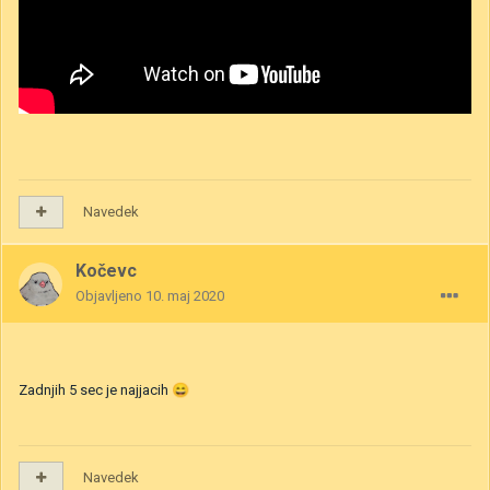
Navedek
Kočevc
Objavljeno
10. maj 2020
Zadnjih 5 sec je najjacih
😄
Navedek