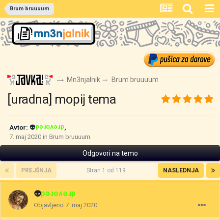
Brum bruuuum
Mn3njalnik
Brum bruuuum
[uradna] mopij tema
Avtor:
👽
drevored
,
7. maj 2020
in
Brum bruuuum
Odgovori na temo
PREJŠNJA
Stran 1 od 119
NASLEDNJA
👽
drevored
Objavljeno
7. maj 2020