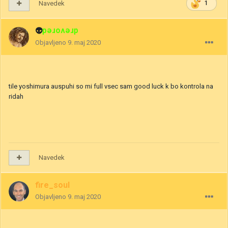
Navedek
1
👽
drevored
Objavljeno
9. maj 2020
tile yoshimura auspuhi so mi full vsec sam good luck k bo kontrola na
ridah
Navedek
fire_soul
Objavljeno
9. maj 2020