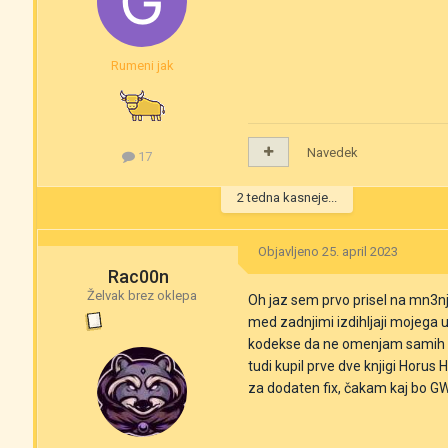
Rumeni jak
Navedek
17
2 tedna kasneje...
Objavljeno
25. april 2023
Rac00n
Želvak brez oklepa
Oh jaz sem prvo prisel na mn3n
med zadnjimi izdihljaji mojega 
kodekse da ne omenjam samih min
tudi kupil prve dve knjigi Horus
za dodaten fix, čakam kaj bo GW