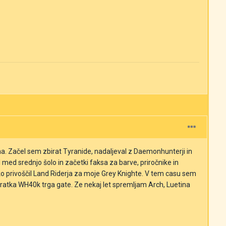
. Začel sem zbirat Tyranide, nadaljeval z Daemonhunterji in
med srednjo šolo in začetki faksa za barve, priročnike in
o privoščil Land Riderja za moje Grey Knighte. V tem casu sem
Skratka WH40k trga gate. Ze nekaj let spremljam Arch, Luetina