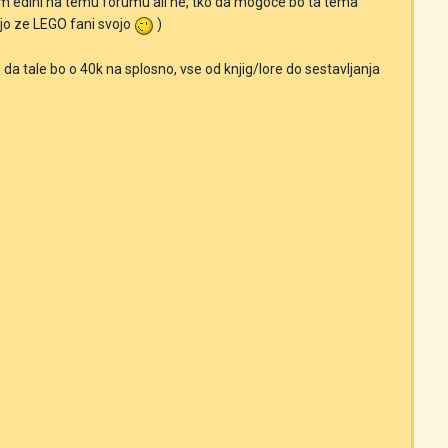
m edini na temu forumu ali ne, tko da mogoce bo ta tema
jo ze LEGO fani svojo
)
o da tale bo o 40k na splosno, vse od knjig/lore do sestavljanja