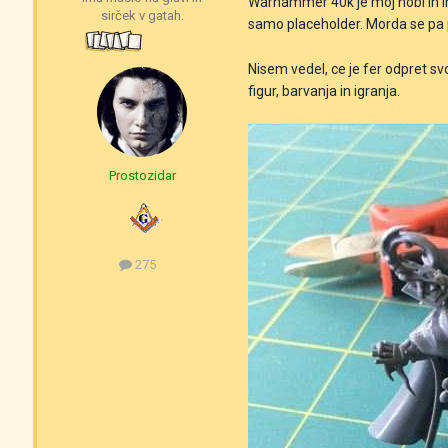
Warhammer 40k je moj hobi in i
sirček v gatah.
samo placeholder. Morda se pa 
Nisem vedel, ce je fer odpret svo
figur, barvanja in igranja.
Prostozidar
275