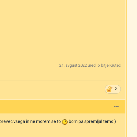
21. avgust 2022
uredilo bitje Krutec
2
 prevec vsega in ne morem se to
bom pa spremljal temo:)