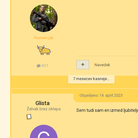
Rumeni jak
Navedek
917
7 mesecev kasneje...
Objavljeno
14. april 2023
Glista
Želvak brez oklepa
Sem tudi sam en izmed ljubite