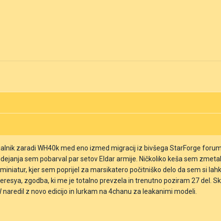
jalnik zaradi WH40k med eno izmed migracij iz bivšega StarForge foruma
udejanja sem pobarval par setov Eldar armije. Ničkoliko keša sem zmetal 
iatur, kjer sem poprijel za marsikatero počitniško delo da sem si lahk
 Heresya, zgodba, ki me je totalno prevzela in trenutno poziram 27 del. 
 naredil z novo edicijo in lurkam na 4chanu za leakanimi modeli.