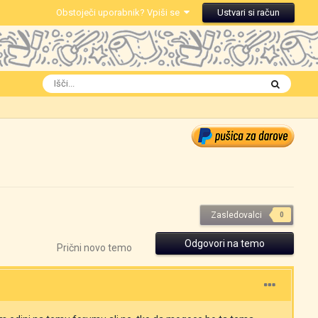
Obstoječi uporabnik? Vpiši se
Ustvari si račun
Zasledovalci
0
Odgovori na temo
Prični novo temo