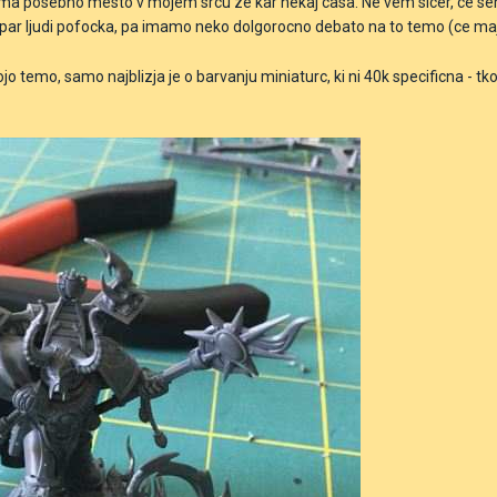
ma posebno mesto v mojem srcu ze kar nekaj casa. Ne vem sicer, ce se
par ljudi pofocka, pa imamo neko dolgorocno debato na to temo (ce ma
jo temo, samo najblizja je o barvanju miniaturc, ki ni 40k specificna - tk