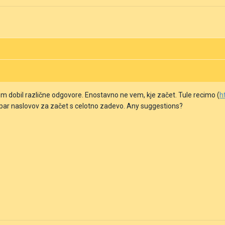
m dobil različne odgovore. Enostavno ne vem, kje začet. Tule recimo (
h
r par naslovov za začet s celotno zadevo. Any suggestions?