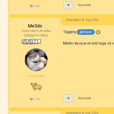
Navedek
4,8k
Objavljeno
8. maj 2023
Me3do
mara samo za suhe
Tagging
@Krutec
češplje in rožiče.
Mislim da se je on lotil tega, ne 
Rumeni jak
Navedek
2,3k
Objavljeno
8. maj 2023