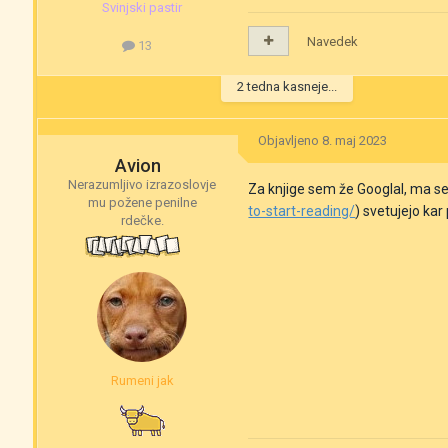
Svinjski pastir
Navedek
13
2 tedna kasneje...
Objavljeno
8. maj 2023
Avion
Nerazumljivo izrazoslovje
Za knjige sem že Googlal, ma se
mu požene penilne
to-start-reading/
) svetujejo ka
rdečke.
Rumeni jak