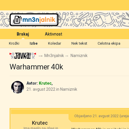
Brskaj
Aktivnost
Krožki
Izbe
Koledar
Nek tekst
Celotna ekipa
Mn3njalnik
Namiznik
Warhammer 40k
Avtor:
Krutec
,
21. avgust 2022
in
Namiznik
Objavljeno
21. avgust 2022
(urej
Krutec
Ima maslo na glavi in