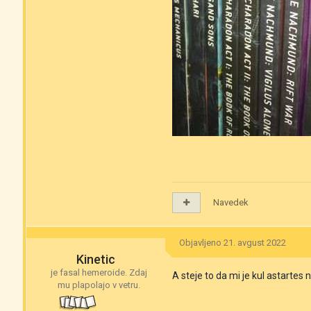
Navedek
Objavljeno
21. avgust 2022
Kinetic
je fasal hemeroide. Zdaj
A steje to da mi je kul astartes
mu plapolajo v vetru.