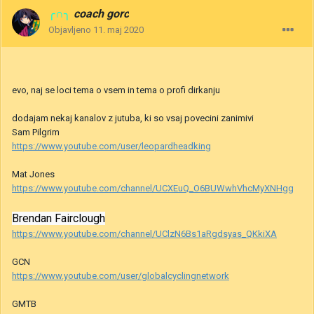
╭∩╮
coach gorc
Objavljeno
11. maj 2020
evo, naj se loci tema o vsem in tema o profi dirkanju
dodajam nekaj kanalov z jutuba, ki so vsaj povecini zanimivi
Sam Pilgrim
https://www.youtube.com/user/leopardheadking
Mat Jones
https://www.youtube.com/channel/UCXEuQ_O6BUWwhVhcMyXNHgg
Brendan Fairclough
https://www.youtube.com/channel/UClzN6Bs1aRgdsyas_QKkiXA
GCN
https://www.youtube.com/user/globalcyclingnetwork
GMTB