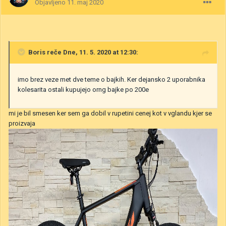
Objavljeno
11. maj 2020
Boris
reče Dne, 11. 5. 2020 at 12:30:
imo brez veze met dve teme o bajkih. Ker dejansko 2 uporabnika
kolesarita ostali kupujejo orng bajke po 200e
mi je bil smesen ker sem ga dobil v rupetini cenej kot v vglandu kjer se
proizvaja