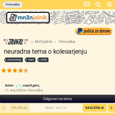
Telovadba
Mn3njalnik
Telovadba
neuradna tema o kolesarjenju
commuting
road
emtb
Avtor:
╭∩╮
coach gorc
,
11. maj 2020
in
Telovadba
Odgovori na temo
PREJŠNJA
Stran 1 od 714
NASLEDNJA