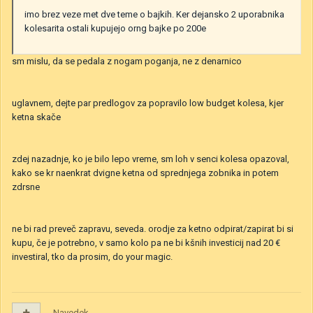
imo brez veze met dve teme o bajkih. Ker dejansko 2 uporabnika
kolesarita ostali kupujejo orng bajke po 200e
sm mislu, da se pedala z nogam poganja, ne z denarnico
uglavnem, dejte par predlogov za popravilo low budget kolesa, kjer
ketna skače
zdej nazadnje, ko je bilo lepo vreme, sm loh v senci kolesa opazoval,
kako se kr naenkrat dvigne ketna od sprednjega zobnika in potem
zdrsne
ne bi rad preveč zapravu, seveda. orodje za ketno odpirat/zapirat bi si
kupu, če je potrebno, v samo kolo pa ne bi kšnih investicij nad 20 €
investiral, tko da prosim, do your magic.
Navedek