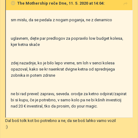
The Mothership
reče Dne, 11. 5. 2020 at 14:04:
sm mislu, da se pedala z nogam poganja, ne z denarnico
uglavnem, dejte par predlogov za popravilo low budget kolesa,
kjer ketna skače
zdej nazadnje, ko je bilo lepo vreme, sm loh v senci kolesa
opazoval, kako se kr naenkrat dvigne ketna od sprednjega
zobnika in potem zdrsne
ne bi rad preveč zapravu, seveda. orodje za ketno odpirat/zapirat
bi si kupu, če je potrebno, v samo kolo pa ne bi kšnih investicij
nad 20 € investiral, tko da prosim, do your magic.
Dal boš tolk kot bo potrebno a ne, da se boš lahko varno vozil
:)