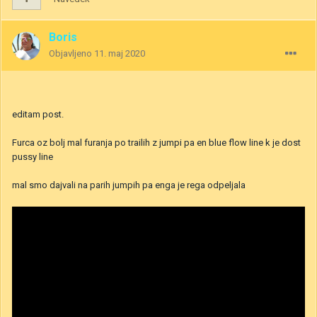
Boris
Objavljeno
11. maj 2020
editam post.
Furca oz bolj mal furanja po trailih z jumpi pa en blue flow line k je dost
pussy line
mal smo dajvali na parih jumpih pa enga je rega odpeljala