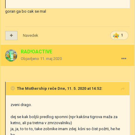
goran ga bo cak se mal
Navedek
1
RAD!OACTIVE
Objavljeno
11. maj 2020
The Mothership
reče Dne, 11. 5. 2020 at 14:52:
zveni drago.
dej se kak boljši predlog spomni (npr kakšna tigrova maža za
ketno, ali pa tretma v zmrzovalniku)
ja, ja, to to to, take zobnike imam zdej. kšni so čist požrti, he he
he.