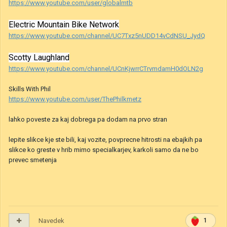
https://www.youtube.com/user/globalmtb
Electric Mountain Bike Network
https://www.youtube.com/channel/UC7Txz5nUDD14vCdNSU_JydQ
Scotty Laughland
https://www.youtube.com/channel/UCnKjwrrCTrvmdamH0dOLN2g
Skills With Phil
https://www.youtube.com/user/ThePhilkmetz
lahko poveste za kaj dobrega pa dodam na prvo stran
lepite slikce kje ste bili, kaj vozite, povprecne hitrosti na ebajkih pa
slikce ko greste v hrib mimo specialkarjev, karkoli samo da ne bo
prevec smetenja
Navedek
1