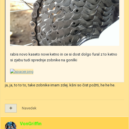
rabis novo kaseto nove ketno in ce si dost dolgo fural z to ketno
si zjebu tudi sprednje zobnike na gonilki
ja, ja, to to to, take zobnike imam zdej. kšni so čist požrti, he he he.
Navedek
VonGriffin