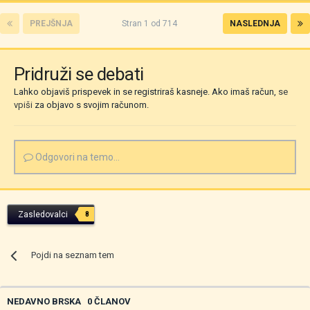
PREJŠNJA
Stran 1 od 714
NASLEDNJA
Pridruži se debati
Lahko objaviš prispevek in se registriraš kasneje. Ako imaš račun,
se
vpiši
za objavo s svojim računom.
Odgovori na temo...
Zasledovalci
8
Pojdi na seznam tem
NEDAVNO BRSKA
0 ČLANOV