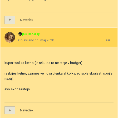
Navedek
👽
drevored
Objavljeno
11. maj 2020
kupis tool za ketno (je reku da to ne steje v budget)
razbijes ketno, vzames ven dva clenka al kolk pac rabis skrajsat. spojis
nazaj.
evo skor zastojn
Navedek