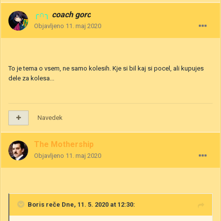
╭∩╮
coach gorc
Objavljeno
11. maj 2020
To je tema o vsem, ne samo kolesih. Kje si bil kaj si pocel, ali kupujes
dele za kolesa...
Navedek
The Mothership
Objavljeno
11. maj 2020
Boris
reče Dne, 11. 5. 2020 at 12:30: