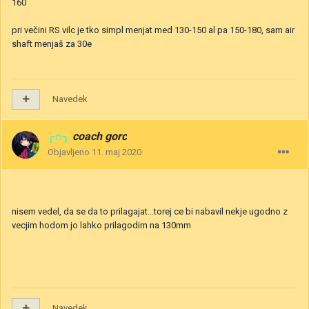
160
pri večini RS vilc je tko simpl menjat med 130-150 al pa 150-180, sam air
shaft menjaš za 30e
Navedek
╭∩╮
coach gorc
Objavljeno
11. maj 2020
nisem vedel, da se da to prilagajat...torej ce bi nabavil nekje ugodno z
vecjim hodom jo lahko prilagodim na 130mm
Navedek