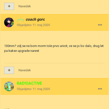
Navedek
╭∩╮
coach gorc
Objavljeno
11. maj 2020
130mm? zdj se ne bom morm tole prvo unicit, ce se jo bo dalo, drug let
pa kaksn upgrade narest
Navedek
RAD!OACTIVE
Objavljeno
11. maj 2020