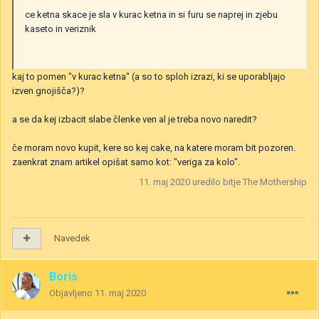
ce ketna skace je sla v kurac ketna in si furu se naprej in zjebu
kaseto in veriznik
kaj to pomen "v kurac ketna" (a so to sploh izrazi, ki se uporabljajo
izven gnojišča?)?
a se da kej izbacit slabe členke ven al je treba novo naredit?
če moram novo kupit, kere so kej cake, na katere moram bit pozoren.
zaenkrat znam artikel opišat samo kot: "veriga za kolo".
11. maj 2020
uredilo bitje The Mothership
Navedek
Boris
Objavljeno
11. maj 2020