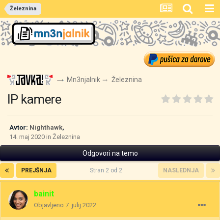
Železnina
Mn3njalnik
Železnina
IP kamere
Avtor:
Nighthawk
,
14. maj 2020
in
Železnina
Odgovori na temo
PREJŠNJA
Stran 2 od 2
NASLEDNJA
bainit
Objavljeno
7. julij 2022