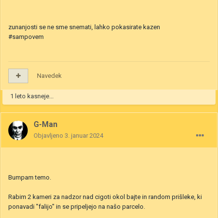
zunanjosti se ne sme snemati, lahko pokasirate kazen
#sampovem
Navedek
1 leto kasneje...
G-Man
Objavljeno
3. januar 2024
Bumpam temo.
Rabim 2 kameri za nadzor nad cigoti okol bajte in random prišleke, ki
ponavadi "falijo" in se pripeljejo na našo parcelo.