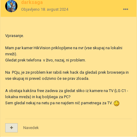
darksaga
Objavljeno
18. avgust 2024
Vprasanje.
Mam par kamer HikVision priklopljene na nvr (vse skupaj na lokalni
mreži).
Gledat prek telefona v živo, nazaj, ni problem.
Na PCju, je ze problem ker rabiš nek hack da gledaš prek browserja in
vse skupaj ni preveč odzivno če se prav zloada.
A obstaja kakšna free zadeva za gledat sliko iz kamere na TV (LG C1 -
lokalna mreža) in kaj boljšega za PC?
Sem gledal nekaj na netu pa ne najdem nič pametnega za TV.
Navedek