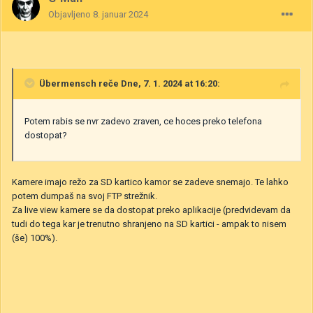
Objavljeno
8. januar 2024
Übermensch
reče Dne, 7. 1. 2024 at 16:20:
Potem rabis se nvr zadevo zraven, ce hoces preko telefona
dostopat?
Kamere imajo režo za SD kartico kamor se zadeve snemajo. Te lahko
potem dumpaš na svoj FTP strežnik.
Za live view kamere se da dostopat preko aplikacije (predvidevam da
tudi do tega kar je trenutno shranjeno na SD kartici - ampak to nisem
(še) 100%).