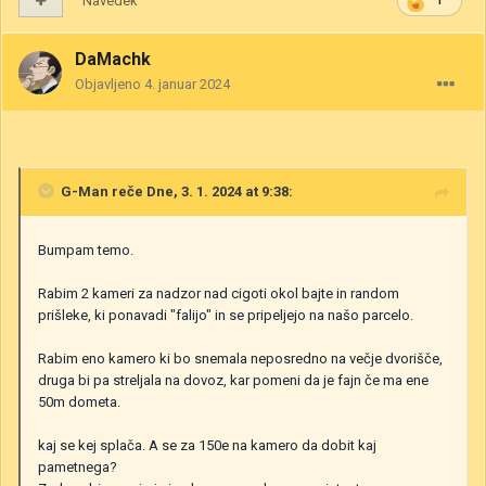
Navedek
1
DaMachk
Objavljeno
4. januar 2024
G-Man
reče Dne, 3. 1. 2024 at 9:38:
Bumpam temo.
Rabim 2 kameri za nadzor nad cigoti okol bajte in random
prišleke, ki ponavadi "falijo" in se pripeljejo na našo parcelo.
Rabim eno kamero ki bo snemala neposredno na večje dvorišče,
druga bi pa streljala na dovoz, kar pomeni da je fajn če ma ene
50m dometa.
kaj se kej splača. A se za 150e na kamero da dobit kaj
pametnega?