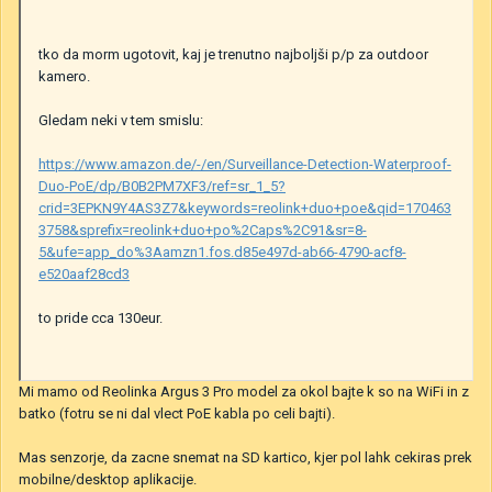
tko da morm ugotovit, kaj je trenutno najboljši p/p za outdoor
kamero.
Gledam neki v tem smislu:
https://www.amazon.de/-/en/Surveillance-Detection-Waterproof-
Duo-PoE/dp/B0B2PM7XF3/ref=sr_1_5?
crid=3EPKN9Y4AS3Z7&keywords=reolink+duo+poe&qid=170463
3758&sprefix=reolink+duo+po%2Caps%2C91&sr=8-
5&ufe=app_do%3Aamzn1.fos.d85e497d-ab66-4790-acf8-
e520aaf28cd3
to pride cca 130eur.
Mi mamo od Reolinka Argus 3 Pro model za okol bajte k so na WiFi in z
batko (fotru se ni dal vlect PoE kabla po celi bajti).
Mas senzorje, da zacne snemat na SD kartico, kjer pol lahk cekiras prek
mobilne/desktop aplikacije.