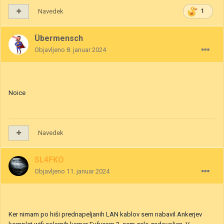
Navedek
1
Übermensch
Objavljeno
8. januar 2024
Noice
Navedek
SL4FKO
Objavljeno
11. januar 2024
Ker nimam po hiši prednapeljanih LAN kablov sem nabavil Ankerjev