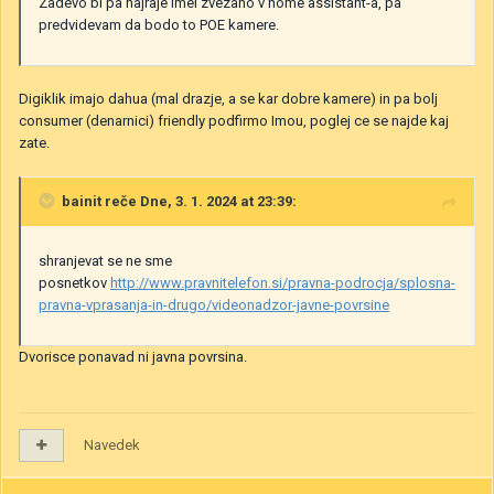
Zadevo bi pa najraje imel zvezano v home assistant-a, pa
predvidevam da bodo to POE kamere.
Digiklik imajo dahua (mal drazje, a se kar dobre kamere) in pa bolj
consumer (denarnici) friendly podfirmo Imou, poglej ce se najde kaj
zate.
bainit
reče Dne, 3. 1. 2024 at 23:39:
shranjevat se ne sme
posnetkov
http://www.pravnitelefon.si/pravna-podrocja/splosna-
pravna-vprasanja-in-drugo/videonadzor-javne-povrsine
Dvorisce ponavad ni javna povrsina.
Navedek