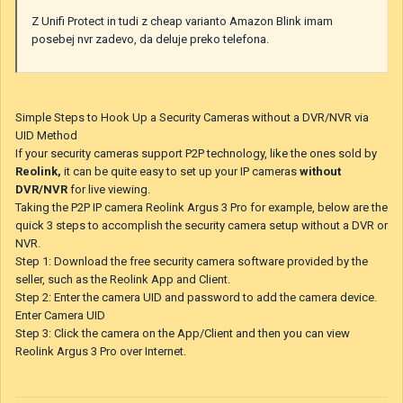
Z Unifi Protect in tudi z cheap varianto Amazon Blink imam
posebej nvr zadevo, da deluje preko telefona.
Simple Steps to Hook Up a Security Cameras without a DVR/NVR via
UID Method
If your security cameras support P2P technology, like the ones sold by
Reolink,
it can be quite easy to set up your IP cameras
without
DVR/NVR
for live viewing.
Taking the P2P IP camera Reolink Argus 3 Pro for example, below are the
quick 3 steps to accomplish the security camera setup without a DVR or
NVR.
Step 1: Download the free security camera software provided by the
seller, such as the Reolink App and Client.
Step 2: Enter the camera UID and password to add the camera device.
Enter Camera UID
Step 3: Click the camera on the App/Client and then you can view
Reolink Argus 3 Pro over Internet.