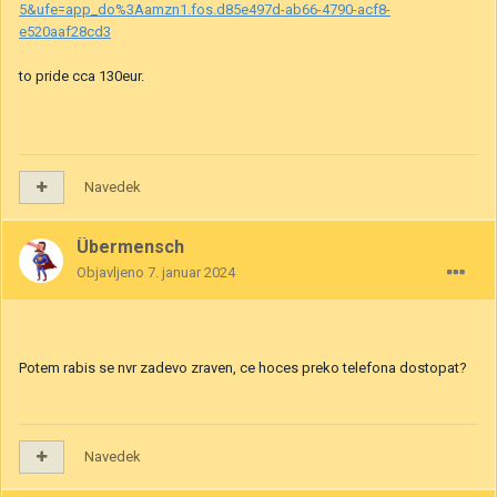
5&ufe=app_do%3Aamzn1.fos.d85e497d-ab66-4790-acf8-
e520aaf28cd3
to pride cca 130eur.
Navedek
Übermensch
Objavljeno
7. januar 2024
Potem rabis se nvr zadevo zraven, ce hoces preko telefona dostopat?
Navedek