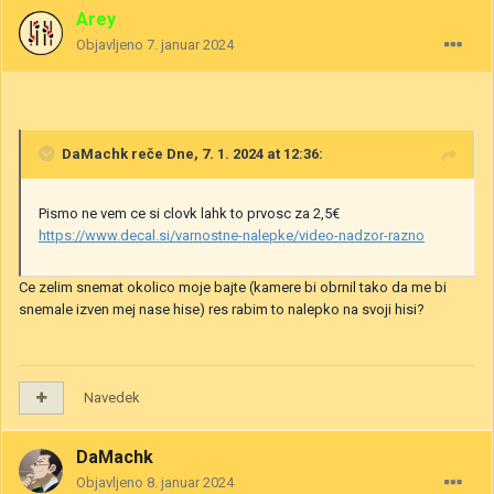
Arey
Objavljeno
7. januar 2024
DaMachk
reče Dne, 7. 1. 2024 at 12:36:
Pismo ne vem ce si clovk lahk to prvosc za 2,5€
https://www.decal.si/varnostne-nalepke/video-nadzor-razno
Ce zelim snemat okolico moje bajte (kamere bi obrnil tako da me bi
snemale izven mej nase hise) res rabim to nalepko na svoji hisi?
Navedek
DaMachk
Objavljeno
8. januar 2024