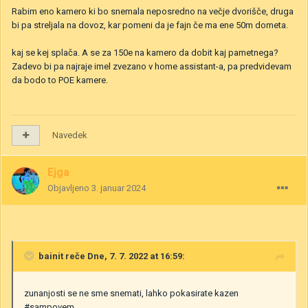
Rabim eno kamero ki bo snemala neposredno na večje dvorišče, druga
bi pa streljala na dovoz, kar pomeni da je fajn če ma ene 50m dometa.
kaj se kej splača. A se za 150e na kamero da dobit kaj pametnega?
Zadevo bi pa najraje imel zvezano v home assistant-a, pa predvidevam
da bodo to POE kamere.
Navedek
Ejga
Objavljeno
3. januar 2024
bainit
reče Dne, 7. 7. 2022 at 16:59:
zunanjosti se ne sme snemati, lahko pokasirate kazen
#sampovem