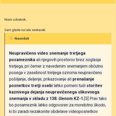
Nism odvetnik...
Sam glede na tale sestavek:
Navedek
Neupravičeno video snemanje tretjega
posameznika
ali njegovih prostorov brez soglasja
tretjega, pri čemer z navedenim snemanjem občutno
posega v zasebnost tretjega oziroma neupravičeno
pošiljanje, deljenje, prikazovanje ali
prenašanje
posnetkov tretji osebi
lahko pomeni tudi
storitev
kaznivega dejanja neupravičenega slikovnega
snemanja v skladu z 138. členom KZ-1.
[5] Prav tako
bo posameznik lahko odgovoren za morebitno škodo,
ki bi zaradi nezakonite obdelave videoposnetkov