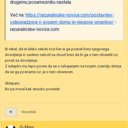
drugemu posamezniku nastala.
Več na:
https://racunalniske-novice.com/postavitev-
videonadzora-v-svojem-domu-in-njegove-omejitve/
-
racunalniske-novice.com
Bi rekel, da te lahko nekdo tozi ker si ga posnel brez njegovega
dovoljenja in zadevo nalozil na cloud brez da bi ga o tem obvestil oz.
prosil za dovoljenje.
Z nalepko mu lepo poves da se z nahajanjem na tvojem ozemlju strinja
da se ga posname oz. je o tem obvescen.
Sklepam.
Bo pa moral kak strucko povedat.
Navedek
G-Man