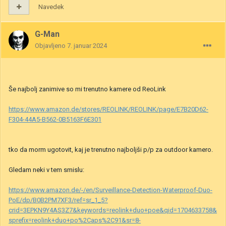
Navedek
G-Man
Objavljeno
7. januar 2024
Še najbolj zanimive so mi trenutno kamere od ReoLink
https://www.amazon.de/stores/REOLINK/REOLINK/page/E7B20D62-
F304-44A5-B562-0B5163F6E301
tko da morm ugotovit, kaj je trenutno najboljši p/p za outdoor kamero.
Gledam neki v tem smislu:
https://www.amazon.de/-/en/Surveillance-Detection-Waterproof-Duo-
PoE/dp/B0B2PM7XF3/ref=sr_1_5?
crid=3EPKN9Y4AS3Z7&keywords=reolink+duo+poe&qid=1704633758&
sprefix=reolink+duo+po%2Caps%2C91&sr=8-