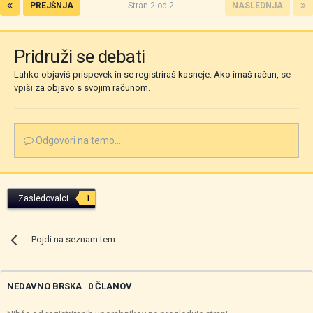
PREJŠNJA
Stran 2 od 2
NASLEDNJA
Pridruži se debati
Lahko objaviš prispevek in se registriraš kasneje. Ako imaš račun,
se
vpiši
za objavo s svojim računom.
Odgovori na temo...
Zasledovalci
1
Pojdi na seznam tem
NEDAVNO BRSKA
0 ČLANOV