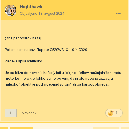
Nighthawk
Objavljeno
18. avgust 2024
@na par postov nazaj
Potem sem nabavu Tapote C520WS, C110 in C320.
Zadeva špila vrhunsko.
Je pa blizu domovanja kače (v isti ulici), nek fellow mn3njalničar kradu
motorke in bicikle, lahko samo povem, da ni blo nobene težave, z
nalepko "objekt je pod videonadzorom" ali pa kaj podobnega...
Navedek
1