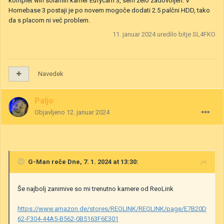
komplet wifi solarnih kamer Eufycam 3, sem zelo zadovoljen. V
Homebase 3 postaji je po novem mogoče dodati 2.5 palčni HDD, tako
da s placom ni več problem.
11. januar 2024
uredilo bitje SL4FKO
Navedek
Paljo
Objavljeno
12. januar 2024
G-Man
reče Dne, 7. 1. 2024 at 13:30:
Še najbolj zanimive so mi trenutno kamere od ReoLink
https://www.amazon.de/stores/REOLINK/REOLINK/page/E7B20D
62-F304-44A5-B562-0B5163F6E301