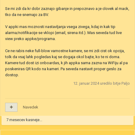
Se mi zdi da kr dobr zaznajo gibanje in prepoznavo a je clovek al mack,
tko da ne snemajo za BV.
V appki mas moznosti nastavljanja vsega zivega, kdaj in kak tip
alarma/notifikacije se vklopi (email, sirena itd.). Mas seveda tud live
view preko appke/programa.
Ce ne rabis neke full-blow varnostne kamere, se mi zdi cist ok opcija,
tolk da vsaj lahk pogledas kaj se dogaja okol bajte, ko te ni doma.
Kamere tud dost izi onboardas, k jih appka sama zazna na WiFiju al pa
poskeniras QR kodo na kameri. Pa seveda nastavit proper geslo za
dostop.
12. januar 2024
uredilo bitje Paljo
Navedek
7 mesecev kasneje...