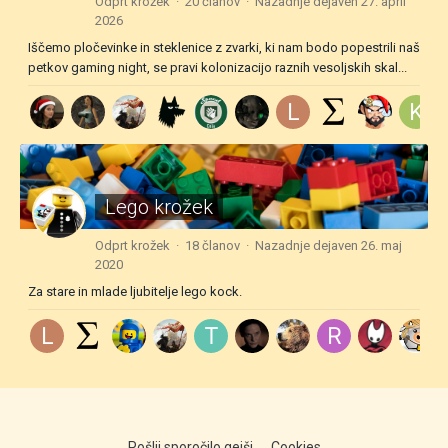
Odprt krožek · 20 članov · Nazadnje dejaven
27. april
2026
Iščemo pločevinke in steklenice z zvarki, ki nam bodo popestrili naš
petkov gaming night, se pravi kolonizacijo raznih vesoljskih skal...
Lego krožek
Odprt krožek · 18 članov · Nazadnje dejaven
26. maj
2020
Za stare in mlade ljubitelje lego kock.
Pošlji sporočilo gejši
Cookies