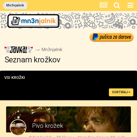
Mn3njalnik
Mn3njalnik
Seznam krožkov
VSI KROŽKI
SORTIRAJ
Pivo krožek