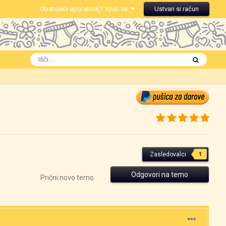
Obstoječi uporabnik? Vpiši se
Ustvari si račun
Zasledovalci
1
Odgovori na temo
Prični novo temo