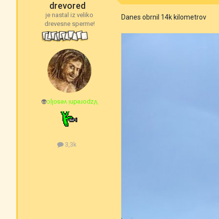
drevored
je nastal iz veliko
Danes obrnil 14k kilometrov
drevesne sperme!
👽
Vzporedni vesoljc
3,3k