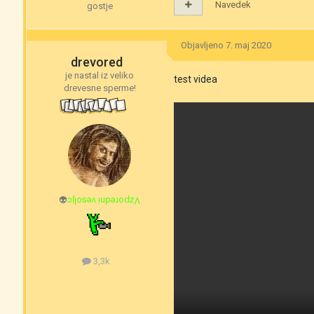
Navedek
gostje
Objavljeno
7. maj 2020
drevored
je nastal iz veliko
test videa
drevesne sperme!
👽
Vzporedni vesoljc
3,3k