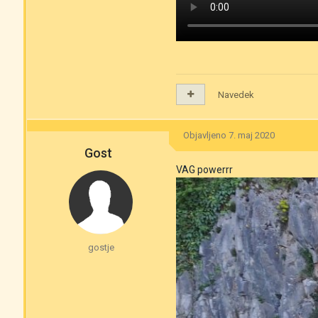
Navedek
Objavljeno
7. maj 2020
Gost
VAG powerrr
gostje