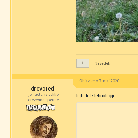
Navedek
Objavljeno
7. maj 2020
drevored
je nastal iz veliko
lejte tole tehnologijo
drevesne sperme!