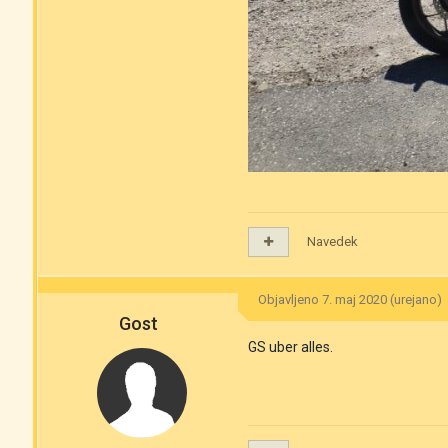
Navedek
Objavljeno
7. maj 2020
(urejano)
Gost
GS uber alles.