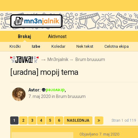
Brskaj
Aktivnost
Krožki
Izbe
Koledar
Nek tekst
Celotna ekipa
Mn3njalnik
Brum bruuuum
[uradna] mopij tema
Avtor:
👽
,
drevored
7. maj 2020
in
Brum bruuuum
1
2
3
4
5
6
NASLEDNJA
Stran 1 od 11
Objavljeno
7. maj 2020