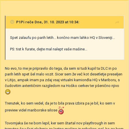
P1Pi
reče Dne, 31. 10. 2023 at 10:34:
Spet zalaufu po parih letih... končno mam lahko HQ v Sloveniji...
PS: tist k furate, dejte mal nalept vaše mašine...
No evo, to me je pripravilo do tega, da sem si tudi kupil ta DLC in po
parih letih spet šel malo vozit. Sicer sem že več kot desetletje preseljen
v Litijo, ampak imam pa zdaj vsaj virtualni kamionđia HQ v Mariboru, s
čudovitim avtentičnim razgledom na Hoško cerkev ter pšenično njivo
Trenutek, ko sem vedel, da je to bila prava izbira pa je bil, ko sem v
preview videl mariborske silose
Tovornjaka še ne bom lepil, ker sem štartal nov playthrough in sem
trenutno še v fazi služenja za lastno mašino in prikolico; pol, ko ga bom