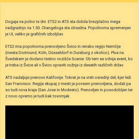
Dogaja na polno te dni. ETS2 in ATS sta dobila brezplačno mega
nadgradnjo na 1.50. Changeloga sta obsežna. Popolnoma spremenjen
je UI, veliko je grafičnih izboljšav.
ETS2 ima popolnoma prenovljeno Švico in rensko regijo Nemčije
(mesta Dortmund, Köln, Düsseldorf in Duisburg z okolico). Plus na
Švedskem je dodano testno vozišče Scanie. Ob tem se odvija event, ko
je treba iz Švice ali v Švico opraviti vožnje iz desetih različnih držav.
ATS nadaljuje prenovo Kalifonije. Tokrat je na vrsti osrednji del, kjer leži
San Francisco. Regija skupaj z mesti je povsem prenovljena, dodali pa
so tudi nova kraja (San Jose in Modesto). Prenovljen in posodobljen ter
z novo opremo je tudi kak tovornjak.