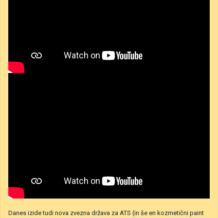
Danes izide tudi nova zvezna država za ATS (in še en kozmetični paint