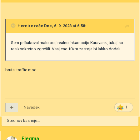
Hernire
reče Dne, 6. 9. 2023 at 6:58:
Sem pričakoval malo bolj realno inkarnacijo Karavank, tukaj so
res konkretno zgrešili. Vsaj ene 10km zastoja bi lahko dodali
brutal traffic mod
Navedek
1
5 tednov kasneje...
Flegma