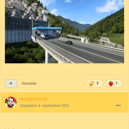
Navedek
3
1
magični kralj
Objavljeno
6. september 2023