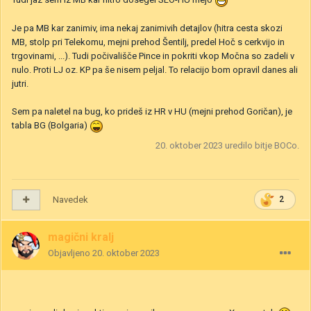
Je pa MB kar zanimiv, ima nekaj zanimivih detajlov (hitra cesta skozi
MB, stolp pri Telekomu, mejni prehod Šentilj, predel Hoč s cerkvijo in
trgovinami, ...). Tudi počivališče Pince in pokriti vkop Močna so zadeli v
nulo. Proti LJ oz. KP pa še nisem peljal. To relacijo bom opravil danes ali
jutri.
Sem pa naletel na bug, ko prideš iz HR v HU (mejni prehod Goričan), je
tabla BG (Bolgaria)
20. oktober 2023
uredilo bitje BOCo.
Navedek
2
magični kralj
Objavljeno
20. oktober 2023