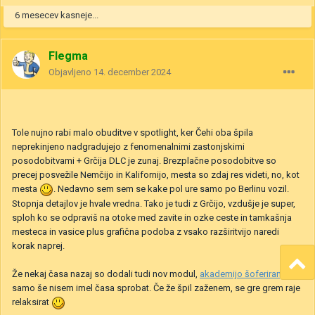
6 mesecev kasneje...
Flegma
Objavljeno
14. december 2024
Tole nujno rabi malo obuditve v spotlight, ker Čehi oba špila
neprekinjeno nadgradujejo z fenomenalnimi zastonjskimi
posodobitvami + Grčija DLC je zunaj. Brezplačne posodobitve so
precej posvežile Nemčijo in Kalifornijo, mesta so zdaj res videti, no, kot
mesta
. Nedavno sem sem se kake pol ure samo po Berlinu vozil.
Stopnja detajlov je hvale vredna. Tako je tudi z Grčijo, vzdušje je super,
sploh ko se odpraviš na otoke med zavite in ozke ceste in tamkašnja
mesteca in vasice plus grafična podoba z vsako razširitvijo naredi
korak naprej.
Že nekaj časa nazaj so dodali tudi nov modul,
akademijo šoferiranja
,
samo še nisem imel časa sprobat. Če že špil zaženem, se gre grem raje
relaksirat