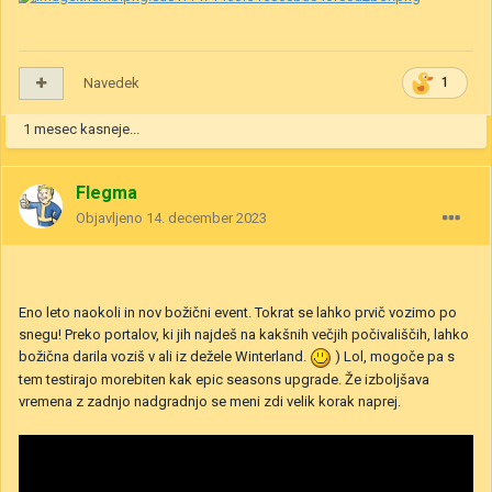
Navedek
1
1 mesec kasneje...
Flegma
Objavljeno
14. december 2023
Eno leto naokoli in nov božični event. Tokrat se lahko prvič vozimo po
snegu! Preko portalov, ki jih najdeš na kakšnih večjih počivališčih, lahko
božična darila voziš v ali iz dežele Winterland.
) Lol, mogoče pa s
tem testirajo morebiten kak epic seasons upgrade. Že izboljšava
vremena z zadnjo nadgradnjo se meni zdi velik korak naprej.