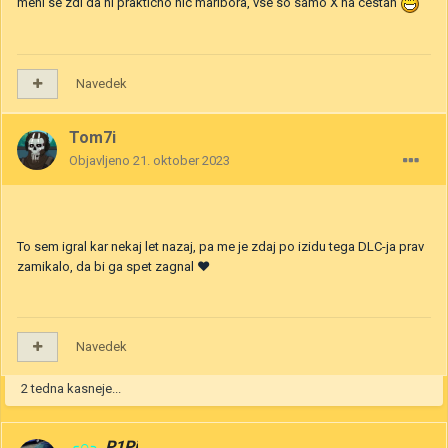
meni se zdi da ni prakticno nic maribora, vse so samo X na cestah
Navedek
Tom7i
Objavljeno
21. oktober 2023
To sem igral kar nekaj let nazaj, pa me je zdaj po izidu tega DLC-ja prav
zamikalo, da bi ga spet zagnal ❤
Navedek
2 tedna kasneje...
╭∩╮
P1Pi