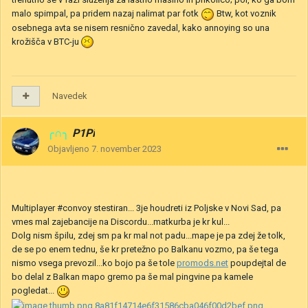
malo spimpal, pa pridem nazaj nalimat par fotk
Btw, kot voznik
osebnega avta se nisem resnično zavedal, kako annoying so una
krožišča v BTC-ju
Navedek
╭∩╮
P1Pi
Objavljeno
7. november 2023
Multiplayer #convoy stestiran... 3je houdreti iz Poljske v Novi Sad, pa
vmes mal zajebancije na Discordu...matkurba je kr kul...
Dolg nism špilu, zdej sm pa kr mal not padu...mape je pa zdej že tolk,
de se po enem tednu, še kr pretežno po Balkanu vozmo, pa še tega
nismo vsega prevozil...ko bojo pa še tole
promods.net
poupdejtal de
bo delal z Balkan mapo gremo pa še mal pingvine pa kamele
pogledat...