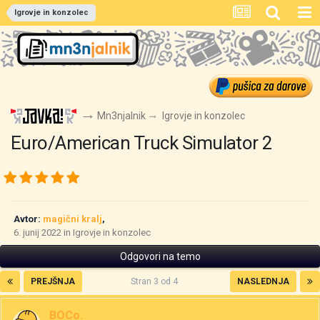
Igrovje in konzolec
Mn3njalnik
Igrovje in konzolec
Euro/American Truck Simulator 2
Avtor:
magični kralj
,
6. junij 2022
in
Igrovje in konzolec
Odgovori na temo
PREJŠNJA
Stran 3 od 4
NASLEDNJA
BOCo.