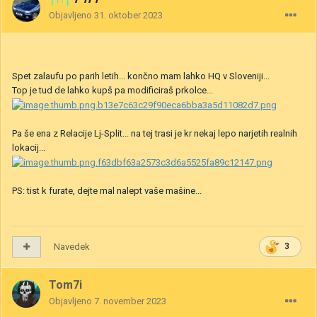
Objavljeno
31. oktober 2023
Spet zalaufu po parih letih... končno mam lahko HQ v Sloveniji...
Top je tud de lahko kupš pa modificiraš prkolce...
Pa še ena z Relacije Lj-Split... na tej trasi je kr nekaj lepo narjetih realnih
lokacij...
PS: tist k furate, dejte mal nalept vaše mašine...
Navedek
3
Tom7i
Objavljeno
7. november 2023