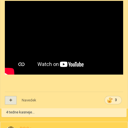
Navedek
3
4 tedne kasneje...