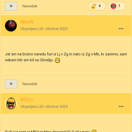
Navedek
4
1
NixoN
Objavljeno
20. oktober 2023
Jst sm na brzino naredu furi iz Lj v Zg in nato iz Zg v Mb, kr zanimiv, sam
nekam hitr sm bil na Obrežju.
Navedek
BOCo.
Objavljeno
20. oktober 2023
Tudi jaz sem iz MB kar hitro dosegel SLO-HU mejo