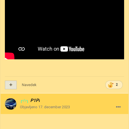
Navedek
2
╭∩╮
P1Pi
Objavljeno
17. december 2023