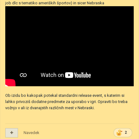
job dlc s tematiko ameriških športov) in sicer Nebraska
Ob izidu bo kakopak potekal standardni release event, s katerim si
lahko privoziš dodatne predmete za uporabo v igri. Opraviti bo treba
vožnjo v ali iz dvanajstih različnih mest v Nebraski.
Navedek
2