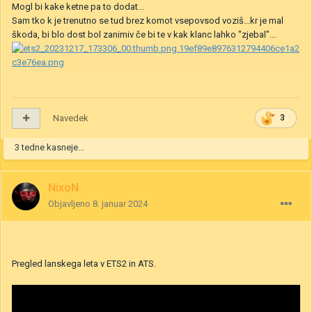
Mogl bi kake ketne pa to dodat...
Sam tko k je trenutno se tud brez komot vsepovsod voziš...kr je mal
škoda, bi blo dost bol zanimiv če bi te v kak klanc lahko "zjebal"...
Navedek
3
3 tedne kasneje...
NixoN
Objavljeno
8. januar 2024
Pregled lanskega leta v ETS2 in ATS.