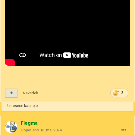
Navedek
2
4 mesece kasneje...
Flegma
Objavljeno
16. maj 2024