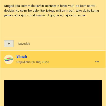
Drugač zdaj sem malo razširil seznam in fuknil v OP, pa bom sproti
dodajal, ko se mi bo dalo (itak je tega milijon in pol), tako da če komu
pade v oči kaj bi moralo nujno bit gor, pa ni, naj kar poastne.
Navedek
Slinch
Objavljeno
26. maj 2020