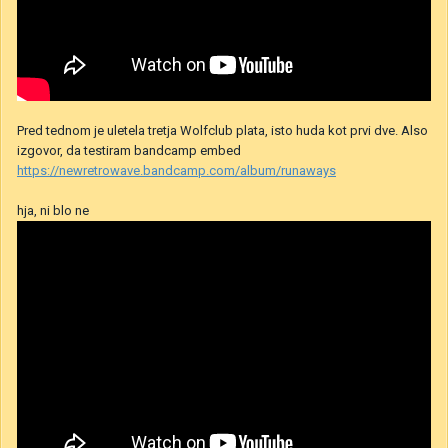
Pred tednom je uletela tretja Wolfclub plata, isto huda kot prvi dve. Also
izgovor, da testiram bandcamp embed
https://newretrowave.bandcamp.com/album/runaways
hja, ni blo ne