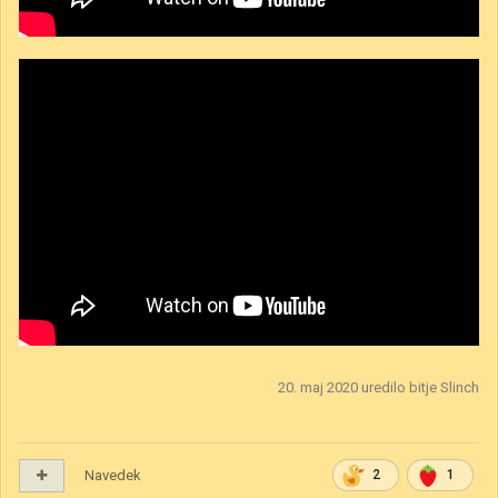
20. maj 2020
uredilo bitje Slinch
Navedek
2
1