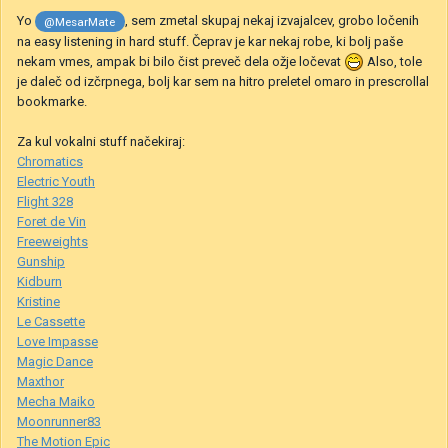
Yo
, sem zmetal skupaj nekaj izvajalcev, grobo ločenih
@MesarMate
na easy listening in hard stuff. Čeprav je kar nekaj robe, ki bolj paše
nekam vmes, ampak bi bilo čist preveč dela ožje ločevat
Also, tole
je daleč od izčrpnega, bolj kar sem na hitro preletel omaro in prescrollal
bookmarke.
Za kul vokalni stuff načekiraj:
Chromatics
Electric Youth
Flight 328
Foret de Vin
Freeweights
Gunship
Kidburn
Kristine
Le Cassette
Love Impasse
Magic Dance
Maxthor
Mecha Maiko
Moonrunner83
The Motion Epic