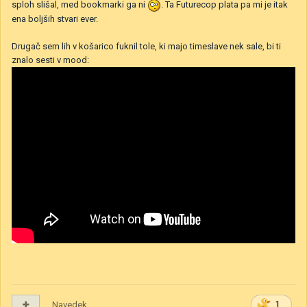
sploh slišal, med bookmarki ga ni
. Ta Futurecop plata pa mi je itak
ena boljših stvari ever.
Drugač sem lih v košarico fuknil tole, ki majo timeslave nek sale, bi ti
znalo sesti v mood:
Navedek
1