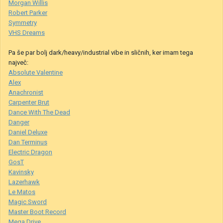
Morgan Willis
Robert Parker
Symmetry
VHS Dreams
Pa še par bolj dark/heavy/industrial vibe in sličnih, ker imam tega
največ:
Absolute Valentine
Alex
Anachronist
Carpenter Brut
Dance With The Dead
Danger
Daniel Deluxe
Dan Terminus
Electric Dragon
GosT
Kavinsky
Lazerhawk
Le Matos
Magic Sword
Master Boot Record
Mega Drive