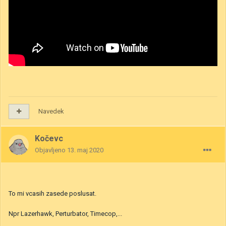
Navedek
Kočevc
Objavljeno
13. maj 2020
To mi vcasih zasede poslusat.
Npr Lazerhawk, Perturbator, Timecop,...