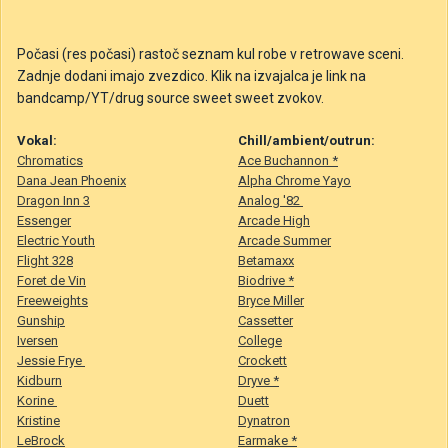
Počasi (res počasi) rastoč seznam kul robe v retrowave sceni.
Zadnje dodani imajo zvezdico. Klik na izvajalca je link na
bandcamp/YT/drug source sweet sweet zvokov.
Vokal:
Chill/ambient/outrun:
Chromatics
Ace Buchannon *
Dana Jean Phoenix
Alpha Chrome Yayo
Dragon Inn 3
Analog '82
Essenger
Arcade High
Electric Youth
Arcade Summer
Flight 328
Betamaxx
Foret de Vin
Biodrive *
Freeweights
Bryce Miller
Gunship
Cassetter
Iversen
College
Jessie Frye
Crockett
Kidburn
Dryve *
Korine
Duett
Kristine
Dynatron
LeBrock
Earmake *