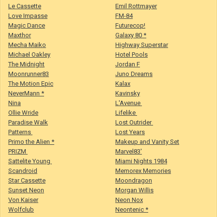
Le Cassette
Emil Rottmayer
Love Impasse
FM-84
Magic Dance
Futurecop!
Maxthor
Galaxy 80 *
Mecha Maiko
Highway Superstar
Michael Oakley
Hotel Pools
The Midnight
Jordan F
Moonrunner83
Juno Dreams
The Motion Epic
Kalax
NeverMann *
Kavinsky
Nina
L'Avenue
Ollie Wride
Lifelike
Paradise Walk
Lost Outrider
Patterns
Lost Years
Primo the Alien *
Makeup and Vanity Set
PRIZM
Marvel83'
Sattelite Young
Miami Nights 1984
Scandroid
Memorex Memories
Star Cassette
Moondragon
Sunset Neon
Morgan Willis
Von Kaiser
Neon Nox
Wolfclub
Neontenic *