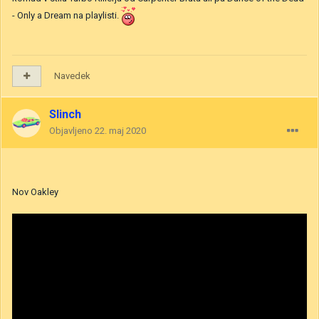
- Only a Dream na playlisti.
Navedek
Slinch
Objavljeno
22. maj 2020
Nov Oakley