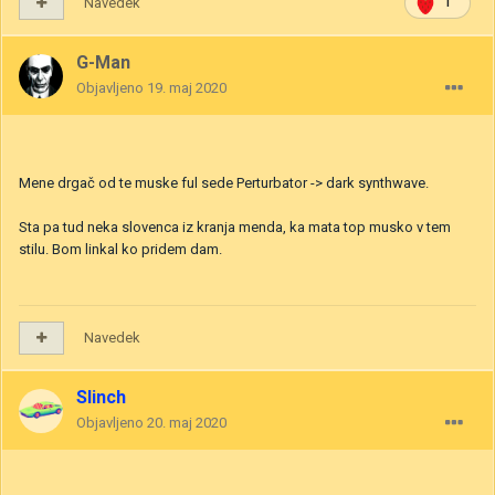
Navedek
1
G-Man
Objavljeno
19. maj 2020
Mene drgač od te muske ful sede Perturbator -> dark synthwave.
Sta pa tud neka slovenca iz kranja menda, ka mata top musko v tem
stilu. Bom linkal ko pridem dam.
Navedek
Slinch
Objavljeno
20. maj 2020