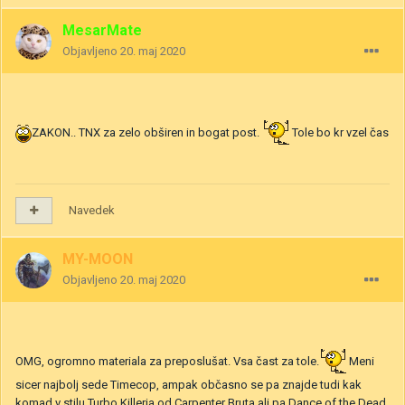
MesarMate
Objavljeno
20. maj 2020
ZAKON.. TNX za zelo obširen in bogat post.
Tole bo kr vzel čas
Navedek
MY-MOON
Objavljeno
20. maj 2020
OMG, ogromno materiala za preposlušat. Vsa čast za tole.
Meni
sicer najbolj sede Timecop, ampak občasno se pa znajde tudi kak
komad v stilu Turbo Killerja od Carpenter Bruta ali pa Dance of the Dead