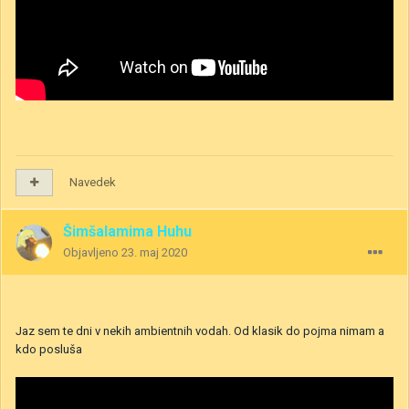
Navedek
Šimšalamima Huhu
Objavljeno
23. maj 2020
Jaz sem te dni v nekih ambientnih vodah. Od klasik do pojma nimam a
kdo posluša