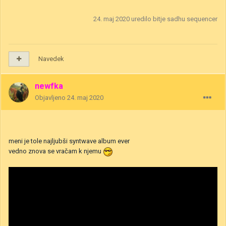
24. maj 2020
uredilo bitje sadhu sequencer
Navedek
newfka
Objavljeno
24. maj 2020
meni je tole najljubši syntwave album ever
vedno znova se vračam k njemu