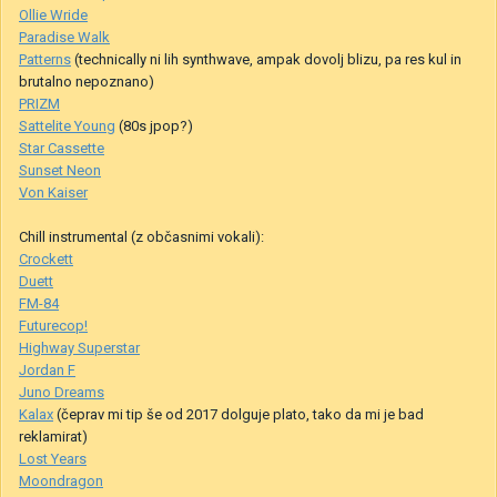
Ollie Wride
Paradise Walk
Patterns
(technically ni lih synthwave, ampak dovolj blizu, pa res kul in
brutalno nepoznano)
PRIZM
Sattelite Young
(80s jpop?)
Star Cassette
Sunset Neon
Von Kaiser
Chill instrumental (z občasnimi vokali):
Crockett
Duett
FM-84
Futurecop!
Highway Superstar
Jordan F
Juno Dreams
Kalax
(čeprav mi tip še od 2017 dolguje plato, tako da mi je bad
reklamirat)
Lost Years
Moondragon