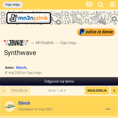
Cigu migu
Mn3njalnik
Cigu migu
Synthwave
Avtor:
Slinch
,
8. maj 2020
in
Cigu migu
Odgovori na temo
PREJŠNJA
Stran 1 od 4
NASLEDNJA
Slinch
Objavljeno
8. maj 2020