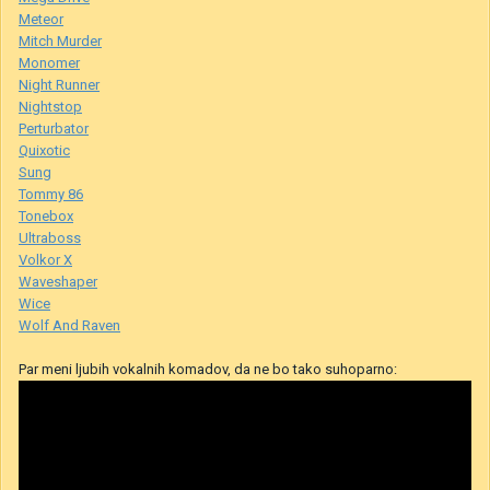
Meteor
Mitch Murder
Monomer
Night Runner
Nightstop
Perturbator
Quixotic
Sung
Tommy 86
Tonebox
Ultraboss
Volkor X
Waveshaper
Wice
Wolf And Raven
Par meni ljubih vokalnih komadov, da ne bo tako suhoparno: