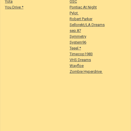
Yota
OSC
You Drive *
Pontiac At Night
Pylot
Robert Parker
Sellorekt/LA Dreams
sep.87
Symmetry
System96
Teeel *
Timecop1983
VHS Dreams
Wayfloe
Zombie Hyperdrive