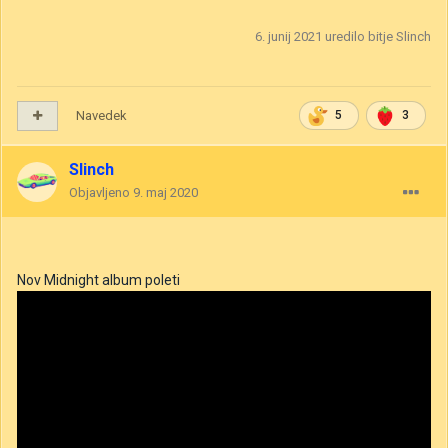
6. junij 2021
uredilo bitje Slinch
Navedek
5
3
Slinch
Objavljeno
9. maj 2020
Nov Midnight album poleti