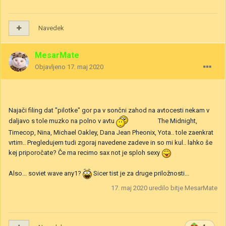
Navedek
MesarMate
Objavljeno
17. maj 2020
Najači filing dat "pilotke" gor pa v sončni zahod na avtocesti nekam v
daljavo s tole muzko na polno v avtu
The Midnight,
Timecop, Nina, Michael Oakley, Dana Jean Pheonix, Yota.. tole zaenkrat
vrtim.. Pregledujem tudi zgoraj navedene zadeve in so mi kul.. lahko še
kej priporočate? Če ma recimo sax not je sploh sexy
Also... soviet wave any1?
Sicer tist je za druge priložnosti...
17. maj 2020
uredilo bitje MesarMate