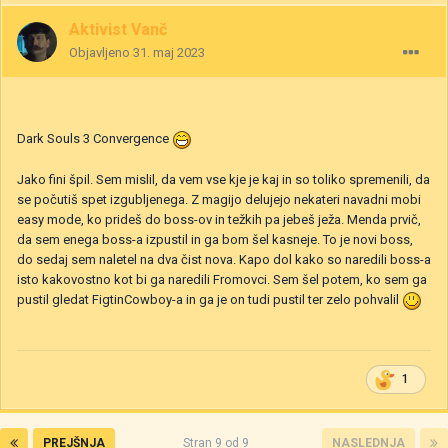
Aktivist Vanč
Objavljeno
31. maj 2023
Dark Souls 3 Convergence
Jako fini špil. Sem mislil, da vem vse kje je kaj in so toliko spremenili, da
se počutiš spet izgubljenega. Z magijo delujejo nekateri navadni mobi
easy mode, ko prideš do boss-ov in težkih pa jebeš ježa. Menda prvič,
da sem enega boss-a izpustil in ga bom šel kasneje. To je novi boss,
do sedaj sem naletel na dva čist nova. Kapo dol kako so naredili boss-a
isto kakovostno kot bi ga naredili Fromovci. Sem šel potem, ko sem ga
pustil gledat FigtinCowboy-a in ga je on tudi pustil ter zelo pohvalil
1
PREJŠNJA
Stran 9 od 9
NASLEDNJA