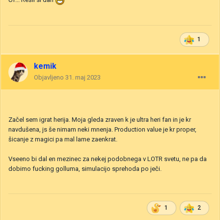
1
kemik
Objavljeno
31. maj 2023
Začel sem igrat herija. Moja gleda zraven k je ultra heri fan in je kr
navdušena, js še nimam neki mnenja. Production value je kr proper,
šicanje z magici pa mal lame zaenkrat.
Vseeno bi dal en mezinec za nekej podobnega v LOTR svetu, ne pa da
dobimo fucking golluma, simulacijo sprehoda po ječi.
1
2