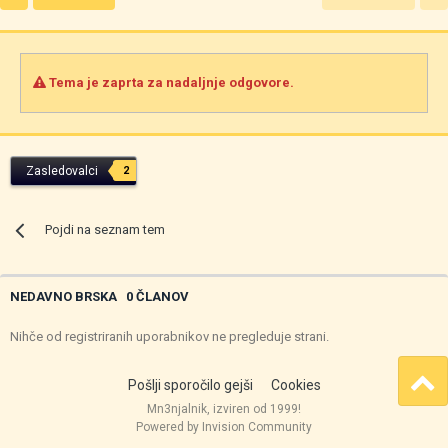
Tema je zaprta za nadaljnje odgovore.
Zasledovalci
2
Pojdi na seznam tem
NEDAVNO BRSKA
0 ČLANOV
Nihče od registriranih uporabnikov ne pregleduje strani.
Pošlji sporočilo gejši
Cookies
Mn3njalnik, izviren od 1999!
Powered by Invision Community