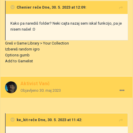
Chenier
reče Dne, 30. 5. 2023 at 12:09:
Kako pa narediš folder? Neki cajta nazaj sem iskal funkcijo, pa je
nisem našel
:O
Greš v Game Library > Your Collection
Izbereš random igro
Options gumb
Add to Gamelist
Aktivist Vanč
Objavljeno
30. maj 2023
ke_kit
reče Dne, 30. 5. 2023 at 11:42: