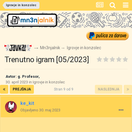
Igrovje in konzolec
Mn3njalnik
Igrovje in konzolec
Trenutno igram [05/2023]
Avtor:
g. Profesor
,
30. april 2023
in
Igrovje in konzolec
PREJŠNJA
Stran 9 od 9
NASLEDNJA
ke_kit
Objavljeno
30. maj 2023