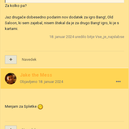
Za kolko pa?
Jaz drugače dobesedno podarim nov dodatek za igro Bang!, Old
Saloon, ki sem zajebal, nisem štekal da je za drugo Bang! igro, ki je s
kartami.
18. januar 2024
uredilo bitje Vse_je_najslabse
Navedek
Jake the Mess
Objavljeno
18. januar 2024
Menjam za Spletke