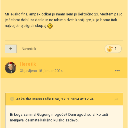
Mi je jako fina, ampak odkar jo imam sem jo šel točno 2x. Medtem pa jo
je še brat dobil za darilo in ne rabimo dveh kopij igre, ki jo bomo itak
najverjetneje igrali skupaj
Navedek
1
Heretik
Objavljeno
18. januar 2024
Jake the Mess
reče Dne, 17. 1. 2024 at 17:24:
Bi koga zanimal Gugong mogoče? Dam ugodno, lahko tudi
menjava, če imate kakšno kulsko zadevo.