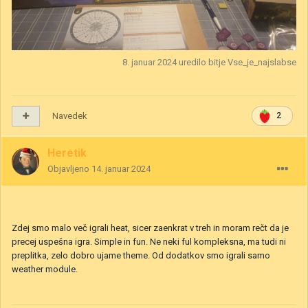
8. januar 2024
uredilo bitje Vse_je_najslabse
Navedek
2
Heretik
Objavljeno
14. januar 2024
Zdej smo malo več igrali heat, sicer zaenkrat v treh in moram rečt da je
precej uspešna igra. Simple in fun. Ne neki ful kompleksna, ma tudi ni
preplitka, zelo dobro ujame theme. Od dodatkov smo igrali samo
weather module.