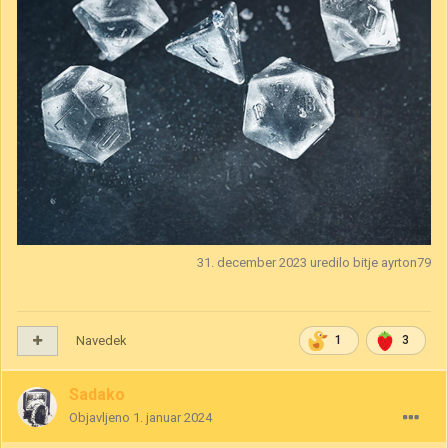
31. december 2023
uredilo bitje ayrton79
Navedek
1
3
Sadako
Objavljeno
1. januar 2024