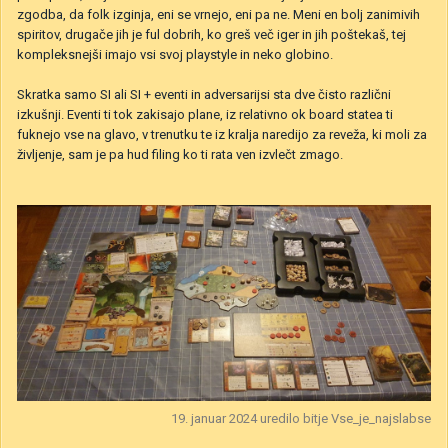
zgodba, da folk izginja, eni se vrnejo, eni pa ne. Meni en bolj zanimivih
spiritov, drugače jih je ful dobrih, ko greš več iger in jih poštekaš, tej
kompleksnejši imajo vsi svoj playstyle in neko globino.
Skratka samo SI ali SI + eventi in adversarijsi sta dve čisto različni
izkušnji. Eventi ti tok zakisajo plane, iz relativno ok board statea ti
fuknejo vse na glavo, v trenutku te iz kralja naredijo za reveža, ki moli za
življenje, sam je pa hud filing ko ti rata ven izvlečt zmago.
19. januar 2024
uredilo bitje Vse_je_najslabse