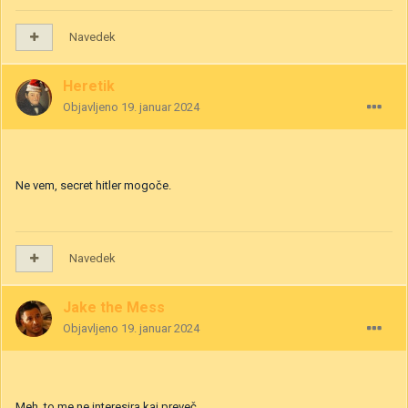
Navedek
Heretik
Objavljeno
19. januar 2024
Ne vem, secret hitler mogoče.
Navedek
Jake the Mess
Objavljeno
19. januar 2024
Meh, to me ne interesira kaj preveč.