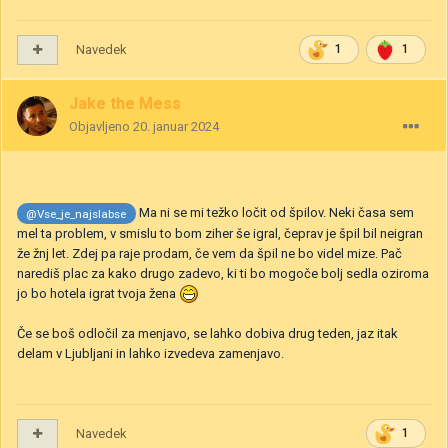
Navedek
1
1
Jake the Mess
Objavljeno
20. januar 2024
Ma ni se mi težko ločit od špilov. Neki časa sem
@Vse_je_najslabse
mel ta problem, v smislu to bom ziher še igral, čeprav je špil bil neigran
že žnj let. Zdej pa raje prodam, če vem da špil ne bo videl mize. Pač
narediš plac za kako drugo zadevo, ki ti bo mogoče bolj sedla oziroma
jo bo hotela igrat tvoja žena
Če se boš odločil za menjavo, se lahko dobiva drug teden, jaz itak
delam v Ljubljani in lahko izvedeva zamenjavo.
Navedek
1