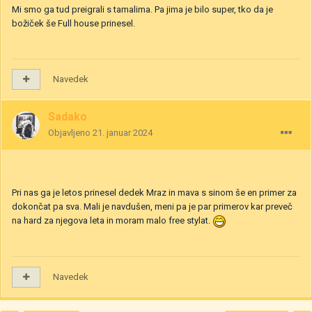
Mi smo ga tud preigrali s tamalima. Pa jima je bilo super, tko da je
božiček še Full house prinesel.
Navedek
Sadako
Objavljeno
21. januar 2024
Pri nas ga je letos prinesel dedek Mraz in mava s sinom še en primer za
dokončat pa sva.
Mali je navdušen, meni pa je par primerov kar preveč
na hard za njegova leta in moram malo free stylat.
Navedek