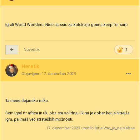
Igrali World Wonders. Nice classic za kolekcijo gonna keep for sure
Navedek
1
Heretik
Objavljeno
17. december 2023
Ta mene dejansko mika.
Sem igral ttr africa in uk, oba sta solidna, uk mi je dober ker je hitrejša
igra, pa imaš več strateških možnosti.
17. december 2023
uredilo bitje Vse_je_najslabse