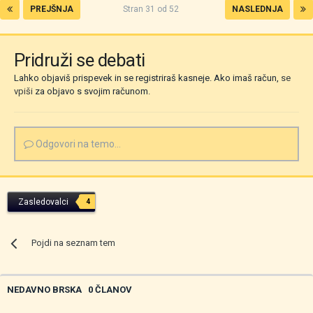
PREJŠNJA
Stran 31 od 52
NASLEDNJA
Pridruži se debati
Lahko objaviš prispevek in se registriraš kasneje. Ako imaš račun,
se
vpiši
za objavo s svojim računom.
Odgovori na temo...
Zasledovalci
4
Pojdi na seznam tem
NEDAVNO BRSKA
0 ČLANOV