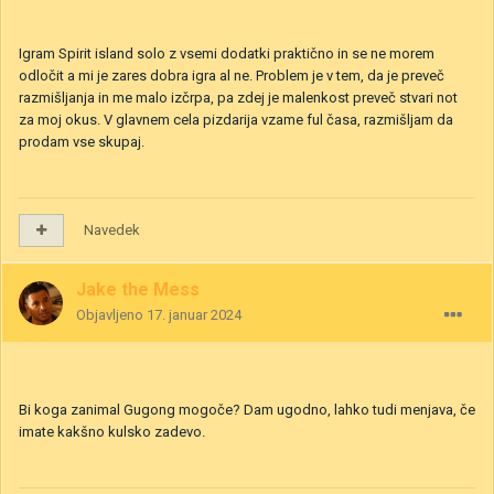
Igram Spirit island solo z vsemi dodatki praktično in se ne morem
odločit a mi je zares dobra igra al ne. Problem je v tem, da je preveč
razmišljanja in me malo izčrpa, pa zdej je malenkost preveč stvari not
za moj okus. V glavnem cela pizdarija vzame ful časa, razmišljam da
prodam vse skupaj.
Navedek
Jake the Mess
Objavljeno
17. januar 2024
Bi koga zanimal Gugong mogoče? Dam ugodno, lahko tudi menjava, če
imate kakšno kulsko zadevo.