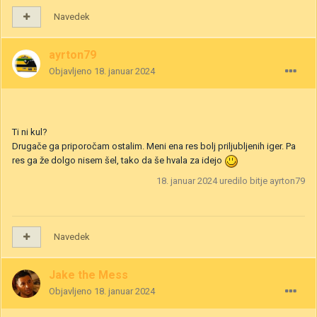
Navedek
ayrton79
Objavljeno
18. januar 2024
Ti ni kul?
Drugače ga priporočam ostalim. Meni ena res bolj priljubljenih iger. Pa
res ga že dolgo nisem šel, tako da še hvala za idejo
18. januar 2024
uredilo bitje ayrton79
Navedek
Jake the Mess
Objavljeno
18. januar 2024