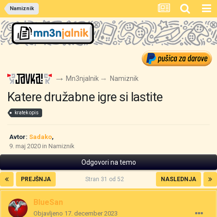
Namiznik
Mn3njalnik
Namiznik
Katere družabne igre si lastite
kratek opis
Avtor:
Sadako
,
9. maj 2020
in
Namiznik
Odgovori na temo
PREJŠNJA
Stran 31 od 52
NASLEDNJA
BlueSan
Objavljeno
17. december 2023