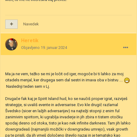
Navedek
Heretik
Objavljeno
19. januar 2024
Ma ja ne vem, težko se mi je ločit od iger, mogoče bi ti lahko za moj
citadels menjal, ker drugega sem dal sestri in imava oba v bistvu ....
Naslednji teden sem v Lj.
Drugače fak kaj je Spirit Island hud, ko se naučiš proper igrat, razviješ
strategije, si uvališ evente in adversarise. Evo kle drugič razlamal
Švedsko (sicer en lažjih adversarijev) na najtežji stopnji z enim ful
zanimivim spiritom, ki ugrablja invaderje in jih zbira n tistem otočku
spodaj desno od otoka, tisto je kao nek infinite darkness. Tam jih lahko
downgradeaš (najmanjši možički v downgradeu umrejo), vsak growth
pa te prisili, da jih vrneš določeno število nazaj in je tematsko kao