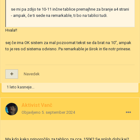
se mi pa zdijo te 10-11 inčne tablice premajhne za branje a4 strani
- ampak, če ti sede na remarkable, ti bo na tablici tudi.
Hvala!!
sej če ima OK sistem za mal pozoomat tekst se da brat na 10", ampak
to je res od sistema odvisno. Pa remarkable je širok in tle notr prinese.
Navedek
1 leto kasneje...
Aktivist Vanč
Objavljeno
5. september 2024
Ma kdo kako priporočilo za tablico za cca. 150€? Se sploh dobi kaj?