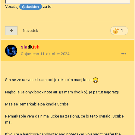
Vprašaj
za to.
@sladkish
Navedek
1
sladkish
Objavljeno
11. oktober 2024
Sm se ze razveselil sam pol je reku cim manj kesa
Najboljsi je onyx boox note air (js mam dvojko), je pa tut najdrazji
Mas se Remarkable pa kindle Scribe.
Remarkable vem da nima lucke na zaslonu, ce bi te to oviralo. Scribe
ma.
If you're a hardcore handwriter and note-taker, you might prefer the