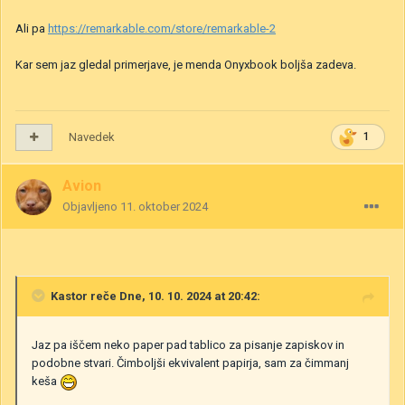
Ali pa
https://remarkable.com/store/remarkable-2
Kar sem jaz gledal primerjave, je menda Onyxbook boljša zadeva.
Navedek
1
Avion
Objavljeno
11. oktober 2024
Kastor
reče Dne, 10. 10. 2024 at 20:42:
Jaz pa iščem neko paper pad tablico za pisanje zapiskov in
podobne stvari. Čimboljši ekvivalent papirja, sam za čimmanj
keša