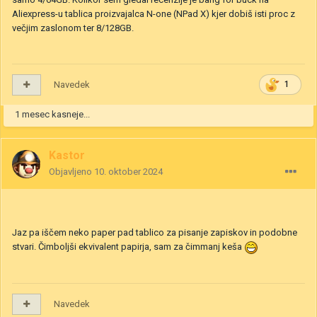
Aliexpress-u tablica proizvajalca N-one (NPad X) kjer dobiš isti proc z
večjim zaslonom ter 8/128GB.
Navedek
1
1 mesec kasneje...
Kastor
Objavljeno
10. oktober 2024
Jaz pa iščem neko paper pad tablico za pisanje zapiskov in podobne
stvari. Čimboljši ekvivalent papirja, sam za čimmanj keša
Navedek