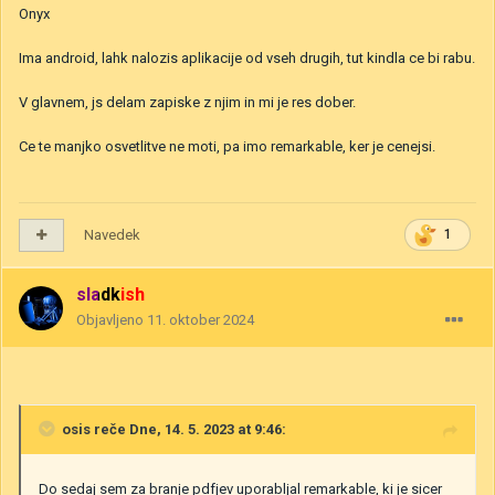
Onyx
Ima android, lahk nalozis aplikacije od vseh drugih, tut kindla ce bi rabu.
V glavnem, js delam zapiske z njim in mi je res dober.
Ce te manjko osvetlitve ne moti, pa imo remarkable, ker je cenejsi.
Navedek
1
sladkish
Objavljeno
11. oktober 2024
osis
reče Dne, 14. 5. 2023 at 9:46:
Do sedaj sem za branje pdfjev uporabljal remarkable, ki je sicer