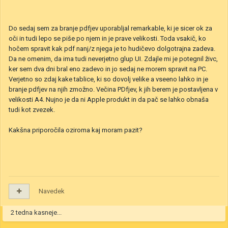
Do sedaj sem za branje pdfjev uporabljal remarkable, ki je sicer ok za
oči in tudi lepo se piše po njem in je prave velikosti. Toda vsakič, ko
hočem spravit kak pdf nanj/z njega je to hudičevo dolgotrajna zadeva.
Da ne omenim, da ima tudi neverjetno glup UI. Zdajle mi je potegnil živc,
ker sem dva dni bral eno zadevo in jo sedaj ne morem spravit na PC.
Verjetno so zdaj kake tablice, ki so dovolj velike a vseeno lahko in je
branje pdfjev na njih zmožno. Večina PDfjev, k jih berem je postavljena v
velikosti A4. Nujno je da ni Apple produkt in da pač se lahko obnaša
tudi kot zvezek.
Kakšna priporočila oziroma kaj moram pazit?
Navedek
2 tedna kasneje...