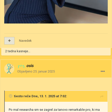
Navedek
2 tedna kasneje...
╭∩╮
osis
Objavljeno
25. januar 2025
tiesto
reče Dne, 13. 1. 2025 at 7:02:
Po mal researcha sm se zagrel za tanovo remarkable pro, ki ma