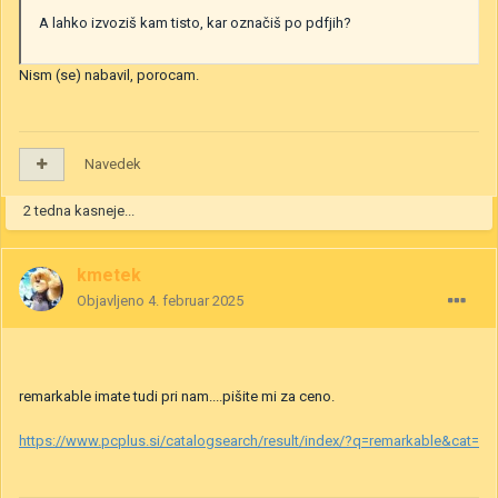
A lahko izvoziš kam tisto, kar označiš po pdfjih?
Nism (se) nabavil, porocam.
Navedek
2 tedna kasneje...
kmetek
Objavljeno
4. februar 2025
remarkable imate tudi pri nam....pišite mi za ceno.
https://www.pcplus.si/catalogsearch/result/index/?q=remarkable&cat=