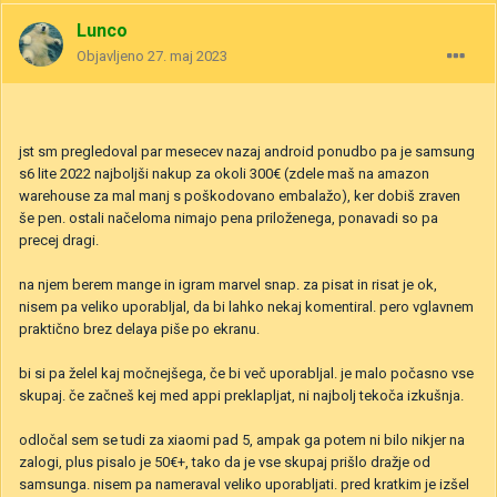
Lunco
Objavljeno
27. maj 2023
jst sm pregledoval par mesecev nazaj android ponudbo pa je samsung
s6 lite 2022 najboljši nakup za okoli 300€ (zdele maš na amazon
warehouse za mal manj s poškodovano embalažo), ker dobiš zraven
še pen. ostali načeloma nimajo pena priloženega, ponavadi so pa
precej dragi.
na njem berem mange in igram marvel snap. za pisat in risat je ok,
nisem pa veliko uporabljal, da bi lahko nekaj komentiral. pero vglavnem
praktično brez delaya piše po ekranu.
bi si pa želel kaj močnejšega, če bi več uporabljal. je malo počasno vse
skupaj. če začneš kej med appi preklapljat, ni najbolj tekoča izkušnja.
odločal sem se tudi za xiaomi pad 5, ampak ga potem ni bilo nikjer na
zalogi, plus pisalo je 50€+, tako da je vse skupaj prišlo dražje od
samsunga. nisem pa nameraval veliko uporabljati. pred kratkim je izšel