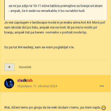
se mi pa zdijo te 10-11 inčne tablice premajhne za branje a4 strani
- ampak, če ti sede na remarkable, ti bo na tablici tudi.
Js vse zapisujem v landscape mode in je enaka sirina kot A4. Mors pol
sam skrolat dol po listu, ampak me ne moti. Bi pa me to motlo pri
branju, ampak tist pa berem normalno v portrait mode bp.
So pa tut A4 readerji, sam se nism poglabljal v te.
Navedek
sladkish
Objavljeno
11. oktober 2024
Wat, iščem temo po gnoju da še neki dodam v temo, pa nism najdu