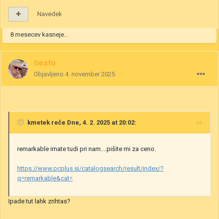
Navedek
8 mesecev kasneje...
tiesto
Objavljeno
4. november 2025
kmetek
reče Dne, 4. 2. 2025 at 20:02:
remarkable imate tudi pri nam....pišite mi za ceno.
https://www.pcplus.si/catalogsearch/result/index/?
q=remarkable&cat=
Ipade tut lahk zrihtas?