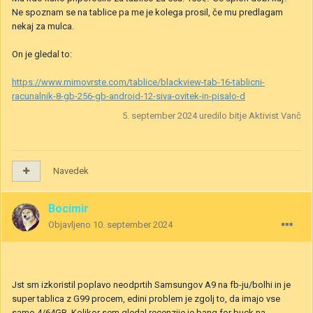
Ne spoznam se na tablice pa me je kolega prosil, če mu predlagam
nekaj za mulca.
On je gledal to:
https://www.mimovrste.com/tablice/blackview-tab-16-tablicni-
racunalnik-8-gb-256-gb-android-12-siva-ovitek-in-pisalo-d
5. september 2024
uredilo bitje Aktivist Vanč
Navedek
Bocimir
Objavljeno
10. september 2024
Jst sm izkoristil poplavo neodprtih Samsungov A9 na fb-ju/bolhi in je
super tablica z G99 procem, edini problem je zgolj to, da imajo vse
samo 4/64GB. Kolikor sem gledal recenzije je bang for buck na