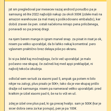
jst sm pregledoval par mesecev nazaj android ponudbo pa je
samsung s6 lite 2022 najboljši nakup za okoli 300€ (zdele maš na
amazon warehouse za mal manj s poškodovano embalažo), ker
dobiš zraven še pen. ostali načeloma nimajo pena priloženega,
ponavadi so pa precej dragi.
na njem berem mange in igram marvel snap. za pisat in risat je ok,
nisem pa veliko uporabljal, da bi lahko nekaj komentiral. pero
vglavnem praktično brez delaya piše po ekranu.
bi si pa želel kaj močnejšega, če bi več uporabljal. je malo
počasno vse skupaj. če začneš kej med appi preklapljat, ni
najbolj tekoča izkušnja.
odločal sem se tudi za xiaomi pad 5, ampak ga potem ni bilo
nikjer na zalogi, plus pisalo je 50€+, tako da je vse skupaj prišlo
dražje od samsunga. nisem pa nameraval veliko uporabljati. pred
kratkim je izšel xiaomi pad 6, še na to vrži en uč.
zdej je izšel one plus pad, ki ga precej hvalijo. sam je 500€ (kar je
sicer dobra cena za kar ponuja), pen je pa 100€.