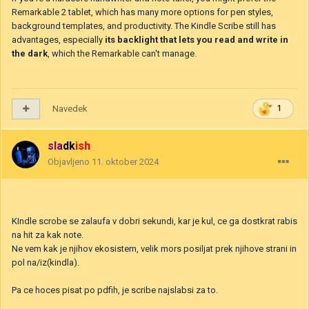
Remarkable 2 tablet, which has many more options for pen styles,
background templates, and productivity. The Kindle Scribe still has
advantages, especially
its backlight that lets you read and write in
the dark
, which the Remarkable can't manage.
Navedek
1
sladkish
Objavljeno
11. oktober 2024
KIndle scrobe se zalaufa v dobri sekundi, kar je kul, ce ga dostkrat rabis
na hit za kak note.
Ne vem kak je njihov ekosistem, velik mors posiljat prek njihove strani in
pol na/iz(kindla).
Pa ce hoces pisat po pdfih, je scribe najslabsi za to.