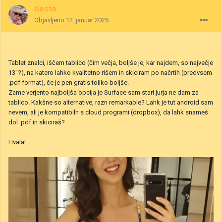
tiesto
Objavljeno
12. januar 2025
Tablet znalci, iščem tablico (čim večja, boljše je, kar najdem, so največje
13"?), na katero lahko kvalitetno rišem in skiciram po načrtih (predvsem
.pdf format), če je pen gratis toliko boljše.
Zame verjento najboljša opcija je Surface sam stari jurja ne dam za
tablico. Kakšne so alternative, razn remarkable? Lahk je tut android sam
nevem, ali je kompatibiln s cloud programi (dropbox), da lahk snameš
dol .pdf in skiciraš?
Hvala!