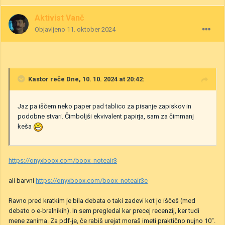
Aktivist Vanč
Objavljeno
11. oktober 2024
Kastor
reče Dne, 10. 10. 2024 at 20:42:
Jaz pa iščem neko paper pad tablico za pisanje zapiskov in
podobne stvari. Čimboljši ekvivalent papirja, sam za čimmanj
keša
https://onyxboox.com/boox_noteair3
ali barvni
https://onyxboox.com/boox_noteair3c
Ravno pred kratkim je bila debata o taki zadevi kot jo iščeš (med
debato o e-bralnikih). In sem pregledal kar precej recenzij, ker tudi
mene zanima. Za pdf-je, če rabiš urejat moraš imeti praktično nujno 10".