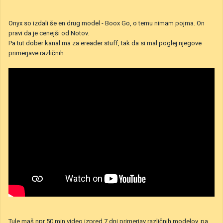
Onyx so izdali še en drug model - Boox Go, o temu nimam pojma. On
pravi da je cenejši od Notov.
Pa tut dober kanal ma za ereader stuff, tak da si mal poglej njegove
primerjave različnih.
Tule maš npr 50 min video izpred 7 dni primerjav različnih modelov, pa