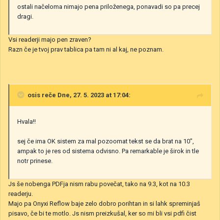
ostali načeloma nimajo pena priloženega, ponavadi so pa precej
dragi.
Vsi readerji majo pen zraven?
Razn če je tvoj prav tablica pa tam ni al kaj, ne poznam.
osis
reče Dne, 27. 5. 2023 at 17:04:
Hvala!!
sej če ima OK sistem za mal pozoomat tekst se da brat na 10",
ampak to je res od sistema odvisno. Pa remarkable je širok in tle
notr prinese.
Js še nobenga PDFja nism rabu povečat, tako na 9.3, kot na 10.3
readerju.
Majo pa Onyxi Reflow baje zelo dobro porihtan in si lahk spreminjaš
pisavo, če bi te motlo. Js nism preizkušal, ker so mi bli vsi pdfi čist