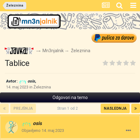
Železnina
Mn3njalnik
Železnina
Tablice
Avtor:
╭∩╮
osis
,
14. maj 2023
in
Železnina
Odgovori na temo
PREJŠNJA
Stran 1 od 2
NASLEDNJA
╭∩╮
osis
Objavljeno
14. maj 2023