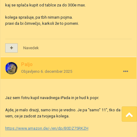
kaj se splača kupit od tablce za do 300e max.
kolega sprašuje, pa tbh nimam pojma.
pravi da bi čimvečjo, karkoli že to pomeni.
Navedek
Paljo
Objavljeno
6. december 2025
Jaz sem fotru kupil navadnega iPada in je hud k popr.
Ajde, je malo drazji, samo imo je vredno. Je pa "samo" 11", tko da ne
vem, ce je zadost za tvojega kolega.
https://www.amazon.de/-/en/dp/B0DZ75RKZH