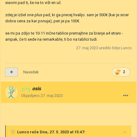
xiaomi pad 6, še na to vrži en uč.
zdej je izšel one plus pad, ki ga precej hvalijo. sam je 500€ (kar je sicer
dobra cena za kar ponuja), pen je pa 100€.
se mi pa zdijo te 10-11 inčne tablice premajhne za branje a4 strani -
ampak, če ti sede na remarkable, ti bo na tablici tudi.
27. maj 2023
uredilo bitje Lunco
Navedek
2
╭∩╮
osis
Objavljeno
27. maj 2023
Lunco
reče Dne, 27. 5. 2023 at 15:47: