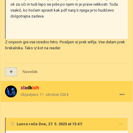
ok za oči in tudi lepo se piše po njem in je prave velikosti. Toda
vsakič, ko hočem spravit kak pdf nanj/z njega je to hudičevo
dolgotrajna zadeva.
Z onyxom gre vse izredno hitro. Posiljam si prek wifija. Vse delam prek
brskalnika. Tako iz kot na reader.
Navedek
sladkish
Objavljeno
11. oktober 2024
Lunco
reče Dne, 27. 5. 2023 at 15:47: