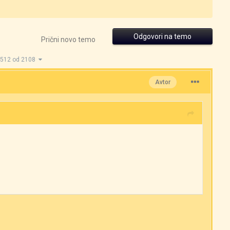
Odgovori na temo
Prični novo temo
1512 od 2108
Avtor