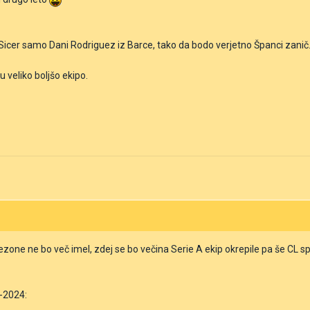
Sicer samo Dani Rodriguez iz Barce, tako da bodo verjetno Španci zanič
rju veliko boljšo ekipo.
ezone ne bo več imel, zdej se bo večina Serie A ekip okrepile pa še CL 
-2024: