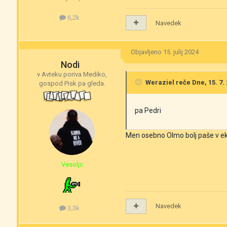
6,2k
Navedek
Objavljeno
15. julij 2024
Nodi
v Avteku poriva Mediko,
Weraziel
reče Dne, 15. 7. 
gospod Pisk pa gleda.
pa Pedri
Men osebno Olmo bolj paše v ek
Vesoljc
Navedek
3,3k