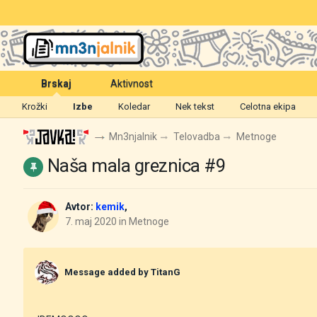
Brskaj
Aktivnost
Krožki
Izbe
Koledar
Nek tekst
Celotna ekipa
Mn3njalnik
Telovadba
Metnoge
Naša mala greznica #9
Avtor:
kemik
,
7. maj 2020
in
Metnoge
Message added by TitanG