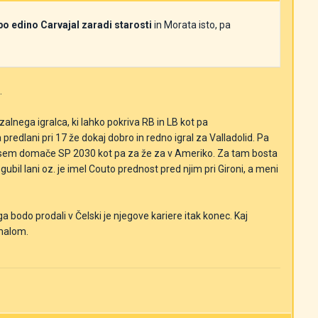
o edino Carvajal zaradi starosti
in Morata isto, pa
j.
alnega igralca, ki lahko pokriva RB in LB kot pa
pa predlani pri 17 že dokaj dobro in redno igral za Valladolid. Pa
predvsem domače SP 2030 kot pa za že za v Ameriko. Za tam bosta
ubil lani oz. je imel Couto prednost pred njim pri Gironi, a meni
 bodo prodali v Čelski je njegove kariere itak konec. Kaj
amalom.