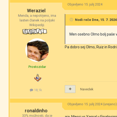
Objavljeno
15. julij 2024
Weraziel
Menda, a nepotrjeno, ima
Nodi
reče Dne, 15. 7. 2024 
lasten članek na poljski
Wikipediji.
Men osebno Olmo bolj paše v
Pa dobro sej Olmo, Ruiz in Rodr
Prostozidar
Navedek
18,1k
Objavljeno
15. julij 2024
(urejano)
ronaldinho
33% možnosti, da je
aja, Messi vs Yamal v Finalissim