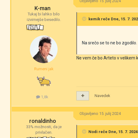
Objavljeno
15. julij 2024
K-man
Tukaj bi lahko bilo
kemik
reče Dne, 15. 7. 202
izvirnejše besedilo.
Na srečo se to ne bo zgodilo.
Ne vem če bo Arteto v velikem 
Rumeni jak
Navedek
1,8k
Objavljeno
15. julij 2024
ronaldinho
33% možnosti, da je
Nodi
reče Dne, 15. 7. 2024 
privlačen.