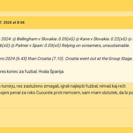
. 2024 at 8:04:
ro 2024: ◎ Bellingham v Slovakia: 0.05(xG) ◎ Kane v Slovakia: 0.22(xG) ◎
6(xG) ◎ Palmer v Spain: 0.03(xG) Relying on screamers, unsustainable.
ro 2024 (6.43) than Croatia (7.10). Croatia went out at the Group Stage.
il res konec za fuzbal. Hvala Španija.
urnirju, res zasluženo zmagali, igrali najlepši fuzbal, nimaš kaj rečt.
esojeni penal za roko Cucurele proti nemcem, sam mam občutek, da bi p