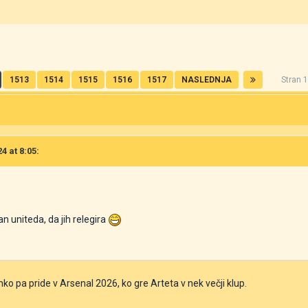
1513
1514
1515
1516
1517
NASLEDNJA
Stran 
4 at 8:05:
an uniteda, da jih relegira
hko pa pride v Arsenal 2026, ko gre Arteta v nek večji klup.