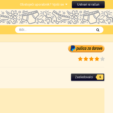
Obstoječi uporabnik? Vpiši se
Ustvari si račun
Zasledovalci
6