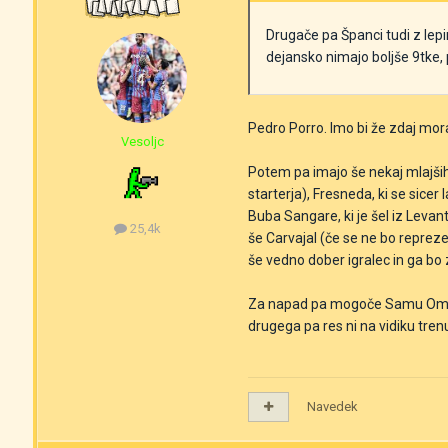
Drugače pa Španci tudi z lepi
dejansko nimajo boljše 9tke
Pedro Porro. Imo bi že zdaj mora
Vesoljc
Potem pa imajo še nekaj mlajših.
starterja), Fresneda, ki se sicer 
Buba Sangare, ki je šel iz Leva
25,4k
še Carvajal (če se ne bo repreze
še vedno dober igralec in ga bo 
Za napad pa mogoče Samu Omorodio
drugega pa res ni na vidiku tre
Navedek