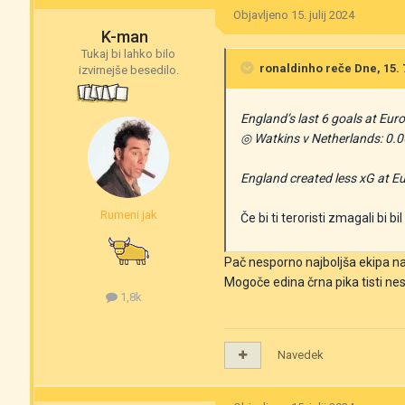
Objavljeno
15. julij 2024
K-man
Tukaj bi lahko bilo
ronaldinho
reče Dne, 15. 7
izvirnejše besedilo.
England’s last 6 goals at Eu
◎ Watkins v Netherlands: 0.0
England created less xG at Eu
Rumeni jak
Če bi ti teroristi zmagali bi b
Pač nesporno najboljša ekipa na t
Mogoče edina črna pika tisti n
1,8k
Navedek