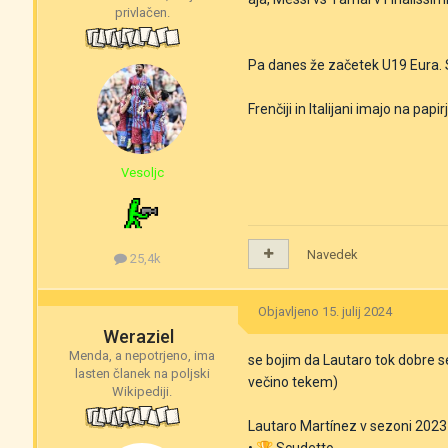
privlačen.
Pa danes že začetek U19 Eura. 
Frenčiji in Italijani imajo na papi
Vesoljc
Navedek
25,4k
Objavljeno
15. julij 2024
Weraziel
Menda, a nepotrjeno, ima
se bojim da Lautaro tok dobre s
lasten članek na poljski
večino tekem)
Wikipediji.
Lautaro Martínez v sezoni 2023
•
🏆
Scudetto