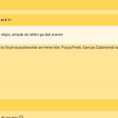
at 8:11:
 ekipo, ampak ok, lahko ga daš zraven
i so fix prva postava kar se mene tiče. Pol pa Pedri, Gavi pa Zubimendi 
i drugo leto