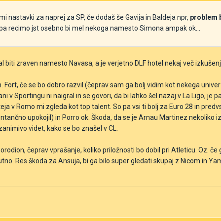
mi nastavki za naprej za SP, če dodaš še Gavija in Baldeja npr,
problem b
, pa recimo jst osebno bi mel nekoga namesto Simona ampak ok...
l biti zraven namesto Navasa, a je verjetno DLF hotel nekaj več izkušen
 Fort, če se bo dobro razvil (čeprav sam ga bolj vidim kot nekega univerz
lani v Sportingu ni naigral in se govori, da bi lahko šel nazaj v La Ligo, je 
nteja v Romo mi zgleda kot top talent. So pa vsi ti bolj za Euro 28 in 
ntančno upokojil) in Porro ok. Škoda, da se je Arnau Martinez nekoliko izg
zanimivo videt, kako se bo znašel v CL.
n, čeprav vprašanje, koliko priložnosti bo dobil pri Atleticu. Oz. če ga
nutno. Res škoda za Ansuja, bi ga bilo super gledati skupaj z Nicom in Y