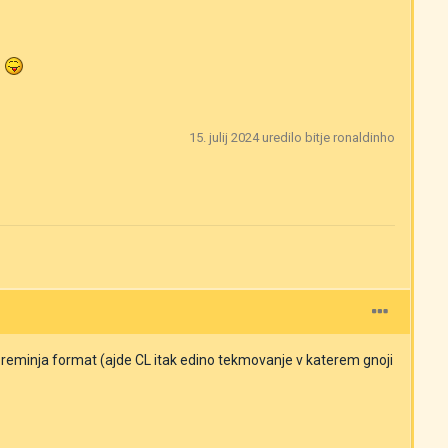
.
15. julij 2024
uredilo bitje ronaldinho
spreminja format (ajde CL itak edino tekmovanje v katerem gnoji