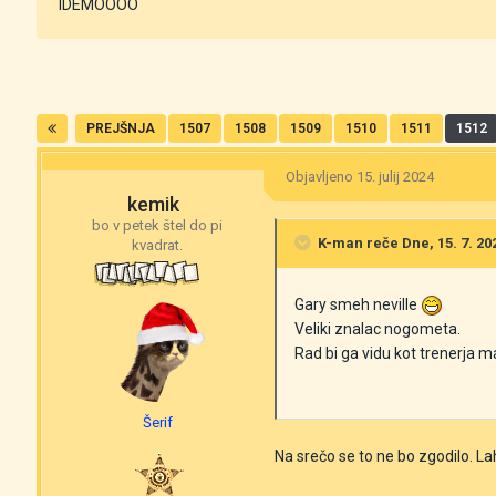
IDEMOOOO
PREJŠNJA
1507
1508
1509
1510
1511
1512
Objavljeno
15. julij 2024
kemik
bo v petek štel do pi
K-man
reče Dne, 15. 7. 202
kvadrat.
Gary smeh neville
Veliki znalac nogometa.
Rad bi ga vidu kot trenerja m
Šerif
Na srečo se to ne bo zgodilo. La