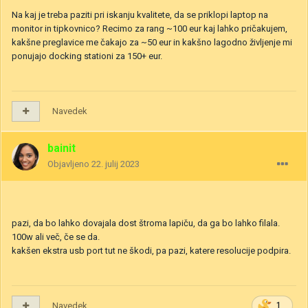
Na kaj je treba paziti pri iskanju kvalitete, da se priklopi laptop na
monitor in tipkovnico? Recimo za rang ~100 eur kaj lahko pričakujem,
kakšne preglavice me čakajo za ~50 eur in kakšno lagodno življenje mi
ponujajo docking stationi za 150+ eur.
Navedek
bainit
Objavljeno
22. julij 2023
pazi, da bo lahko dovajala dost štroma lapiču, da ga bo lahko filala.
100w ali več, če se da.
kakšen ekstra usb port tut ne škodi, pa pazi, katere resolucije podpira.
Navedek
1