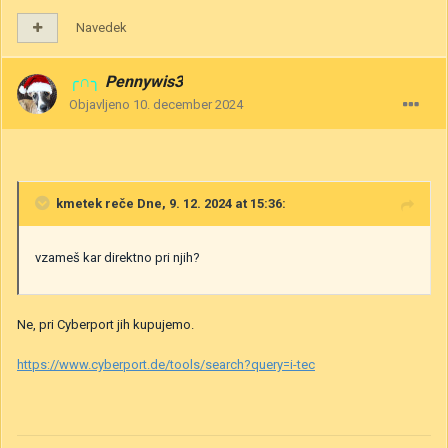
Navedek
╭∩╮
Pennywis3
Objavljeno
10. december 2024
kmetek
reče Dne, 9. 12. 2024 at 15:36:
vzameš kar direktno pri njih?
Ne, pri Cyberport jih kupujemo.
https://www.cyberport.de/tools/search?query=i-tec