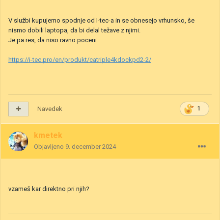
V službi kupujemo spodnje od I-tec-a in se obnesejo vrhunsko, še
nismo dobili laptopa, da bi delal težave z njimi.
Je pa res, da niso ravno poceni.
https://i-tec.pro/en/produkt/catriple4kdockpd2-2/
Navedek
1
kmetek
Objavljeno
9. december 2024
vzameš kar direktno pri njih?