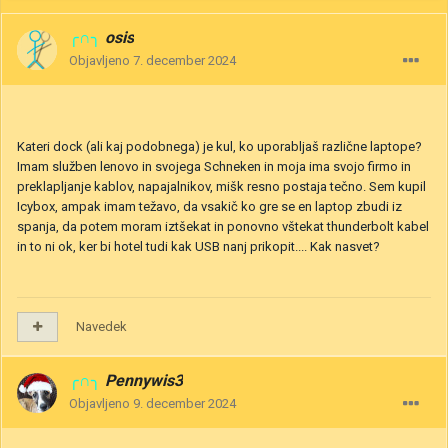
╭∩╮
osis
Objavljeno
7. december 2024
Kateri dock (ali kaj podobnega) je kul, ko uporabljaš različne laptope?
Imam služben lenovo in svojega Schneken in moja ima svojo firmo in
preklapljanje kablov, napajalnikov, mišk resno postaja tečno. Sem kupil
Icybox, ampak imam težavo, da vsakič ko gre se en laptop zbudi iz
spanja, da potem moram iztšekat in ponovno vštekat thunderbolt kabel
in to ni ok, ker bi hotel tudi kak USB nanj prikopit.... Kak nasvet?
Navedek
╭∩╮
Pennywis3
Objavljeno
9. december 2024