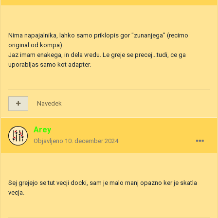
Nima napajalnika, lahko samo priklopis gor "zunanjega" (recimo
original od kompa).
Jaz imam enakega, in dela vredu. Le greje se precej...tudi, ce ga
uporabljas samo kot adapter.
Navedek
Arey
Objavljeno
10. december 2024
Sej grejejo se tut vecji docki, sam je malo manj opazno ker je skatla
vecja.