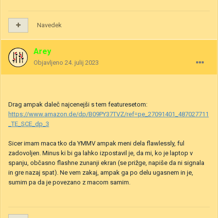
Navedek
Arey
Objavljeno
24. julij 2023
Drag ampak daleč najcenejši s tem featuresetom:
https://www.amazon.de/dp/B09PY37TVZ/ref=pe_27091401_487027711
_TE_SCE_dp_3
Sicer imam maca tko da YMMV ampak meni dela flawlessly, ful
zadovoljen. Minus ki bi ga lahko izpostavil je, da mi, ko je laptop v
spanju, občasno flashne zunanji ekran (se prižge, napiše da ni signala
in gre nazaj spat). Ne vem zakaj, ampak ga po delu ugasnem in je,
sumim pa da je povezano z macom samim.