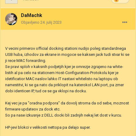
DaMachk
Objavljeno
24. julij 2023
V vecini primerov official docking stationi nudijo poleg standardnega
USB huba, izhodov za ekrane in mogoce se kaksen jack tudi stvar ki se
ji rece MAC forwarding.
Se pravi sploh v kaksnih podjetjih kjer je omrezje zgrajeno na white-
listih al pa celo na staticnem Host-Configuration-Protokolu kjer je
idetificatior MAC naslov lahko IT nastavi whitelisto na laptopu ob
namestitvi, ki se ga nato da priklopit na katerokol LAN port, pa zmer
dobi identicen IP, tud ce se ga vklopi na docku.
Kej vec je pa "oradna podpora" da dovolj stroma da od sebe, moznost
firmware updateov za dock etc.
So pa nase izkusnje z DELL docki bli zadnjih nekaj let dost v kurcu.
HP-jevi blokci v velikosti nettopa pa delajo super.