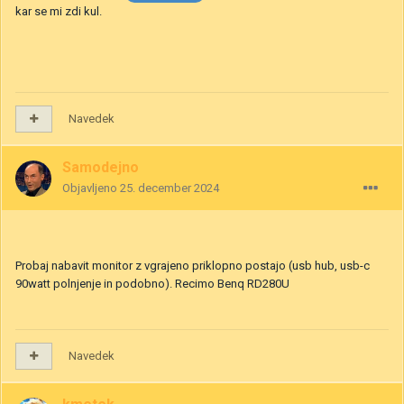
kar se mi zdi kul.
Navedek
Samodejno
Objavljeno
25. december 2024
Probaj nabavit monitor z vgrajeno priklopno postajo (usb hub, usb-c
90watt polnjenje in podobno). Recimo Benq RD280U
Navedek