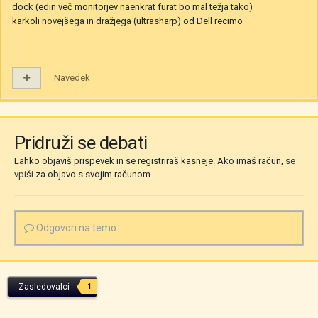
dock (edin več monitorjev naenkrat furat bo mal težja tako)
karkoli novejšega in dražjega (ultrasharp) od Dell recimo
Navedek
Pridruži se debati
Lahko objaviš prispevek in se registriraš kasneje. Ako imaš račun,
se
vpiši
za objavo s svojim računom.
Odgovori na temo...
Zasledovalci
1