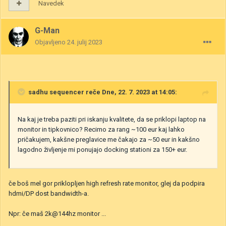
Navedek
G-Man
Objavljeno
24. julij 2023
sadhu sequencer
reče Dne, 22. 7. 2023 at 14:05:
Na kaj je treba paziti pri iskanju kvalitete, da se priklopi laptop na
monitor in tipkovnico? Recimo za rang ~100 eur kaj lahko
pričakujem, kakšne preglavice me čakajo za ~50 eur in kakšno
lagodno življenje mi ponujajo docking stationi za 150+ eur.
če boš mel gor priklopljen high refresh rate monitor, glej da podpira
hdmi/DP dost bandwidth-a.
Npr: če maš 2k@144hz monitor ...