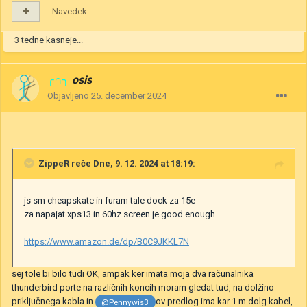
Navedek
3 tedne kasneje...
╭∩╮
osis
Objavljeno
25. december 2024
ZippeR
reče Dne, 9. 12. 2024 at 18:19:
js sm cheapskate in furam tale dock za 15e
za napajat xps13 in 60hz screen je good enough
https://www.amazon.de/dp/B0C9JKKL7N
sej tole bi bilo tudi OK, ampak ker imata moja dva računalnika
thunderbird porte na različnih koncih moram gledat tud, na dolžino
priključnega kabla in
ov predlog ima kar 1 m dolg kabel,
@Pennywis3