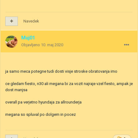
Navedek
Muj01
Objavljeno
10. maj 2020
ja samo meca potegne tudi dosti visje stroske obratovanja imo
ce gledam fiesto, n30 ali megana bi za vozit najraje vzel fiesto, ampak je
dost manjsa
overall pa verjetno hyundaja za allrounderja
megana so spluval po dolgem in pocez