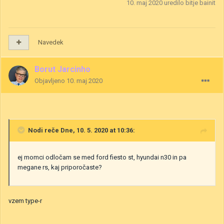
10. maj 2020
uredilo bitje bainit
Navedek
Borut Jarcinho
Objavljeno
10. maj 2020
Nodi
reče Dne, 10. 5. 2020 at 10:36:
ej momci odločam se med ford fiesto st, hyundai n30 in pa
megane rs, kaj priporočaste?
vzem type-r