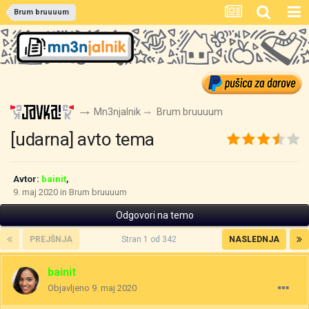
Brum bruuuum
Mn3njalnik
Brum bruuuum
[udarna] avto tema
Avtor:
bainit
,
9. maj 2020
in
Brum bruuuum
Odgovori na temo
PREJŠNJA
Stran 1 od 342
NASLEDNJA
bainit
Objavljeno
9. maj 2020