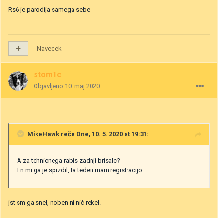
Rs6 je parodija samega sebe
Navedek
stom1c
Objavljeno
10. maj 2020
MikeHawk
reče Dne, 10. 5. 2020 at 19:31:
A za tehnicnega rabis zadnji brisalc?
En mi ga je spizdil, ta teden mam registracijo.
jst sm ga snel, noben ni nič rekel.