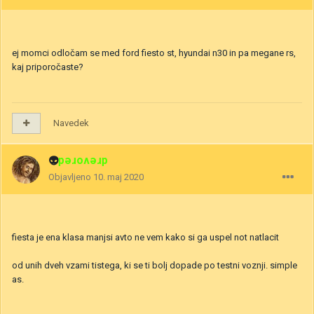
ej momci odločam se med ford fiesto st, hyundai n30 in pa megane rs,
kaj priporočaste?
Navedek
👽
drevored
Objavljeno
10. maj 2020
fiesta je ena klasa manjsi avto ne vem kako si ga uspel not natlacit
od unih dveh vzami tistega, ki se ti bolj dopade po testni voznji. simple
as.