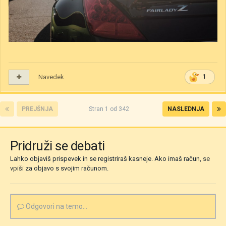
Navedek
1
PREJŠNJA
Stran 1 od 342
NASLEDNJA
Pridruži se debati
Lahko objaviš prispevek in se registriraš kasneje. Ako imaš račun,
se
vpiši
za objavo s svojim računom.
Odgovori na temo...