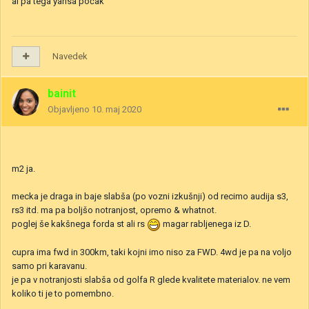
al pa tega yarisa počak
Navedek
bainit
Objavljeno
10. maj 2020
m2 ja.
mecka je draga in baje slabša (po vozni izkušnji) od recimo audija s3,
rs3 itd. ma pa boljšo notranjost, opremo & whatnot.
poglej še kakšnega forda st ali rs
magar rabljenega iz D.
cupra ima fwd in 300km, taki kojni imo niso za FWD. 4wd je pa na voljo
samo pri karavanu.
je pa v notranjosti slabša od golfa R glede kvalitete materialov. ne vem
koliko ti je to pomembno.