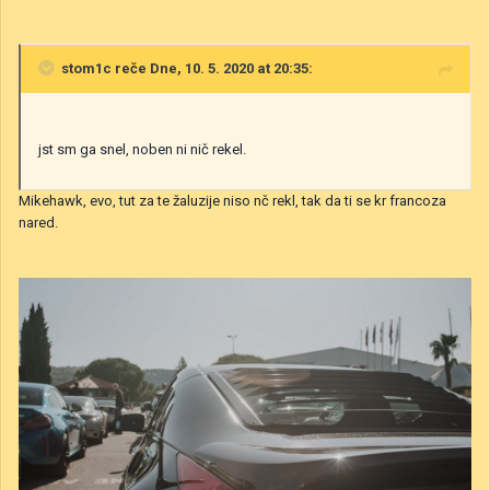
stom1c
reče Dne, 10. 5. 2020 at 20:35:
jst sm ga snel, noben ni nič rekel.
Mikehawk, evo, tut za te žaluzije niso nč rekl, tak da ti se kr francoza
nared.