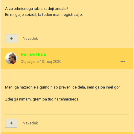
A za tehnicnega rabis zadnji brisalc?
En mi ga je spizdil, ta teden mam registracijo.
Navedek
Burned Fox
Objavljeno
10. maj 2020
Meni ga nazadnje sigurno niso preverli ce dela, sem ga pa imel gor
Zdej ga nimam, grem pa tud na tehnicnega
Navedek