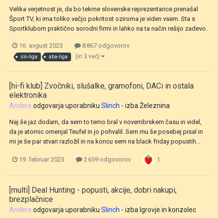
Velika verjetnost je, da bo tekme slovenske reprezentance prenašal
Šport TV, ki ima toliko večjo pokritost oziroma je viden vsem. Sta s
Sportklubom praktično sorodni firmi in lahko na ta način rešijo zadevo.
16. avgust 2023
8 867 odgovorov
(in 3 več)
slo-liga
aba-liga
[hi-fi klub] Zvočniki, slušalke, gramofoni, DACi in ostala
elektronika
Anders
odgovarja uporabniku
Slinch
- izba
Železnina
Naj še jaz dodam, da sem to temo bral v novembrskem času in videl,
da je atomic omenjal Teufel in jo pohvalil. Sem mu še posebej pisal in
mi je še par stvari razložil in na koncu sem na black friday popustih...
1
19. februar 2023
2 659 odgovorov
[multi] Deal Hunting - popusti, akcije, dobri nakupi,
brezplačnice
Anders
odgovarja uporabniku
Slinch
- izba
Igrovje in konzolec