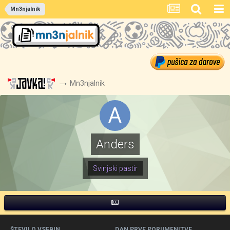
Mn3njalnik
Mn3njalnik
Anders
Svinjski pastir
ŠTEVILO VSEBIN
DAN PRVE PORUMENITVE