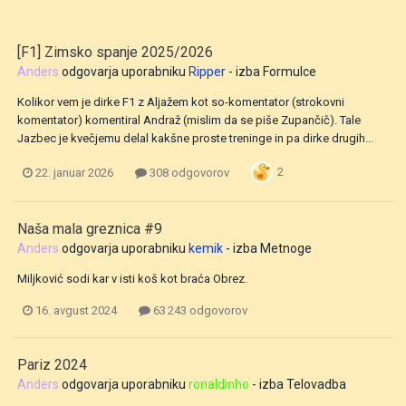
[F1] Zimsko spanje 2025/2026
Anders
odgovarja uporabniku
Ripper
- izba
Formulce
Kolikor vem je dirke F1 z Aljažem kot so-komentator (strokovni
komentator) komentiral Andraž (mislim da se piše Zupančič). Tale
Jazbec je kvečjemu delal kakšne proste treninge in pa dirke drugih...
2
22. januar 2026
308 odgovorov
Naša mala greznica #9
Anders
odgovarja uporabniku
kemik
- izba
Metnoge
Miljković sodi kar v isti koš kot braća Obrez.
16. avgust 2024
63 243 odgovorov
Pariz 2024
Anders
odgovarja uporabniku
ronaldinho
- izba
Telovadba