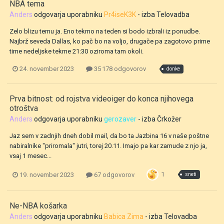
NBA tema
Anders
odgovarja uporabniku
Pr4iseK3K
- izba
Telovadba
Zelo blizu temu ja. Eno tekmo na teden si bodo izbrali iz ponudbe.
Najbrž seveda Dallas, ko pač bo na voljo, drugače pa zagotovo prime
time nedeljske tekme 21:30 oziroma tam okoli.
24. november 2023
35 178 odgovorov
donke
Prva bitnost: od rojstva videoiger do konca njihovega
otroštva
Anders
odgovarja uporabniku
gerozaver
- izba
Črkožer
Jaz sem v zadnjih dneh dobil mail, da bo ta Jazbina 16 v naše poštne
nabiralnike "priromala" jutri, torej 20.11. Imajo pa kar zamude z njo ja,
vsaj 1 mesec...
1
19. november 2023
67 odgovorov
sneti
Ne-NBA košarka
Anders
odgovarja uporabniku
Babica Zima
- izba
Telovadba