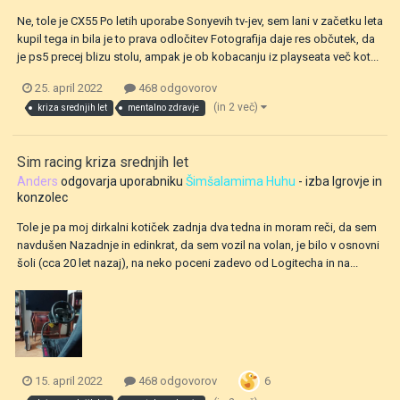
Ne, tole je CX55 Po letih uporabe Sonyevih tv-jev, sem lani v začetku leta
kupil tega in bila je to prava odločitev Fotografija daje res občutek, da
je ps5 precej blizu stolu, ampak je ob kobacanju iz playseata več kot...
25. april 2022
468 odgovorov
(in 2 več)
kriza srednjih let
mentalno zdravje
Sim racing kriza srednjih let
Anders
odgovarja uporabniku
Šimšalamima Huhu
- izba
Igrovje in
konzolec
Tole je pa moj dirkalni kotiček zadnja dva tedna in moram reči, da sem
navdušen Nazadnje in edinkrat, da sem vozil na volan, je bilo v osnovni
šoli (cca 20 let nazaj), na neko poceni zadevo od Logitecha in na...
6
15. april 2022
468 odgovorov