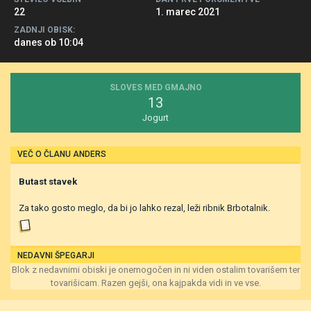
22
1. marec 2021
ZADNJI OBISK:
danes ob 10:04
SLOVES MED GMAJNO
13
Jogurt
VEČ O ČLANU ANDERS
Butast stavek
Za tako gosto meglo, da bi jo lahko rezal, leži ribnik Brbotalnik.
NEDAVNI ŠPEGARJI
Blok z nedavnimi obiski je onemogočen in ni viden ostalim tovarišem ter
tovarišicam. Razen gejši, ona kajpakda vidi in ve vse.