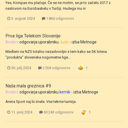
Yes, Kompas mu plačuje. Če se ne motim, se je to začelo 2017 z
naslovom na Eurobasketu v Turčiji. Hudega mu ni
3. avgust 2024
1 860 odgovorov
Prva liga Telekom Slovenije
Anders
odgovarja uporabniku
Jude
- izba
Metnoge
Medtem na NZS totalno nezadovoljni s tem kako se SK loteva
"produkta" slovenske nogometne lige...
1
30. julij 2024
2 504 odgovorov
Naša mala greznica #9
Anders
odgovarja uporabniku
kemik
- izba
Metnoge
Arena Sport naj bi imela. Vse tekme turnirja.
1
11. junij 2024
63 243 odgovorov