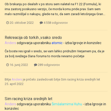
Ob brskanju po dealsih v ps storu sem naletel na F1 22 (Formula), ki
ima zastonj poskusno verzijo, če morda komu pride prav. Sam sem
malo razmišljal o nakupu, glede na to, da sem zaradi letošnjega Gran...
20. oktober 2022
4 558 odgovorov
Rekreacija ob torkih ,vsako sredo
Anders
odgovarja uporabniku
atomic
- izba
Igrovje in konzolec
Če boste res igrali v sredo, se vam lahko pridružim Verjamem pa, da je
za bolj svežega člana foruma to morda nevarno početje
16. junij 2022
289 odgovorov
Bitje
Anders
je pričelo zasledovati bitje
Sim racing kriza srednjih let
25. april 2022
Sim racing kriza srednjih let
Anders
odgovarja uporabniku
Šimšalamima Huhu
- izba
Igrovje in
konzolec