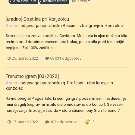
(in 2 več)
kriza srednjih let
mentalno zdravje
[uradno] Gostilna pri Konjzolcu
Anders
odgovarja uporabniku
Bessie
- izba
Igrovje in konzolec
Seveda, lahko znova zboliš za Covidom. Moja teta in njen mož sta bila
recimo pred dobrim mesecem oba bolna, pa sta bila pred tem tretjič
cepljena. Žal 100% zaščite ni.
25. marec 2022
69 031 odgovorov
Trenutno igram [03/2022]
Anders
odgovarja uporabniku
g. Profesor
- izba
Igrovje in
konzolec
Ravno preigral Plague Tale, ki sem ga igral počasi in sem navdušen, je
mini dragulj (čeprav mi ni bilo čisto enostavno ob koncu ). Se veselim
nadaljevanja. In zdaj je čas, da v storu stisnem buy Gran Turismo 7
1
17. marec 2022
107 odgovorov