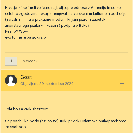
Hrvatje, ki so imeli verjetno najbolj tople odnose z Armenijo in so se
celotno zgodovino nekaj izmenjevali na verskem in kulturnem področju
(zaradi njih imajo praktično moderni knjižni jezik in začetek
znanstvenega jezika v hrvaščini) podpirajo Baku?
Resno? Wow
evo to me je pa šokiralo
Navedek
Gost
Objavljeno
29. september 2020
Tole bo se velik shitstorm.
Se posebi, ko bodo (oz. so ze) Turki privlekli
islamske psihopate
borce
za svobodo.