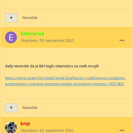
Navedek
Enterprise
Objavljeno
30. september 2020
daily reminder da je BiH leglo islamistov na vseh nivojih
https://www.jutarnji.hr/vijesti/svijet/dzaferovic-i-izetbegovic-podupiru-
azerbajdzan-i-osuduju-armeniju-nadaju-se-trajnom-rjesenju-15021822
Navedek
kmjr
Objavljeno
30. september 2020