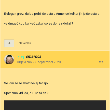
Erdogan grozi da bo pobil še ostale Armence kolker jih je še ostalo
ve drugač kdo kaj več zakaj so se dons sklofali?
Navedek
╭∩╮
smarnca
Objavljeno
27. september 2020
Sej oni se že skoz nekej fajtajo
Spet smo vidl da je T-72 za en k