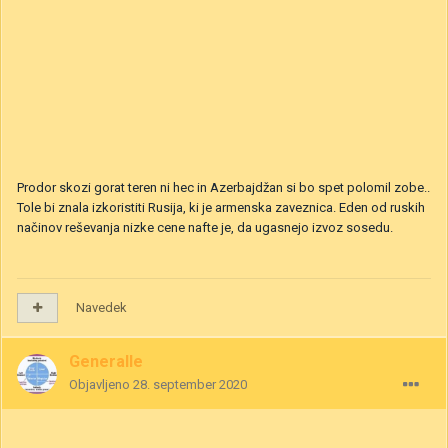
Prodor skozi gorat teren ni hec in Azerbajdžan si bo spet polomil zobe..
Tole bi znala izkoristiti Rusija, ki je armenska zaveznica. Eden od ruskih
načinov reševanja nizke cene nafte je, da ugasnejo izvoz sosedu.
Navedek
Generalle
Objavljeno
28. september 2020