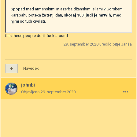
Spopad med armenskimi in azerbajdžanskimi silami v Gorskem
Karabahu poteka že tretji dan,
skoraj 100 ljudi je mrtvih, m
ed
njimi so tudi civilisti.
this
these people don't fuck around
29. september 2020
uredilo bitje Janša
Navedek
johnbi
Objavljeno
29. september 2020