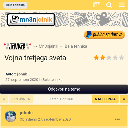
Bela tehnika
Mn3njalnik
Bela tehnika
Vojna tretjega sveta
Avtor:
johnbi
,
27. september 2020
in
Bela tehnika
Odgovori na temo
PREJŠNJA
Stran 1 od 360
NASLEDNJA
johnbi
Objavljeno
27. september 2020