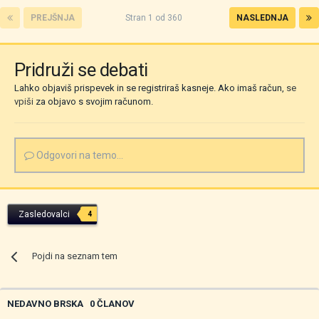
PREJŠNJA
Stran 1 od 360
NASLEDNJA
Pridruži se debati
Lahko objaviš prispevek in se registriraš kasneje. Ako imaš račun,
se
vpiši
za objavo s svojim računom.
Odgovori na temo...
Zasledovalci
4
Pojdi na seznam tem
NEDAVNO BRSKA
0 ČLANOV