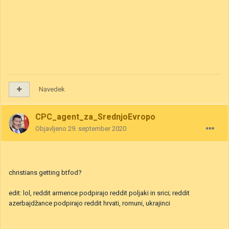
Navedek
CPC_agent_za_SrednjoEvropo
Objavljeno
29. september 2020
christians getting btfod?
edit: lol, reddit armence podpirajo reddit poljaki in srici; reddit
azerbajdžance podpirajo reddit hrvati, romuni, ukrajinci