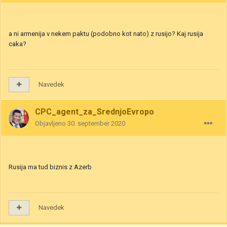
a ni armenija v nekem paktu (podobno kot nato) z rusijo? Kaj rusija
caka?
Navedek
CPC_agent_za_SrednjoEvropo
Objavljeno
30. september 2020
Rusija ma tud biznis z Azerb
Navedek