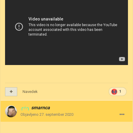
Navedek
1
╭∩╮
smarnca
Objavljeno
27. september 2020