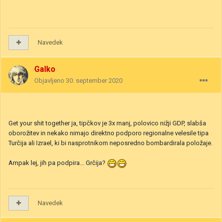
Navedek
Galko
Objavljeno
30. september 2020
Get your shit together ja, tipčkov je 3x manj, polovico nižji GDP, slabša
oborožitev in nekako nimajo direktno podporo regionalne velesile tipa
Turčija ali Izrael, ki bi nasprotnikom neposredno bombardirala položaje.
Ampak lej, jih pa podpira... Grčija?
Navedek