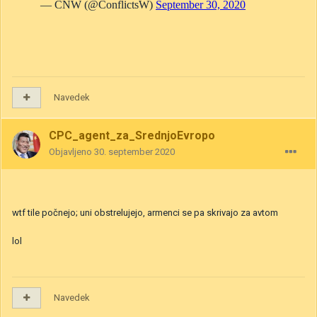
Navedek
CPC_agent_za_SrednjoEvropo
Objavljeno
30. september 2020
wtf tile počnejo; uni obstrelujejo, armenci se pa skrivajo za avtom
lol
Navedek