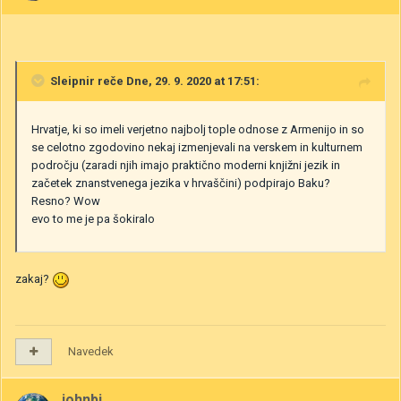
Sleipnir
reče Dne, 29. 9. 2020 at 17:51:
Hrvatje, ki so imeli verjetno najbolj tople odnose z Armenijo in so
se celotno zgodovino nekaj izmenjevali na verskem in kulturnem
področju (zaradi njih imajo praktično moderni knjižni jezik in
začetek znanstvenega jezika v hrvaščini) podpirajo Baku?
Resno? Wow
evo to me je pa šokiralo
zakaj?
Navedek
johnbi