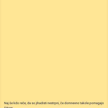
Naj še kdo reče, da so jihadisti nestrpni, če domnevno takole pomagajo
šiitom