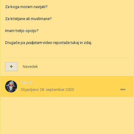
Za koga moram navijati?
Za kristjane ali muslimane?
Imam tretjo opcijo?
Drugače pa
podpiram
video reportaže tukaj in zdaj.
Navedek
horči
Objavljeno
28. september 2020