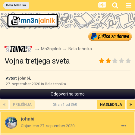
Bela tehnika
Mn3njalnik
Bela tehnika
Vojna tretjega sveta
Avtor:
johnbi
,
27. september 2020
in
Bela tehnika
Odgovori na temo
PREJŠNJA
Stran 1 od 360
NASLEDNJA
johnbi
Objavljeno
27. september 2020