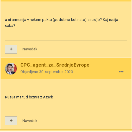
a ni armenija v nekem paktu (podobno kot nato) z rusijo? Kaj rusija
caka?
Navedek
CPC_agent_za_SrednjoEvropo
Objavljeno
30. september 2020
Rusija ma tud biznis z Azerb
Navedek