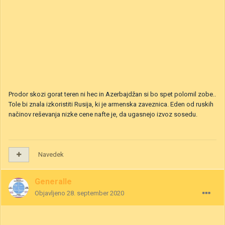
Prodor skozi gorat teren ni hec in Azerbajdžan si bo spet polomil zobe..
Tole bi znala izkoristiti Rusija, ki je armenska zaveznica. Eden od ruskih
načinov reševanja nizke cene nafte je, da ugasnejo izvoz sosedu.
Navedek
Generalle
Objavljeno
28. september 2020