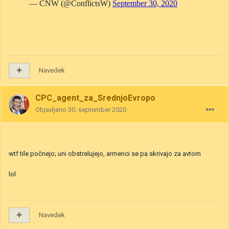
Navedek
CPC_agent_za_SrednjoEvropo
Objavljeno
30. september 2020
wtf tile počnejo; uni obstrelujejo, armenci se pa skrivajo za avtom
lol
Navedek