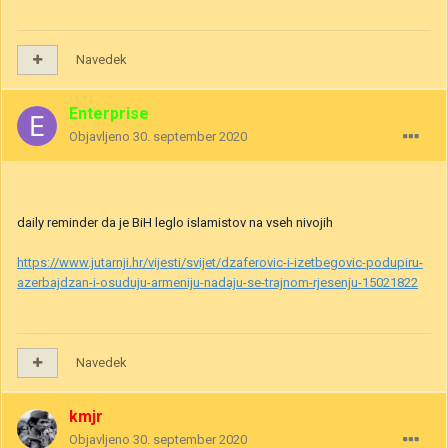
Navedek
Enterprise
Objavljeno
30. september 2020
daily reminder da je BiH leglo islamistov na vseh nivojih
https://www.jutarnji.hr/vijesti/svijet/dzaferovic-i-izetbegovic-podupiru-
azerbajdzan-i-osuduju-armeniju-nadaju-se-trajnom-rjesenju-15021822
Navedek
kmjr
Objavljeno
30. september 2020