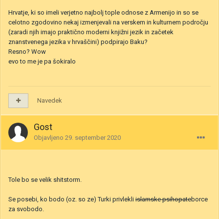
Hrvatje, ki so imeli verjetno najbolj tople odnose z Armenijo in so se
celotno zgodovino nekaj izmenjevali na verskem in kulturnem področju
(zaradi njih imajo praktično moderni knjižni jezik in začetek
znanstvenega jezika v hrvaščini) podpirajo Baku?
Resno? Wow
evo to me je pa šokiralo
Navedek
Gost
Objavljeno
29. september 2020
Tole bo se velik shitstorm.
Se posebi, ko bodo (oz. so ze) Turki privlekli
islamske psihopate
borce
za svobodo.