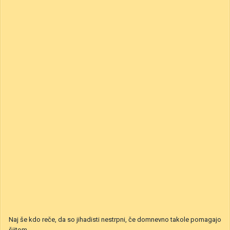
Naj še kdo reče, da so jihadisti nestrpni, če domnevno takole pomagajo
šiitom