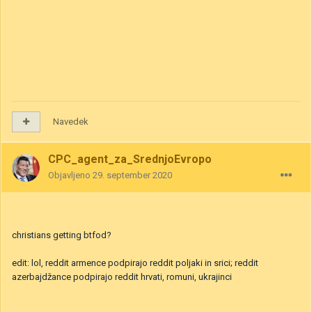
Navedek
CPC_agent_za_SrednjoEvropo
Objavljeno
29. september 2020
christians getting btfod?
edit: lol, reddit armence podpirajo reddit poljaki in srici; reddit
azerbajdžance podpirajo reddit hrvati, romuni, ukrajinci