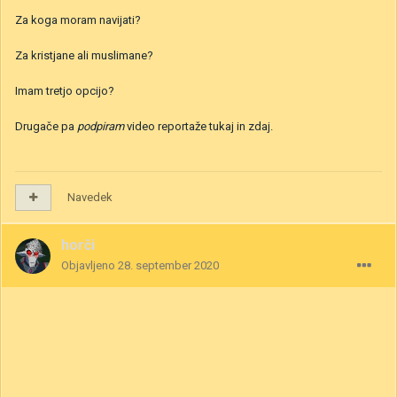
Za koga moram navijati?
Za kristjane ali muslimane?
Imam tretjo opcijo?
Drugače pa
podpiram
video reportaže tukaj in zdaj.
Navedek
horči
Objavljeno
28. september 2020