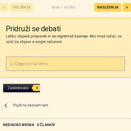
PREJŠNJA
Stran 1 od 360
NASLEDNJA
Pridruži se debati
Lahko objaviš prispevek in se registriraš kasneje. Ako imaš račun,
se
vpiši
za objavo s svojim računom.
Odgovori na temo...
Zasledovalci
4
Pojdi na seznam tem
NEDAVNO BRSKA
0 ČLANOV