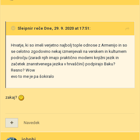
Sleipnir
reče Dne, 29. 9. 2020 at 17:51:
Hrvatje, ki so imeli verjetno najbolj tople odnose z Armenijo in so
se celotno zgodovino nekaj izmenjevali na verskem in kulturnem
področju (zaradi njih imajo praktično moderni knjižni jezik in
začetek znanstvenega jezika v hrvaščini) podpirajo Baku?
Resno? Wow
evo to me je pa šokiralo
zakaj?
Navedek
johnbi