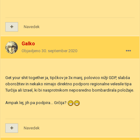
Navedek
Galko
Objavljeno
30. september 2020
Get your shit together ja, tipčkov je 3x manj, polovico nižji GDP, slabša
oborožitev in nekako nimajo direktno podporo regionalne velesile tipa
Turčija ali Izrael, ki bi nasprotnikom neposredno bombardirala položaje.
Ampak lej, jih pa podpira... Grčija?
Navedek