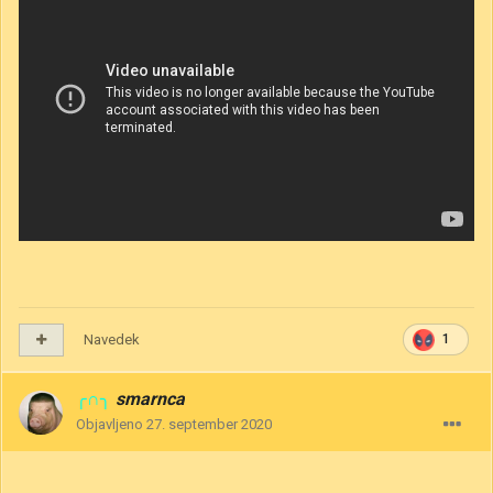
Navedek
1
╭∩╮
smarnca
Objavljeno
27. september 2020