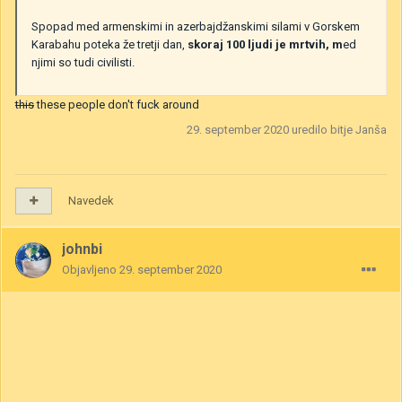
Spopad med armenskimi in azerbajdžanskimi silami v Gorskem
Karabahu poteka že tretji dan,
skoraj 100 ljudi je mrtvih, m
ed
njimi so tudi civilisti.
this
these people don't fuck around
29. september 2020
uredilo bitje Janša
Navedek
johnbi
Objavljeno
29. september 2020