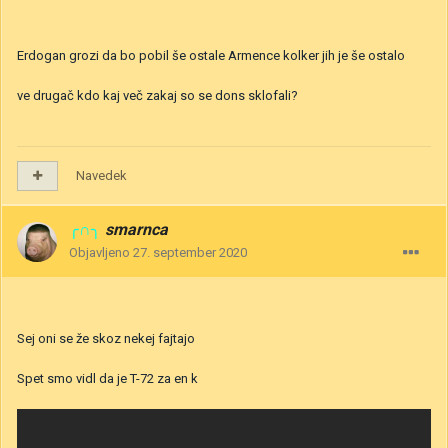
Erdogan grozi da bo pobil še ostale Armence kolker jih je še ostalo
ve drugač kdo kaj več zakaj so se dons sklofali?
Navedek
╭∩╮
smarnca
Objavljeno
27. september 2020
Sej oni se že skoz nekej fajtajo
Spet smo vidl da je T-72 za en k