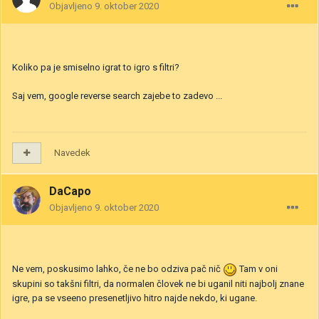
Objavljeno
9. oktober 2020
Koliko pa je smiselno igrat to igro s filtri?
Saj vem, google reverse search zajebe to zadevo ...
Navedek
DaCapo
Objavljeno
9. oktober 2020
Ne vem, poskusimo lahko, če ne bo odziva pač nič
Tam v oni
skupini so takšni filtri, da normalen človek ne bi uganil niti najbolj znane
igre, pa se vseeno presenetljivo hitro najde nekdo, ki ugane.