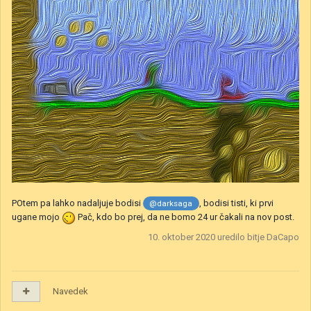
POtem pa lahko nadaljuje bodisi
, bodisi tisti, ki prvi
@darksaga
ugane mojo
Pač, kdo bo prej, da ne bomo 24 ur čakali na nov post.
10. oktober 2020
uredilo bitje DaCapo
Navedek