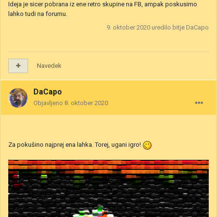
Ideja je sicer pobrana iz ene retro skupine na FB, ampak poskusimo
lahko tudi na forumu.
9. oktober 2020
uredilo bitje DaCapo
Navedek
DaCapo
Objavljeno
8. oktober 2020
Za pokušino najprej ena lahka. Torej, ugani igro!