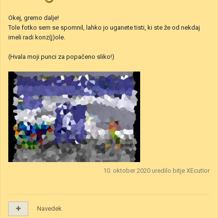
Okej, gremo dalje!
Tole fotko sem se spomnil, lahko jo uganete tisti, ki ste že od nekdaj
imeli radi konz(j)ole.
(Hvala moji punci za popačeno sliko!)
10. oktober 2020
uredilo bitje XEcutIor
Navedek