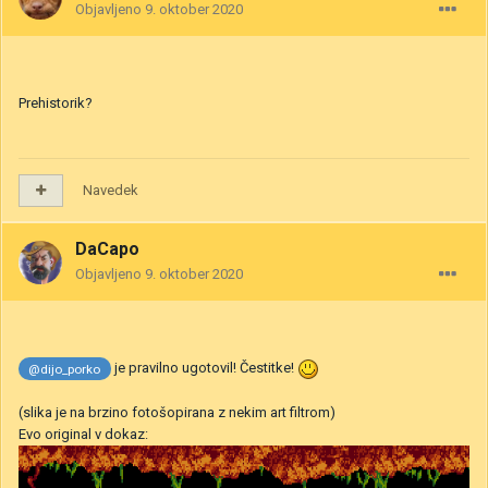
Objavljeno
9. oktober 2020
Prehistorik?
Navedek
DaCapo
Objavljeno
9. oktober 2020
je pravilno ugotovil! Čestitke!
@dijo_porko
(slika je na brzino fotošopirana z nekim art filtrom)
Evo original v dokaz: