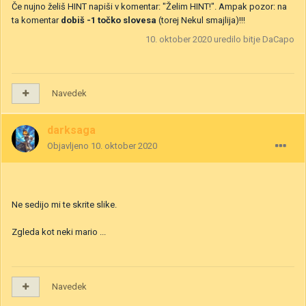
Če nujno želiš HINT napiši v komentar: "Želim HINT!". Ampak pozor: na
ta komentar
dobiš -1 točko slovesa
(torej Nekul smajlija)!!!
10. oktober 2020
uredilo bitje DaCapo
Navedek
darksaga
Objavljeno
10. oktober 2020
Ne sedijo mi te skrite slike.
Zgleda kot neki mario ...
Navedek