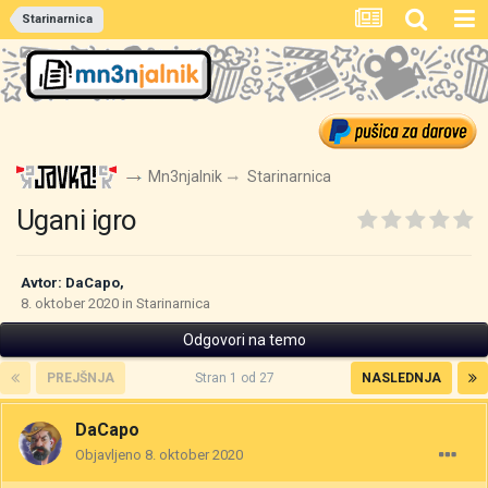
Starinarnica
Mn3njalnik
Starinarnica
Ugani igro
Avtor:
DaCapo
,
8. oktober 2020
in
Starinarnica
Odgovori na temo
PREJŠNJA
Stran 1 od 27
NASLEDNJA
DaCapo
Objavljeno
8. oktober 2020