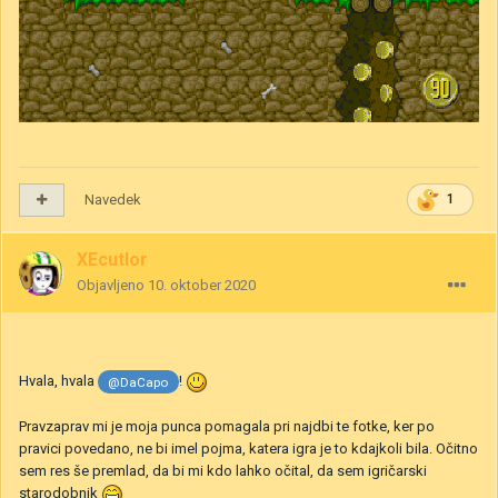
Navedek
1
XEcutIor
Objavljeno
10. oktober 2020
Hvala, hvala
!
@DaCapo
Pravzaprav mi je moja punca pomagala pri najdbi te fotke, ker po
pravici povedano, ne bi imel pojma, katera igra je to kdajkoli bila. Očitno
sem res še premlad, da bi mi kdo lahko očital, da sem igričarski
starodobnik