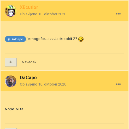
XEcutIor
Objavljeno
10. oktober 2020
je mogoče Jazz Jackrabbit 2?
@DaCapo
Navedek
DaCapo
Objavljeno
10. oktober 2020
Nope. Ni ta.