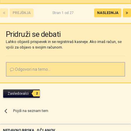
PREJŠNJA
Stran 1 od 27
NASLEDNJA
Pridruži se debati
Lahko objaviš prispevek in se registriraš kasneje. Ako imaš račun,
se
vpiši
za objavo s svojim računom.
Odgovori na temo...
Zasledovalci
2
Pojdi na seznam tem
NEDAVNO BRSKA
0 ČLANOV