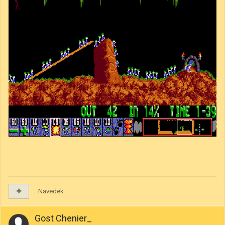
Navedek
Gost Chenier_