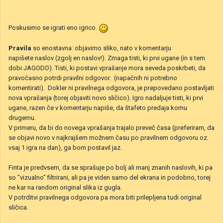
Poskusimo se igrati eno igrico.
Pravila
so enostavna: objavimo sliko, nato v komentarju
napišete naslov (zgolj en naslov!). Zmaga tisti, ki prvi ugane (in s tem
dobi JAGODO). Tisti, ki postavi vprašanje mora seveda poskrbeti, da
pravočasno potrdi pravilni odgovor. (napačnih ni potrebno
komentirati). Dokler ni pravilnega odgovora, je prepovedano postavljati
nova vprašanja (torej objaviti novo sličico). Igro nadaljuje tisti, ki prvi
ugane, razen če v komentarju napiše, da štafeto predaja komu
drugemu.
V primeru, da bi do novega vprašanja trajalo preveč časa (preferiram, da
se objavi novo v najkrajšem možnem času po pravilnem odgovoru oz.
vsaj 1 igra na dan), ga bom postavil jaz.
Finta je predvsem, da se sprašuje po bolj ali manj znanih naslovih, ki pa
so "vizualno" filtrirani, ali pa je viden samo del ekrana in podobno, torej
ne kar na random original slika iz gugla.
V potrditvi pravilnega odgovora pa mora biti prilepljena tudi original
sličica.