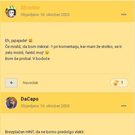
XEcutIor
Objavljeno
10. oktober 2020
Eh, japajade!
😃
Če misliš, da bom riskiral -1 pri komentarju, ker mam že stotko, se ti
zelo motiš, fantič moj!
😉
Bom še probal. V bodoče
Navedek
1
DaCapo
Objavljeno
10. oktober 2020
Brezplačen HINT, da ne bomo predolgo vlekli: