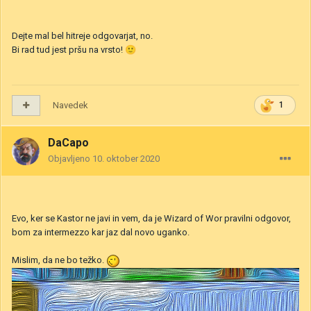
Dejte mal bel hitreje odgovarjat, no.
Bi rad tud jest pršu na vrsto!
🙂
Navedek
1
DaCapo
Objavljeno
10. oktober 2020
Evo, ker se Kastor ne javi in vem, da je Wizard of Wor pravilni odgovor,
bom za intermezzo kar jaz dal novo uganko.
Mislim, da ne bo težko.