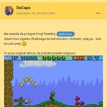
DaCapo
Objavljeno
10. oktober 2020
Ma seveda da je Super Frog! Čestitke,
!
@XEcutIor
Izberi novo uganko (Darksaga še tudi ima eno v dobrem, zdaj pa... kdo
bo pač prej)
To je pa original sličica, da potrdim pravilni odgovor: