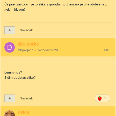
Če prav zastopim je to slika z googla (npr.) ampak je bila obdelana z
nekim filtrom?
Navedek
dijo_porko
Objavljeno
9. oktober 2020
Lemmings?
S čim obdelaš sliko?
Navedek
1
Avion