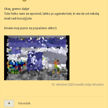
Okej, gremo dalje!
Tole fotko sem se spomnil, lahko jo uganete tisti, ki ste že od nekdaj
imeli radi konz(j)ole.
(Hvala moji punci za popačeno sliko!)
10. oktober 2020
uredilo bitje XEcutIor
Navedek