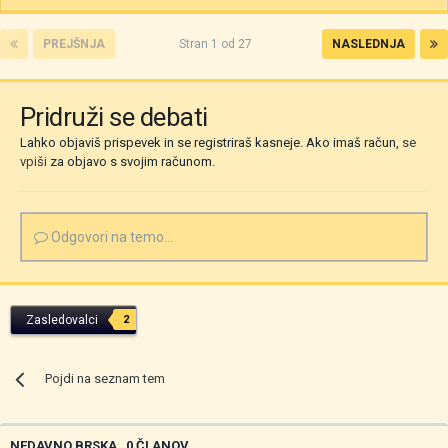
PREJŠNJA
Stran 1 od 27
NASLEDNJA
Pridruži se debati
Lahko objaviš prispevek in se registriraš kasneje. Ako imaš račun,
se
vpiši
za objavo s svojim računom.
Odgovori na temo...
Zasledovalci
2
Pojdi na seznam tem
NEDAVNO BRSKA
0 ČLANOV