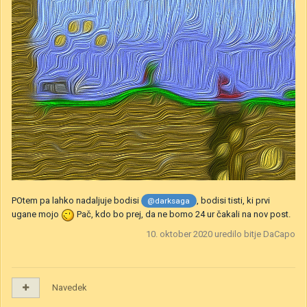
POtem pa lahko nadaljuje bodisi
, bodisi tisti, ki prvi
@darksaga
ugane mojo
Pač, kdo bo prej, da ne bomo 24 ur čakali na nov post.
10. oktober 2020
uredilo bitje DaCapo
Navedek