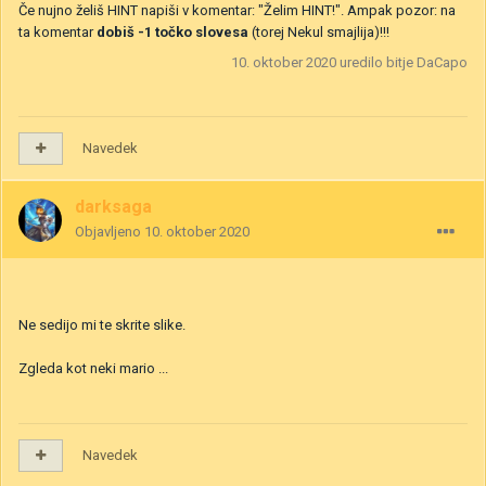
Če nujno želiš HINT napiši v komentar: "Želim HINT!". Ampak pozor: na
ta komentar
dobiš -1 točko slovesa
(torej Nekul smajlija)!!!
10. oktober 2020
uredilo bitje DaCapo
Navedek
darksaga
Objavljeno
10. oktober 2020
Ne sedijo mi te skrite slike.
Zgleda kot neki mario ...
Navedek