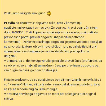
Poskusimo se igrati eno igrico.
Pravila
so enostavna: objavimo sliko, nato v komentarju
napišete naslov (zgolj en naslov!). Zmaga tisti, ki prvi ugane (in s tem
dobi JAGODO). Tisti, ki postavi vprašanje mora seveda poskrbeti, da
pravočasno potrdi pravilni odgovor. (napačnih ni potrebno
komentirati). Dokler ni pravilnega odgovora, je prepovedano postavljati
nova vprašanja (torej objaviti novo sličico). Igro nadaljuje tisti, ki prvi
ugane, razen če v komentarju napiše, da štafeto predaja komu
drugemu.
V primeru, da bi do novega vprašanja trajalo preveč časa (preferiram, da
se objavi novo v najkrajšem možnem času po pravilnem odgovoru oz.
vsaj 1 igra na dan), ga bom postavil jaz.
Finta je predvsem, da se sprašuje po bolj ali manj znanih naslovih, ki pa
so "vizualno" filtrirani, ali pa je viden samo del ekrana in podobno, torej
ne kar na random original slika iz gugla.
V potrditvi pravilnega odgovora pa mora biti prilepljena tudi original
sličica.