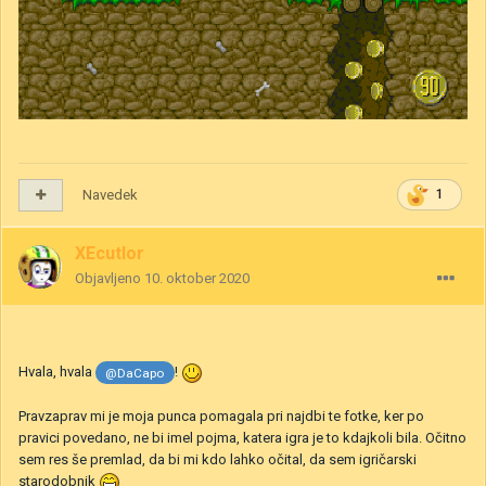
Navedek
1
XEcutIor
Objavljeno
10. oktober 2020
Hvala, hvala
!
@DaCapo
Pravzaprav mi je moja punca pomagala pri najdbi te fotke, ker po
pravici povedano, ne bi imel pojma, katera igra je to kdajkoli bila. Očitno
sem res še premlad, da bi mi kdo lahko očital, da sem igričarski
starodobnik