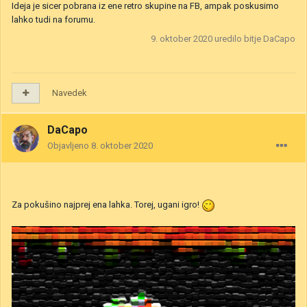
Ideja je sicer pobrana iz ene retro skupine na FB, ampak poskusimo
lahko tudi na forumu.
9. oktober 2020
uredilo bitje DaCapo
Navedek
DaCapo
Objavljeno
8. oktober 2020
Za pokušino najprej ena lahka. Torej, ugani igro!