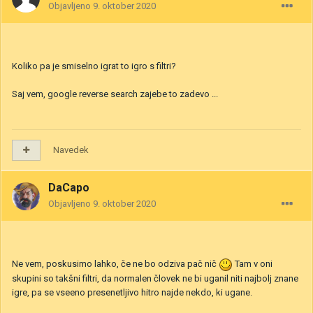
Objavljeno
9. oktober 2020
Koliko pa je smiselno igrat to igro s filtri?
Saj vem, google reverse search zajebe to zadevo ...
Navedek
DaCapo
Objavljeno
9. oktober 2020
Ne vem, poskusimo lahko, če ne bo odziva pač nič
Tam v oni
skupini so takšni filtri, da normalen človek ne bi uganil niti najbolj znane
igre, pa se vseeno presenetljivo hitro najde nekdo, ki ugane.