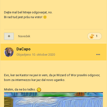
Dejte mal bel hitreje odgovarjat, no.
Bi rad tud jest pršu na vrsto!
🙂
Navedek
1
DaCapo
Objavljeno
10. oktober 2020
Evo, ker se Kastor ne javi in vem, da je Wizard of Wor pravilni odgovor,
bom za intermezzo kar jaz dal novo uganko.
Mislim, da ne bo težko.