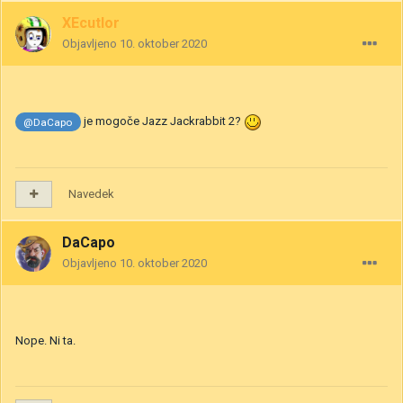
XEcutIor
Objavljeno
10. oktober 2020
je mogoče Jazz Jackrabbit 2?
@DaCapo
Navedek
DaCapo
Objavljeno
10. oktober 2020
Nope. Ni ta.