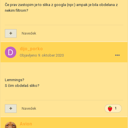
Če prav zastopim je to slika z googla (npr.) ampak je bila obdelana z
nekim filtrom?
Navedek
dijo_porko
Objavljeno
9. oktober 2020
Lemmings?
S čim obdelaš sliko?
Navedek
1
Avion