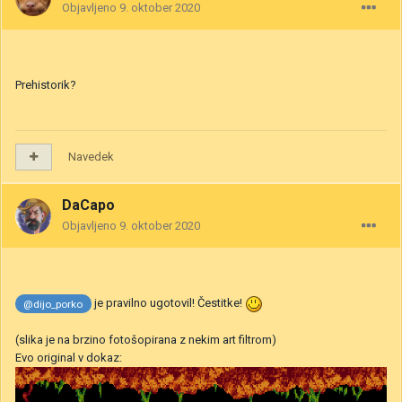
Objavljeno
9. oktober 2020
Prehistorik?
Navedek
DaCapo
Objavljeno
9. oktober 2020
je pravilno ugotovil! Čestitke!
@dijo_porko
(slika je na brzino fotošopirana z nekim art filtrom)
Evo original v dokaz: