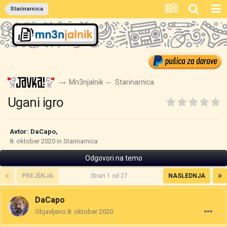
Starinarnica
Mn3njalnik
Starinarnica
Ugani igro
Avtor:
DaCapo
,
8. oktober 2020
in
Starinarnica
Odgovori na temo
PREJŠNJA
Stran 1 od 27
NASLEDNJA
DaCapo
Objavljeno
8. oktober 2020