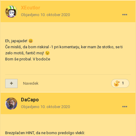
XEcutIor
Objavljeno
10. oktober 2020
Eh, japajade!
😃
Če misliš, da bom riskiral -1 pri komentarju, ker mam že stotko, se ti
zelo motiš, fantič moj!
😉
Bom še probal. V bodoče
Navedek
1
DaCapo
Objavljeno
10. oktober 2020
Brezplačen HINT, da ne bomo predolgo vlekli: