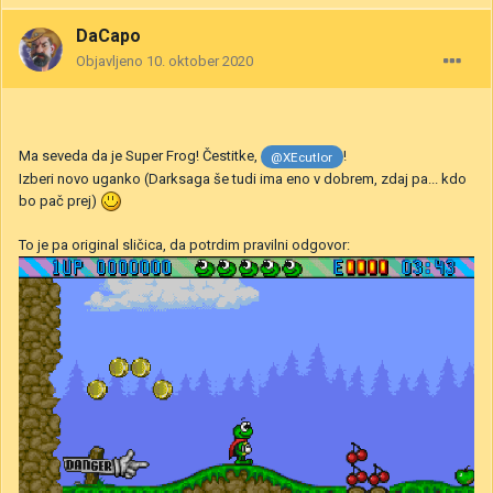
DaCapo
Objavljeno
10. oktober 2020
Ma seveda da je Super Frog! Čestitke,
!
@XEcutIor
Izberi novo uganko (Darksaga še tudi ima eno v dobrem, zdaj pa... kdo
bo pač prej)
To je pa original sličica, da potrdim pravilni odgovor: