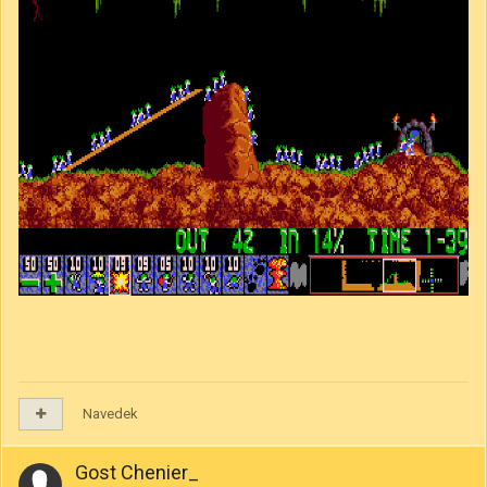
Navedek
Gost Chenier_