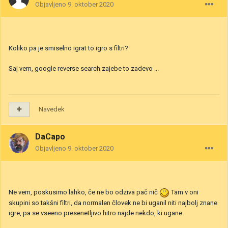
Objavljeno
9. oktober 2020
Koliko pa je smiselno igrat to igro s filtri?
Saj vem, google reverse search zajebe to zadevo ...
Navedek
DaCapo
Objavljeno
9. oktober 2020
Ne vem, poskusimo lahko, če ne bo odziva pač nič
Tam v oni
skupini so takšni filtri, da normalen človek ne bi uganil niti najbolj znane
igre, pa se vseeno presenetljivo hitro najde nekdo, ki ugane.