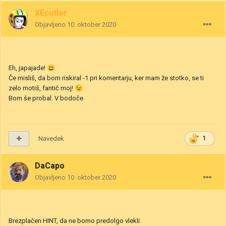
XEcutIor
Objavljeno
10. oktober 2020
Eh, japajade!
😃
Če misliš, da bom riskiral -1 pri komentarju, ker mam že stotko, se ti
zelo motiš, fantič moj!
😉
Bom še probal. V bodoče
Navedek
1
DaCapo
Objavljeno
10. oktober 2020
Brezplačen HINT, da ne bomo predolgo vlekli: