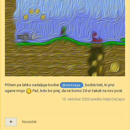
POtem pa lahko nadaljuje bodisi
, bodisi tisti, ki prvi
@darksaga
ugane mojo
Pač, kdo bo prej, da ne bomo 24 ur čakali na nov post.
10. oktober 2020
uredilo bitje DaCapo
Navedek