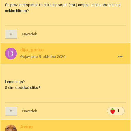
Če prav zastopim je to slika z googla (npr.) ampak je bila obdelana z
nekim filtrom?
Navedek
dijo_porko
Objavljeno
9. oktober 2020
Lemmings?
S čim obdelaš sliko?
Navedek
1
Avion