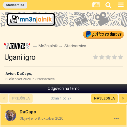
Starinarnica
Mn3njalnik
Starinarnica
Ugani igro
Avtor:
DaCapo
,
8. oktober 2020
in
Starinarnica
Odgovori na temo
PREJŠNJA
Stran 1 od 27
NASLEDNJA
DaCapo
Objavljeno
8. oktober 2020