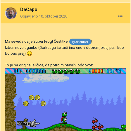
DaCapo
Objavljeno
10. oktober 2020
Ma seveda da je Super Frog! Čestitke,
!
@XEcutIor
Izberi novo uganko (Darksaga še tudi ima eno v dobrem, zdaj pa... kdo
bo pač prej)
To je pa original sličica, da potrdim pravilni odgovor: