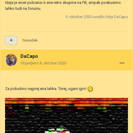
Ideja je sicer pobrana iz ene retro skupine na FB, ampak poskusimo
lahko tudi na forumu.
9. oktober 2020
uredilo bitje DaCapo
Navedek
DaCapo
Objavljeno
8. oktober 2020
Za pokušino najprej ena lahka. Torej, ugani igro!