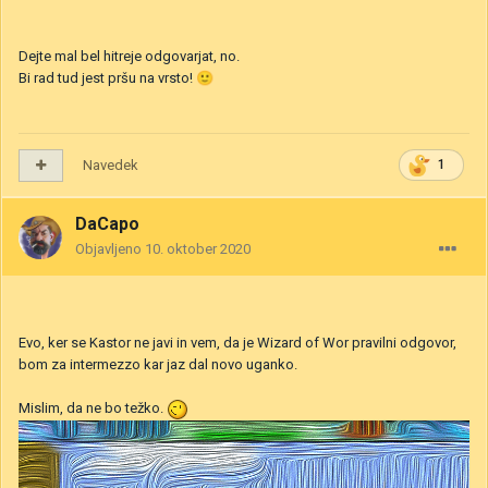
Dejte mal bel hitreje odgovarjat, no.
Bi rad tud jest pršu na vrsto!
🙂
Navedek
1
DaCapo
Objavljeno
10. oktober 2020
Evo, ker se Kastor ne javi in vem, da je Wizard of Wor pravilni odgovor,
bom za intermezzo kar jaz dal novo uganko.
Mislim, da ne bo težko.