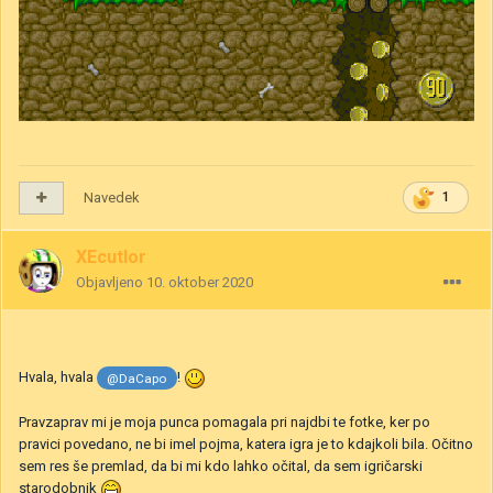
Navedek
1
XEcutIor
Objavljeno
10. oktober 2020
Hvala, hvala
!
@DaCapo
Pravzaprav mi je moja punca pomagala pri najdbi te fotke, ker po
pravici povedano, ne bi imel pojma, katera igra je to kdajkoli bila. Očitno
sem res še premlad, da bi mi kdo lahko očital, da sem igričarski
starodobnik