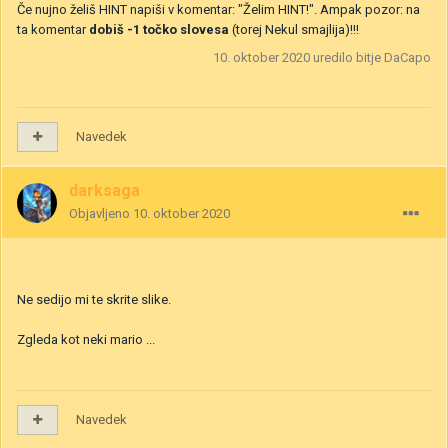
Če nujno želiš HINT napiši v komentar: "Želim HINT!". Ampak pozor: na
ta komentar
dobiš -1 točko slovesa
(torej Nekul smajlija)!!!
10. oktober 2020
uredilo bitje DaCapo
Navedek
darksaga
Objavljeno
10. oktober 2020
Ne sedijo mi te skrite slike.
Zgleda kot neki mario ...
Navedek