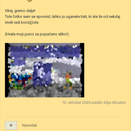
Okej, gremo dalje!
Tole fotko sem se spomnil, lahko jo uganete tisti, ki ste že od nekdaj
imeli radi konz(j)ole.
(Hvala moji punci za popačeno sliko!)
10. oktober 2020
uredilo bitje XEcutIor
Navedek