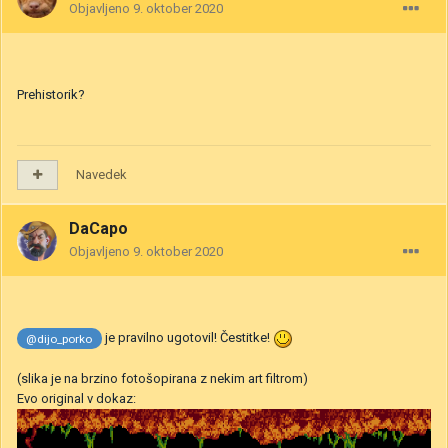
Objavljeno
9. oktober 2020
Prehistorik?
Navedek
DaCapo
Objavljeno
9. oktober 2020
je pravilno ugotovil! Čestitke!
@dijo_porko
(slika je na brzino fotošopirana z nekim art filtrom)
Evo original v dokaz: