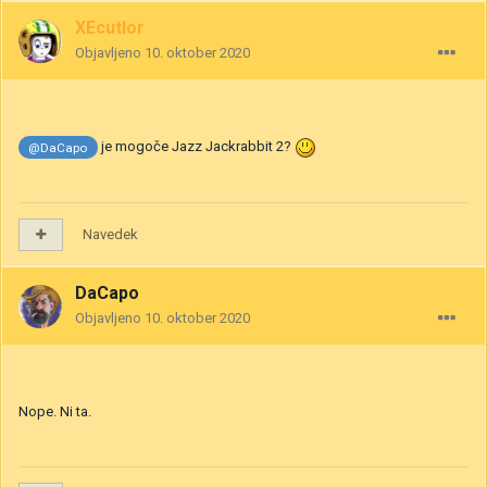
XEcutIor
Objavljeno
10. oktober 2020
je mogoče Jazz Jackrabbit 2?
@DaCapo
Navedek
DaCapo
Objavljeno
10. oktober 2020
Nope. Ni ta.