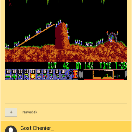
Navedek
Gost Chenier_