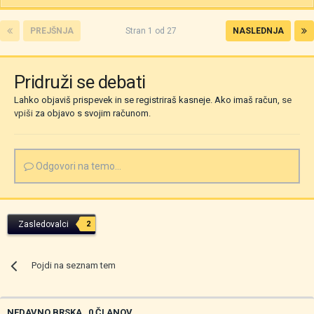
PREJŠNJA
Stran 1 od 27
NASLEDNJA
Pridruži se debati
Lahko objaviš prispevek in se registriraš kasneje. Ako imaš račun,
se
vpiši
za objavo s svojim računom.
Odgovori na temo...
Zasledovalci
2
Pojdi na seznam tem
NEDAVNO BRSKA
0 ČLANOV