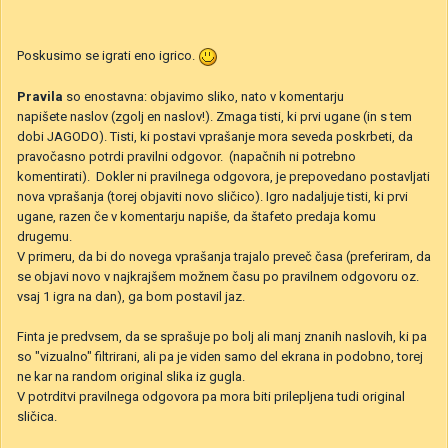
Poskusimo se igrati eno igrico.
Pravila
so enostavna: objavimo sliko, nato v komentarju
napišete naslov (zgolj en naslov!). Zmaga tisti, ki prvi ugane (in s tem
dobi JAGODO). Tisti, ki postavi vprašanje mora seveda poskrbeti, da
pravočasno potrdi pravilni odgovor. (napačnih ni potrebno
komentirati). Dokler ni pravilnega odgovora, je prepovedano postavljati
nova vprašanja (torej objaviti novo sličico). Igro nadaljuje tisti, ki prvi
ugane, razen če v komentarju napiše, da štafeto predaja komu
drugemu.
V primeru, da bi do novega vprašanja trajalo preveč časa (preferiram, da
se objavi novo v najkrajšem možnem času po pravilnem odgovoru oz.
vsaj 1 igra na dan), ga bom postavil jaz.
Finta je predvsem, da se sprašuje po bolj ali manj znanih naslovih, ki pa
so "vizualno" filtrirani, ali pa je viden samo del ekrana in podobno, torej
ne kar na random original slika iz gugla.
V potrditvi pravilnega odgovora pa mora biti prilepljena tudi original
sličica.