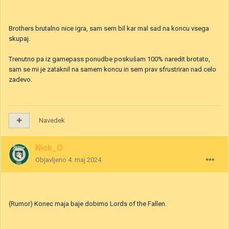
Brothers brutalno nice igra, sam sem bil kar mal sad na koncu vsega
skupaj.
Trenutno pa iz gamepass ponudbe poskušam 100% naredit brotato,
sam se mi je zataknil na samem koncu in sem prav sfrustriran nad celo
zadevo.
Navedek
Nick_O
Objavljeno
4. maj 2024
(Rumor) Konec maja baje dobimo Lords of the Fallen.