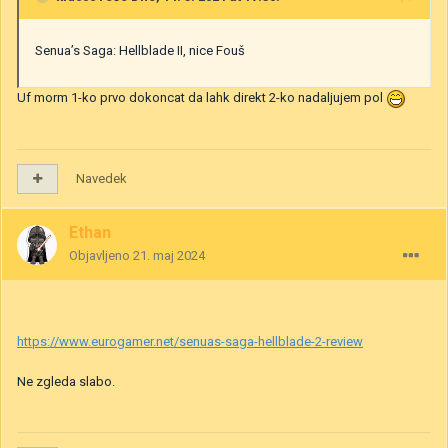
Senua’s Saga: Hellblade II, nice Fouš
Uf morm 1-ko prvo dokoncat da lahk direkt 2-ko nadaljujem pol
Navedek
Ethan
Objavljeno
21. maj 2024
https://www.eurogamer.net/senuas-saga-hellblade-2-review
Ne zgleda slabo.