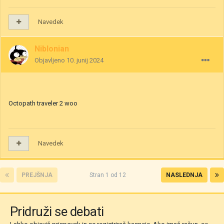
Navedek
Niblonian
Objavljeno
10. junij 2024
Octopath traveler 2 woo
Navedek
PREJŠNJA
Stran 1 od 12
NASLEDNJA
Pridruži se debati