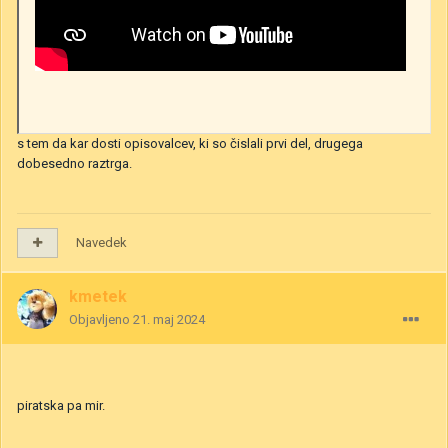
s tem da kar dosti opisovalcev, ki so čislali prvi del, drugega
dobesedno raztrga.
Navedek
kmetek
Objavljeno
21. maj 2024
piratska pa mir.