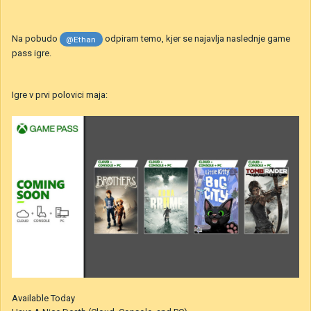
Na pobudo
odpiram temo, kjer se najavlja naslednje game
@Ethan
pass igre.
Igre v prvi polovici maja:
Available Today