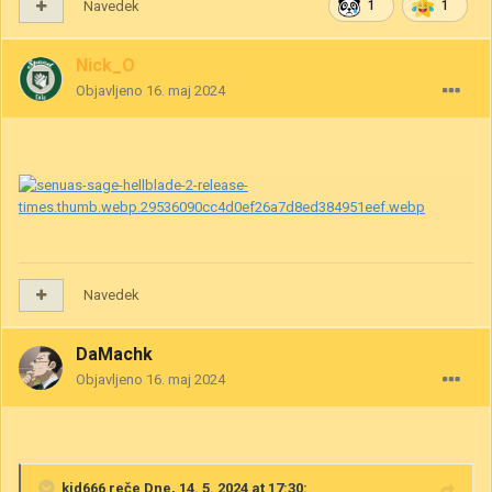
Navedek
1
1
Nick_O
Objavljeno
16. maj 2024
Navedek
DaMachk
Objavljeno
16. maj 2024
kid666
reče Dne, 14. 5. 2024 at 17:30: