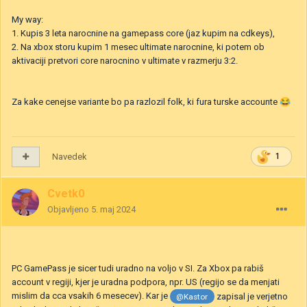
My way:
1. Kupis 3 leta narocnine na gamepass core (jaz kupim na cdkeys),
2. Na xbox storu kupim 1 mesec ultimate narocnine, ki potem ob
aktivaciji pretvori core narocnino v ultimate v razmerju 3:2.
Za kake cenejse variante bo pa razlozil folk, ki fura turske accounte
😂
Navedek
1
Cvetk0
Objavljeno
5. maj 2024
PC GamePass je sicer tudi uradno na voljo v SI. Za Xbox pa rabiš
account v regiji, kjer je uradna podpora, npr. US (regijo se da menjati
mislim da cca vsakih 6 mesecev). Kar je
zapisal je verjetno
@Kastor