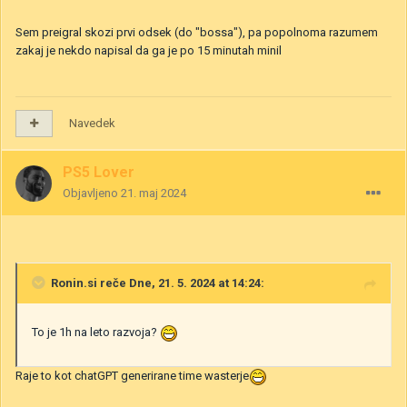
Sem preigral skozi prvi odsek (do "bossa"), pa popolnoma razumem
zakaj je nekdo napisal da ga je po 15 minutah minil
Navedek
PS5 Lover
Objavljeno
21. maj 2024
Ronin.si
reče Dne, 21. 5. 2024 at 14:24:
To je 1h na leto razvoja?
Raje to kot chatGPT generirane time wasterje