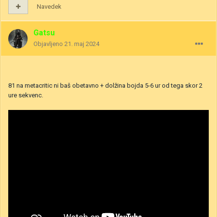
Navedek
Gatsu
Objavljeno
21. maj 2024
81 na metacritic ni baš obetavno + dolžina bojda 5-6 ur od tega skor 2
ure sekvenc.