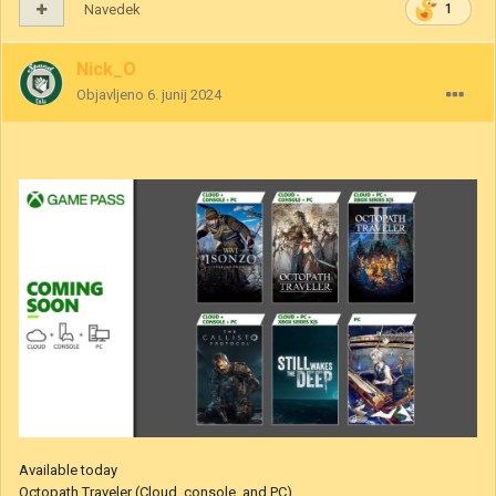
Navedek
1
Nick_O
Objavljeno
6. junij 2024
Available today
Octopath Traveler (Cloud, console, and PC)