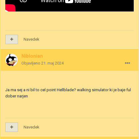
Navedek
Niblonian
Objavljeno
21. maj 2024
Ja ma sej a ni bil to cel point Hellblade? walking simulator ki je baje ful
dober narjen
Navedek