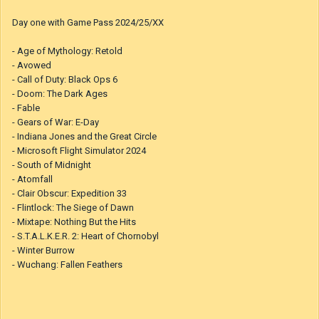
Day one with Game Pass 2024/25/XX
- Age of Mythology: Retold
- Avowed
- Call of Duty: Black Ops 6
- Doom: The Dark Ages
- Fable
- Gears of War: E-Day
- Indiana Jones and the Great Circle
- Microsoft Flight Simulator 2024
- South of Midnight
- Atomfall
- Clair Obscur: Expedition 33
- Flintlock: The Siege of Dawn
- Mixtape: Nothing But the Hits
- S.T.A.L.K.E.R. 2: Heart of Chornobyl
- Winter Burrow
- Wuchang: Fallen Feathers