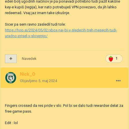
eden bolj ugodnih načinov je pa ponavadi potrebno tudi pazit kakšne
key-e kupiš (regija), ker nato potrebuješ VPN povezavo, da jih lahko
redeemaš. Vsaj jaz imam take izkušnje.
Sicer pa sem ravno zasledil tudi tole:
https://hop.si/2024/05/02/xbox-naj-bi-v-sledecih-treh-mesecih-tudi-
uradno-prisel-v-slovenijo/
Navedek
1
Nick_O
Objavljeno
5. maj 2024
Fingers crossed da res pride v slo. Pol bi se dalo tudi rewardse delat za
free game pass.
Edit : lol