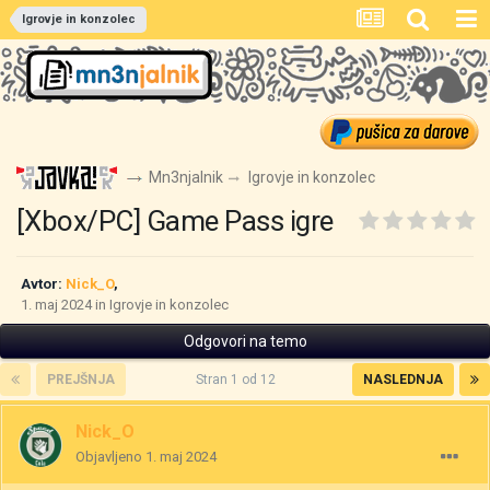
Igrovje in konzolec
Mn3njalnik
Igrovje in konzolec
[Xbox/PC] Game Pass igre
Avtor:
Nick_O
,
1. maj 2024
in
Igrovje in konzolec
Odgovori na temo
PREJŠNJA
Stran 1 od 12
NASLEDNJA
Nick_O
Objavljeno
1. maj 2024