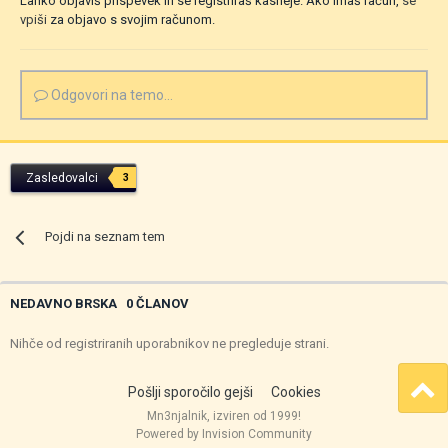
Lahko objaviš prispevek in se registriraš kasneje. Ako imaš račun,
se
vpiši
za objavo s svojim računom.
Odgovori na temo...
Zasledovalci
3
Pojdi na seznam tem
NEDAVNO BRSKA
0 ČLANOV
Nihče od registriranih uporabnikov ne pregleduje strani.
Pošlji sporočilo gejši
Cookies
Mn3njalnik, izviren od 1999!
Powered by Invision Community