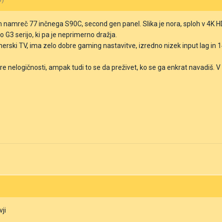
namreč 77 inčnega S90C, second gen panel. Slika je nora, sploh v 4K HDR
vo G3 serijo, ki pa je neprimerno dražja.
erski TV, ima zelo dobre gaming nastavitve, izredno nizek input lag in 14
 nelogičnosti, ampak tudi to se da preživet, ko se ga enkrat navadiš. V
vji