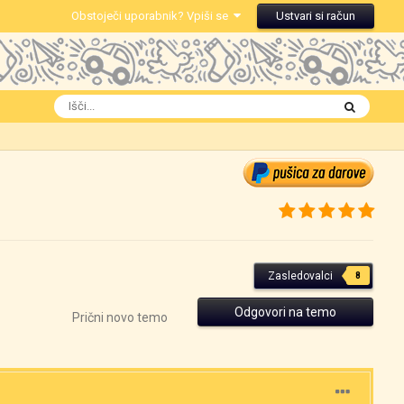
Obstoječi uporabnik? Vpiši se
Ustvari si račun
Zasledovalci
8
Odgovori na temo
Prični novo temo