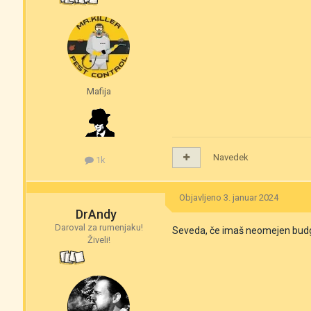
Mafija
Navedek
1k
Objavljeno
3. januar 2024
DrAndy
Daroval za rumenjaku!
Seveda, če imaš neomejen bud
Živeli!