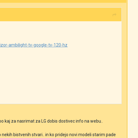
zor-ambilight-tv-google-tv-120-hz
 bo kaj za nasrimat za LG dobis dostivec info na webu..
nekih bistvenih stvari.. in ko pridejo novi modeli starim pade