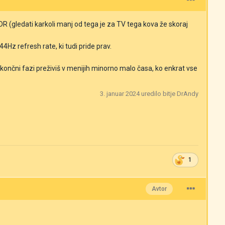
 (gledati karkoli manj od tega je za TV tega kova že skoraj
4Hz refresh rate, ki tudi pride prav.
 končni fazi preživiš v menijih minorno malo časa, ko enkrat vse
3. januar 2024
uredilo bitje DrAndy
1
Avtor