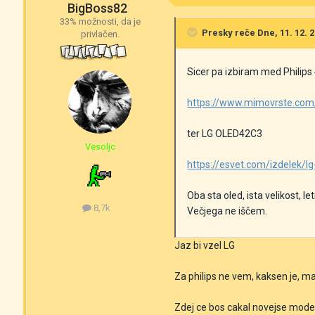
BigBoss82
33% možnosti, da je
Presky
reče Dne, 11. 12. 2
privlačen.
Sicer pa izbiram med Philip
https://www.mimovrste.com/t
ter LG OLED42C3
Vesoljc
https://esvet.com/izdelek/l
Oba sta oled, ista velikost, le
8,7k
Večjega ne iščem.
Jaz bi vzel LG
Za philips ne vem, kaksen je, ma
Zdej ce bos cakal novejse modele