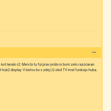
t lanski c2. Meni bi tu ful prav prišlo in bom zelo razočaran
ub2 display. V bistvu bo s zdej LG oled TV imel funkcijo huba..