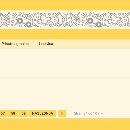
Prisotna gmajna
Lestvica
57
58
59
NASLEDNJA
Stran 54 od 105