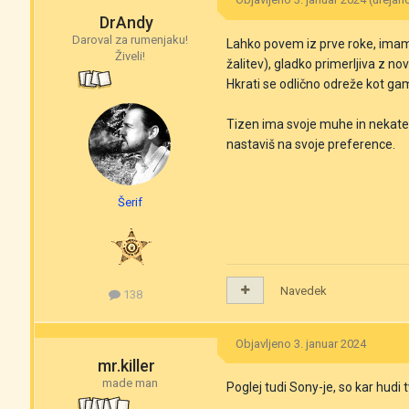
DrAndy
Daroval za rumenjaku!
Lahko povem iz prve roke, imam 
Živeli!
žalitev), gladko primerljiva z no
Hkrati se odlično odreže kot gam
Tizen ima svoje muhe in nekatere
nastaviš na svoje preference.
Šerif
Navedek
138
Objavljeno
3. januar 2024
mr.killer
made man
Poglej tudi Sony-je, so kar hudi t