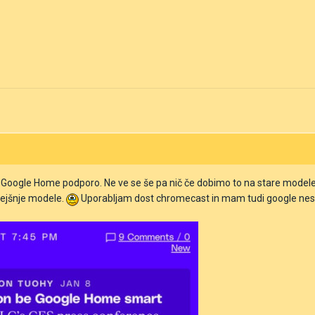
Google Home podporo. Ne ve se še pa nič če dobimo to na stare modele ko
prejšnje modele.
Uporabljam dost chromecast in mam tudi google nest h