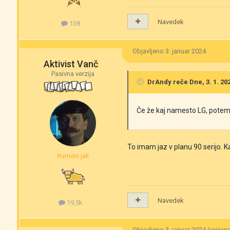
Navedek
138
Objavljeno
3. januar 2024
Aktivist Vanč
Pasivna verzija
DrAndy
reče Dne, 3. 1. 202
Če že kaj namesto LG, potem 
To imam jaz v planu 90 serijo. K
Rumeni jak
Navedek
19,5k
Objavljeno
3. januar 2024
(urejan