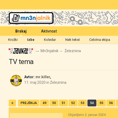
Brskaj
Aktivnost
Krožki
Izbe
Koledar
Nek tekst
Celotna ekipa
Mn3njalnik
Železnina
TV tema
Avtor:
mr.killer
,
11. maj 2020
in
Železnina
PREJŠNJA
49
50
51
52
53
54
55
56
Objavljeno
2. januar 2024