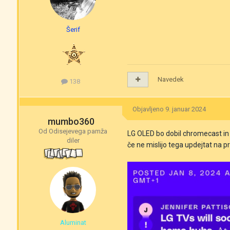
Šerif
Navedek
138
Objavljeno
9. januar 2024
mumbo360
Od Odisejevega pamža
LG OLED bo dobil chromecast in 
diler
če ne mislijo tega updejtat na 
Aluminat