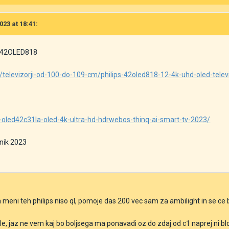
023 at 18:41:
s 42OLED818
elevizorji-od-100-do-109-cm/philips-42oled818-12-4k-uhd-oled-televi
g-oled42c31la-oled-4k-ultra-hd-hdrwebos-thinq-ai-smart-tv-2023/
tnik 2023
 meni teh philips niso ql, pomoje das 200 vec sam za ambilight in se ce
, jaz ne vem kaj bo boljsega ma ponavadi oz do zdaj od c1 naprej ni blo 