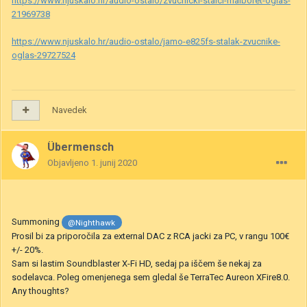
https://www.njuskalo.hr/audio-ostalo/zvucnicki-stalci-malboret-oglas-
21969738
https://www.njuskalo.hr/audio-ostalo/jamo-e825fs-stalak-zvucnike-
oglas-29727524
Navedek
Übermensch
Objavljeno
1. junij 2020
Summoning
@Nighthawk
Prosil bi za priporočila za external DAC z RCA jacki za PC, v rangu 100€
+/- 20%.
Sam si lastim Soundblaster X-Fi HD, sedaj pa iščem še nekaj za
sodelavca. Poleg omenjenega sem gledal še TerraTec Aureon XFire8.0.
Any thoughts?