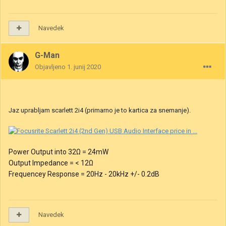
Navedek
G-Man
Objavljeno
1. junij 2020
Jaz uprabljam scarlett 2i4 (primarno je to kartica za snemanje).
Power Output into 32Ω = 24mW
Output Impedance = < 12Ω
Frequencey Response = 20Hz - 20kHz +/- 0.2dB
Navedek