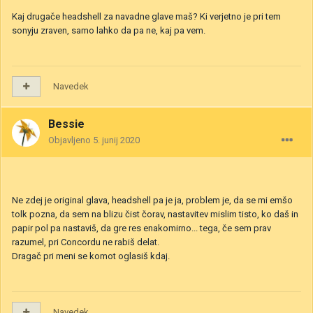
Kaj drugače headshell za navadne glave maš? Ki verjetno je pri tem
sonyju zraven, samo lahko da pa ne, kaj pa vem.
Navedek
Bessie
Objavljeno
5. junij 2020
Ne zdej je original glava, headshell pa je ja, problem je, da se mi emšo
tolk pozna, da sem na blizu čist čorav, nastavitev mislim tisto, ko daš in
papir pol pa nastaviš, da gre res enakomirno... tega, če sem prav
razumel, pri Concordu ne rabiš delat.
Dragač pri meni se komot oglasiš kdaj.
Navedek