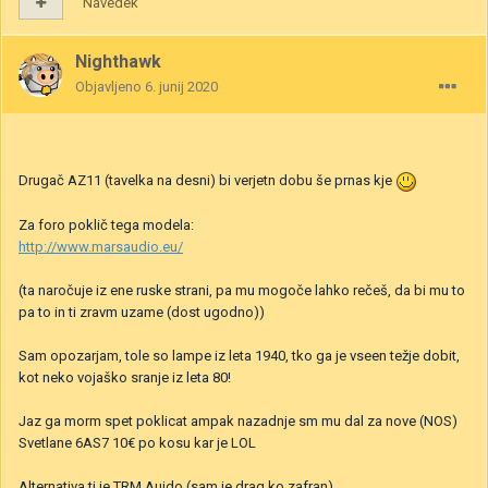
Navedek
Nighthawk
Objavljeno
6. junij 2020
Drugač AZ11 (tavelka na desni) bi verjetn dobu še prnas kje
Za foro poklič tega modela:
http://www.marsaudio.eu/
(ta naročuje iz ene ruske strani, pa mu mogoče lahko rečeš, da bi mu to
pa to in ti zravm uzame (dost ugodno))
Sam opozarjam, tole so lampe iz leta 1940, tko ga je vseen težje dobit,
kot neko vojaško sranje iz leta 80!
Jaz ga morm spet poklicat ampak nazadnje sm mu dal za nove (NOS)
Svetlane 6AS7 10€ po kosu kar je LOL
Alternativa ti je TRM Auido (sam je drag ko zafran).