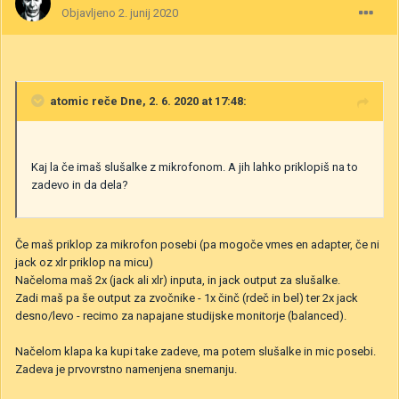
Objavljeno
2. junij 2020
atomic
reče Dne, 2. 6. 2020 at 17:48:
Kaj la če imaš slušalke z mikrofonom. A jih lahko priklopiš na to
zadevo in da dela?
Če maš priklop za mikrofon posebi (pa mogoče vmes en adapter, če ni
jack oz xlr priklop na micu)
Načeloma maš 2x (jack ali xlr) inputa, in jack output za slušalke.
Zadi maš pa še output za zvočnike - 1x činč (rdeč in bel) ter 2x jack
desno/levo - recimo za napajane studijske monitorje (balanced).
Načelom klapa ka kupi take zadeve, ma potem slušalke in mic posebi.
Zadeva je prvovrstno namenjena snemanju.