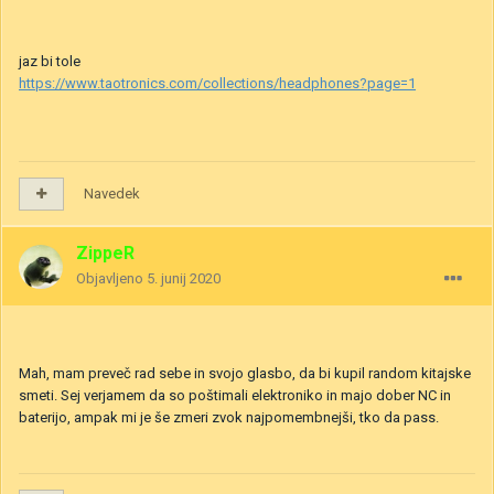
jaz bi tole
https://www.taotronics.com/collections/headphones?page=1
Navedek
ZippeR
Objavljeno
5. junij 2020
Mah, mam preveč rad sebe in svojo glasbo, da bi kupil random kitajske
smeti. Sej verjamem da so poštimali elektroniko in majo dober NC in
baterijo, ampak mi je še zmeri zvok najpomembnejši, tko da pass.