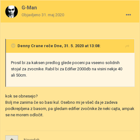
G-Man
Objavljeno
31. maj 2020
Denny Crane
reče Dne, 31. 5. 2020 at 13:08:
Prosil bi za kaksen predlog glede poceni pa vseeno solidnih
stojal za zvocnike. Rabil bi za Edifier 2000db na visini nekje 40
ali 50cm.
kok se obnesejo?
Bolj me zanima če so basi kul. Osebno mi je všeč da je zadeva
podkrepljena z basom, pa gledam edifier zvočnike že neki cajta, ampak
se ne morem odločit.
Navedek