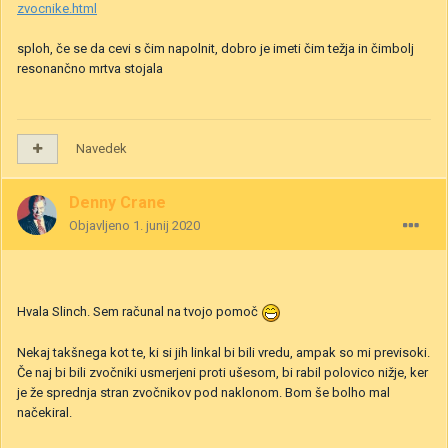
zvocnike.html
sploh, če se da cevi s čim napolnit, dobro je imeti čim težja in čimbolj
resonančno mrtva stojala
Navedek
Denny Crane
Objavljeno
1. junij 2020
Hvala Slinch. Sem računal na tvojo pomoč
Nekaj takšnega kot te, ki si jih linkal bi bili vredu, ampak so mi previsoki.
Če naj bi bili zvočniki usmerjeni proti ušesom, bi rabil polovico nižje, ker
je že sprednja stran zvočnikov pod naklonom. Bom še bolho mal
načekiral.