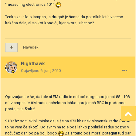
"measuring electronics 101"
Tenks za info o lampah, a drugač je šansa da po tolkih letih vseeno
kakšna dela, al so kot kondiči, kjer skoraj ziher ne?
Navedek
Nighthawk
Objavljeno
6. junij 2020
Opozarjam te še, da tole ni FM radio in ne boš mogu sprejemat 88 - 108
mhz ampak je AM radio, načeloma lahko sprejemaš BBC in podobne
postaje na 5mhz!
918 Khz so ti skinl, mislm da je še na 673 khz nek slovenski radio (pa še
to ne vem če skoz). Uglavnm na tole boš lahko poslušal radije pozno v
noč, čez dan bo pa bolj bogo
Za anteno boš moral potegnit tud par