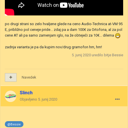
po drugi strani so zelo hvaljene glede na ceno Audio-Technica at-VM 95
E, približno pol ceneje pride... zdaj pa a dam 100€ za Ortofona, al za pol
cene AT ali pa samo zamenjam iglo, na že obteječi za 10€... dilema
zadnja varianta je pa da kupim nov/drug gramofon hm, hm!
5. junij 2020
uredilo bitje Bessie
Navedek
Slinch
Objavljeno
5. junij 2020
@Bessie