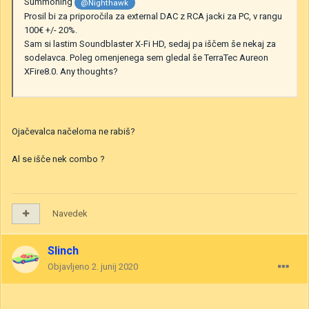
Summoning
@Nighthawk
Prosil bi za priporočila za external DAC z RCA jacki za PC, v rangu
100€ +/- 20%.
Sam si lastim Soundblaster X-Fi HD, sedaj pa iščem še nekaj za
sodelavca. Poleg omenjenega sem gledal še TerraTec Aureon
XFire8.0. Any thoughts?
Ojačevalca načeloma ne rabiš?
Al se išče nek combo ?
Navedek
Slinch
Objavljeno
2. junij 2020