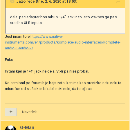
Jazo
reče Dne, 2. 6. 2020 at 18:03:
dela. pac adapter bos rabu v 1/4" jack in to je to vtaknes ga pa v
sredino XLR inputa
Jest imam tole
https://www.native-
instruments.com/en/products/komplete/audio-interfaces/komplete-
audio-1-audio-2/
Enko
In tam kjer je 1/4" jack ne dela. V xlr pa nise probal.
Ko sem bral po forumih je bajs zato, ker ima kao prenizko neki neki ta
microfon od slušalk in bi rabil neki neki, da to ojjaca
Navedek
G-Man