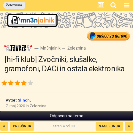
Železnina
Mn3njalnik
Železnina
[hi-fi klub] Zvočniki, slušalke,
gramofoni, DACi in ostala elektronika
Avtor:
Slinch
,
7. maj 2020
in
Železnina
Odgovori na temo
PREJŠNJA
Stran 4 od 88
NASLEDNJA