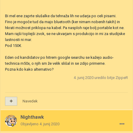
Bi mel ene zaprte slušalke da tehnaža lih ne udarja po celi pisarni.
Fino je mogoče tud da majo bluetooth (ker nimam nobenih takih) in
hkrati možnost priklopa na kabel. Pa nasploh raje bolj portable kot ne.
Mam rajši toplejši zvok, se ne ukvarjam s produkcijo in mi za studijske
lastnosti ni mar.
Pod 150€.
Eden od kandidatov po hitrem google searchu se kažejo audio-
technica m50x, o njih sm že velik slišal in se zdijo primerne.
Pozna kdo kako alternativo?
4. junij 2020
uredilo bitje ZippeR
Navedek
Nighthawk
Objavljeno
4. junij 2020