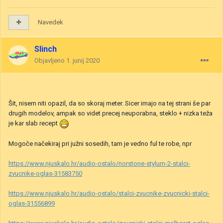
Navedek
Slinch
Objavljeno
1. junij 2020
Šit, nisem niti opazil, da so skoraj meter. Sicer imajo na tej strani še par
drugih modelov, ampak so videt precej neuporabna, steklo + nizka teža
je kar slab recept
Mogoče načekiraj pri južni sosedih, tam je vedno ful te robe, npr
https://www.njuskalo.hr/audio-ostalo/norstone-stylum-2-stalci-
zvucnike-oglas-31583750
https://www.njuskalo.hr/audio-ostalo/stalci-zvucnike-zvucnicki-stalci-
oglas-31556899