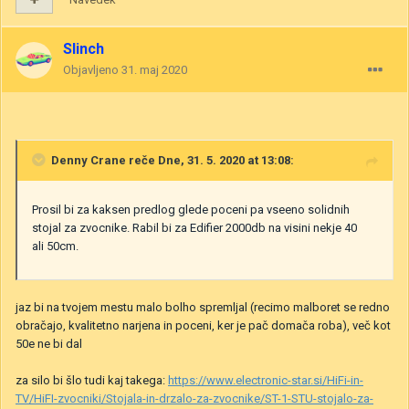
Slinch
Objavljeno
31. maj 2020
Denny Crane
reče Dne, 31. 5. 2020 at 13:08:
Prosil bi za kaksen predlog glede poceni pa vseeno solidnih
stojal za zvocnike. Rabil bi za Edifier 2000db na visini nekje 40
ali 50cm.
jaz bi na tvojem mestu malo bolho spremljal (recimo malboret se redno
obračajo, kvalitetno narjena in poceni, ker je pač domača roba), več kot
50e ne bi dal
za silo bi šlo tudi kaj takega:
https://www.electronic-star.si/HiFi-in-
TV/HiFI-zvocniki/Stojala-in-drzalo-za-zvocnike/ST-1-STU-stojalo-za-