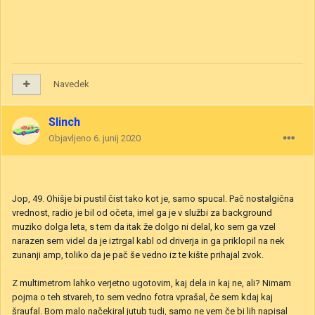
Navedek
Slinch
Objavljeno
6. junij 2020
Jop, 49. Ohišje bi pustil čist tako kot je, samo spucal. Pač nostalgična
vrednost, radio je bil od očeta, imel ga je v službi za background
muziko dolga leta, s tem da itak že dolgo ni delal, ko sem ga vzel
narazen sem videl da je iztrgal kabl od driverja in ga priklopil na nek
zunanji amp, toliko da je pač še vedno iz te kište prihajal zvok.
Z multimetrom lahko verjetno ugotovim, kaj dela in kaj ne, ali? Nimam
pojma o teh stvareh, to sem vedno fotra vprašal, če sem kdaj kaj
šraufal. Bom malo načekiral jutub tudi, samo ne vem če bi lih napisal