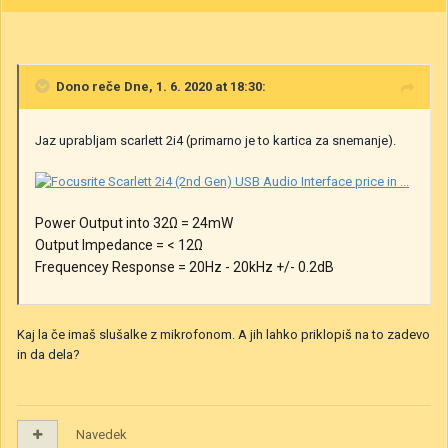
Dono
reče Dne, 1. 6. 2020 at 18:30:
Jaz uprabljam scarlett 2i4 (primarno je to kartica za snemanje).
Power Output into 32Ω = 24mW
Output Impedance = < 12Ω
Frequencey Response = 20Hz - 20kHz +/- 0.2dB
Kaj la če imaš slušalke z mikrofonom. A jih lahko priklopiš na to zadevo
in da dela?
Navedek