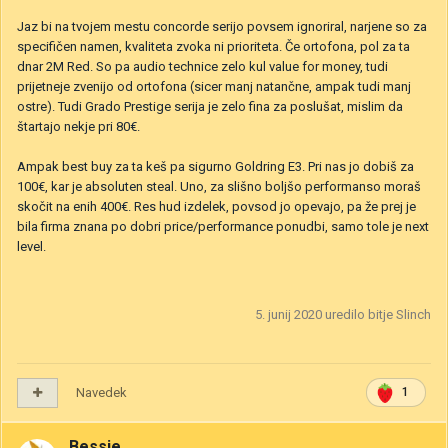
Jaz bi na tvojem mestu concorde serijo povsem ignoriral, narjene so za
specifičen namen, kvaliteta zvoka ni prioriteta. Če ortofona, pol za ta
dnar 2M Red. So pa audio technice zelo kul value for money, tudi
prijetneje zvenijo od ortofona (sicer manj natančne, ampak tudi manj
ostre). Tudi Grado Prestige serija je zelo fina za poslušat, mislim da
štartajo nekje pri 80€.
Ampak best buy za ta keš pa sigurno Goldring E3. Pri nas jo dobiš za
100€, kar je absoluten steal. Uno, za slišno boljšo performanso moraš
skočit na enih 400€. Res hud izdelek, povsod jo opevajo, pa že prej je
bila firma znana po dobri price/performance ponudbi, samo tole je next
level.
5. junij 2020
uredilo bitje Slinch
Navedek
1
Bessie