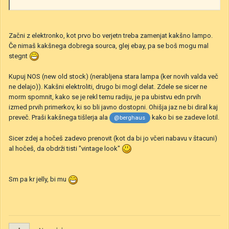
Začni z elektronko, kot prvo bo verjetn treba zamenjat kakšno lampo.
Če nimaš kakšnega dobrega sourca, glej ebay, pa se boš mogu mal
stegnt
Kupuj NOS (new old stock) (nerabljena stara lampa (ker novih valda več
ne delajo)). Kakšni elektroliti, drugo bi mogl delat. Zdele se sicer ne
morm spomnit, kako se je rekl temu radiju, je pa ubistvu edn prvih
izmed prvih primerkov, ki so bli javno dostopni. Ohišja jaz ne bi diral kaj
preveč. Praši kakšnega tišlerja ala
kako bi se zadeve lotil.
@berghaus
Sicer zdej a hočeš zadevo prenovit (kot da bi jo včeri nabavu v štacuni)
al hočeš, da obdrži tisti "vintage look"
Sm pa kr jelly, bi mu