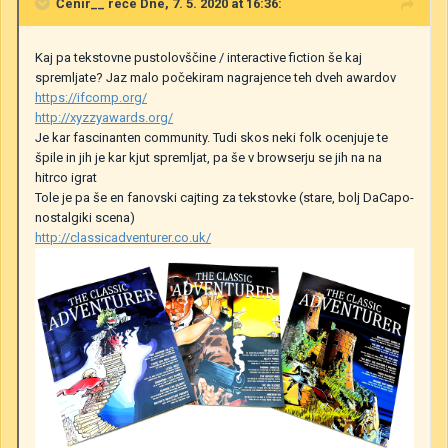
Čenir__
reče Dne, 7. 5. 2020 at 16:36:
Kaj pa tekstovne pustolovščine / interactive fiction še kaj
spremljate? Jaz malo počekiram nagrajence teh dveh awardov
https://ifcomp.org/
http://xyzzyawards.org/
Je kar fascinanten community. Tudi skos neki folk ocenjuje te
špile in jih je kar kjut spremljat, pa še v browserju se jih na na
hitrco igrat
Tole je pa še en fanovski cajting za tekstovke (stare, bolj DaCapo-
nostalgiki scena)
http://classicadventurer.co.uk/