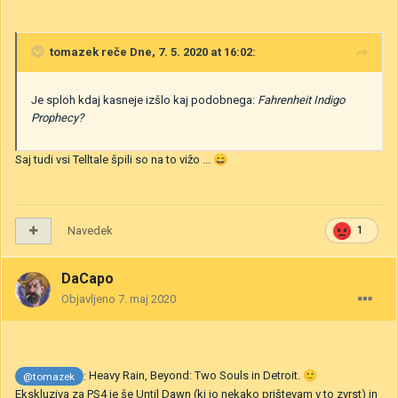
tomazek
reče Dne, 7. 5. 2020 at 16:02:
Je sploh kdaj kasneje izšlo kaj podobnega:
Fahrenheit
Indigo
Prophecy?
Saj tudi vsi Telltale špili so na to vižo ...
😄
Navedek
1
DaCapo
Objavljeno
7. maj 2020
:
Heavy Rain, Beyond: Two Souls in Detroit.
🙂
@tomazek
Ekskluziva za PS4 je še Until Dawn (ki jo nekako prištevam v to zvrst) in