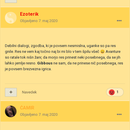
Ezoterik
Objavljeno
7. maj 2020
Debilni dialogi, zgodba, ki je povsem nesmislna, uganke so pa res
gnile. Res ne vem kaj točno naj bi mi blo v tem špilu všeč
😄
Avanture
so ratale tok nišn žanr, da morjo res prinest neki posebnega, da se jih
lahko jemlje resno.
Gibbous
ne sam, da ne prinese nič posebnega, res
je povsem brezvezna igrica.
Navedek
1
ĆAMIR
Objavljeno
7. maj 2020