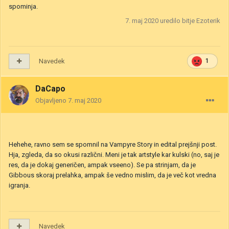
spominja.
7. maj 2020
uredilo bitje Ezoterik
Navedek
1
DaCapo
Objavljeno
7. maj 2020
Hehehe, ravno sem se spomnil na Vampyre Story in edital prejšnji post.
Hja, zgleda, da so okusi različni. Meni je tak artstyle kar kulski (no, saj je
res, da je dokaj generičen, ampak vseeno). Se pa strinjam, da je
Gibbous skoraj prelahka, ampak še vedno mislim, da je več kot vredna
igranja.
Navedek