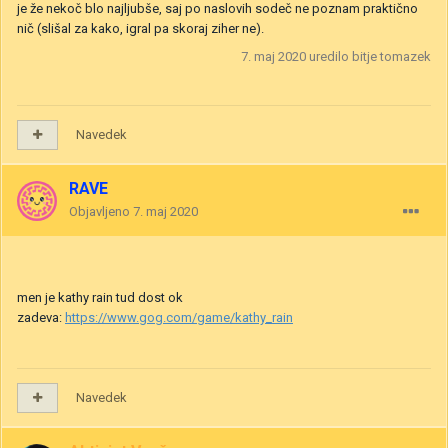
je že nekoč blo najljubše, saj po naslovih sodeč ne poznam praktično
nič (slišal za kako, igral pa skoraj ziher ne).
7. maj 2020
uredilo bitje tomazek
Navedek
RAVE
Objavljeno
7. maj 2020
men je kathy rain tud dost ok
zadeva:
https://www.gog.com/game/kathy_rain
Navedek