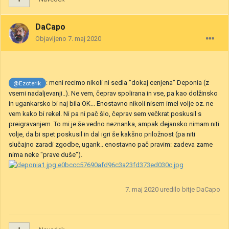
DaCapo
Objavljeno
7. maj 2020
: meni recimo nikoli ni sedla "dokaj cenjena" Deponia (z
@Ezoterik
vsemi nadaljevanji..). Ne vem, čeprav spolirana in vse, pa kao dolžinsko
in ugankarsko bi naj bila OK... Enostavno nikoli nisem imel volje oz. ne
vem kako bi rekel. Ni pa ni pač šlo, čeprav sem večkrat poskusil s
preigravanjem. To mi je še vedno neznanka, ampak dejansko nimam niti
volje, da bi spet poskusil in dal igri še kakšno priložnost (pa niti
slučajno zaradi zgodbe, ugank.. enostavno pač pravim: zadeva zame
nima neke "prave duše").
7. maj 2020
uredilo bitje DaCapo