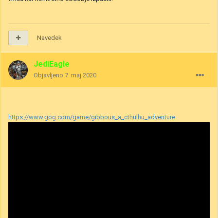
Navedek
JediEagle
Objavljeno
7. maj 2020
https://www.gog.com/game/gibbous_a_cthulhu_adventure