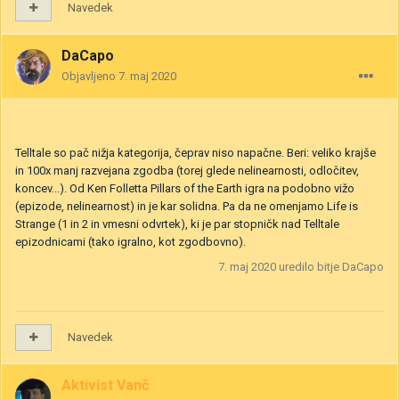
Navedek
DaCapo
Objavljeno
7. maj 2020
Telltale so pač nižja kategorija, čeprav niso napačne. Beri: veliko krajše
in 100x manj razvejana zgodba (torej glede nelinearnosti, odločitev,
koncev...). Od Ken Folletta Pillars of the Earth igra na podobno vižo
(epizode, nelinearnost) in je kar solidna. Pa da ne omenjamo Life is
Strange (1 in 2 in vmesni odvrtek), ki je par stopničk nad Telltale
epizodnicami (tako igralno, kot zgodbovno).
7. maj 2020
uredilo bitje DaCapo
Navedek
Aktivist Vanč