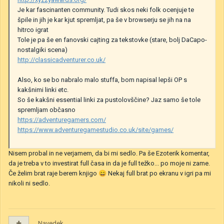
Je kar fascinanten community. Tudi skos neki folk ocenjuje te
špile in jih je kar kjut spremljat, pa še v browserju se jih na na
hitrco igrat
Tole je pa še en fanovski cajting za tekstovke (stare, bolj DaCapo-
nostalgiki scena)
http://classicadventurer.co.uk/
Also, ko se bo nabralo malo stuffa, bom napisal lepši OP s
kakšnimi linki etc.
So še kakšni essential linki za pustolovščine? Jaz samo še tole
spremljam občasno
https://adventuregamers.com/
https://www.adventuregamestudio.co.uk/site/games/
Nisem probal in ne verjamem, da bi mi sedlo. Pa še Ezoterik komentar,
da je treba v to investirat full časa in da je full težko... po moje ni zame.
Če želim brat raje berem knjigo
😄
Nekaj full brat po ekranu v igri pa mi
nikoli ni sedlo.
Navedek