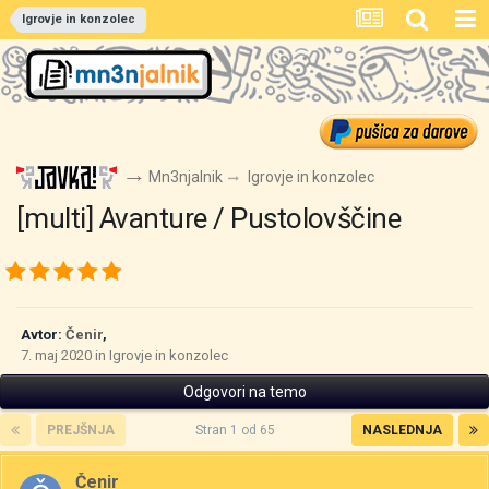
Igrovje in konzolec
Mn3njalnik
Igrovje in konzolec
[multi] Avanture / Pustolovščine
Avtor:
Čenir
,
7. maj 2020
in
Igrovje in konzolec
Odgovori na temo
PREJŠNJA
Stran 1 od 65
NASLEDNJA
Čenir