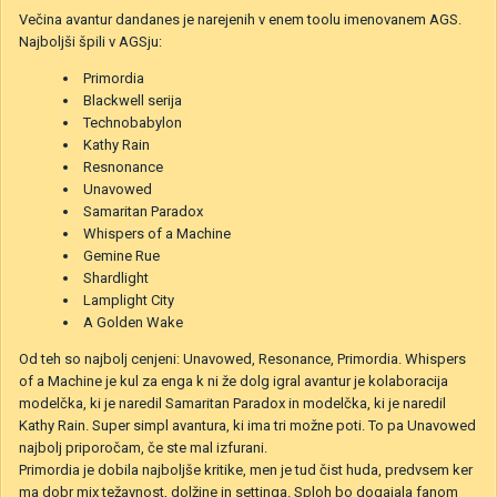
Večina avantur dandanes je narejenih v enem toolu imenovanem AGS.
Najboljši špili v AGSju:
Primordia
Blackwell serija
Technobabylon
Kathy Rain
Resnonance
Unavowed
Samaritan Paradox
Whispers of a Machine
Gemine Rue
Shardlight
Lamplight City
A Golden Wake
Od teh so najbolj cenjeni: Unavowed, Resonance, Primordia. Whispers
of a Machine je kul za enga k ni že dolg igral avantur je kolaboracija
modelčka, ki je naredil Samaritan Paradox in modelčka, ki je naredil
Kathy Rain. Super simpl avantura, ki ima tri možne poti. To pa Unavowed
najbolj priporočam, če ste mal izfurani.
Primordia je dobila najboljše kritike, men je tud čist huda, predvsem ker
ma dobr mix težavnost, dolžine in settinga. Sploh bo dogajala fanom