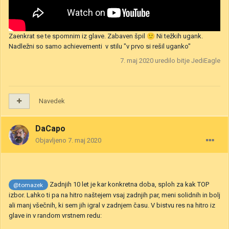
Zaenkrat se te spomnim iz glave. Zabaven špil
🙂
Ni težkih ugank.
Nadležni so samo achievementi v stilu "v prvo si rešil uganko"
7. maj 2020
uredilo bitje JediEagle
Navedek
DaCapo
Objavljeno
7. maj 2020
Zadnjih 10 let je kar konkretna doba, sploh za kak TOP
@tomazek
izbor. Lahko ti pa na hitro naštejem vsaj zadnjih par, meni solidnih in bolj
ali manj všečnih, ki sem jih igral v zadnjem času. V bistvu res na hitro iz
glave in v random vrstnem redu: