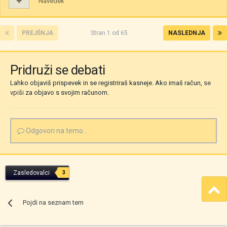
Navedek
PREJŠNJA
Stran 1 od 65
NASLEDNJA
Pridruži se debati
Lahko objaviš prispevek in se registriraš kasneje. Ako imaš račun,
se
vpiši
za objavo s svojim računom.
Odgovori na temo...
Zasledovalci
3
Pojdi na seznam tem