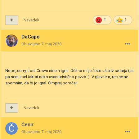
Navedek
1
1
DaCapo
Objavljeno
7. maj 2020
Nope, sorry, Lost Crown nisem igral. Očitno mi je čisto ušla iz radarja (ali
pa sem imel takrat neko avanturistično pavzo
:)
V glavnem, res se ne
spomnim, da bi jo igral. Čimprej poročaj!
Navedek
Čenir
Objavljeno
7. maj 2020