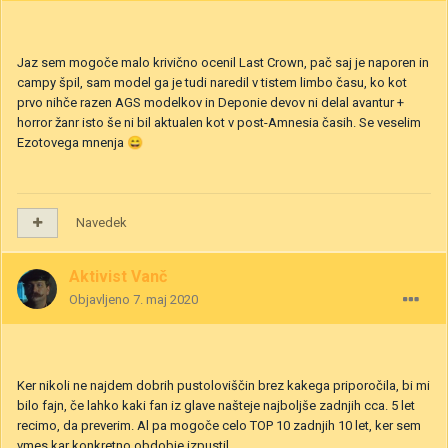
Jaz sem mogoče malo krivično ocenil Last Crown, pač saj je naporen in
campy špil, sam model ga je tudi naredil v tistem limbo času, ko kot
prvo nihče razen AGS modelkov in Deponie devov ni delal avantur +
horror žanr isto še ni bil aktualen kot v post-Amnesia časih. Se veselim
Ezotovega mnenja
😄
Navedek
Aktivist Vanč
Objavljeno
7. maj 2020
Ker nikoli ne najdem dobrih pustoloviščin brez kakega priporočila, bi mi
bilo fajn, če lahko kaki fan iz glave našteje najboljše zadnjih cca. 5 let
recimo, da preverim. Al pa mogoče celo TOP 10 zadnjih 10 let, ker sem
vmes kar konkretno obdobje izpustil.