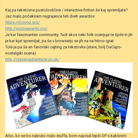
Kaj pa tekstovne pustolovščine / interactive fiction še kaj spremljate?
Jaz malo počekiram nagrajence teh dveh awardov
https://ifcomp.org/
http://xyzzyawards.org/
Je kar fascinanten community. Tudi skos neki folk ocenjuje te špile in jih
je kar kjut spremljat, pa še v browserju se jih na na hitrco igrat
Tole je pa še en fanovski cajting za tekstovke (stare, bolj DaCapo-
nostalgiki scena)
http://classicadventurer.co.uk/
Also, ko se bo nabralo malo stuffa, bom napisal lepši OP s kakšnimi