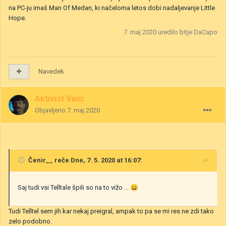
na PC-ju imaš Man Of Medan, ki načeloma letos dobi nadaljevanje Little
Hope.
7. maj 2020
uredilo bitje DaCapo
Navedek
Aktivist Vanč
Objavljeno
7. maj 2020
Čenir__
reče Dne, 7. 5. 2020 at 16:07:
Saj tudi vsi Telltale špili so na to vižo ...
😄
Tudi Telltel sem jih kar nekaj preigral, ampak to pa se mi res ne zdi tako
zelo podobno.