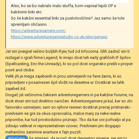
Also, ko se bo nabralo malo stuffa, bom napisal lepši OP s
kakšnimi linki etc.
So še kakšni essential linki za pustolovščine? Jaz samo še tole
spremljam občasno
https://adventuregamers.com/
https://www.adventuregamestudio.co.uk/site/games/
Jst sm preigral večino boljših IFjev, tud od Infocoma. Glih zadnič sm ti
razlagal o igrah firme Legend, ki imajo dost teh early grafičnih IF špilov
(Spellcasting, Eric the Unready), ki so pol dost organsko prešli v proper
point and clicke.
Velik jih je mega zajebanih in prou usmerjenih na fane žanra, ki so
pripravljeni v posamezen špil vložit na desetine ur. Dostkrat se lahk
zajebeš itd.
Drugač jst večinoma čekiram adventuregamers in pa kakšne forume, na
dost stvari sm tud direktno naročen. Adventuregamers je kul, ker so zlo
fanovsko usmerjeni, sam so njihovi reviewi dostkrat precej pristranski -
predvsem se gre za okus opisovalca, malce manj za neke realne
pripombe, kar tud prostodušno priznajo. Tko da kar oni pohvaljo al pa
zdisajo velikrat ni reprezentativen vzorec. Predvsem jim dogajajo
mehanično zanimive avanture s fajn puzzli.
Se strinjam, da je pač dost deviantno mnenje, sej sm to
@DaCapo