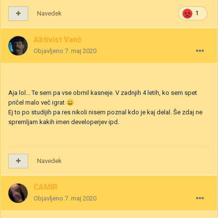
Navedek
1
Aktivist Vanč
Objavljeno
7. maj 2020
Aja lol... Te sem pa vse obrnil kasneje. V zadnjih 4 letih, ko sem spet
pričel malo več igrat
😄
Ej to po studijih pa res nikoli nisem poznal kdo je kaj delal. Še zdaj ne
spremljam kakih imen developerjev ipd.
Navedek
ĆAMIR
Objavljeno
7. maj 2020