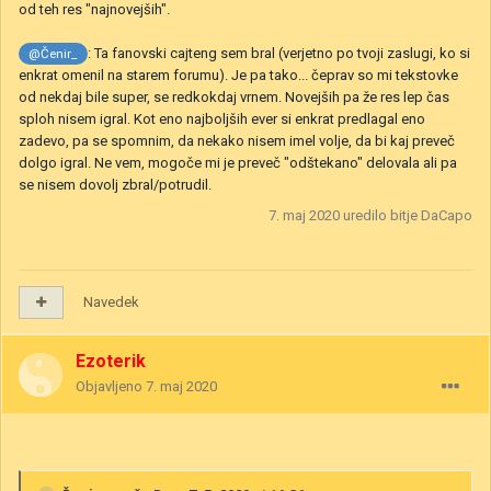
od teh res "najnovejših".
: Ta fanovski cajteng sem bral (verjetno po tvoji zaslugi, ko si
@Čenir_
enkrat omenil na starem forumu). Je pa tako... čeprav so mi tekstovke
od nekdaj bile super, se redkokdaj vrnem. Novejših pa že res lep čas
sploh nisem igral. Kot eno najboljših ever si enkrat predlagal eno
zadevo, pa se spomnim, da nekako nisem imel volje, da bi kaj preveč
dolgo igral. Ne vem, mogoče mi je preveč "odštekano" delovala ali pa
se nisem dovolj zbral/potrudil.
7. maj 2020
uredilo bitje DaCapo
Navedek
Ezoterik
Objavljeno
7. maj 2020