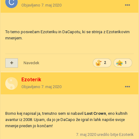
Objavljeno
7. maj 2020
To temo posvečam Ezoteriku in DaCapotu, ki se strinja z Ezoterikovim
mnenjem.
Navedek
2
1
Ezoterik
Objavljeno
7. maj 2020
Bomo kej napisal ja, trenutno sem si nabavil
Lost Crown
, eno kultnih
avantur iz 2008. Upam, da jo je DaCapo že igral in lahk napiše svoje
mnenje preden jo končam!
7. maj 2020
uredilo bitje Ezoterik