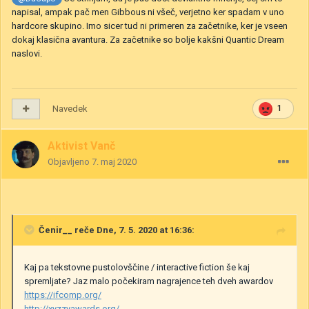
napisal, ampak pač men Gibbous ni všeč, verjetno ker spadam v uno
hardcore skupino. Imo sicer tud ni primeren za začetnike, ker je vseen
dokaj klasična avantura. Za začetnike so bolje kakšni Quantic Dream
naslovi.
Navedek
1
Aktivist Vanč
Objavljeno
7. maj 2020
Čenir__
reče Dne, 7. 5. 2020 at 16:36:
Kaj pa tekstovne pustolovščine / interactive fiction še kaj
spremljate? Jaz malo počekiram nagrajence teh dveh awardov
https://ifcomp.org/
http://xyzzyawards.org/