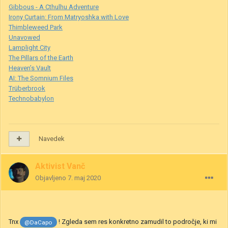
Gibbous - A Cthulhu Adventure
Irony Curtain: From Matryoshka with Love
Thimbleweed Park
Unavowed
Lamplight City
The Pillars of the Earth
Heaven’s Vault
AI: The Somnium Files
Trüberbrook
Technobabylon
Navedek
Aktivist Vanč
Objavljeno
7. maj 2020
Tnx
! Zgleda sem res konkretno zamudil to področje, ki mi
@DaCapo