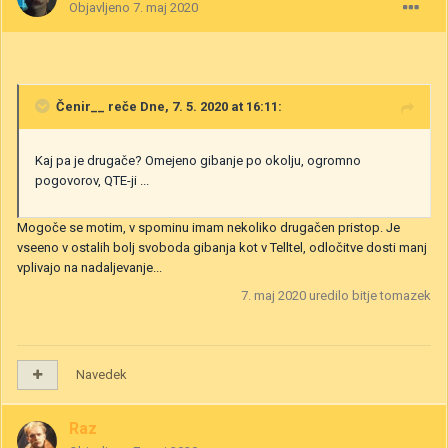
Objavljeno
7. maj 2020
Čenir__
reče Dne, 7. 5. 2020 at 16:11:
Kaj pa je drugače? Omejeno gibanje po okolju, ogromno
pogovorov, QTE-ji ...
Mogoče se motim, v spominu imam nekoliko drugačen pristop. Je
vseeno v ostalih bolj svoboda gibanja kot v Telltel, odločitve dosti manj
vplivajo na nadaljevanje...
7. maj 2020
uredilo bitje tomazek
Navedek
Raz