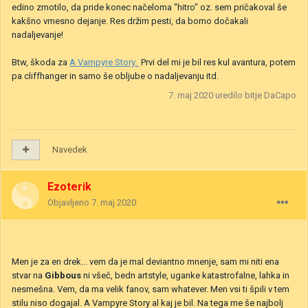
edino zmotilo, da pride konec načeloma "hitro" oz. sem pričakoval še
kakšno vmesno dejanje. Res držim pesti, da bomo dočakali
nadaljevanje!
Btw, škoda za
A Vampyre Story.
Prvi del mi je bil res kul avantura, potem
pa cliffhanger in samo še obljube o nadaljevanju itd.
7. maj 2020
uredilo bitje DaCapo
Navedek
Ezoterik
Objavljeno
7. maj 2020
Men je za en drek... vem da je mal deviantno mnenje, sam mi niti ena
stvar na
Gibbous
ni všeč, bedn artstyle, uganke katastrofalne, lahka in
nesmešna. Vem, da ma velik fanov, sam whatever. Men vsi ti špili v tem
stilu niso dogajal. A Vampyre Story al kaj je bil. Na tega me še najbolj