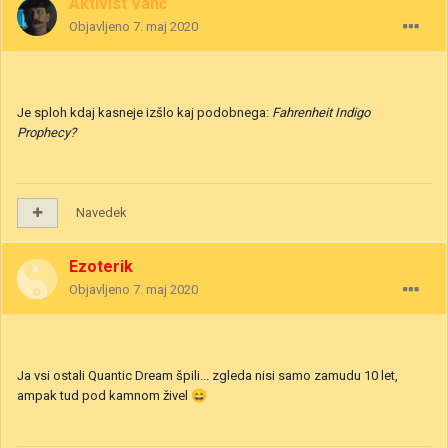
Aktivist Vanč
Objavljeno
7. maj 2020
Je sploh kdaj kasneje izšlo kaj podobnega:
Fahrenheit
Indigo
Prophecy?
Navedek
Ezoterik
Objavljeno
7. maj 2020
Ja vsi ostali Quantic Dream špili... zgleda nisi samo zamudu 10 let,
ampak tud pod kamnom živel
😄