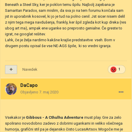
Beneath a Steel Sky, ker je poklon temu špilu. Najbolj zajebana je
Samaritan Paradox, sam mislim, da sva jo na tem forumu končala sam
jst in uporabnik kosovel, ki jo je tud na polno cenil. Jst sicer nisem delil
z njim tega mega navdušenja, frankly, ker špil zgleda kot kup dreka (res
ubog art ma), ampak ene uganke so preprosto genialne. Če greste to
igrat, ne googlat rešitev.
Lahk, če je želja nardimo kakšne krajše predstavitve vseh. Bom v
drugem postu opisal še vse NE-AGS špile, ki so vredni igranja.
Navedek
1
DaCapo
Objavljeno
7. maj 2020
Vsekakor je
Gibbous - A Cthulhu Adventure
must play. Gre za zelo
spolirano novodobno zadevo z dobrimi ugankami in veliko všečnega
humorja, grafični stil pa je dejansko čisto LucasArtsov. Mogoče me je