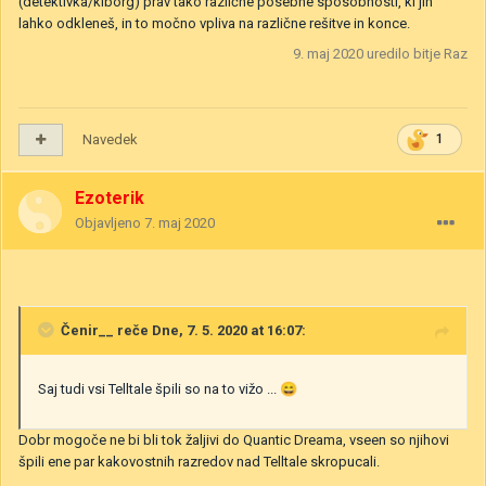
(detektivka/kiborg) prav tako različne posebne sposobnosti, ki jih
lahko odkleneš, in to močno vpliva na različne rešitve in konce.
9. maj 2020
uredilo bitje Raz
Navedek
1
Ezoterik
Objavljeno
7. maj 2020
Čenir__
reče Dne, 7. 5. 2020 at 16:07:
Saj tudi vsi Telltale špili so na to vižo ...
😄
Dobr mogoče ne bi bli tok žaljivi do Quantic Dreama, vseen so njihovi
špili ene par kakovostnih razredov nad Telltale skropucali.