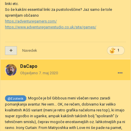
linki etc.
So še kakšni essential linki za pustolovščine? Jaz samo še tole
spremljam občasno
https://adventuregamers.com/
https://www.adventuregamestudio.co.uk/site/games/
Navedek
1
DaCapo
Objavljeno
7. maj 2020
:
Mogoče je bil Gibbous meni všečen ravno zaradi
@Ezoterik
pomanjkanja avantur. Ne vem... OK, ne rečem, dobivamo kar veliko
kvalitetnih AGS variant (meni je retro grafika načeloma res top), ki imajo
super zgodbo in uganke, ampak kakšnih takšnih bolj "spoliranih" (v
tehničnem smislu), čeprav mogoče enostavnejših oz. lahkotnejših pa ni
ravno. Irony Curtain: From Matryoshka with Love mi še pade na pamet,