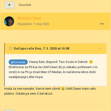
Navedek
Aktivist Vanč
Objavljeno
7. maj 2020
DaCapo
reče Dne, 7. 5. 2020 at 16:08:
:
Heavy Rain, Beyond: Two Souls in Detroit.
🙂
@tomazek
Ekskluziva za PS4 je še Until Dawn (ki jo nekako prištevam v to
zvrst) in na PC-ju imaš Man Of Medan, ki načeloma letos dobi
nadaljevanje Little Hope.
Hvala za vse nasvete. Vse te sem obrnil
😄
Until Dawn mam celo
platino. Ostale pa sem 2 šel skozi.