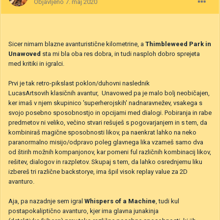
Objavljeno
7. maj 2020
Sicer nimam blazne avanturistične kilometrine, a
Thimbleweed Park in
Unawoved
sta mi bla oba res dobra, in tudi nasploh dobro sprejeta
med kritiki in igralci.
Prvi je tak retro-pikslast poklon/duhovni naslednik
LucasArtsovih klasičnih avantur, Unavowed pa je malo bolj neobičajen,
ker imaš v njem skupinico 'superherojskih' nadnaravnežev, vsakega s
svojo posebno sposobnostjo in opcijami med dialogi. Pobiranja in rabe
predmetov ni veliko, večino stvari rešuješ s pogovarjanjem in s tem, da
kombiniraš magične sposobnosti likov, pa naenkrat lahko na neko
paranormalno misijo/odpravo poleg glavnega lika vzameš samo dva
od štirih možnih kompanjonov, kar pomeni ful različnih kombinacij likov,
rešitev, dialogov in razpletov. Skupaj s tem, da lahko osrednjemu liku
izbereš tri različne backstorye, ima špil visok replay value za 2D
avanturo.
Aja, pa nazadnje sem igral
Whispers of a Machine
, tudi kul
postapokaliptično avanturo, kjer ima glavna junakinja