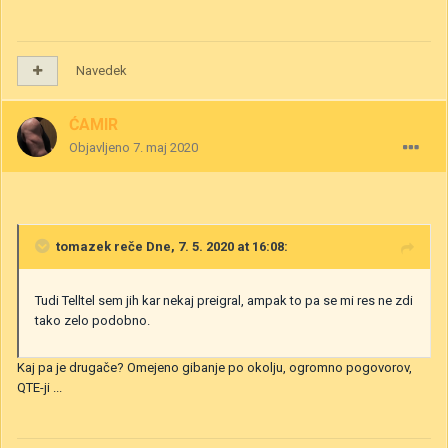
Navedek
ĆAMIR
Objavljeno
7. maj 2020
tomazek
reče Dne, 7. 5. 2020 at 16:08:
Tudi Telltel sem jih kar nekaj preigral, ampak to pa se mi res ne zdi
tako zelo podobno.
Kaj pa je drugače? Omejeno gibanje po okolju, ogromno pogovorov,
QTE-ji ...