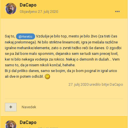
DaCapo
Objavljeno
27. julij 2020
Saj to,
Vzdušje je bilo top, mesto je bilo živo (za tisti čas
@Heretic
nekaj prelomnega). Ni bilo striktne linearnosti, igra je mešala različne
igralne mehanike/elemente, zato o zvrsti težko reči še danes. O zgodbi
se pa žal bore malo spomnim, dejansko sem se tudi sam precej lovil,
ker ni bilo nekega vodenja za rokico. Nekaj o demonih in dušah... Vem
samo to, da je nisem nikoli končal, hehehe.
Bi ji dal priliko danes, samo se bojim, da jo bom pognal in igral urico
ali dve in potem odložil.
27. julij 2020
uredilo bitje DaCapo
Navedek
DaCapo