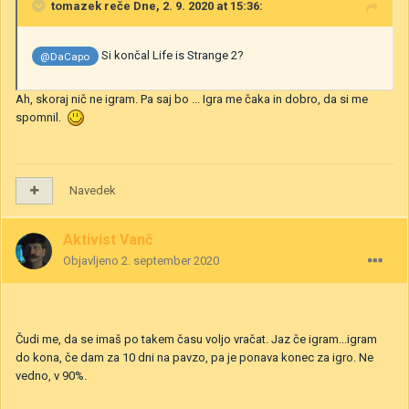
tomazek
reče Dne, 2. 9. 2020 at 15:36:
Si končal Life is Strange 2?
@DaCapo
Ah, skoraj nič ne igram. Pa saj bo ... Igra me čaka in dobro, da si me
spomnil.
Navedek
Aktivist Vanč
Objavljeno
2. september 2020
Čudi me, da se imaš po takem času voljo vračat. Jaz če igram...igram
do kona, če dam za 10 dni na pavzo, pa je ponava konec za igro. Ne
vedno, v 90%.