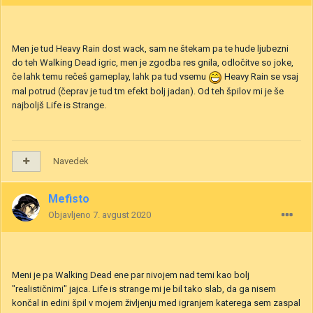
Men je tud Heavy Rain dost wack, sam ne štekam pa te hude ljubezni
do teh Walking Dead igric, men je zgodba res gnila, odločitve so joke,
če lahk temu rečeš gameplay, lahk pa tud vsemu
Heavy Rain se vsaj
mal potrud (čeprav je tud tm efekt bolj jadan). Od teh špilov mi je še
najboljš Life is Strange.
Navedek
Mefisto
Objavljeno
7. avgust 2020
Meni je pa Walking Dead ene par nivojem nad temi kao bolj
"realističnimi" jajca. Life is strange mi je bil tako slab, da ga nisem
končal in edini špil v mojem življenju med igranjem katerega sem zaspal