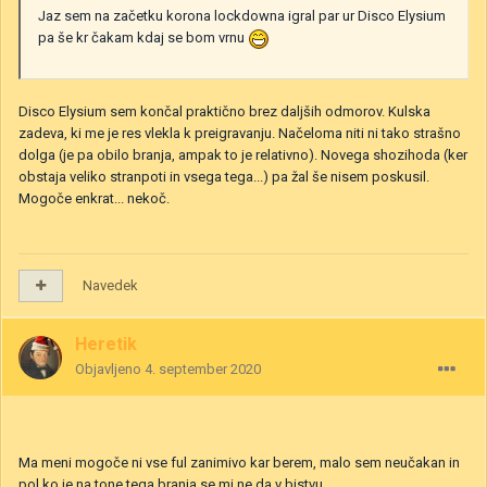
Jaz sem na začetku korona lockdowna igral par ur Disco Elysium
pa še kr čakam kdaj se bom vrnu
Disco Elysium sem končal praktično brez daljših odmorov. Kulska
zadeva, ki me je res vlekla k preigravanju. Načeloma niti ni tako strašno
dolga (je pa obilo branja, ampak to je relativno). Novega shozihoda (ker
obstaja veliko stranpoti in vsega tega...) pa žal še nisem poskusil.
Mogoče enkrat... nekoč.
Navedek
Heretik
Objavljeno
4. september 2020
Ma meni mogoče ni vse ful zanimivo kar berem, malo sem neučakan in
pol ko je na tone tega branja se mi ne da v bistvu.