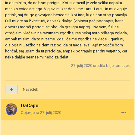
in da mislim, da ne bom preigral. Kot si omenil je zelo velika napaka
manjko voice actinga. V glavi mi kar doni ime Lars...Lars... in mi dviguje
pritisk, saj druge govorjene besede ni kot ime, ki ga non stop ponavlja.
Full mi gre na živce tudi, da vsak dialgo (v bistvu pač podnapis, ker ni
govora) moraš potrditi s tipko, da gre igra naprej... Ne vem, full na
otročje mi vleče in ne razumem zgodbe, res nekaj mitološkega zgleda,
ampak mislim, da to ni zame. Zdaj, če me zgodba ne vleče, ugank ni,
dialoga ni... težko najdem razlog, da bi nadaljeval. Ajd mogoče bom
končal, saj upam da ni predolga, ampak bo trajalo par dni verjetno, ker
neke daljše seanse mi nebo za delat.
27. julij 2020
uredilo bitje tomazek
Navedek
DaCapo
Objavljeno
27. julij 2020