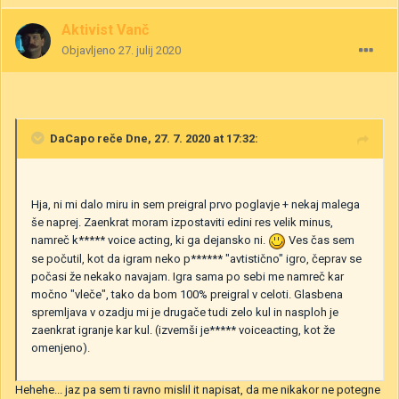
Aktivist Vanč
Objavljeno
27. julij 2020
DaCapo
reče Dne, 27. 7. 2020 at 17:32:
Hja, ni mi dalo miru in sem preigral prvo poglavje + nekaj malega
še naprej. Zaenkrat moram izpostaviti edini res velik minus,
namreč k***** voice acting, ki ga dejansko ni.
Ves čas sem
se počutil, kot da igram neko p****** "avtistično" igro, čeprav se
počasi že nekako navajam. Igra sama po sebi me namreč kar
močno "vleče", tako da bom 100% preigral v celoti. Glasbena
spremljava v ozadju mi je drugače tudi zelo kul in nasploh je
zaenkrat igranje kar kul. (izvemši je***** voiceacting, kot že
omenjeno).
Hehehe... jaz pa sem ti ravno mislil it napisat, da me nikakor ne potegne