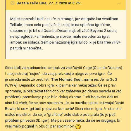
Bessie
reče Dne, 27. 7. 2020 at 6:26:
Mal ste pozabil tudi na Life is strange, jaz drugače kar ventiliram
Telltale, imam celo par fizičnih izdaj, in na splošno igrofilme,
osebno mi je bil od Quantic Dream najbolj všeč Beyond 2 souls,
ne spregledat Fahrenheita, je siovcer malo neroden za igrat
ampak se splača. Sem pa nazadnej igral Erico, ki je bila free v PS+
pa tudi ni napačna..
Sicer bolj za starinarnico: ampak za vse David Cage (Quantic Dreams)
fane je skoraj "nujno", da vsaj preizkusijo njegovo prvo igro. Če
je seveda niste že pred leti.
The Nomad Soul, namreč
. Je na GoG
(9,19 €). Dejansko dobra igra, ki pa ima kar nekaj težav. Če se prav
spomnim, je bila takrat tehnično kar zahtevna (to danes seveda ni več
problem), premikanje pa je bilo dokaj okorno. Tudi bojevalni deli mi
niso bili všeč, če se prav spomnim. Je pa muziko spisal in izvajal David
Bowie, ki se v igri tudi pojavi na koncertu! Sicer nisem igral že sto let in
malce me skrbi, da se je "grafično" zelo slabo postarala (to je pač
problem pri večini 3D iger). Me pa vseeno mika, da če ne drugega, bi
vsaj malo pognal in obudil par spominov.