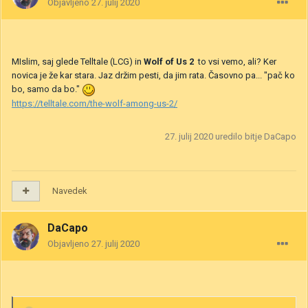
Objavljeno
27. julij 2020
MIslim, saj glede Telltale (LCG) in
Wolf of Us 2
to vsi vemo, ali? Ker
novica je že kar stara. Jaz držim pesti, da jim rata. Časovno pa... "pač ko
bo, samo da bo."
https://telltale.com/the-wolf-among-us-2/
27. julij 2020
uredilo bitje DaCapo
Navedek
DaCapo
Objavljeno
27. julij 2020