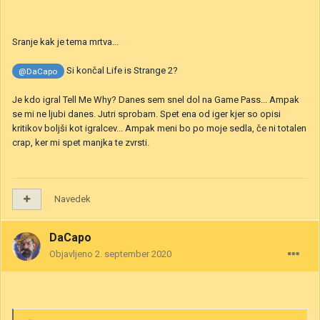
Sranje kak je tema mrtva...
Si končal Life is Strange 2?
@DaCapo
Je kdo igral Tell Me Why? Danes sem snel dol na Game Pass... Ampak
se mi ne ljubi danes. Jutri sprobam. Spet ena od iger kjer so opisi
kritikov boljši kot igralcev... Ampak meni bo po moje sedla, če ni totalen
crap, ker mi spet manjka te zvrsti.
Navedek
DaCapo
Objavljeno
2. september 2020