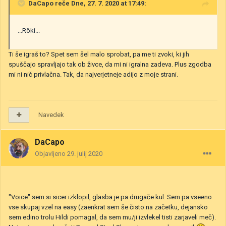
DaCapo
reče Dne, 27. 7. 2020 at 17:49:
...Röki...
Ti še igraš to? Spet sem šel malo sprobat, pa me ti zvoki, ki jih
spuščajo spravljajo tak ob živce, da mi ni igralna zadeva. Plus zgodba
mi ni nič privlačna. Tak, da najverjetneje adijo z moje strani.
Navedek
DaCapo
Objavljeno
29. julij 2020
"Voice" sem si sicer izklopil, glasba je pa drugače kul. Sem pa vseeno
vse skupaj vzel na easy (zaenkrat sem še čisto na začetku, dejansko
sem edino trolu Hildi pomagal, da sem mu/ji izvlekel tisti zarjaveli meč).