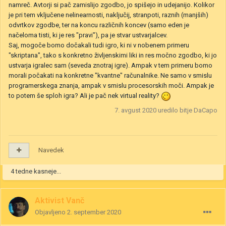
namreč. Avtorji si pač zamislijo zgodbo, jo spišejo in udejanijo. Kolikor
je pri tem vključene nelinearnosti, naključij, stranpoti, raznih (manjših)
odvrtkov zgodbe, ter na koncu različnih koncev (samo eden je
načeloma tisti, ki je res "pravi"), pa je stvar ustvarjalcev.
Saj, mogoče bomo dočakali tudi igro, ki ni v nobenem primeru
"skriptana", tako s konkretno življenskimi liki in res močno zgodbo, ki jo
ustvarja igralec sam (seveda znotraj igre). Ampak v tem primeru bomo
morali počakati na konkretne "kvantne" računalnike. Ne samo v smislu
programerskega znanja, ampak v smislu procesorskih moči. Ampak je
to potem še sploh igra? Ali je pač nek virtual reality?
7. avgust 2020
uredilo bitje DaCapo
Navedek
4 tedne kasneje...
Aktivist Vanč
Objavljeno
2. september 2020