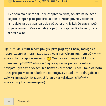
tomazek
reče Dne, 27. 7. 2020 at 9:42:
Evo sem malo sprobal... prvi chapter. Ne vem, nekako mi ne sede
najbolj, ampak je še prehitro za oceno. Nekih puzzlov sploh ni,
ampak je naloga tipa, da pobereš poleno, ki je itak že zraven peči
in jo vržeš not... Vse kar delaš je pač čist logično. Kaj te vem, če bi
ti sedlo al ne...
Hja, ni mi dalo miru in sem preigral prvo poglavje + nekaj malega še
naprej. Zaenkrat moram izpostaviti edini res velik minus, namreč k*****
voice acting, ki ga dejansko ni.
Ves čas sem se počutil, kot da
igram neko p****** "avtistično" igro, čeprav se počasi že nekako
navajam. Igra sama po sebi me namreč kar močno "vleče", tako da bom
100% preigral v celoti. Glasbena spremljava v ozadju mi je drugače tudi
zelo kul in nasploh je zaenkrat igranje kar kul. (izvemši je*****
voiceacting, kot že omenjeno).
Navedek