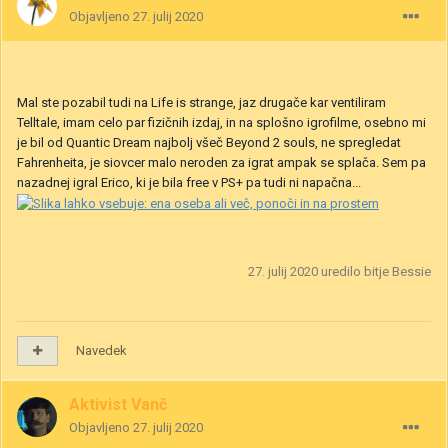
Objavljeno
27. julij 2020
Mal ste pozabil tudi na Life is strange, jaz drugače kar ventiliram
Telltale, imam celo par fizičnih izdaj, in na splošno igrofilme, osebno mi
je bil od Quantic Dream najbolj všeč Beyond 2 souls, ne spregledat
Fahrenheita, je siovcer malo neroden za igrat ampak se splača. Sem pa
nazadnej igral Erico, ki je bila free v PS+ pa tudi ni napačna...
27. julij 2020
uredilo bitje Bessie
Navedek
Aktivist Vanč
Objavljeno
27. julij 2020