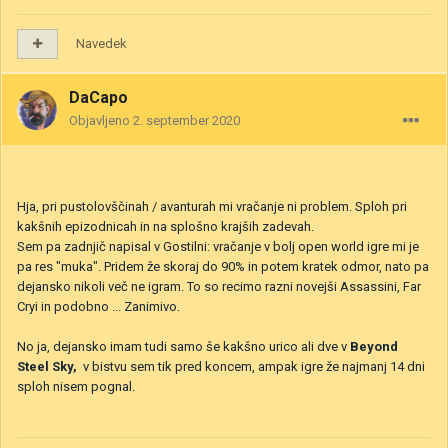
Navedek
DaCapo
Objavljeno
2. september 2020
Hja, pri pustolovščinah / avanturah mi vračanje ni problem. Sploh pri
kakšnih epizodnicah in na splošno krajših zadevah.
Sem pa zadnjič napisal v Gostilni: vračanje v bolj open world igre mi je
pa res "muka". Pridem že skoraj do 90% in potem kratek odmor, nato pa
dejansko nikoli več ne igram. To so recimo razni novejši Assassini, Far
Cryi in podobno ... Zanimivo.
No ja, dejansko imam tudi samo še kakšno urico ali dve v
Beyond
Steel Sky,
v bistvu sem tik pred koncem, ampak igre že najmanj 14 dni
sploh nisem pognal.