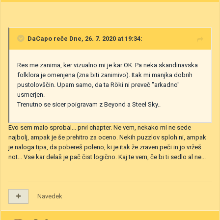
DaCapo
reče Dne, 26. 7. 2020 at 19:34:
Res me zanima, ker vizualno mi je kar OK. Pa neka skandinavska
folklora je omenjena (zna biti zanimivo). Itak mi manjka dobrih
pustolovščin. Upam samo, da ta Röki ni preveč "arkadno"
usmerjen.
Trenutno se sicer poigravam z Beyond a Steel Sky..
Evo sem malo sprobal... prvi chapter. Ne vem, nekako mi ne sede
najbolj, ampak je še prehitro za oceno. Nekih puzzlov sploh ni, ampak
je naloga tipa, da pobereš poleno, ki je itak že zraven peči in jo vržeš
not... Vse kar delaš je pač čist logično. Kaj te vem, če bi ti sedlo al ne...
Navedek