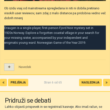
Ob izidu vsaj od mainstreama spregledana in niti ni dobila pretirano
visokih user reviewov, sam zdaj z malo distance pa pridobiva vedno več
dobrih mnenj
Draugen is a single-player, first-person Fjord Noir mystery set in
1920s Norway. Explore a forgotten coastal village in your search for
your missing sister, accompanied by your independent and
enigmatic young ward. Norwegian Game of the Year 2019.
Navedek
PREJŠNJA
Stran 6 od 65
NASLEDNJA
Pridruži se debati
Lahko objaviš prispevek in se registriraš kasneje. Ako imaš račun,
se