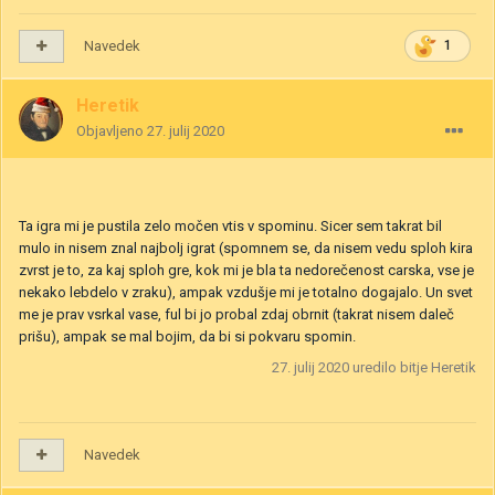
Navedek
1
Heretik
Objavljeno
27. julij 2020
Ta igra mi je pustila zelo močen vtis v spominu. Sicer sem takrat bil
mulo in nisem znal najbolj igrat (spomnem se, da nisem vedu sploh kira
zvrst je to, za kaj sploh gre, kok mi je bla ta nedorečenost carska, vse je
nekako lebdelo v zraku), ampak vzdušje mi je totalno dogajalo. Un svet
me je prav vsrkal vase, ful bi jo probal zdaj obrnit (takrat nisem daleč
prišu), ampak se mal bojim, da bi si pokvaru spomin.
27. julij 2020
uredilo bitje Heretik
Navedek