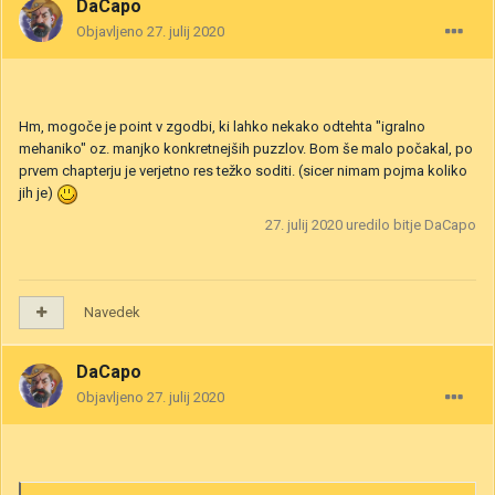
DaCapo
Objavljeno
27. julij 2020
Hm, mogoče je point v zgodbi, ki lahko nekako odtehta "igralno
mehaniko" oz. manjko konkretnejših puzzlov. Bom še malo počakal, po
prvem chapterju je verjetno res težko soditi. (sicer nimam pojma koliko
jih je)
27. julij 2020
uredilo bitje DaCapo
Navedek
DaCapo
Objavljeno
27. julij 2020