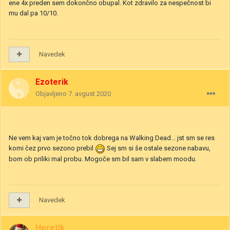
ene 4x preden sem dokončno obupal. Kot zdravilo za nespečnost bi
mu dal pa 10/10.
Navedek
Ezoterik
Objavljeno
7. avgust 2020
Ne vem kaj vam je točno tok dobrega na Walking Dead... jst sm se res
komi čez prvo sezono prebil
Sej sm si še ostale sezone nabavu,
bom ob priliki mal probu. Mogoče sm bil sam v slabem moodu.
Navedek
Heretik