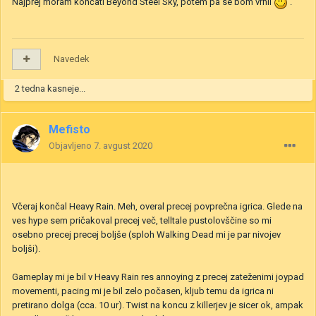
Najprej moram končati Beyond Steel Sky, potem pa se bom vrnil
.
Navedek
2 tedna kasneje...
Mefisto
Objavljeno
7. avgust 2020
Včeraj končal Heavy Rain. Meh, overal precej povprečna igrica. Glede na
ves hype sem pričakoval precej več, telltale pustolovščine so mi
osebno precej precej boljše (sploh Walking Dead mi je par nivojev
boljši).
Gameplay mi je bil v Heavy Rain res annoying z precej zateženimi joypad
movementi, pacing mi je bil zelo počasen, kljub temu da igrica ni
pretirano dolga (cca. 10 ur). Twist na koncu z killerjev je sicer ok, ampak