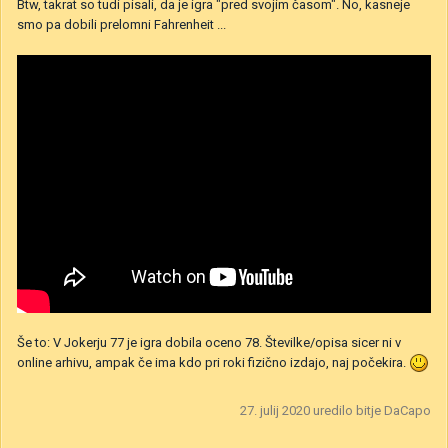
Btw, takrat so tudi pisali, da je igra "pred svojim časom". No, kasneje
smo pa dobili prelomni Fahrenheit ...
Še to: V Jokerju 77 je igra dobila oceno 78. Številke/opisa sicer ni v
online arhivu, ampak če ima kdo pri roki fizično izdajo, naj počekira.
27. julij 2020
uredilo bitje DaCapo