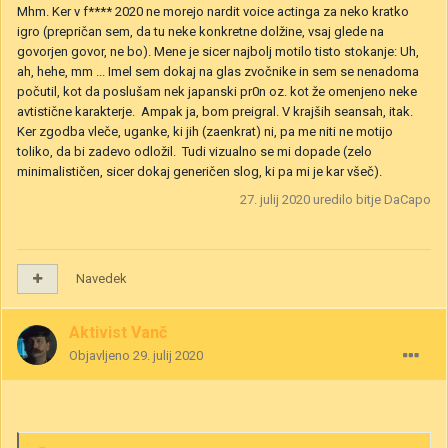
Mhm. Ker v f**** 2020 ne morejo nardit voice actinga za neko kratko
igro (prepričan sem, da tu neke konkretne dolžine, vsaj glede na
govorjen govor, ne bo). Mene je sicer najbolj motilo tisto stokanje: Uh,
ah, hehe, mm ... Imel sem dokaj na glas zvočnike in sem se nenadoma
počutil, kot da poslušam nek japanski pr0n oz. kot že omenjeno neke
avtistične karakterje. Ampak ja, bom preigral. V krajših seansah, itak.
Ker zgodba vleče, uganke, ki jih (zaenkrat) ni, pa me niti ne motijo
toliko, da bi zadevo odložil. Tudi vizualno se mi dopade (zelo
minimalističen, sicer dokaj generičen slog, ki pa mi je kar všeč).
27. julij 2020
uredilo bitje DaCapo
Navedek
Aktivist Vanč
Objavljeno
29. julij 2020