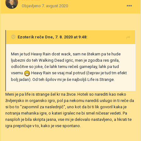
Objavljeno
7. avgust 2020
Ezoterik
reče Dne, 7. 8. 2020 at 9:48:
Men je tud Heavy Rain dost wack, sam ne štekam pa te hude
ljubezni do teh Walking Dead igric, men je zgodba res gnila,
odločitve so joke, če lahk temu rečeš gameplay, lahk pa tud
vsemu
Heavy Rain se vsaj mal potrud (čeprav je tud tm efekt
bolj jadan). Od teh špilov mi je še najboljš Life is Strange.
Meni je pa life is strange šel kr na živce. Hoteli so narediti kao neko
življenjsko in organsko igro, pol pa nekomu narediš uslugo in ti reče da
si bo to "zapomnil za naslednjič", uno kot da bi ti lik govoril kaka je
notranja mehanika igre, o kateri igralec ne bi smel ničesar vedeti. Pa
nasploh je bila skripta jasna, vse mi je delovalo nastavljeno, a hkrati te
igra prepričuje v to, kako je vse spontano.