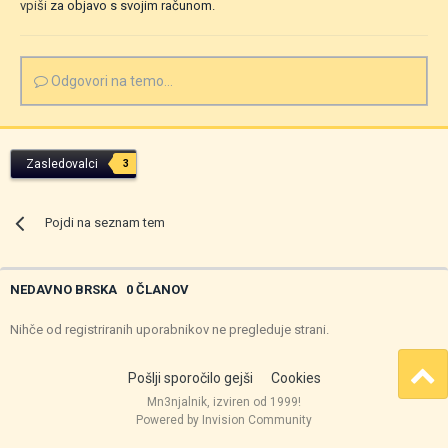
vpiši
za objavo s svojim računom.
Odgovori na temo...
Zasledovalci
3
Pojdi na seznam tem
NEDAVNO BRSKA
0 ČLANOV
Nihče od registriranih uporabnikov ne pregleduje strani.
Pošlji sporočilo gejši
Cookies
Mn3njalnik, izviren od 1999!
Powered by Invision Community