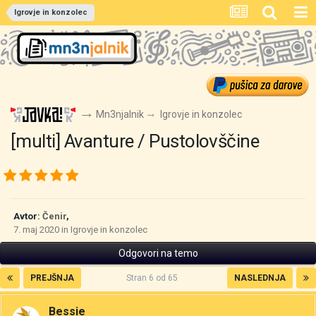
Igrovje in konzolec
Mn3njalnik
Igrovje in konzolec
[multi] Avanture / Pustolovščine
Avtor:
Čenir
,
7. maj 2020
in
Igrovje in konzolec
Odgovori na temo
PREJŠNJA
Stran 6 od 65
NASLEDNJA
Bessie