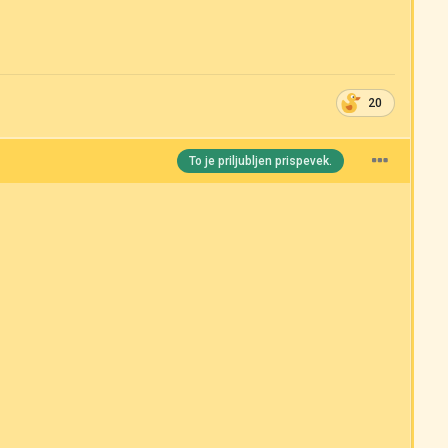
20
To je priljubljen prispevek.