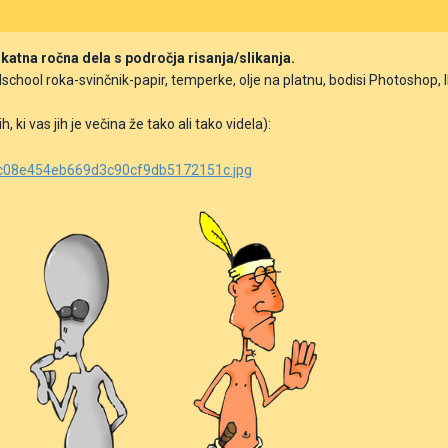
ikatna ročna dela s področja risanja/slikanja.
oldschool roka-svinčnik-papir, temperke, olje na platnu, bodisi Photoshop,
, ki vas jih je večina že tako ali tako videla):