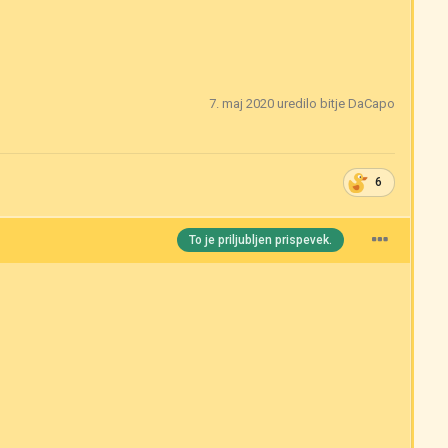
7. maj 2020
uredilo bitje DaCapo
6
To je priljubljen prispevek.