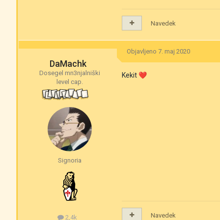
Navedek
Objavljeno
7. maj 2020
DaMachk
Dosegel mn3njalniški
Kekit
❤️
level cap.
Signoria
Navedek
2,4k