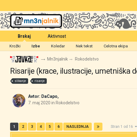
Brskaj
Aktivnost
Krožki
Izbe
Koledar
Nek tekst
Celotna ekipa
Mn3njalnik
Rokodelstvo
Risarije (krace, ilustracije, umetniška de
slikanje
risanje
Avtor:
DaCapo
,
7. maj 2020
in
Rokodelstvo
1
2
3
4
5
6
NASLEDNJA
Stran 1 od 16