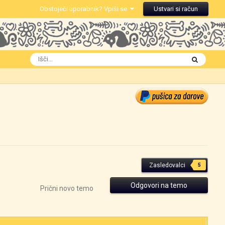
Obstoječi uporabnik? Vpiši se
Ustvari si račun
Zasledovalci
5
Odgovori na temo
Prični novo temo