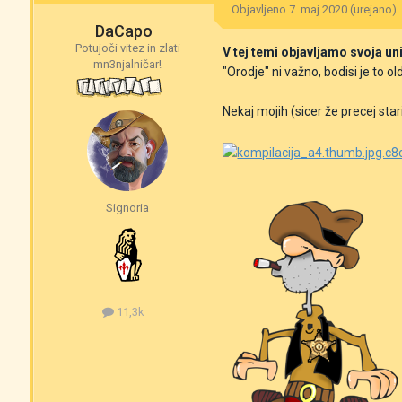
Objavljeno
7. maj 2020
(urejano)
DaCapo
Potujoči vitez in zlati
V tej temi objavljamo svoja un
mn3njalničar!
"Orodje" ni važno, bodisi je to 
Nekaj mojih (sicer že precej starih
Signoria
11,3k