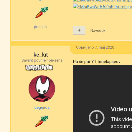
20,9k
Navedek
Objavljeno
7. maj 2020
ke_kit
Savant pour le non-sens
Pa še par YT timelapseov.
Legenda