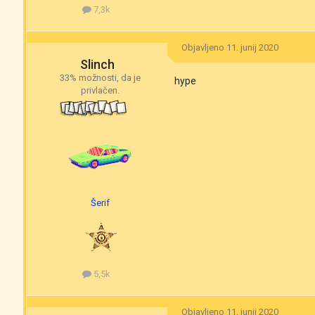
7,3k
Objavljeno
11. junij 2020
Slinch
33% možnosti, da je
hype
privlačen.
Šerif
5,5k
Objavljeno
11. junij 2020