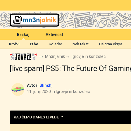
Brskaj
Aktivnost
Krožki
Izbe
Koledar
Nek tekst
Celotna ekipa
Mn3njalnik
Igrovje in konzolec
[live spam] PS5: The Future Of Gaming
Avtor:
Slinch
,
11. junij 2020
in
Igrovje in konzolec
KAJ ČEMO DANES IZVEDET?