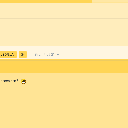
LEDNJA
Stran 4 od 21
om (showom?)