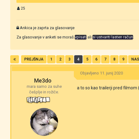
25
Ankica je zaprta za glasovanje
Za glasovanje v anketi se moraš
vpisati
ali
si ustvariti lasten račun
.
PREJŠNJA
1
2
3
4
5
6
7
8
9
NAS
Objavljeno
11. junij 2020
Me3do
mara samo za suhe
a to so kao trailerji pred film
češplje in rožiče.