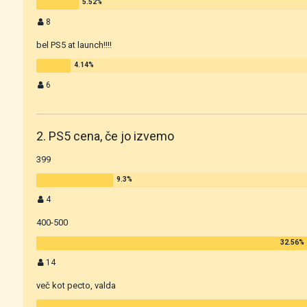
8
bel PS5 at launch!!!!
6
2. PS5 cena, če jo izvemo
399
4
400-500
14
več kot pecto, valda