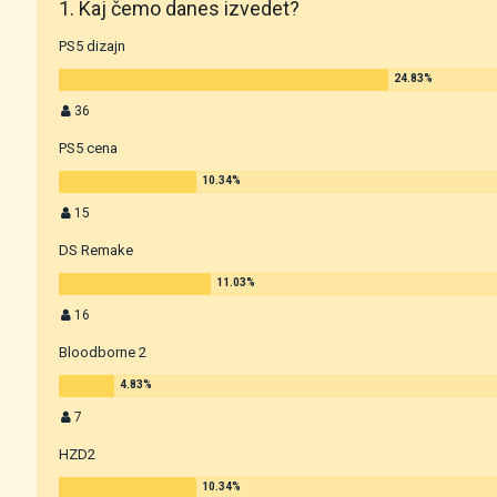
1. Kaj čemo danes izvedet?
PS5 dizajn
36
PS5 cena
15
DS Remake
16
Bloodborne 2
7
HZD2