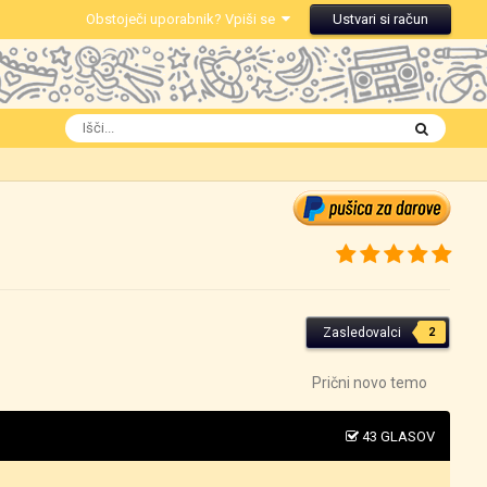
Obstoječi uporabnik? Vpiši se
Ustvari si račun
Zasledovalci
2
Prični novo temo
43 GLASOV