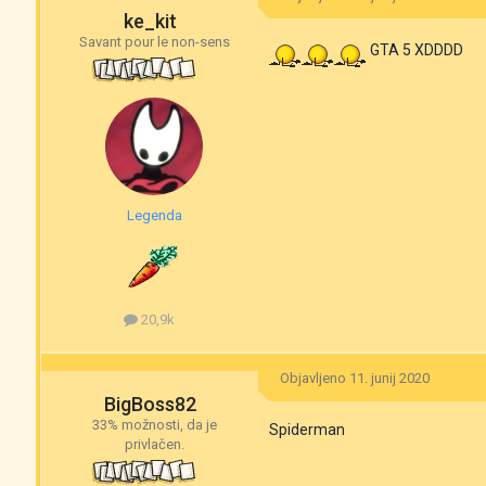
ke_kit
Savant pour le non-sens
GTA 5 XDDDD
Legenda
20,9k
Objavljeno
11. junij 2020
BigBoss82
33% možnosti, da je
Spiderman
privlačen.