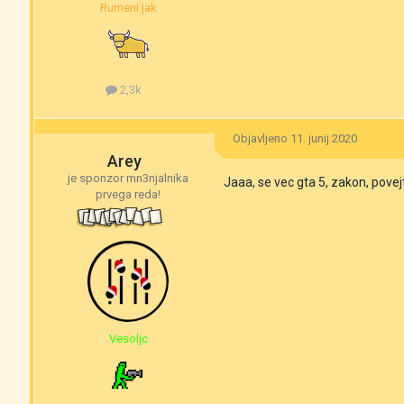
Rumeni jak
2,3k
Objavljeno
11. junij 2020
Arey
je sponzor mn3njalnika
Jaaa, se vec gta 5, zakon, povejt
prvega reda!
Vesoljc