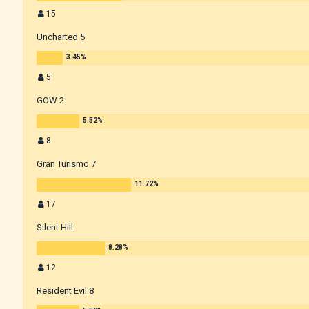
15
Uncharted 5
5
GOW 2
8
Gran Turismo 7
17
Silent Hill
12
Resident Evil 8