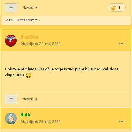
Navedek
1
3 mesece kasneje...
BlueSan
Objavljeno
22. maj 2022
Dobro je bilo letos. Vsakič je bolje in tudi plc je bil super. Well done
ekipa NMN!
Navedek
BuDi
Objavljeno
23. maj 2022