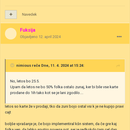
Navedek
Fuksija
Objavljeno
12. april 2024
nimious
reče Dne, 11. 4. 2024 at 15:24:
No, letos bo 25.5.
Upam da letos ne bo 50% folka ostalo zunaj, ker bi bile vse karte
prodane do 1ih tako kot se je lani zgodilo....
letos so karte že v prodaji, tko da zuni bojo ostal vsi k je ne kupijo pravi
cajt
boljše vprašanje je, če bojo implementiral kšn sistem, da če gre kaj
folka ven, da lahko sputijo novega not, sej je redkokdo tam cel dan