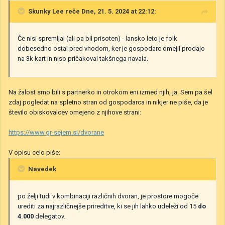
Skunky Lee
reče Dne, 21. 5. 2024 at 22:12:
Če nisi spremljal (ali pa bil prisoten) - lansko leto je folk
dobesedno ostal pred vhodom, ker je gospodarc omejil prodajo
na 3k kart in niso pričakoval takšnega navala.
Na žalost smo bili s partnerko in otrokom eni izmed njih, ja. Sem pa šel
zdaj pogledat na spletno stran od gospodarca in nikjer ne piše, da je
število obiskovalcev omejeno z njihove strani:
https://www.gr-sejem.si/dvorane
V opisu celo piše:
Navedek
po želji tudi v kombinaciji različnih dvoran, je prostore mogoče
urediti za najrazličnejše prireditve, ki se jih lahko udeleži od 15
do
4.000
delegatov.