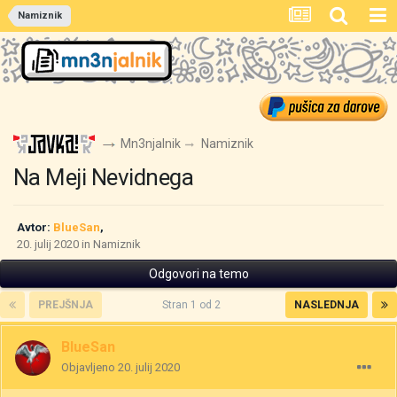
Namiznik
Mn3njalnik
Namiznik
Na Meji Nevidnega
Avtor:
BlueSan
,
20. julij 2020
in
Namiznik
Odgovori na temo
PREJŠNJA
Stran 1 od 2
NASLEDNJA
BlueSan
Objavljeno
20. julij 2020