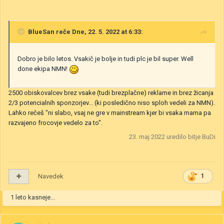
BlueSan
reče Dne, 22. 5. 2022 at 6:33:
Dobro je bilo letos. Vsakič je bolje in tudi plc je bil super. Well
done ekipa NMN!
2500 obiskovalcev brez vsake (tudi brezplačne) reklame in brez žicanja
2/3 potencialnih sponzorjev... (ki posledično niso sploh vedeli za NMN).
Lahko rečeš "ni slabo, vsaj ne gre v mainstream kjer bi vsaka mama pa
razvajeno frocovje vedelo za to".
23. maj 2022
uredilo bitje BuDi
Navedek
1
1 leto kasneje...