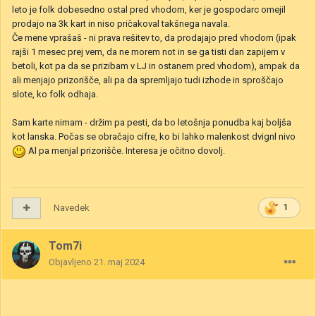
leto je folk dobesedno ostal pred vhodom, ker je gospodarc omejil
prodajo na 3k kart in niso pričakoval takšnega navala.
Če mene vprašaš - ni prava rešitev to, da prodajajo pred vhodom (ipak
rajši 1 mesec prej vem, da ne morem not in se ga tisti dan zapijem v
betoli, kot pa da se prizibam v LJ in ostanem pred vhodom), ampak da
ali menjajo prizorišče, ali pa da spremljajo tudi izhode in sproščajo
slote, ko folk odhaja.
Sam karte nimam - držim pa pesti, da bo letošnja ponudba kaj boljša
kot lanska. Počas se obračajo cifre, ko bi lahko malenkost dvignl nivo
Al pa menjal prizorišče. Interesa je očitno dovolj.
Navedek
1
Tom7i
Objavljeno
21. maj 2024