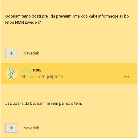
Odpiram temo dosti prej, da preverim, ima kdo kake informacije ali bo
letos NMN izveden?
Navedek
╭∩╮
osis
Objavljeno
20. julij 2020
Jaz upam, da bo, sam ne vem pa nič o tem.
Navedek