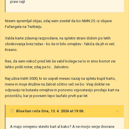
pravi cajt
Nisem spremljal objav, zdaj sem zvedel da bo NMN 25. iz objave
Fafangela na Twitterju.
Valda karte zdavnaj razprodane, na spletni strani dobim po letih
obiskovanja brez težav - ko še ni bilo omejitev - fakiča da jih ni več.
Krasno.
Res, da sem nekoč pred leti še vabil kolege na to in smo komot vsi
lahko prišli noter, zdaj pa to... žalostno.
Naj uživa tistih 3000, ki so uspeli mesec nazaj na spletu kupit karto,
mene in moje družine na žalost očitno več ne bo. Vsaj dokler ne
odpravijo te butaste omejitve in ponovno vzpostavijo prodajo kart na
prizorišču, kar je povsem lepo laufalo prvih par let.
BlueSan
reče Dne, 13. 4. 2024 at 19:06:
A majo omejeno stevilo kart al kako? A ne morjo vecje dvorane