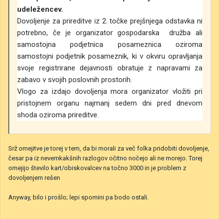
udeležencev.
Dovoljenje za prireditve iz 2. točke prejšnjega odstavka ni
potrebno, če je organizator gospodarska družba ali
samostojna podjetnica posameznica oziroma
samostojni podjetnik posameznik, ki v okviru opravljanja
svoje registrirane dejavnosti obratuje z napravami za
zabavo v svojih poslovnih prostorih.
Vlogo za izdajo dovoljenja mora organizator vložiti pri
pristojnem organu najmanj sedem dni pred dnevom
shoda oziroma prireditve.
Srž omejitve je torej v tem, da bi morali za več folka pridobiti dovoljenje,
česar pa iz nevemkakšnih razlogov očitno nočejo ali ne morejo. Torej
omejijo število kart/obiskovalcev na točno 3000 in je problem z
dovoljenjem rešen
Anyway, bilo i prošlo; lepi spomini pa bodo ostali.