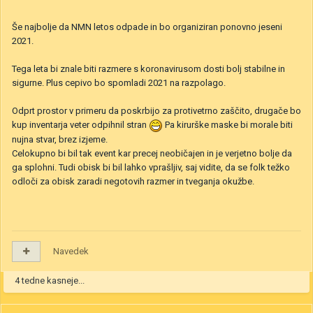
Še najbolje da NMN letos odpade in bo organiziran ponovno jeseni
2021.
Tega leta bi znale biti razmere s koronavirusom dosti bolj stabilne in
sigurne. Plus cepivo bo spomladi 2021 na razpolago.
Odprt prostor v primeru da poskrbijo za protivetrno zaščito, drugače bo
kup inventarja veter odpihnil stran
Pa kirurške maske bi morale biti
nujna stvar, brez izjeme.
Celokupno bi bil tak event kar precej neobičajen in je verjetno bolje da
ga splohni. Tudi obisk bi bil lahko vprašljiv, saj vidite, da se folk težko
odloči za obisk zaradi negotovih razmer in tveganja okužbe.
Navedek
4 tedne kasneje...