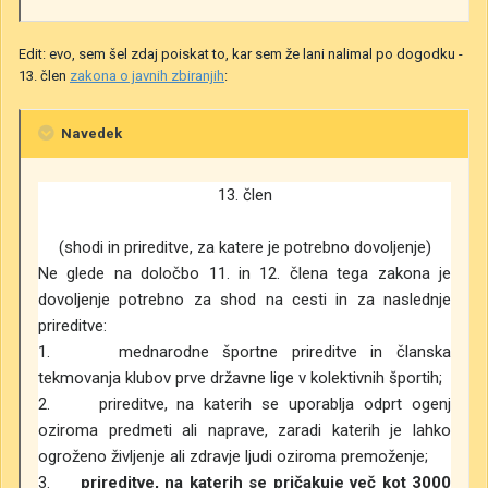
Edit: evo, sem šel zdaj poiskat to, kar sem že lani nalimal po dogodku -
13. člen
zakona o javnih zbiranjih
:
Navedek
13. člen
(shodi in prireditve, za katere je potrebno dovoljenje)
Ne glede na določbo 11. in 12. člena tega zakona je
dovoljenje potrebno za shod na cesti in za naslednje
prireditve:
1. mednarodne športne prireditve in članska
tekmovanja klubov prve državne lige v kolektivnih športih;
2. prireditve, na katerih se uporablja odprt ogenj
oziroma predmeti ali naprave, zaradi katerih je lahko
ogroženo življenje ali zdravje ljudi oziroma premoženje;
3.
prireditve, na katerih se pričakuje več kot 3000