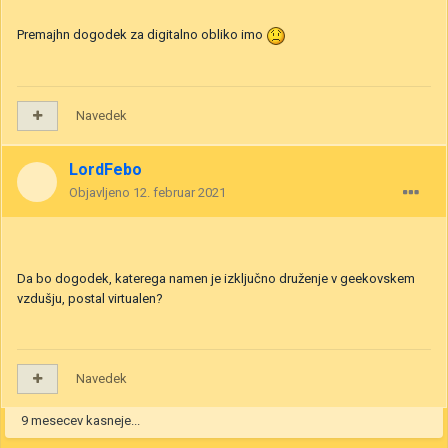
Premajhn dogodek za digitalno obliko imo
Navedek
LordFebo
Objavljeno
12. februar 2021
Da bo dogodek, katerega namen je izključno druženje v geekovskem
vzdušju, postal virtualen?
Navedek
9 mesecev kasneje...