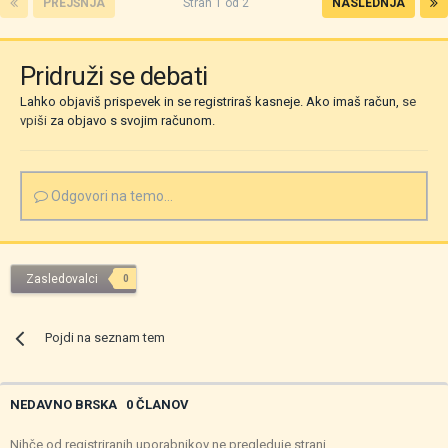
PREJŠNJA
Stran 1 od 2
NASLEDNJA
Pridruži se debati
Lahko objaviš prispevek in se registriraš kasneje. Ako imaš račun,
se
vpiši
za objavo s svojim računom.
Odgovori na temo...
Zasledovalci
0
Pojdi na seznam tem
NEDAVNO BRSKA
0 ČLANOV