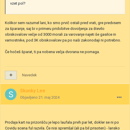
vzet pol?
Kolikor sem razumel lani, ko smo prvič ostali pred vrati, gre predvsem
za šparanje, saj bi v primeru pridobitve dovoljenja za število
obiskovalcev večje od 3000 morali za varovanje najeti še gasilce in
varnostnike, pod 3K obiskovalcev pa po naši zakonodaji ni potrebno.
Če hočeš šparat, ti pa nobena večja dvorana ne pomaga.
Navedek
Skunky Lee
Objavljeno
21. maj 2024
Prodaja kart na prizorišču je lepo laufala prvih par let, dokler se ni po
Covidu scena ful razvila. Če nisi spremljal (ali pa bil prisoten) - lansko