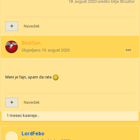
18. avgust 2020
uredilo bitje XEcutIor
Navedek
BlueSan
Objavljeno
19. avgust 2020
Meni je fajn, upam da rata
Navedek
1 mesec kasneje...
LordFebo