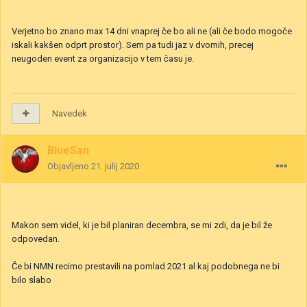
Verjetno bo znano max 14 dni vnaprej če bo ali ne (ali če bodo mogoče
iskali kakšen odprt prostor). Sem pa tudi jaz v dvomih, precej
neugoden event za organizacijo v tem času je.
Navedek
BlueSan
Objavljeno
21. julij 2020
Makon sem videl, ki je bil planiran decembra, se mi zdi, da je bil že
odpovedan.
Če bi NMN recimo prestavili na pomlad 2021 al kaj podobnega ne bi
bilo slabo