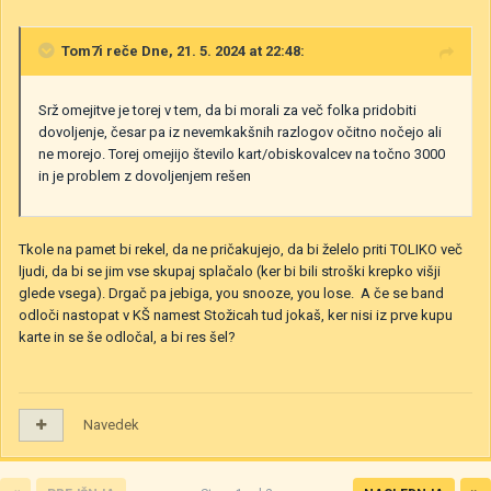
Tom7i
reče Dne, 21. 5. 2024 at 22:48:
Srž omejitve je torej v tem, da bi morali za več folka pridobiti
dovoljenje, česar pa iz nevemkakšnih razlogov očitno nočejo ali
ne morejo. Torej omejijo število kart/obiskovalcev na točno 3000
in je problem z dovoljenjem rešen
Tkole na pamet bi rekel, da ne pričakujejo, da bi želelo priti TOLIKO več
ljudi, da bi se jim vse skupaj splačalo (ker bi bili stroški krepko višji
glede vsega). Drgač pa jebiga, you snooze, you lose. A če se band
odloči nastopat v KŠ namest Stožicah tud jokaš, ker nisi iz prve kupu
karte in se še odločal, a bi res šel?
Navedek