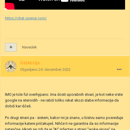
https://chat.openai.com/
Navedek
Galaksija
Objavljeno
24. december 2022
IMO je tole ful overhypano. Ima dosti uporabnih stvari, je kot neke vrste
google na steroidih - ne rabiš toliko iskat skozi slabe informacije da
dobiš kar iščeš.
Po drugi strani pa - sistem, kakor mi je znano, u bistvu samo posreduje
informacije katere pričakuješ. Nihče ti ne garantira da so informacije
natančne. Hkrati se zdi da je "AI" infectan s strani "woke virusa" na