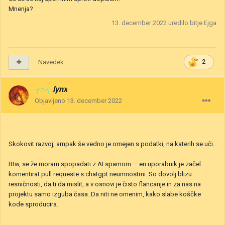
Mnenja?
13. december 2022
uredilo bitje Ejga
Navedek
2
╭∩╮
lynx
Objavljeno
13. december 2022
Skokovit razvoj, ampak še vedno je omejen s podatki, na katerih se uči.
Btw, se že moram spopadati z AI spamom — en uporabnik je začel
komentirat pull requeste s chatgpt neumnostmi. So dovolj blizu
resničnosti, da ti da mislit, a v osnovi je čisto flancanje in za nas na
projektu samo izguba časa. Da niti ne omenim, kako slabe koščke
kode sproducira.