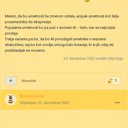
Menim, da bo umetnost še zmerom ostala, ampak umetnost kot želja
posameznika do ekspresije.
Popularna umetnost bo pa pač v domeni AI -- tisto, kar se najboljše
prodaja.
Tretja varianta pa bo, da bo AI povzdignil umetnike v neznane
stratosfere, saj bo kot orodje omogočalo kreacije, ki si jih zdaj niti
predstavljati ne moremo.
20. december 2022
uredilo bitje Ejga
Navedek
1
BumbleBee
Objavljeno
22. december 2022