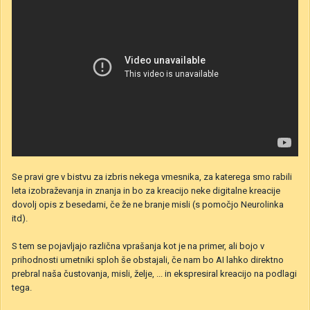
Se pravi gre v bistvu za izbris nekega vmesnika, za katerega smo rabili
leta izobraževanja in znanja in bo za kreacijo neke digitalne kreacije
dovolj opis z besedami, če že ne branje misli (s pomočjo Neurolinka
itd).
S tem se pojavljajo različna vprašanja kot je na primer, ali bojo v
prihodnosti umetniki sploh še obstajali, če nam bo AI lahko direktno
prebral naša čustovanja, misli, želje, ... in ekspresiral kreacijo na podlagi
tega.