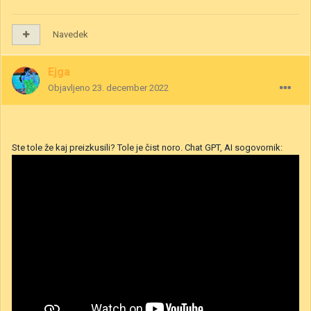
Navedek
Ejga
Objavljeno
23. december 2022
Ste tole že kaj preizkusili? Tole je čist noro. Chat GPT, AI sogovornik: