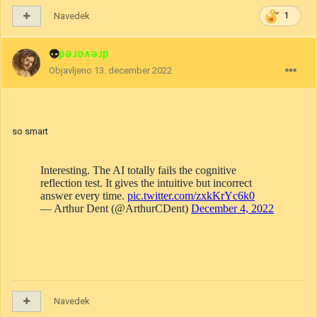
Navedek
1
👽
drevored
Objavljeno
13. december 2022
so smart
Navedek