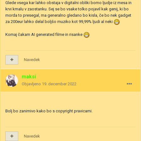
Glede vsega kar lahko obstaja v digitalni obliki bomo ljudje iz mesa in
krvi kmalu v zaostanku. Sej se bo vsake tolko pojavil kak genij, ki bo
morda to presegal, ma generalno gledano bo kisla, če bo nek gadget
za 200eur lahko delal boljšo muziko kot 99,99% ljudi al neki
Komaj čakam AI generated filme in risanke
Navedek
maksi
Objavljeno
19. december 2022
Bolj bo zanimivo kako bo s copyright pravicami.
Navedek