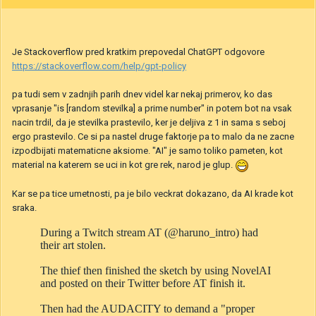
Je Stackoverflow pred kratkim prepovedal ChatGPT odgovore
https://stackoverflow.com/help/gpt-policy
pa tudi sem v zadnjih parih dnev videl kar nekaj primerov, ko das
vprasanje "is [random stevilka] a prime number" in potem bot na vsak
nacin trdil, da je stevilka prastevilo, ker je deljiva z 1 in sama s seboj
ergo prastevilo. Ce si pa nastel druge faktorje pa to malo da ne zacne
izpodbijati matematicne aksiome. "AI" je samo toliko pameten, kot
material na katerem se uci in kot gre rek, narod je glup.
Kar se pa tice umetnosti, pa je bilo veckrat dokazano, da AI krade kot
sraka.