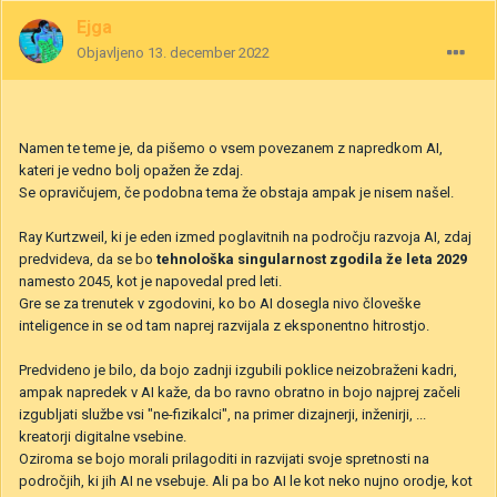
Ejga
Objavljeno
13. december 2022
Namen te teme je, da pišemo o vsem povezanem z napredkom AI,
kateri je vedno bolj opažen že zdaj.
Se opravičujem, če podobna tema že obstaja ampak je nisem našel.
Ray Kurtzweil, ki je eden izmed poglavitnih na področju razvoja AI, zdaj
predvideva, da se bo
tehnološka singularnost zgodila že leta 2029
namesto 2045, kot je napovedal pred leti.
Gre se za trenutek v zgodovini, ko bo AI dosegla nivo človeške
inteligence in se od tam naprej razvijala z eksponentno hitrostjo.
Predvideno je bilo, da bojo zadnji izgubili poklice neizobraženi kadri,
ampak napredek v AI kaže, da bo ravno obratno in bojo najprej začeli
izgubljati službe vsi "ne-fizikalci", na primer dizajnerji, inženirji, ...
kreatorji digitalne vsebine.
Oziroma se bojo morali prilagoditi in razvijati svoje spretnosti na
področjih, ki jih AI ne vsebuje. Ali pa bo AI le kot neko nujno orodje, kot