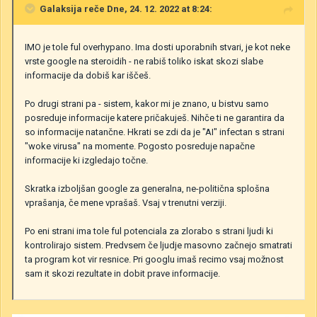
Galaksija
reče Dne, 24. 12. 2022 at 8:24:
IMO je tole ful overhypano. Ima dosti uporabnih stvari, je kot neke
vrste google na steroidih - ne rabiš toliko iskat skozi slabe
informacije da dobiš kar iščeš.
Po drugi strani pa - sistem, kakor mi je znano, u bistvu samo
posreduje informacije katere pričakuješ. Nihče ti ne garantira da
so informacije natančne. Hkrati se zdi da je "AI" infectan s strani
"woke virusa" na momente. Pogosto posreduje napačne
informacije ki izgledajo točne.
Skratka izboljšan google za generalna, ne-politična splošna
vprašanja, če mene vprašaš. Vsaj v trenutni verziji.
Po eni strani ima tole ful potenciala za zlorabo s strani ljudi ki
kontrolirajo sistem. Predvsem če ljudje masovno začnejo smatrati
ta program kot vir resnice. Pri googlu imaš recimo vsaj možnost
sam it skozi rezultate in dobit prave informacije.