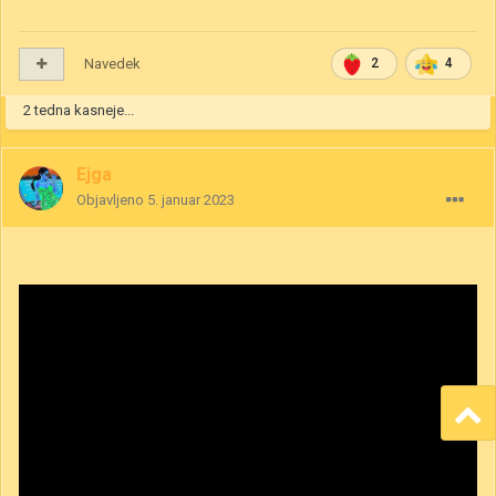
Navedek
2
4
2 tedna kasneje...
Ejga
Objavljeno
5. januar 2023