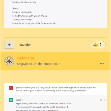
Navedek
7
Galaksija
Objavljeno
24. december 2022