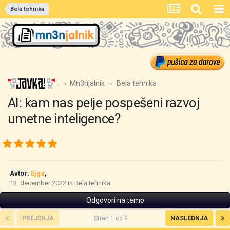
Bela tehnika
Mn3njalnik
Bela tehnika
AI: kam nas pelje pospešeni razvoj
umetne inteligence?
Avtor:
Ejga
,
13. december 2022
in
Bela tehnika
Odgovori na temo
PREJŠNJA
Stran 1 od 9
NASLEDNJA