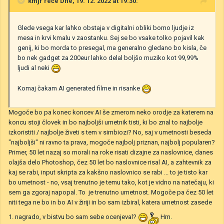
kmjr
reče Dne, 19. 12. 2022 at 19:30:
Glede vsega kar lahko obstaja v digitalni obliki bomo ljudje iz
mesa in krvi kmalu v zaostanku. Sej se bo vsake tolko pojavil kak
genij, ki bo morda to presegal, ma generalno gledano bo kisla, če
bo nek gadget za 200eur lahko delal boljšo muziko kot 99,99%
ljudi al neki
Komaj čakam AI generated filme in risanke
Mogoče bo pa konec koncev AI še zmerom neko orodje za katerem na
koncu stoji človek in bo najboljši umetnik tisti, ki bo znal to najbolje
izkoristiti / najbolje živeti s tem v simbiozi? No, saj v umetnosti beseda
"najboljši" ni ravno ta prava, mogoče najbolj priznan, najbolj popularen?
Primer, 50 let nazaj so morali na roke risati dizajne za naslovnice, danes
olajša delo Photoshop, čez 50 let bo naslovnice risal AI, a zahtevnik za
kaj se rabi, input skripta za kakšno naslovnico se rabi ... to je tisto kar
bo umetnost - no, vsaj trenutno je temu tako, kot je vidno na natečaju, ki
sem ga zgoraj napopal. To je trenutno umetnost. Mogoče pa čez 50 let
niti tega ne bo in bo AI v žiriji in bo sam izbiral, katera umetnost zasede
1. nagrado, v bistvu bo sam sebe ocenjeval?
Hm.