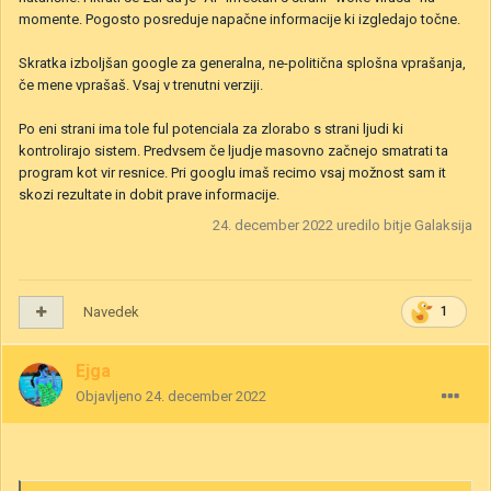
momente. Pogosto posreduje napačne informacije ki izgledajo točne.
Skratka izboljšan google za generalna, ne-politična splošna vprašanja,
če mene vprašaš. Vsaj v trenutni verziji.
Po eni strani ima tole ful potenciala za zlorabo s strani ljudi ki
kontrolirajo sistem. Predvsem če ljudje masovno začnejo smatrati ta
program kot vir resnice. Pri googlu imaš recimo vsaj možnost sam it
skozi rezultate in dobit prave informacije.
24. december 2022
uredilo bitje Galaksija
Navedek
1
Ejga
Objavljeno
24. december 2022