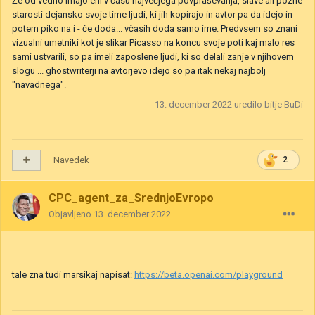
Že od vedno imajo eni v času največjega povpraševanja, slave ali pozne
starosti dejansko svoje time ljudi, ki jih kopirajo in avtor pa da idejo in
potem piko na i - če doda... včasih doda samo ime. Predvsem so znani
vizualni umetniki kot je slikar Picasso na koncu svoje poti kaj malo res
sami ustvarili, so pa imeli zaposlene ljudi, ki so delali zanje v njihovem
slogu ... ghostwriterji na avtorjevo idejo so pa itak nekaj najbolj
"navadnega".
13. december 2022
uredilo bitje BuDi
Navedek
2
CPC_agent_za_SrednjoEvropo
Objavljeno
13. december 2022
tale zna tudi marsikaj napisat:
https://beta.openai.com/playground