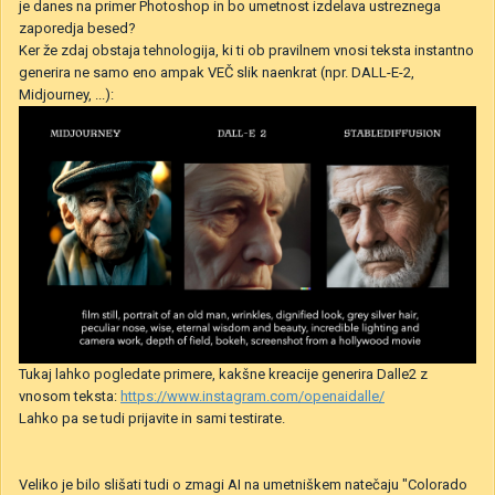
je danes na primer Photoshop in bo umetnost izdelava ustreznega
zaporedja besed?
Ker že zdaj obstaja tehnologija, ki ti ob pravilnem vnosi teksta instantno
generira ne samo eno ampak VEČ slik naenkrat (npr. DALL-E-2,
Midjourney, ...):
Tukaj lahko pogledate primere, kakšne kreacije generira Dalle2 z
vnosom teksta:
https://www.instagram.com/openaidalle/
Lahko pa se tudi prijavite in sami testirate.
Veliko je bilo slišati tudi o zmagi AI na umetniškem natečaju "Colorado