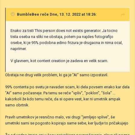
BumbleBee
reče Dne, 13. 12. 2022 at 18:26:
Enako za tisti This person does not exists generator. Ja tocno
tista oseba na sliki ne obstaja, potem pa najdes fotografijo
osebe, ki je 95% podobna edino frizura je drugacna in nima ocal,
naprimer.
V glavnem, kot content creation je zadeva en velik scam.
Obstaja ne drug velik problem, ki ga je "AI" samo izpostavil.
99% contenta po svetu je navaden scam, ki dela povsem enako kar dela
"AI" samo počasneje. Pa temu se reče "vpliv", "poklon", "šola" ...
kakorkoli že kdo temu reče, da si opere vest, ker ni umetnik ampak
samo obrtnik.
Pravih umetnikov je resnično malo, vsi drugi "jemljejo vplive", še
umetniki sami se pogosto kopirajo same sebe, ker ljudje to pričakujejo