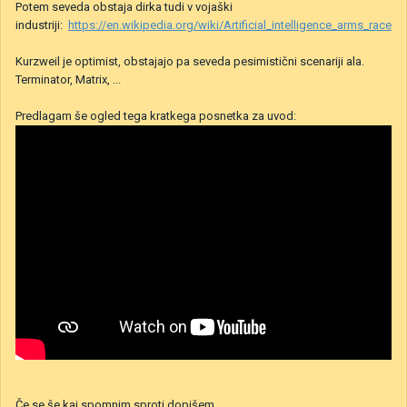
Potem seveda obstaja dirka tudi v vojaški
industriji:
https://en.wikipedia.org/wiki/Artificial_intelligence_arms_race
Kurzweil je optimist, obstajajo pa seveda pesimistični scenariji ala.
Terminator, Matrix, ...
Predlagam še ogled tega kratkega posnetka za uvod:
Če se še kaj spomnim sproti dopišem.