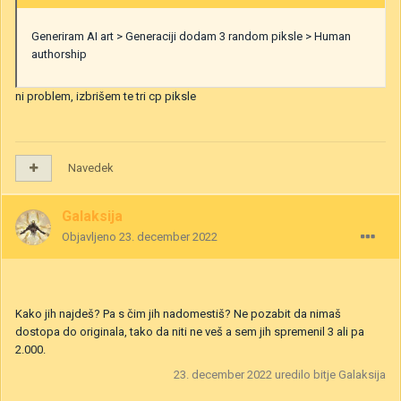
Generiram AI art > Generaciji dodam 3 random piksle > Human
authorship
ni problem, izbrišem te tri cp piksle
Navedek
Galaksija
Objavljeno
23. december 2022
Kako jih najdeš? Pa s čim jih nadomestiš? Ne pozabit da nimaš
dostopa do originala, tako da niti ne veš a sem jih spremenil 3 ali pa
2.000.
23. december 2022
uredilo bitje Galaksija