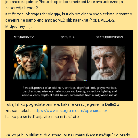
je danes na primer Photoshop in bo umetnost izdelava ustreznega
zaporedja besed?
Ker že zdaj obstaja tehnologija, ki ti ob pravilnem vnosi teksta instantno
generira ne samo eno ampak VEČ slik naenkrat (npr. DALL-E-2,
Midjourney, ...):
Tukaj lahko pogledate primere, kakšne kreacije generira Dalle2 z
vnosom teksta:
https://www.instagram.com/openaidalle/
Lahko pa se tudi prijavite in sami testirate.
Veliko je bilo slišati tudi o zmagi AI na umetniškem natečaju "Colorado