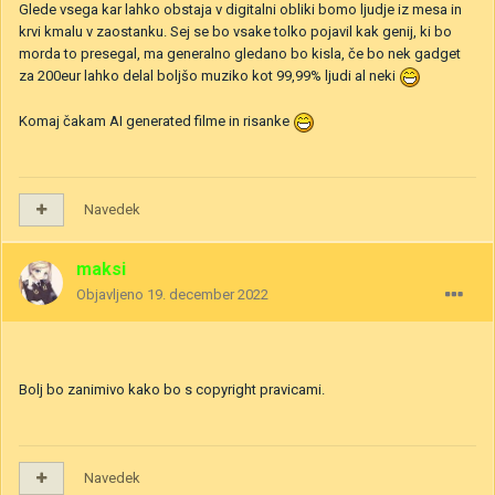
Glede vsega kar lahko obstaja v digitalni obliki bomo ljudje iz mesa in
krvi kmalu v zaostanku. Sej se bo vsake tolko pojavil kak genij, ki bo
morda to presegal, ma generalno gledano bo kisla, če bo nek gadget
za 200eur lahko delal boljšo muziko kot 99,99% ljudi al neki
Komaj čakam AI generated filme in risanke
Navedek
maksi
Objavljeno
19. december 2022
Bolj bo zanimivo kako bo s copyright pravicami.
Navedek