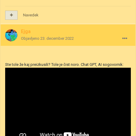
Navedek
Ejga
Objavljeno
23. december 2022
Ste tole že kaj preizkusili? Tole je čist noro. Chat GPT, AI sogovornik: