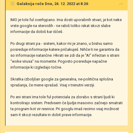
Galaksija
reče Dne, 24. 12. 2022 at 8:24:
IMO je tole ful overhypano. Ima dosti uporabnih stvari, je kot neke
vrste google na steroidih - ne rabiš toliko iskat skozi slabe
informacije da dobiš kar iščeš.
Po drugi strani pa - sistem, kakor mi je znano, u bistvu samo
posreduje informacije katere pričakuješ. Nihče ti ne garantira da
so informacije natančne. Hkrati se zdi da je "AI" infectan s strani
"woke virusa" na momente. Pogosto posreduje napačne
informacije ki izgledajo točne.
Skratka izboljšan google za generalna, ne-politična splošna
vprašanja, če mene vprašaš. Vsaj v trenutni verziji.
Po eni strani ima tole ful potenciala za zlorabo s strani ljudi ki
kontrolirajo sistem. Predvsem če ljudje masovno začnejo smatrati
ta program kot vir resnice. Pri googlu imaš recimo vsaj možnost
sam it skozi rezultate in dobit prave informacije.