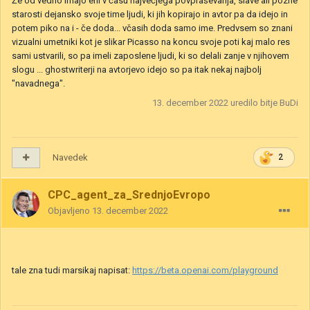
Že od vedno imajo eni v času največjega povpraševanja, slave ali pozne
starosti dejansko svoje time ljudi, ki jih kopirajo in avtor pa da idejo in
potem piko na i - če doda... včasih doda samo ime. Predvsem so znani
vizualni umetniki kot je slikar Picasso na koncu svoje poti kaj malo res
sami ustvarili, so pa imeli zaposlene ljudi, ki so delali zanje v njihovem
slogu ... ghostwriterji na avtorjevo idejo so pa itak nekaj najbolj
"navadnega".
13. december 2022
uredilo bitje BuDi
Navedek
2
CPC_agent_za_SrednjoEvropo
Objavljeno
13. december 2022
tale zna tudi marsikaj napisat:
https://beta.openai.com/playground