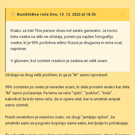
BumbleBee
reče Dne, 13. 12. 2022 at 18:26:
Enako za tisti This person does not exists generator. Ja tocno
tista oseba na sliki ne obstaja, potem pa najdes fotografijo
osebe, ki je 95% podobna edino frizura je drugacna in nima ocal,
naprimer.
V glavnem, kot content creation je zadeva en velik scam.
Obstaja ne drug velik problem, ki ga je "AI" samo izpostavil.
99% contenta po svetu je navaden scam, ki dela povsem enako kar dela
"AI" samo počasneje. Pa temu se reče "vpliv", "poklon", "šola" ...
kakorkoli že kdo temu reče, da si opere vest, ker ni umetnik ampak
samo obrtnik.
Pravih umetnikov je resnično malo, vsi drugi "jemljejo vplive", še
umetniki sami se pogosto kopirajo same sebe, ker ljudje to pričakujejo