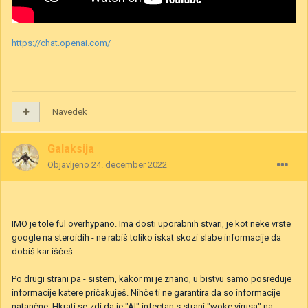
https://chat.openai.com/
Navedek
Galaksija
Objavljeno
24. december 2022
IMO je tole ful overhypano. Ima dosti uporabnih stvari, je kot neke vrste
google na steroidih - ne rabiš toliko iskat skozi slabe informacije da
dobiš kar iščeš.
Po drugi strani pa - sistem, kakor mi je znano, u bistvu samo posreduje
informacije katere pričakuješ. Nihče ti ne garantira da so informacije
natančne. Hkrati se zdi da je "AI" infectan s strani "woke virusa" na