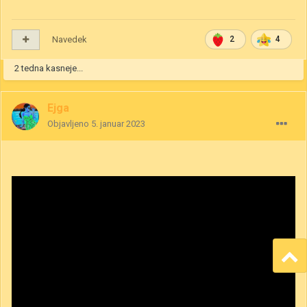
Navedek
2
4
2 tedna kasneje...
Ejga
Objavljeno
5. januar 2023