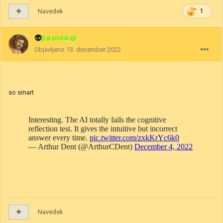
Navedek
1
👽
drevored
Objavljeno
13. december 2022
so smart
Navedek