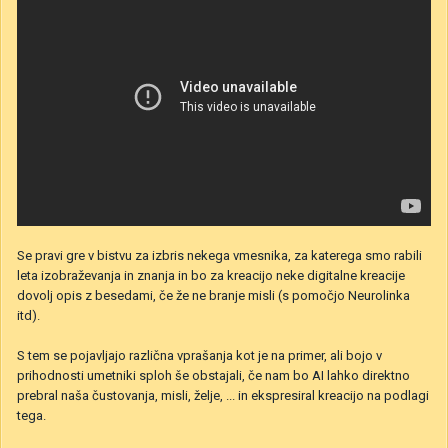
Se pravi gre v bistvu za izbris nekega vmesnika, za katerega smo rabili
leta izobraževanja in znanja in bo za kreacijo neke digitalne kreacije
dovolj opis z besedami, če že ne branje misli (s pomočjo Neurolinka
itd).
S tem se pojavljajo različna vprašanja kot je na primer, ali bojo v
prihodnosti umetniki sploh še obstajali, če nam bo AI lahko direktno
prebral naša čustovanja, misli, želje, ... in ekspresiral kreacijo na podlagi
tega.