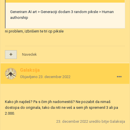
Generiram AI art > Generaciji dodam 3 random piksle > Human
authorship
ni problem, izbrišem te tri cp piksle
Navedek
Galaksija
Objavljeno
23. december 2022
Kako jih najdeš? Pa s čim jih nadomestiš? Ne pozabit da nimaš
dostopa do originala, tako da niti ne veš a sem jih spremenil 3 ali pa
2.000.
23. december 2022
uredilo bitje Galaksija