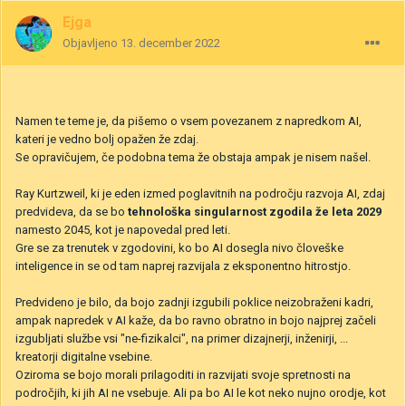
Ejga
Objavljeno
13. december 2022
Namen te teme je, da pišemo o vsem povezanem z napredkom AI,
kateri je vedno bolj opažen že zdaj.
Se opravičujem, če podobna tema že obstaja ampak je nisem našel.
Ray Kurtzweil, ki je eden izmed poglavitnih na področju razvoja AI, zdaj
predvideva, da se bo
tehnološka singularnost zgodila že leta 2029
namesto 2045, kot je napovedal pred leti.
Gre se za trenutek v zgodovini, ko bo AI dosegla nivo človeške
inteligence in se od tam naprej razvijala z eksponentno hitrostjo.
Predvideno je bilo, da bojo zadnji izgubili poklice neizobraženi kadri,
ampak napredek v AI kaže, da bo ravno obratno in bojo najprej začeli
izgubljati službe vsi "ne-fizikalci", na primer dizajnerji, inženirji, ...
kreatorji digitalne vsebine.
Oziroma se bojo morali prilagoditi in razvijati svoje spretnosti na
področjih, ki jih AI ne vsebuje. Ali pa bo AI le kot neko nujno orodje, kot