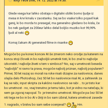
kmjr
reče Dne, 19. 12. 2022 at 19:30:
Glede vsega kar lahko obstaja v digitalni obliki bomo ljudje iz
mesa in krvi kmalu v zaostanku. Sej se bo vsake tolko pojavil kak
genij, ki bo morda to presegal, ma generalno gledano bo kisla, če
bo nek gadget za 200eur lahko delal boljšo muziko kot 99,99%
ljudi al neki
Komaj čakam AI generated filme in risanke
Mogoče bo pa konec koncev AI še zmerom neko orodje za katerem na
koncu stoji človek in bo najboljši umetnik tisti, ki bo znal to najbolje
izkoristiti / najbolje živeti s tem v simbiozi? No, saj v umetnosti beseda
"najboljši" ni ravno ta prava, mogoče najbolj priznan, najbolj popularen?
Primer, 50 let nazaj so morali na roke risati dizajne za naslovnice, danes
olajša delo Photoshop, čez 50 let bo naslovnice risal AI, a zahtevnik za
kaj se rabi, input skripta za kakšno naslovnico se rabi ... to je tisto kar
bo umetnost - no, vsaj trenutno je temu tako, kot je vidno na natečaju, ki
sem ga zgoraj napopal. To je trenutno umetnost. Mogoče pa čez 50 let
niti tega ne bo in bo AI v žiriji in bo sam izbiral, katera umetnost zasede
1. nagrado, v bistvu bo sam sebe ocenjeval?
Hm.