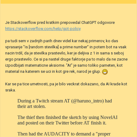
Je Stackoverflow pred kratkim prepovedal ChatGPT odgovore
https://stackoverflow.com/help/gpt-policy
pa tudi sem v zadnjih parih dnev videl kar nekaj primerov, ko das
vprasanje "is [random stevilka] a prime number" in potem bot na vsak
nacin trdil, da je stevilka prastevilo, ker je deljiva z 1 in sama s seboj
ergo prastevilo. Ce si pa nastel druge faktorje pa to malo da ne zacne
izpodbijati matematicne aksiome. "AI" je samo toliko pameten, kot
material na katerem se uci in kot gre rek, narod je glup.
Kar se pa tice umetnosti, pa je bilo veckrat dokazano, da AI krade kot
sraka.