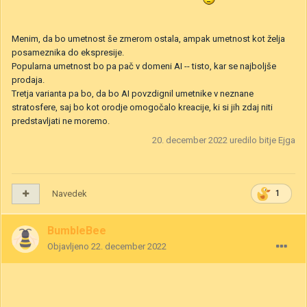
Menim, da bo umetnost še zmerom ostala, ampak umetnost kot želja
posameznika do ekspresije.
Popularna umetnost bo pa pač v domeni AI -- tisto, kar se najboljše
prodaja.
Tretja varianta pa bo, da bo AI povzdignil umetnike v neznane
stratosfere, saj bo kot orodje omogočalo kreacije, ki si jih zdaj niti
predstavljati ne moremo.
20. december 2022
uredilo bitje Ejga
Navedek
1
BumbleBee
Objavljeno
22. december 2022