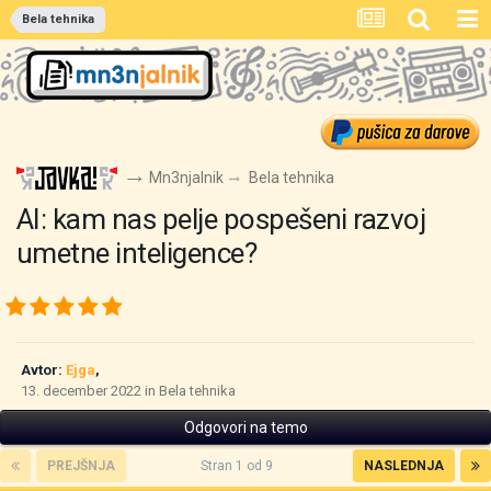
Bela tehnika
Mn3njalnik
Bela tehnika
AI: kam nas pelje pospešeni razvoj
umetne inteligence?
Avtor:
Ejga
,
13. december 2022
in
Bela tehnika
Odgovori na temo
PREJŠNJA
Stran 1 od 9
NASLEDNJA