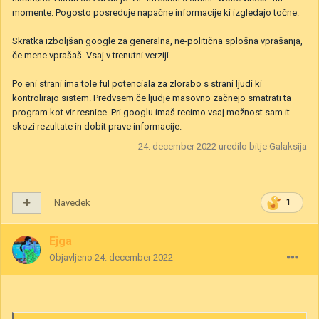
momente. Pogosto posreduje napačne informacije ki izgledajo točne.
Skratka izboljšan google za generalna, ne-politična splošna vprašanja,
če mene vprašaš. Vsaj v trenutni verziji.
Po eni strani ima tole ful potenciala za zlorabo s strani ljudi ki
kontrolirajo sistem. Predvsem če ljudje masovno začnejo smatrati ta
program kot vir resnice. Pri googlu imaš recimo vsaj možnost sam it
skozi rezultate in dobit prave informacije.
24. december 2022
uredilo bitje Galaksija
Navedek
1
Ejga
Objavljeno
24. december 2022