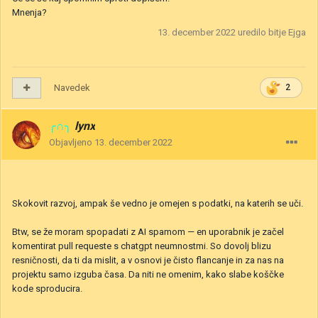
Mnenja?
13. december 2022
uredilo bitje Ejga
Navedek
2
╭∩╮
lynx
Objavljeno
13. december 2022
Skokovit razvoj, ampak še vedno je omejen s podatki, na katerih se uči.
Btw, se že moram spopadati z AI spamom — en uporabnik je začel
komentirat pull requeste s chatgpt neumnostmi. So dovolj blizu
resničnosti, da ti da mislit, a v osnovi je čisto flancanje in za nas na
projektu samo izguba časa. Da niti ne omenim, kako slabe koščke
kode sproducira.