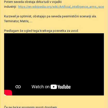
Potem seveda obstaja dirka tudi v vojaški
industriji:
https://en.wikipedia.org/wiki/Artificial_intelligence_arms_race
Kurzweil je optimist, obstajajo pa seveda pesimistični scenariji ala.
Terminator, Matrix, ...
Predlagam še ogled tega kratkega posnetka za uvod:
Če se še kaj spomnim sproti dopišem.