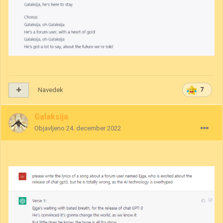
Navedek
7
Galaksija
Objavljeno
24. december 2022