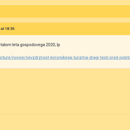
 at 18:35:
 letalom leta gospodovega 2020, lp
vanture/novice/nevzdrznost-koronskega-turizma-dragi-testi-pred-polet