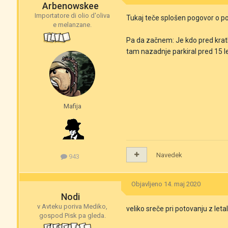
Arbenowskee
Importatore di olio d'oliva
Tukaj teče splošen pogovor o poto
e melanzane.
Pa da začnem: Je kdo pred kratk
tam nazadnje parkiral pred 15 le
Mafija
Navedek
943
Objavljeno
14. maj 2020
Nodi
v Avteku poriva Mediko,
veliko sreče pri potovanju z le
gospod Pisk pa gleda.