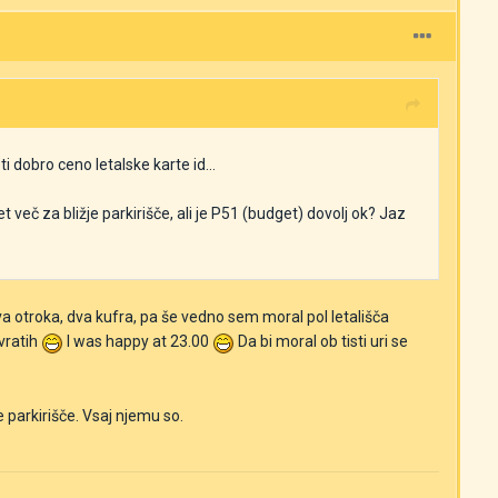
i dobro ceno letalske karte id...
eč za bližje parkirišče, ali je P51 (budget) dovolj ok? Jaz
Dva otroka, dva kufra, pa še vedno sem moral pol letališča
 vratih
I was happy at 23.00
Da bi moral ob tisti uri se
e parkirišče. Vsaj njemu so.