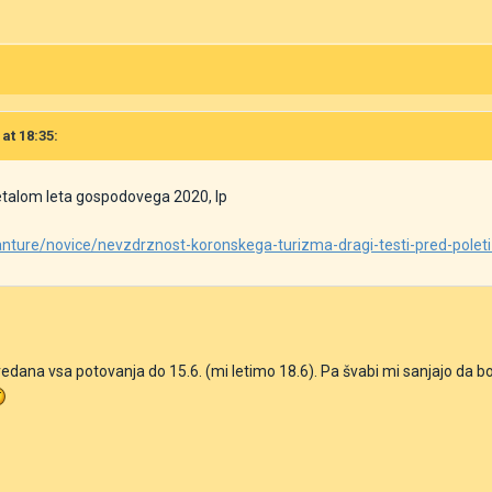
 at 18:35:
 letalom leta gospodovega 2020, lp
vanture/novice/nevzdrznost-koronskega-turizma-dragi-testi-pred-polet
dana vsa potovanja do 15.6. (mi letimo 18.6). Pa švabi mi sanjajo da boj