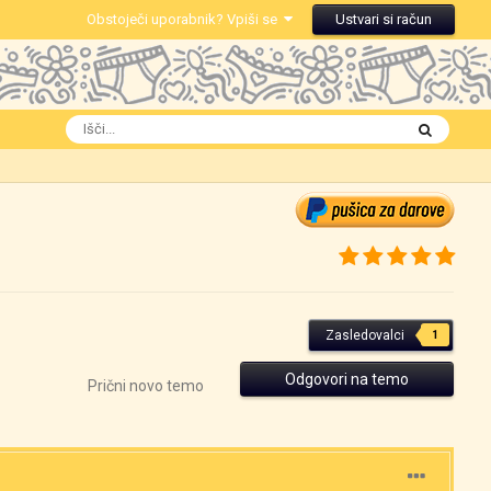
Obstoječi uporabnik? Vpiši se
Ustvari si račun
Zasledovalci
1
Odgovori na temo
Prični novo temo