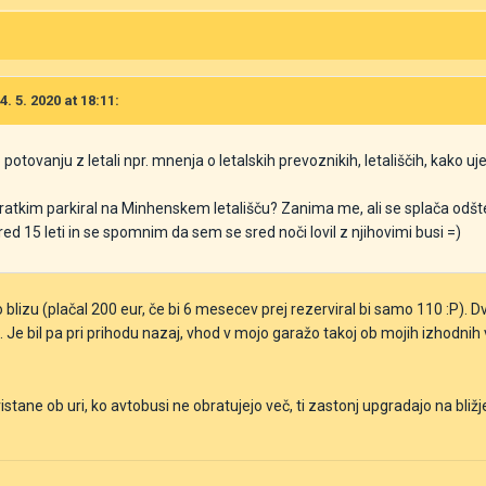
. 5. 2020 at 18:11:
otovanju z letali npr. mnenja o letalskih prevoznikih, letališčih, kako ujet
tkim parkiral na Minhenskem letališču? Zanima me, ali se splača odštet v
d 15 leti in se spomnim da sem se sred noči lovil z njihovimi busi =)
to blizu (plačal 200 eur, če bi 6 mesecev prej rezerviral bi samo 110 :P). 
o. Je bil pa pri prihodu nazaj, vhod v mojo garažo takoj ob mojih izhodnih
ristane ob uri, ko avtobusi ne obratujejo več, ti zastonj upgradajo na bližj