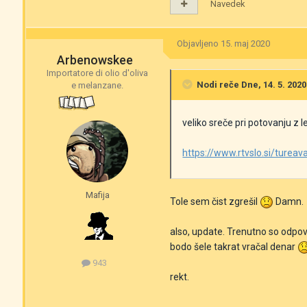
Navedek
Objavljeno
15. maj 2020
Arbenowskee
Importatore di olio d'oliva
Nodi
reče Dne, 14. 5. 2020
e melanzane.
veliko sreče pri potovanju z
https://www.rtvslo.si/turea
Mafija
Tole sem čist zgrešil
Damn.
also, update. Trenutno so odpove
bodo šele takrat vračal denar
943
rekt.