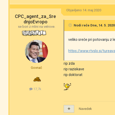
Objavljeno
14. maj 2020
CPC_agent_za_Sre
dnjoEvropo
Nodi
reče Dne, 14. 5. 2020
se bori z mlini na vetrove.
veliko sreče pri potovanju z
https://www.rtvslo.si/turea
rip zda
Govnač
rip raziskave
rip doktorat
17,7k
Navedek