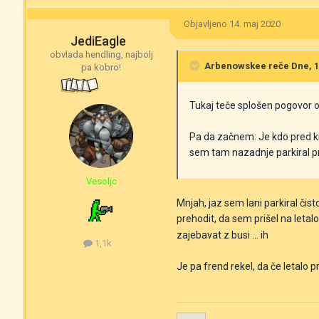
Objavljeno
14. maj 2020
JediEagle
obvlada hendling, najbolj
Arbenowskee
reče Dne, 14
pa kobro!
Tukaj teče splošen pogovor o p
Pa da začnem: Je kdo pred kra
sem tam nazadnje parkiral pre
Vesoljc
Mnjah, jaz sem lani parkiral čis
prehodit, da sem prišel na letal
zajebavat z busi ... ih
1,1k
Je pa frend rekel, da če letalo p