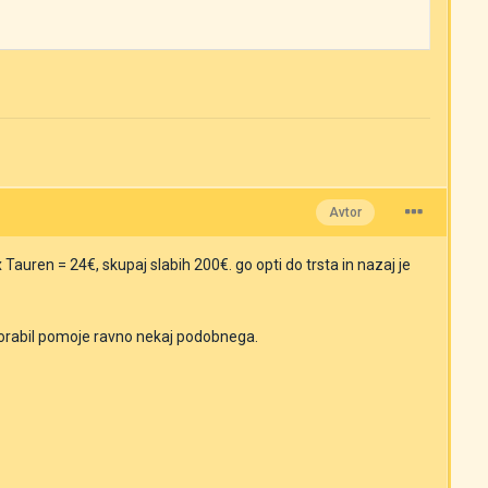
Avtor
Tauren = 24€, skupaj slabih 200€. go opti do trsta in nazaj je
bi porabil pomoje ravno nekaj podobnega.