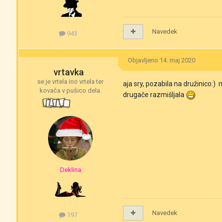
Navedek
943
Objavljeno
14. maj 2020
vrtavka
se je vrtela ino vrtela ter
aja sry, pozabila na družinico:) 
kovača v pušico dela.
drugače razmišljala
Deklina
Navedek
197