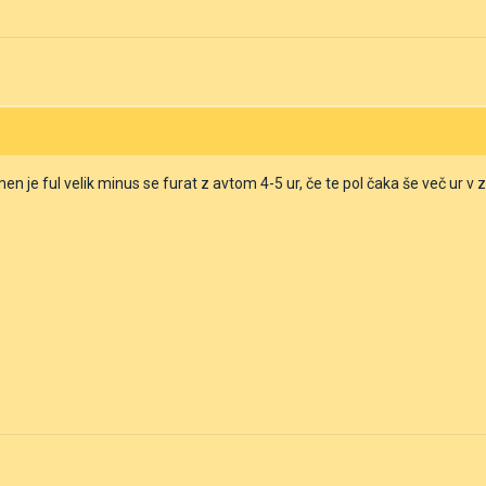
men je ful velik minus se furat z avtom 4-5 ur, če te pol čaka še več ur v z