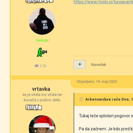
https://www.rtvslo.si/tureavan
Vesoljc
Navedek
3,3k
Objavljeno
14. maj 2020
vrtavka
se je vrtela ino vrtela ter
Arbenowskee
reče Dne, 14
kovača v pušico dela.
Tukaj teče splošen pogovor o p
Pa da začnem: Je kdo pred kra