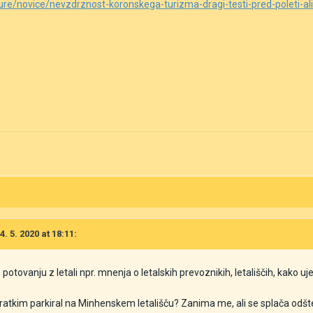
ture/novice/nevzdrznost-koronskega-turizma-dragi-testi-pred-poleti-a
. 5. 2020 at 18:11:
otovanju z letali npr. mnenja o letalskih prevoznikih, letališčih, kako ujet
tkim parkiral na Minhenskem letališču? Zanima me, ali se splača odštet v