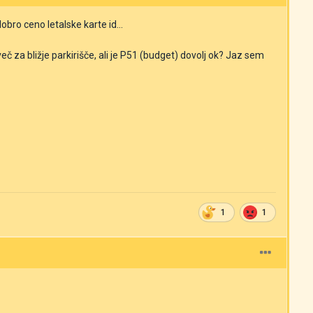
obro ceno letalske karte id...
 za bližje parkirišče, ali je P51 (budget) dovolj ok? Jaz sem
1
1