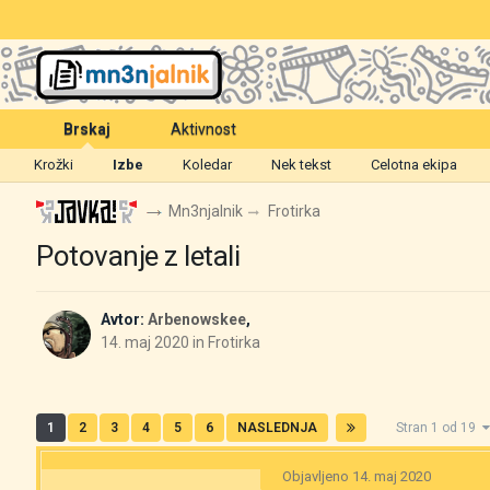
Brskaj
Aktivnost
Krožki
Izbe
Koledar
Nek tekst
Celotna ekipa
Mn3njalnik
Frotirka
Potovanje z letali
Avtor:
Arbenowskee
,
14. maj 2020
in
Frotirka
1
2
3
4
5
6
NASLEDNJA
Stran 1 od 19
Objavljeno
14. maj 2020