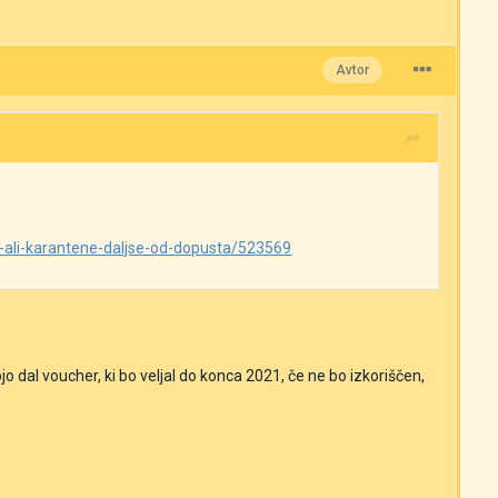
Avtor
i-ali-karantene-daljse-od-dopusta/523569
o dal voucher, ki bo veljal do konca 2021, če ne bo izkoriščen,