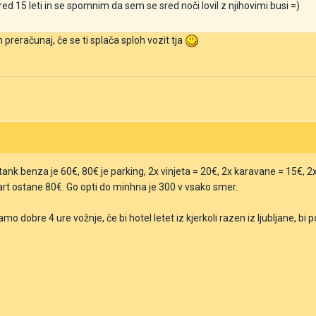
d 15 leti in se spomnim da sem se sred noči lovil z njihovimi busi =)
in preračunaj, če se ti splača sploh vozit tja
ank benza je 60€, 80€ je parking, 2x vinjeta = 20€, 2x karavane = 15€, 2x 
kart ostane 80€. Go opti do minhna je 300 v vsako smer.
mo dobre 4 ure vožnje, če bi hotel letet iz kjerkoli razen iz ljubljane, 