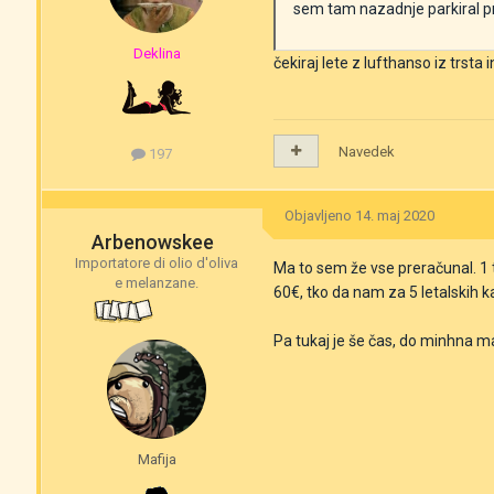
sem tam nazadnje parkiral pre
Deklina
čekiraj lete z lufthanso iz trsta 
Navedek
197
Objavljeno
14. maj 2020
Arbenowskee
Importatore di olio d'oliva
Ma to sem že vse preračunal. 1 t
e melanzane.
60€, tko da nam za 5 letalskih 
Pa tukaj je še čas, do minhna ma
Mafija