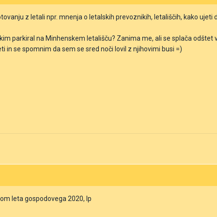
vanju z letali npr. mnenja o letalskih prevoznikih, letališčih, kako ujeti d
im parkiral na Minhenskem letališču? Zanima me, ali se splača odštet več
ti in se spomnim da sem se sred noči lovil z njihovimi busi =)
talom leta gospodovega 2020, lp