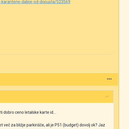
li-karantene-daljse-od-dopusta/523569
i dobro ceno letalske karte id...
eč za bližje parkirišče, ali je P51 (budget) dovolj ok? Jaz